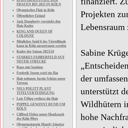
finanziert.
DFB-POKALFINALE DER
FRAUEN BIS 2025 IN KÖLN
Olympisches Flair in Köln
Projekten zu
Öffentlicher Eislauf
Jack Dougherty verstärkt den
Lebensraum 
Haie-Kader
KING AND QUEEN OF
COLOGNE
Mögliches Spiel 6 des Viertelfinals
kann in Köln ausgetragen werden
Sabine Krüge
Kader der Saison 2023/24
STARKES FAHRERFELD AUF
NEUER STRECKE
„Entscheidend
Raus mit Applaus
Frederik Storm wird ein Hai
der umfassen
Haie nehmen Justin Schütz unter
Vertrag
unterstützt 
NILS POLITT PLANT
TITELVERTEIDIGUNG
Luis Üffing verlässt die Haie
Wildhütern in
POPPEL GEWINNT RUND UM
KÖLN
hohe Nachfra
Clifford Fisher neuer Headcoach
der Köln 99ers
Olympiasiegerin Mandy Islacker