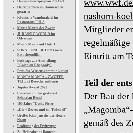
www.wwf.de/
Hänneschen Spielplan 2023 /24
Ostermärchen im Hänneschen
gestartet
nashorn-koe
Römische Wandmalerei im
Restaurant PULS
Mitglieder e
Manta Manta der Zweite
JURASSIC WORLD im
Odyssum
regelmäßige 
Manta Manta auf Platz 1
SONNE UND BETON knackt
Eintritt am 
Besuchermillion
Finissage zur Ausstellung
"Colonian Rhapsody"
Preis für Wissenskommunikation
MANTA MANTA – ZWOTER
Teil der en
TEIL ist Besuchermillionär
Jupiter Award 2023
Der Bau der N
Constantin Film gratuliert
Sebastian Bezzel
100 Jahre "Decke Pitter"
„Magomba“-S
„Die 4 Reeves und ein Todesfall“
Großes Kino jenseits der Hetero-
gemäß des Zo
Norm
Eröffnung der Freitreppe
Zu Heiligabend: Banteng-