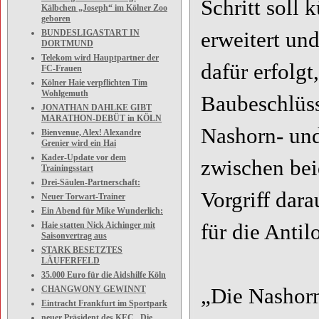
Schritt soll 
Kälbchen „Joseph“ im Kölner Zoo
geboren
erweitert un
BUNDESLIGASTART IN
DORTMUND
Telekom wird Hauptpartner der
dafür erfolgt
FC-Frauen
Kölner Haie verpflichten Tim
Wohlgemuth
Baubeschlüss
JONATHAN DAHLKE GIBT
MARATHON-DEBÜT in KÖLN
Nashorn- und
Bienvenue, Alex! Alexandre
Grenier wird ein Hai
Kader-Update vor dem
zwischen bei
Trainingsstart
Drei-Säulen-Partnerschaft:
Vorgriff dar
Neuer Torwart-Trainer
Ein Abend für Mike Wunderlich:
für die Antil
Haie statten Nick Aichinger mit
Saisonvertrag aus
STARK BESETZTES
LÄUFERFELD
35.000 Euro für die Aidshilfe Köln
„Die Nashorn
CHANGWONY GEWINNT
Eintracht Frankfurt im Sportpark
neuer Präsident des KEC „Die