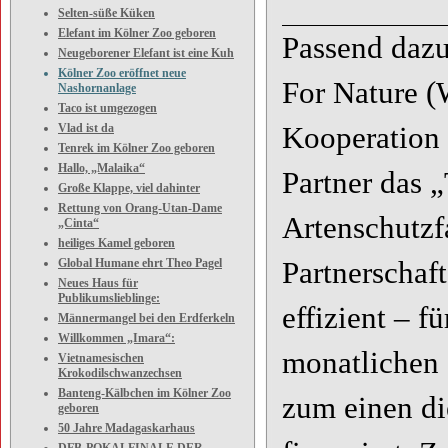
Selten-süße Küken
Elefant im Kölner Zoo geboren
Passend daz
Neugeborener Elefant ist eine Kuh
Kölner Zoo eröffnet neue
For Nature (
Nashornanlage
Taco ist umgezogen
Kooperation 
Vlad ist da
Tenrek im Kölner Zoo geboren
Hallo, „Malaika“
Partner das
Große Klappe, viel dahinter
Rettung von Orang-Utan-Dame
Artenschutzf
„Cinta“
heiliges Kamel geboren
Partnerschaf
Global Humane ehrt Theo Pagel
Neues Haus für
Publikumslieblinge:
effizient – f
Männermangel bei den Erdferkeln
Willkommen „Imara“:
monatlichen
Vietnamesischen
Krokodilschwanzechsen
Banteng-Kälbchen im Kölner Zoo
zum einen di
geboren
50 Jahre Madagaskarhaus