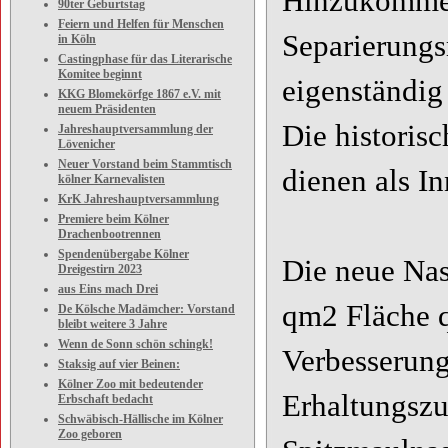
Hinzukommen
90ter Geburtstag
Feiern und Helfen für Menschen
Separierungs
in Köln
Castingphase für das Literarische
Komitee beginnt
eigenständig
KKG Blomekörfge 1867 e.V. mit
neuem Präsidenten
Die historis
Jahreshauptversammlung der
Lövenicher
Neuer Vorstand beim Stammtisch
dienen als I
kölner Karnevalisten
KrK Jahreshauptversammlung
Premiere beim Kölner
Drachenbootrennen
Spendenübergabe Kölner
Die neue Nas
Dreigestirn 2023
aus Eins mach Drei
qm2 Fläche q
De Kölsche Madämcher: Vorstand
bleibt weitere 3 Jahre
Wenn de Sonn schön schingk!
Verbesserung
Staksig auf vier Beinen:
Kölner Zoo mit bedeutender
Erhaltungszu
Erbschaft bedacht
Schwäbisch-Hällische im Kölner
Zoo geboren