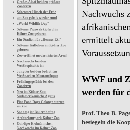
Spitzmaulnas
Großes Alaaf bei den größten
Zootieren
Nachwuchs zu
Seltenster Hirsch der Erde
am Zoo geht´s wieder rund
„World Wildlife Day“
afrikanische
Seltenes Przewalskipferd im
Kölner Zoo geboren
ermittelt akt
Ein Stadion für „Hennes IX.“
Seltenes Kälbchen im Kölner Zoo
geboren
Voraussetzun
Zoo eröffnet modernisiertes Areal
Nachwuchs bei den
Weißkopfsakis im
Jungtier bei den bedrohten
Weißnacken-Moorantilopen
WWF und Zo
Frühlingsgefühle bei den
Zootieren
werden fü
Neu im Kölner Zoo:
Südamerikanische Agutis
Fine Food Days Colonge starten
im Zoo
Prof. Theo B. Pag
Sonntag ist Bauernhoftag
Architekturpark Kölner Zoo
besiegeln die Koop
Quirliger Erdmännchen-
Nachwuchs im Kölner Zoo