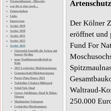
Artenschut
Veranstaltungen - Hinweise
wat jitt et söns noch....
Zeitgeschehen
Links
Der Kölner Z
Impressum
Archiv 2019
Archiv 2020
eröffnet und
Archiv 2021
Archiv 2022
Fund For Nat
Archiv 2023
Gürzenich begrüßt die Jecken mit
Moschusochse
bunter Skyline
neue Traditionsgesellschaft in
Köln
Spitzmaulnas
2023 Lyskircher Mädchensitzung
GemeinschaftsMädchensitzung
Gesamtbaukos
Porzer Pänz Dance 2023
Nubbeline Chakira Hildegard
Waltraud-Kor
Schäl Sick Alaaf
Grosse Jubiläums-Alaaf & Helau-
Sitzung
250.000 Euro
Madämcher Schoppen
Lyskircher Härekommers