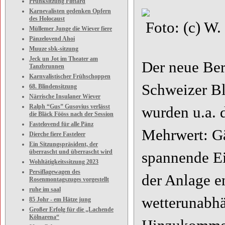
Prunksitzung Flittard
Karnevalisten gedenken Opfern
des Holocaust
Foto: (c) W.
Müllemer Junge die Wiever fiere
Pänzelovend Ahoi
Muuze sbk-sitzung
Jeck un Jot im Theater am
Der neue Ber
Tanzbrunnen
Karnvalistischer Frühschoppen
Schweizer Bl
68. Blindensitzung
Närrische Insulaner Wiever
Ralph “Gus” Gusovius verlässt
wurden u.a. 
die Bläck Fööss nach der Session
Fastelovend für alle Pänz
Mehrwert: Gä
Dierche fiere Fasteleer
Ein Sitzungspräsident, der
überrascht und überrascht wird
spannende Ei
Wohltätigkeitssitzung 2023
Persiflagewagen des
der Anlage e
Rosenmontagszuges vorgestellt
ruhe im saal
wetterunabhä
85 Johr - em Hätze jung
Großer Erfolg für die „Lachende
Kölnarena“