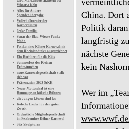
vermeintlich
wird Markenbotschafterin bei
Viktoria Köln
Alles für Andere
China. Dort 
Spendenübergabe
Volleyballturnier der
Politik dara
Karnevalisten
Jecke Familie:
Senat der Blau-Wiesse Funke
langfristig z
Wahn
Festkomitee Kölner Karneval mit
nächste Gene
dem Rheinlandtaler ausgezeichnet
Ein Hochbeet für die Kids
Sommerfest der Kleinen
kein Nashorn
Erdmännchen
neue Karnevalsgesellschaft stellt
sich vor
Präsentation 2023 StKK
Neuer Mottoschal ist eine
Wer im „Tea
Hommage an kölsche Bühnen
die Jungen Löwen sind los
Information
Kölsche Lieder für den guten
Zweck
Ordentliche Mitgliedsgesellschaft
www.wwf.de
im Festkomitee Kölner Karneval
Sitz-Skulpturen