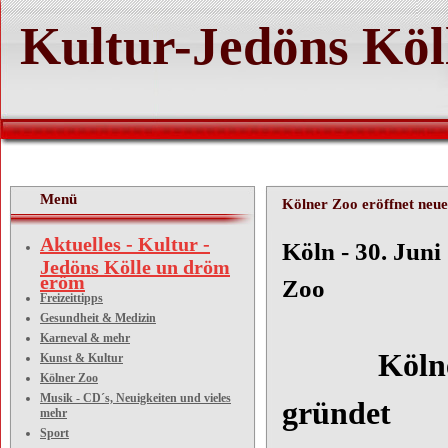
Kultur-Jedöns Köl
Menü
Kölner Zoo eröffnet neu
Aktuelles - Kultur -
Köln 
Jedöns Kölle un dröm
eröm
Zoo
Freizeittipps
Gesundheit & Medizin
Karneval & mehr
Kölner Zo
Kunst & Kultur
Kölner Zoo
Musik - CD´s, Neuigkeiten und vieles
gr
mehr
Sport