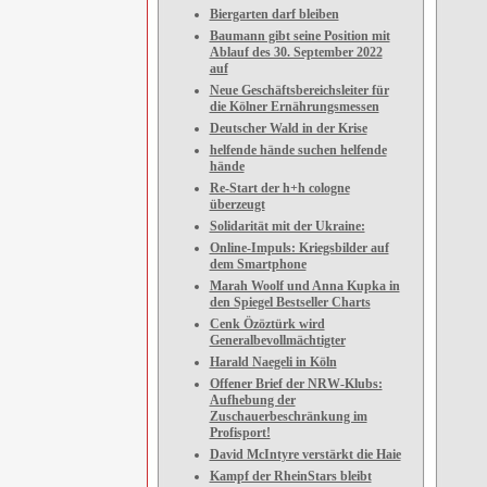
Biergarten darf bleiben
Baumann gibt seine Position mit
Ablauf des 30. September 2022
auf
Neue Geschäftsbereichsleiter für
die Kölner Ernährungsmessen
Deutscher Wald in der Krise
helfende hände suchen helfende
hände
Re-Start der h+h cologne
überzeugt
Solidarität mit der Ukraine:
Online-Impuls: Kriegsbilder auf
dem Smartphone
Marah Woolf und Anna Kupka in
den Spiegel Bestseller Charts
Cenk Özöztürk wird
Generalbevollmächtigter
Harald Naegeli in Köln
Offener Brief der NRW-Klubs:
Aufhebung der
Zuschauerbeschränkung im
Profisport!
David McIntyre verstärkt die Haie
Kampf der RheinStars bleibt