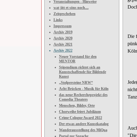
Veranstaltungen - Hinweise
Doch
wat jitt et söns noch....
Zeitgeschehen
Links
Impressum
Archiv 2019
Die 
Archiv 2020
pünk
Archiv 2021
Archiv 2022
Köln
Neuer Vorstand für den
MENTOR
Stipendium richtet sich an
Kunstschaffende für Bildende
Kunst
Jede
„Stolpersteine NRW“
Acht Brücken - Musik für Köln
nich
das neue Rechercheprojekt des
Tanz
Comedia Theaters
Menschen, Bilder, Orte
Chorweihe feiert Jubiläum
Crime Cologne Award 2022
Der etwas andere Kunstkatalog
Auch
Wanderausstellung des MiQua
"Die
Portal zur Sprache