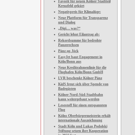
Favorit für neuen Kölner Stadtteil
Kreuzfeld gekürt
Negativpreis für Klimalüge:
Neue Plattform für Transparenz
und Dialog
„Digi… was?“
Gericht lehnt Eilantrag ab:
Rekordsumme für bedrohte
Panzerechsen
Pänz op Jöck
EasyJet baut Engagement in
Köln/Bonn aus
Neue Kreditrahmenlinie für die
Flughafen Köln/Bonn GmbH
LVR beschenkt Kölner Pänz
KidS freut sich über Spende von
Badegästen
Kölner Nord-Süd-Stadtbahn
kann weitergebaut werden
Lesestoff für einen entspannten
Flug
Kölns Oberbürgermeisterin erhält
internationale Auszeichnung
Stadt Köln und Lukas Podolski
Stiftung setzen ihre Kooperation