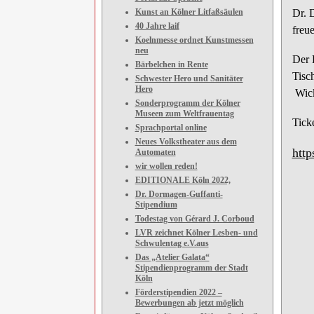
Kunst an Kölner Litfaßsäulen
Dr. 
40 Jahre laif
freue
Koelnmesse ordnet Kunstmessen
neu
Der 
Bärbelchen in Rente
Tisc
Schwester Hero und Sanitäter
Hero
Wick
Sonderprogramm der Kölner
Museen zum Weltfrauentag
Tick
Sprachportal online
Neues Volkstheater aus dem
htt
Automaten
wir wollen reden!
EDITIONALE Köln 2022,
Dr. Dormagen-Guffanti-
Stipendium
Todestag von Gérard J. Corboud
LVR zeichnet Kölner Lesben- und
Schwulentag e.V.aus
Das „Atelier Galata“
Stipendienprogramm der Stadt
Köln
Förderstipendien 2022 –
Bewerbungen ab jetzt möglich