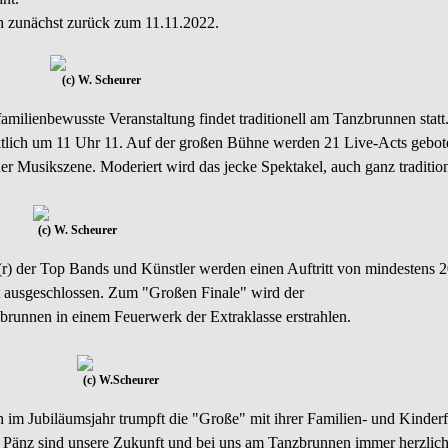
 zunächst zurück zum 11.11.2022.
(c) W. Scheurer
familienbewusste Veranstaltung findet traditionell am Tanzbrunnen statt
tlich um 11 Uhr 11. Auf der großen Bühne werden 21 Live-Acts gebote
er Musikszene. Moderiert wird das jecke Spektakel, auch ganz traditi
(c) W. Scheurer
(r) der Top Bands und Künstler werden einen Auftritt von mindestens 
t ausgeschlossen. Zum "Großen Finale" wird der
brunnen in einem Feuerwerk der Extraklasse erstrahlen.
(c) W.Scheurer
 im Jubiläumsjahr trumpft die "Große" mit ihrer Familien- und Kinderf
 Pänz sind unsere Zukunft und bei uns am Tanzbrunnen immer herzlich 