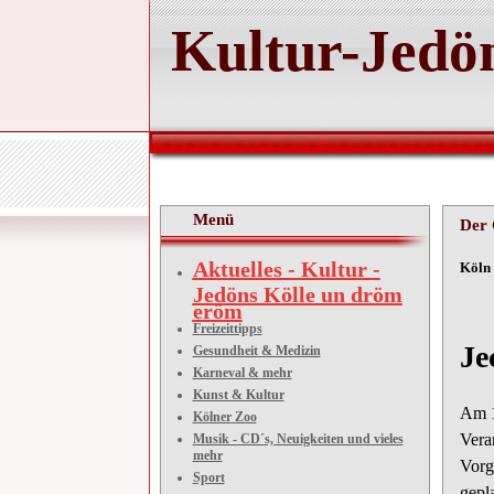
Kultur-Jedön
Menü
Der 
Aktuelles - Kultur -
Kö
Jedöns Kölle un dröm
eröm
D
Freizeittipps
Je
Gesundheit & Medizin
Karneval & mehr
Kunst & Kultur
Am 11
Kölner Zoo
Vera
Musik - CD´s, Neuigkeiten und vieles
mehr
Vorg
Sport
gepla