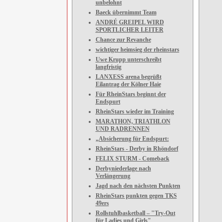
unbelohnt
Baeck übernimmt Team
ANDRÉ GREIPEL WIRD
SPORTLICHER LEITER
Chance zur Revanche
wichtiger heimsieg der rheinstars
Uwe Krupp unterschreibt
langfristig
LANXESS arena begrüßt
Eilantrag der Kölner Haie
Für RheinStars beginnt der
Endspurt
RheinStars wieder im Training
MARATHON, TRIATHLON
UND RADRENNEN
„Absicherung für Endspurt:
RheinStars - Derby in Rhöndorf
FELIX STURM - Comeback
Derbyniederlage nach
Verlängerung
Jagd nach den nächsten Punkten
RheinStars punkten gegen TKS
49ers
Rollstuhlbasketball – "Try-Out
für Ladies und Girls"