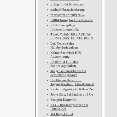
Erfolg für die Rheinstars
nächste Herausforderung
rheinstarts unterliegen.....
DBB-Ehrung für Dirk Nowitzki
RheinStars gelingt
Überraschungserfolg
TRAUMHAFTER LAUFTAG
BEIM 2. BASTEILAUF KÖLN
Drei Neue bei den
Humboldtpinguinen
Kölner Zoo erhält IHK-
Auszeichnung
ESMERALDA - das
Sonnenvogelküken
Junger südamerikanischer
Schweifaffe geboren
Direktorenvilla wird zu
Tagungslocation „Villa Bodinus“
Kinderdreigestirn im Kölner Zoo
Jecke Gäste bei Faultier und Co
Zoo geht Karneval:
KEC - Blindenreportage bei
Heimspielen
Mit Respekt und