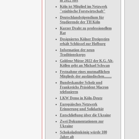
in 2022 fort
Köln ist Mitglied im Netzwerk
"städtische Forstwirtschaft"
Deutschlandstipendium für
Studierende der TH Köln
Kurzer Draht zu professionellem
Rat
Designiertes Kölner Dreigestirn
erhält Schlüssel zur Hofburg
Information der neun
Traditionskorps
Goldene Mütze 2022 der K.G. Alt-
Köllen geht an Michael Schwan
Festnahme eines mutmaßlichen
Mitglieds der ausländischen........
Bundeskanzler Scholz und
Frankreichs Präsident Macron
telefonieren
LKW Demo in Köln-Deutz
Europäisches Netzwerk
Erinnerung und Solidarität
Entschließung über die Ukraine
Zwei Dokumentationen zur
Ukraine
Schokoladenkönig würde 100
Jahre alt