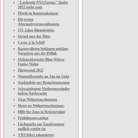
"Lachende PÄNZarena" findet
2022 nicht statt
Pferde in Karnevalszügen
Die ersten
Alternativveranstaltungen
155 Jahre Blomekörfge
Ovend met der Mötz
Corps a`la Schiff
Karnevalisten beklagen unklare
Vorgaben aus der Politik
Ordensübergabe Blau Wiesse
Funke Wahn
Häreovend 2022
Wagenübergabe an Jan un Griet
Stadtgebiet zur Brauchtumszone
Schwarzbunte Niederungsrinder
haben Nachwuchs
Zum Weltartenschutztag
Heute ist Weltartenschutztag:
Hilfe für Zoos in Krisenregion
Frühlingserwachen
Fischmarkt am Tanzbrunnen
endlich wieder da
VRS führt rabattiertes