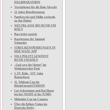
HALBMARATHON
Verstärkung für die Haie-Abwehr
21 Jahre Benefizrenntag
Pantkowski und Shilin wechseln
zu den Haien!
WELTKLASSE BEI RUND UM
KÖLN
Bast kehrt zurück
Karriereaus für Jammal
Schmedes
STRECKENSPERRUNGEN IN
DER WAZE-APP
NILS POLITT GEWINNT
RUND UM KÖLN
„God save the Queen“ im
Weidenpescher Park
1. FC Köln - SSV Jahn
Regensburg
11. Telekom Cup im
RheinEnergieSTADION
Luc Ackermann und Kai Haase
bei der NIGHT of the JUMPs
Midnight-Cup im Campus
Über die Kölner Union ins
Deutsche Derby