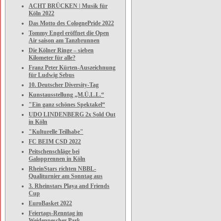
ACHT BRÜCKEN | Musik für
Köln 2022
Das Motto des ColognePride 2022
Tommy Engel eröffnet die Open
Air saison am Tanzbrunnen
Die Kölner Ringe – sieben
Kilometer für alle?
Franz Peter Kürten-Auszeichnung
für Ludwig Sebus
10. Deutscher Diversity-Tag
Kunstausstellung „M.Ü.L.L.“
"Ein ganz schönes Spektakel“
UDO LINDENBERG 2x Sold Out
in Köln
"Kulturelle Teilhabe"
FC BEIM CSD 2022
Peitschenschläge bei
Galopprennen in Köln
RheinStars richten NBBL-
Qualiturnier am Sonntag aus
3. Rheinstars Playa and Friends
Cup
EuroBasket 2022
Feiertags-Renntag im
Weidenpescher Park