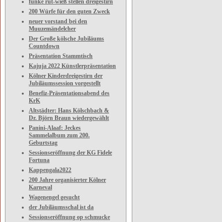
funke rut-wieß stellen dreigestirn
200 Würfe für den guten Zweck
neuer vorstand bei den
Muuzemändelcher
Der Große kölsche Jubiläums
Countdown
Präsentation Stammtisch
Kajuja 2022 Künstlerpräsentation
Kölner Kinderdreigestirn der
Jubiläumssession vorgestellt
Benefiz-Präsentationsabend des
KrK
Altstädter: Hans Kölschbach &
Dr. Björn Braun wiedergewählt
Panini-Alaaf: Jeckes
Sammelalbum zum 200.
Geburtstag
Sessionseröffnung der KG Fidele
Fortuna
Kappengala2022
200 Jahre organisierter Kölner
Karneval
Wagenengel gesucht
der Jubiläumsschal ist da
Sessionseröffnung op schmucke