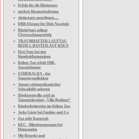
Erfolg für die Rheinstars
nächste Herausforderung
rheinstarts unterliegen.....
DBB-Ehrung für Dirk Nowitzki
RheinStars gelingt
Überraschungserfolg
TRAUMHAFTER LAUFTAG
BEIM 2. BASTEILAUF KÖLN
Drei Neue bei den
Humboldtpinguinen
Kölner Zoo erhält IHK-
Auszeichnung
ESMERALDA - das
Sonnenvogelküken
Junger südamerikanischer
Schweifaffe geboren
Direktorenvilla wird zu
Tagungslocation „Villa Bodinus“
Kinderdreigestirn im Kölner Zoo
Jecke Gäste bei Faultier und Co
Zoo geht Karneval:
KEC - Blindenreportage bei
Heimspielen
Mit Respekt und