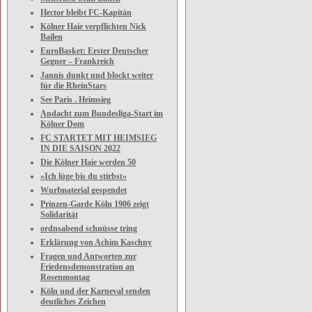
Hector bleibt FC-Kapitän
Kölner Haie verpflichten Nick
Bailen
EuroBasket: Erster Deutscher
Gegner – Frankreich
Jannis dunkt und blockt weiter
für die RheinStars
See Paris . Heimsieg
Andacht zum Bundesliga-Start im
Kölner Dom
FC STARTET MIT HEIMSIEG
IN DIE SAISON 2022
Die Kölner Haie werden 50
»Ich lüge bis du stirbst«
Wurfmaterial gespendet
Prinzen-Garde Köln 1906 zeigt
Solidarität
ordnsabend schnüsse tring
Erklärung von Achim Kaschny
Fragen und Antworten zur
Friedensdemonstration an
Rosenmontag
Köln und der Karneval senden
deutliches Zeichen