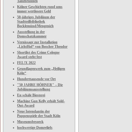
Tanzbrunnen
Kölner Geschichten rund ums
immer wertlosere Geld
50-jähriges Jubiläum der
Stadtteilbibliothek
Bocklemünd/Mengenich
Ausstellung in der
Domschatzkammer
Vernissage zur Installation
„LichtHof“ von Boscher Theodor
Shortlist des Crime Cologne
Award steht fest
FEL!X 2022
Grundlagenwerk zum „Heiligen
Köln“
Hunderttausende vor Ort
"50 JAHRE HÖHNER" – Die
Jubiläumsausstellung
En schäle Biesterei
Machine Gun Kelly erhält Sold-
Out-Award
Neue Intendantin der
Puppenspiele der Stadt Köln
Museumsbesoeck
hochwertige Domreliefs