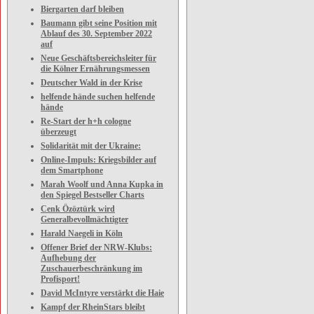
Biergarten darf bleiben
Baumann gibt seine Position mit
Ablauf des 30. September 2022
auf
Neue Geschäftsbereichsleiter für
die Kölner Ernährungsmessen
Deutscher Wald in der Krise
helfende hände suchen helfende
hände
Re-Start der h+h cologne
überzeugt
Solidarität mit der Ukraine:
Online-Impuls: Kriegsbilder auf
dem Smartphone
Marah Woolf und Anna Kupka in
den Spiegel Bestseller Charts
Cenk Özöztürk wird
Generalbevollmächtigter
Harald Naegeli in Köln
Offener Brief der NRW-Klubs:
Aufhebung der
Zuschauerbeschränkung im
Profisport!
David McIntyre verstärkt die Haie
Kampf der RheinStars bleibt