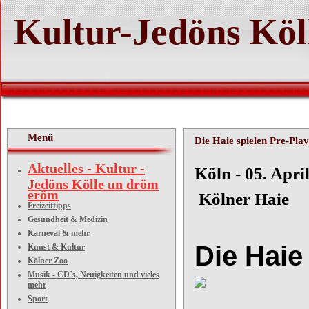
Kultur-Jedöns Köl
Menü
Die Haie spielen Pre-Play
Aktuelles - Kultur -
Köln
Jedöns Kölle un dröm
eröm
Kölner Haie
Freizeittipps
Gesundheit & Medizin
Karneval & mehr
Die Haie
Kunst & Kultur
Kölner Zoo
Musik - CD´s, Neuigkeiten und vieles
mehr
Sport