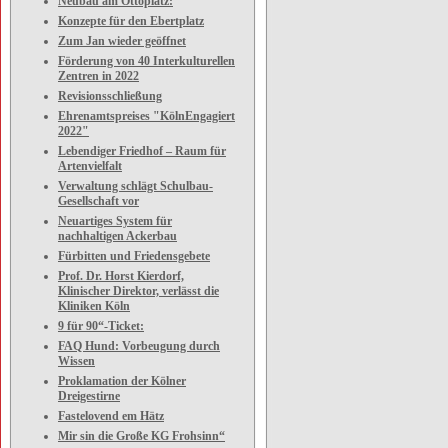
Neubau am Ottoplatz:
Konzepte für den Ebertplatz
Zum Jan wieder geöffnet
Förderung von 40 Interkulturellen
Zentren in 2022
Revisionsschließung
Ehrenamtspreises "KölnEngagiert
2022"
Lebendiger Friedhof – Raum für
Artenvielfalt
Verwaltung schlägt Schulbau-
Gesellschaft vor
Neuartiges System für
nachhaltigen Ackerbau
Fürbitten und Friedensgebete
Prof. Dr. Horst Kierdorf,
Klinischer Direktor, verlässt die
Kliniken Köln
9 für 90“-Ticket:
FAQ Hund: Vorbeugung durch
Wissen
Proklamation der Kölner
Dreigestirne
Fastelovend em Hätz
Mir sin die Große KG Frohsinn“