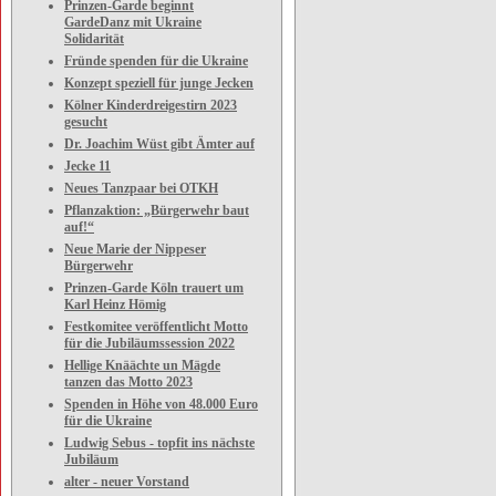
Prinzen-Garde beginnt
GardeDanz mit Ukraine
Solidarität
Fründe spenden für die Ukraine
Konzept speziell für junge Jecken
Kölner Kinderdreigestirn 2023
gesucht
Dr. Joachim Wüst gibt Ämter auf
Jecke 11
Neues Tanzpaar bei OTKH
Pflanzaktion: „Bürgerwehr baut
auf!“
Neue Marie der Nippeser
Bürgerwehr
Prinzen-Garde Köln trauert um
Karl Heinz Hömig
Festkomitee veröffentlicht Motto
für die Jubiläumssession 2022
Hellige Knäächte un Mägde
tanzen das Motto 2023
Spenden in Höhe von 48.000 Euro
für die Ukraine
Ludwig Sebus - topfit ins nächste
Jubiläum
alter - neuer Vorstand