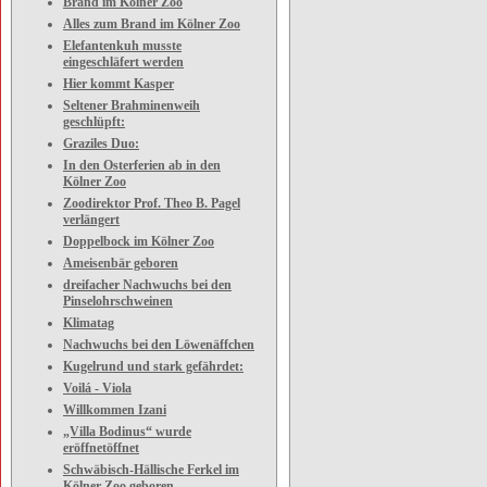
Brand im Kölner Zoo
Alles zum Brand im Kölner Zoo
Elefantenkuh musste
eingeschläfert werden
Hier kommt Kasper
Seltener Brahminenweih
geschlüpft:
Graziles Duo:
In den Osterferien ab in den
Kölner Zoo
Zoodirektor Prof. Theo B. Pagel
verlängert
Doppelbock im Kölner Zoo
Ameisenbär geboren
dreifacher Nachwuchs bei den
Pinselohrschweinen
Klimatag
Nachwuchs bei den Löwenäffchen
Kugelrund und stark gefährdet:
Voilá - Viola
Willkommen Izani
„Villa Bodinus“ wurde
eröffnetöffnet
Schwäbisch-Hällische Ferkel im
Kölner Zoo geboren