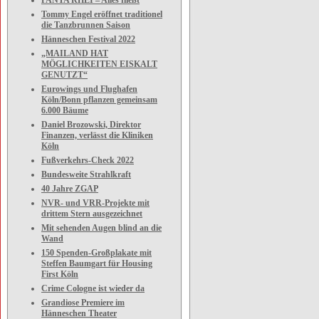
PANTA RHEI – Alles fließt
Tommy Engel eröffnet traditionel
die Tanzbrunnen Saison
Hänneschen Festival 2022
„MAILAND HAT
MÖGLICHKEITEN EISKALT
GENUTZT“
Eurowings und Flughafen
Köln/Bonn pflanzen gemeinsam
6.000 Bäume
Daniel Brozowski, Direktor
Finanzen, verlässt die Kliniken
Köln
Fußverkehrs-Check 2022
Bundesweite Strahlkraft
40 Jahre ZGAP
NVR- und VRR-Projekte mit
drittem Stern ausgezeichnet
Mit sehenden Augen blind an die
Wand
150 Spenden-Großplakate mit
Steffen Baumgart für Housing
First Köln
Crime Cologne ist wieder da
Grandiose Premiere im
Hänneschen Theater