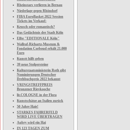
Rheinstars verlieren in Bernau
Niederlage gegen Rhöndorf
FIBA EuroBasket 2022 Session
Tickets im Verkauf:
Keusch oder romantisch?
Das Gedächtnis der Stadt Köln
Elfte "EDITIONALE Köln"
Wallraf-Richartz-Museum &
Fondation Corboud erhält 21.000
Euro
Kunstt hilft geben
39 neue Stolpersteine
Kulturstaatsministerin Roth gibt
Nominierungen Deutscher
Drehbuchpreis 2022 bekannt
VRINGSTREFFPREIS
Bronzener Rievkooche
lit.COLOGNE in der Flora
Kunstschätze an Italien zurück
50 Jahre Haie!
STARKES FAHRERFELD
WIRD LIVE ÜBERTRAGEN
Aubry wird ein Hai
IN 123 TAGEN ZUM