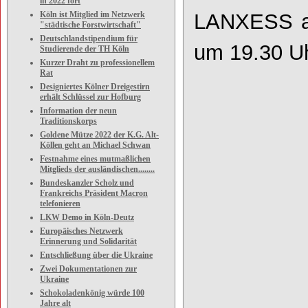
in 2022 fort
Köln ist Mitglied im Netzwerk
LANXESS are
"städtische Forstwirtschaft"
Deutschlandstipendium für
um 19.30 Uh
Studierende der TH Köln
Kurzer Draht zu professionellem
Rat
Designiertes Kölner Dreigestirn
erhält Schlüssel zur Hofburg
Information der neun
Traditionskorps
Goldene Mütze 2022 der K.G. Alt-
Köllen geht an Michael Schwan
Festnahme eines mutmaßlichen
Mitglieds der ausländischen........
Bundeskanzler Scholz und
Frankreichs Präsident Macron
telefonieren
LKW Demo in Köln-Deutz
Europäisches Netzwerk
Erinnerung und Solidarität
Entschließung über die Ukraine
Zwei Dokumentationen zur
Ukraine
Schokoladenkönig würde 100
Jahre alt