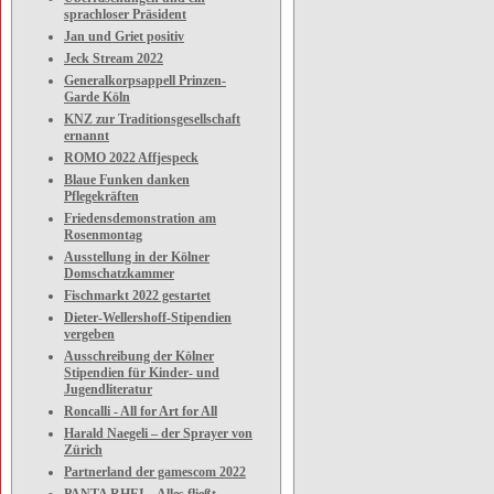
sprachloser Präsident
Jan und Griet positiv
Jeck Stream 2022
Generalkorpsappell Prinzen-
Garde Köln
KNZ zur Traditionsgesellschaft
ernannt
ROMO 2022 Affjespeck
Blaue Funken danken
Pflegekräften
Friedensdemonstration am
Rosenmontag
Ausstellung in der Kölner
Domschatzkammer
Fischmarkt 2022 gestartet
Dieter-Wellershoff-Stipendien
vergeben
Ausschreibung der Kölner
Stipendien für Kinder- und
Jugendliteratur
Roncalli - All for Art for All
Harald Naegeli – der Sprayer von
Zürich
Partnerland der gamescom 2022