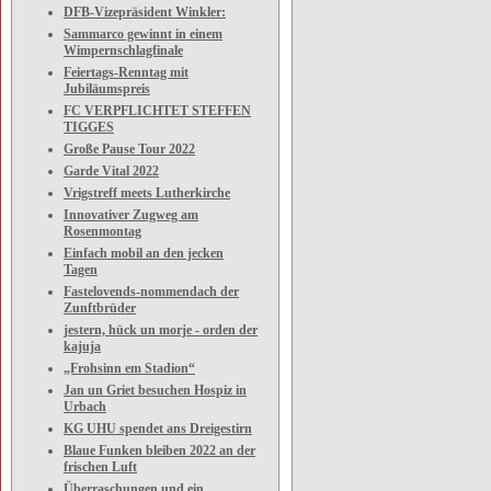
DFB-Vizepräsident Winkler:
Sammarco gewinnt in einem
Wimpernschlagfinale
Feiertags-Renntag mit
Jubiläumspreis
FC VERPFLICHTET STEFFEN
TIGGES
Große Pause Tour 2022
Garde Vital 2022
Vrigstreff meets Lutherkirche
Innovativer Zugweg am
Rosenmontag
Einfach mobil an den jecken
Tagen
Fastelovends-nommendach der
Zunftbrüder
jestern, hück un morje - orden der
kajuja
„Frohsinn em Stadion“
Jan un Griet besuchen Hospiz in
Urbach
KG UHU spendet ans Dreigestirn
Blaue Funken bleiben 2022 an der
frischen Luft
Überraschungen und ein