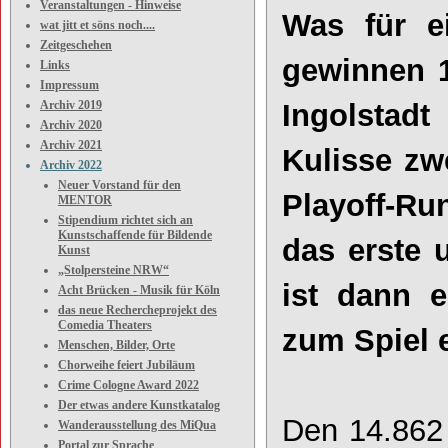
Veranstaltungen - Hinweise
Was für e
wat jitt et söns noch....
Zeitgeschehen
gewinnen 
Links
Impressum
Archiv 2019
Ingolstad
Archiv 2020
Archiv 2021
Kulisse zw
Archiv 2022
Neuer Vorstand für den
Playoff-Run
MENTOR
Stipendium richtet sich an
Kunstschaffende für Bildende
das erste 
Kunst
„Stolpersteine NRW“
ist dann e
Acht Brücken - Musik für Köln
das neue Rechercheprojekt des
Comedia Theaters
zum Spiel e
Menschen, Bilder, Orte
Chorweihe feiert Jubiläum
Crime Cologne Award 2022
Der etwas andere Kunstkatalog
Den 14.862 
Wanderausstellung des MiQua
Portal zur Sprache