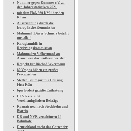
Nummer gegen Kummer e.V. zu
den Jahresstatistiken 2021
mit dem Floß 360 KM über den
Rhein
Auszeichnung durch die
Europäische Kommission
Mahnmal „Dieser Schmerz betrifft
uns alle!“
Karagiannidis in
Regierungskommission
Mahnmal zu Völkermord an
Armeniern darf entfernt werden
Respekt für Bischof Ackermann
80 Vespas bilden ein großes
Peacezeichen
Steffen Baumgart für Housing
First Köln
bpa fordert gezielte Entlastung
DEVK erstattet
Vereinsmitgliedern Beiträge
Ryanair neu nach Stockholm und
Biarritz
DB und NVR verschönern 14
Bahnhöfe
Deutschland sucht das Gartentier