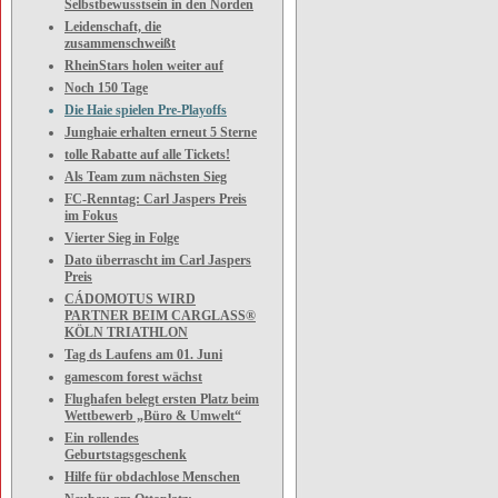
Selbstbewusstsein in den Norden
Leidenschaft, die
zusammenschweißt
RheinStars holen weiter auf
Noch 150 Tage
Die Haie spielen Pre-Playoffs
Junghaie erhalten erneut 5 Sterne
tolle Rabatte auf alle Tickets!
Als Team zum nächsten Sieg
FC-Renntag: Carl Jaspers Preis
im Fokus
Vierter Sieg in Folge
Dato überrascht im Carl Jaspers
Preis
CÁDOMOTUS WIRD
PARTNER BEIM CARGLASS®
KÖLN TRIATHLON
Tag ds Laufens am 01. Juni
gamescom forest wächst
Flughafen belegt ersten Platz beim
Wettbewerb „Büro & Umwelt“
Ein rollendes
Geburtstagsgeschenk
Hilfe für obdachlose Menschen