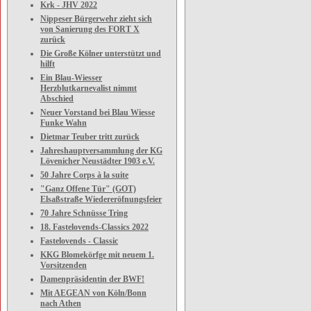
Krk - JHV 2022
Nippeser Bürgerwehr zieht sich
von Sanierung des FORT X
zurück
Die Große Kölner unterstützt und
hilft
Ein Blau-Wiesser
Herzblutkarnevalist nimmt
Abschied
Neuer Vorstand bei Blau Wiesse
Funke Wahn
Dietmar Teuber tritt zurück
Jahreshauptversammlung der KG
Lövenicher Neustädter 1903 e.V.
50 Jahre Corps à la suite
"Ganz Offene Tür" (GOT)
Elsaßstraße Wiedereröfnungsfeier
70 Jahre Schnüsse Tring
18. Fastelovends-Classics 2022
Fastelovends - Classic
KKG Blomekörfge mit neuem 1.
Vorsitzenden
Damenpräsidentin der BWF!
Mit AEGEAN von Köln/Bonn
nach Athen