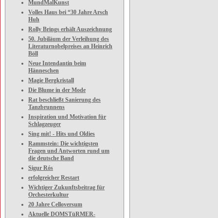
MundMalKunst
Volles Haus bei “30 Jahre Arsch
Huh
Rolly Brings erhält Auszeichnung
50. Jubiläum der Verleihung des
Literaturnobelpreises an Heinrich
Böll
Neue Intendantin beim
Hänneschen
Magie Bergkristall
Die Blume in der Mode
Rat beschließt Sanierung des
Tanzbrunnens
Inspiration und Motivation für
Schlagzeuger
Sing mit! - Hits und Oldies
Rammstein: Die wichtigsten
Fragen und Antworten rund um
die deutsche Band
Sigur Rós
erfolgreicher Restart
Wichtiger Zukunftsbeitrag für
Orchesterkultur
20 Jahre Celloversum
Aktuelle DOMSTüRMER-