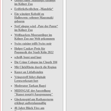
Geburt einer Sitatunga-Antilope
im Kölner Zoo
Erdferkelweibchen „Mandela“
Ein winziger Kobold zu
Halloween: seltener Mausmaki
geboren
NetCologne wird „Pate der Paten“
im Kölner Zoo
Weißnacken-Moorantilope im
Kölner Zoo zur Welt gekommen
Swiss cuisine trifft Swiss noir
Holger Czukay Preis für
Popmusik der Stadt Köln 2022
schrill, bunt und laut
Die Crime Cologne im Clouth 104
Mit ClickRhein durch die Region
Kunst an Litfaßsäulen
Vringstreff führt digitale
Lernwerkstatt fort
Moderator Tarkan Bagci
MIDISGAE der Ausstellung
"Kunst trotz(t) Ausgrenzung"
Glockenspiel am Rathausturm
erklingt außerplanmäßig
46 Jahre Bläck Föss am