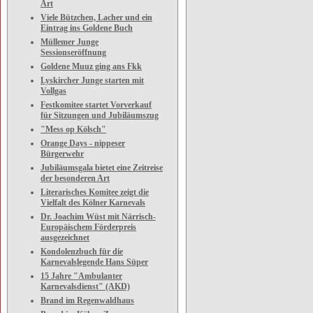
Art
Viele Bützchen, Lacher und ein
Eintrag ins Goldene Buch
Müllemer Junge
Sessionseröffnung
Goldene Muuz ging ans Fkk
Lyskircher Junge starten mit
Vollgas
Festkomitee startet Vorverkauf
für Sitzungen und Jubiläumszug
"Mess op Kölsch"
Orange Days - nippeser
Bürgerwehr
Jubiläumsgala bietet eine Zeitreise
der besonderen Art
Literarisches Komitee zeigt die
Vielfalt des Kölner Karnevals
Dr. Joachim Wüst mit Närrisch-
Europäischem Förderpreis
ausgezeichnet
Kondolenzbuch für die
Karnevalslegende Hans Süper
15 Jahre "Ambulanter
Karnevalsdienst" (AKD)
Brand im Regenwaldhaus