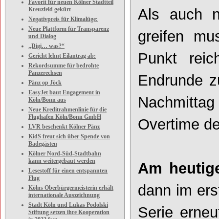
Favorit für neuen Kölner Stadtteil
Kreuzfeld gekürt
Als auch n
Negativpreis für Klimalüge:
Neue Plattform für Transparenz
greifen mu
und Dialog
„Digi… was?“
Punkt rei
Gericht lehnt Eilantrag ab:
Rekordsumme für bedrohte
Panzerechsen
Endrunde zu
Pänz op Jöck
EasyJet baut Engagement in
Nachmitta
Köln/Bonn aus
Neue Kreditrahmenlinie für die
Flughafen Köln/Bonn GmbH
Overtime den
LVR beschenkt Kölner Pänz
KidS freut sich über Spende von
Badegästen
Kölner Nord-Süd-Stadtbahn
kann weitergebaut werden
Am heutige
Lesestoff für einen entspannten
Flug
dann im ers
Kölns Oberbürgermeisterin erhält
internationale Auszeichnung
Stadt Köln und Lukas Podolski
Serie erneu
Stiftung setzen ihre Kooperation