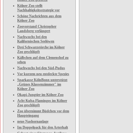
Kölner Zoo stellt
Nachhaltigkeitsstrategie vor
Schöne Nachrichten aus dem
Kölner Zoo
Zoovorstand Christopher
Landsberg verlängert
Nachwuchs bei den
Kalifornischen Seelöwen
Drei Schwarzstörche im Kölner
Zoo geschlüpft
Kälbchen auf dem Clemenshof zu
sehen
Nachwuchs bei den Süd-Pudus
Vor kurzem neu entdeckte Spezies
Sparkasse KölnBonn unterstützt
„Grünes Klassenzimmer" im
Kölner Zoo
Okapi-Jungtier im Kölner Zoo
Acht Kuba-Flamingos im Kölner
Zoo geschlüpft
Zoo übernimmt Büdchen vor dem
Haupteingang
neue Nashornanlage
Im Doppelpack für den Arterhalt