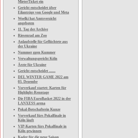
MieterTicket ein
Gericht entscheidet über
Eilanträge von Google und Meta
Woelki hat Amtsverzicht
angeboten
11. Tag der Archive
Riesenrad am Zoo
Anlaufstelle für Geflüchtete aus
der Ukraine
Nummer ggen Kummer
Verwaltungsgericht Köln
Ärzte für Ukraine
Gericht entscheidet .......
DEL WINTER GAME 2022 am
03. Dezembe
Vorverkauf startet: Karten für
Highlight-Renntage
Die FIBA EuroBasket 2022 in der
LANXESS arena
Pokal-Botschafterin Kunze
Vorverkauf fürs Pokalfinale in
Köln läuft
VIP-Karten fürs Pokalfinale in
Köln gewinnen
Kader für die neue Saison