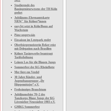
2022
Studierende des
Bauingenieurwesens der TH Köln
geehrt
Jubiläums-Ehrenamtskarte
NRW" für Kölner*innen
easyJet setzt in Köln/Bonn auf
Wachstum
Pänz ungerwääs
Eissaison im Lentpark endet
Oberbürgermeisterin Reker reist
mit Delegation nach Brasilien
Kölner Taxigewerbe beantragt
Tariferhöhung
Leinen Los für die Blauen Jungs
Sommerfest der KG Rheinflotte
Mer fiere em Veedel
30 Jahre Kinder- und
Jugendtanzgruppe „De
Höppemötzjer“ e.V.
Frohsinniges Brauchtum
Jubiläumsfeier 70+2 des
Tanzkorps Blaue Jungs der KG
Lövenicher Neustädter 1903 e.V.
GMKG Sommerfest