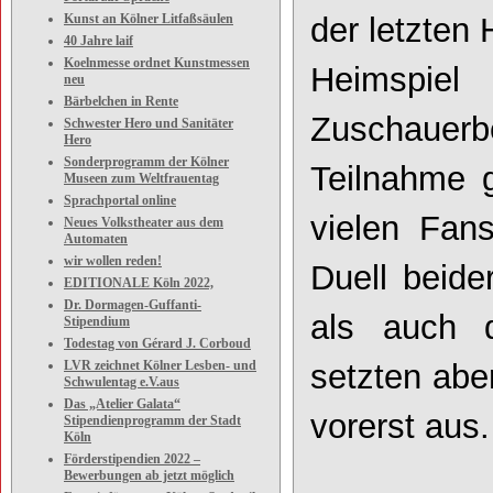
Kunst an Kölner Litfaßsäulen
der letzten
40 Jahre laif
Koelnmesse ordnet Kunstmessen
Heimsp
neu
Bärbelchen in Rente
Zuschauerb
Schwester Hero und Sanitäter
Hero
Sonderprogramm der Kölner
Teilnahme 
Museen zum Weltfrauentag
Sprachportal online
vielen Fan
Neues Volkstheater aus dem
Automaten
wir wollen reden!
Duell beid
EDITIONALE Köln 2022,
Dr. Dormagen-Guffanti-
als auch 
Stipendium
Todestag von Gérard J. Corboud
LVR zeichnet Kölner Lesben- und
setzten abe
Schwulentag e.V.aus
Das „Atelier Galata“
vorerst aus.
Stipendienprogramm der Stadt
Köln
Förderstipendien 2022 –
Bewerbungen ab jetzt möglich