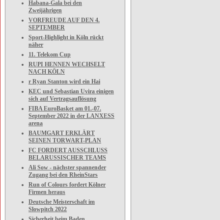
Habana-Gala bei den
Zweijährigen
VORFREUDE AUF DEN 4.
SEPTEMBER
Sport-Highlight in Köln rückt
näher
11. Telekom Cup
RUPI HENNEN WECHSELT
NACH KÖLN
r Ryan Stanton wird ein Hai
KEC und Sebastian Uvira einigen
sich auf Vertragsauflösung
FIBA EuroBasket am 01.-07.
September 2022 in der LANXESS
arena
BAUMGART ERKLÄRT
SEINEN TORWART-PLAN
FC FORDERT AUSSCHLUSS
BELARUSSISCHER TEAMS
Ali Sow - nächster spannender
Zugang bei den RheinStars
Run of Colours fordert Kölner
Firmen heraus
Deutsche Meisterschaft im
Slowpitch 2022
Sicherheit beim Baden