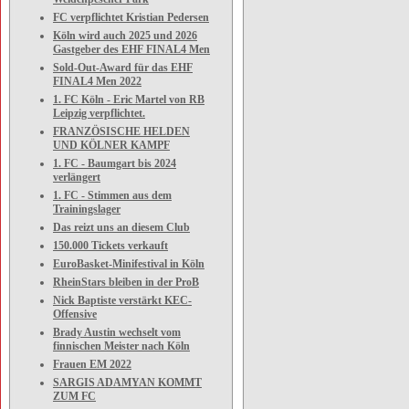
FC verpflichtet Kristian Pedersen
Köln wird auch 2025 und 2026
Gastgeber des EHF FINAL4 Men
Sold-Out-Award für das EHF
FINAL4 Men 2022
1. FC Köln - Eric Martel von RB
Leipzig verpflichtet.
FRANZÖSISCHE HELDEN
UND KÖLNER KAMPF
1. FC - Baumgart bis 2024
verlängert
1. FC - Stimmen aus dem
Trainingslager
Das reizt uns an diesem Club
150.000 Tickets verkauft
EuroBasket-Minifestival in Köln
RheinStars bleiben in der ProB
Nick Baptiste verstärkt KEC-
Offensive
Brady Austin wechselt vom
finnischen Meister nach Köln
Frauen EM 2022
SARGIS ADAMYAN KOMMT
ZUM FC