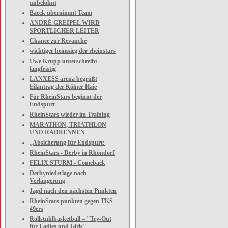
unbelohnt
Baeck übernimmt Team
ANDRÉ GREIPEL WIRD
SPORTLICHER LEITER
Chance zur Revanche
wichtiger heimsieg der rheinstars
Uwe Krupp unterschreibt
langfristig
LANXESS arena begrüßt
Eilantrag der Kölner Haie
Für RheinStars beginnt der
Endspurt
RheinStars wieder im Training
MARATHON, TRIATHLON
UND RADRENNEN
„Absicherung für Endspurt:
RheinStars - Derby in Rhöndorf
FELIX STURM - Comeback
Derbyniederlage nach
Verlängerung
Jagd nach den nächsten Punkten
RheinStars punkten gegen TKS
49ers
Rollstuhlbasketball – "Try-Out
für Ladies und Girls"