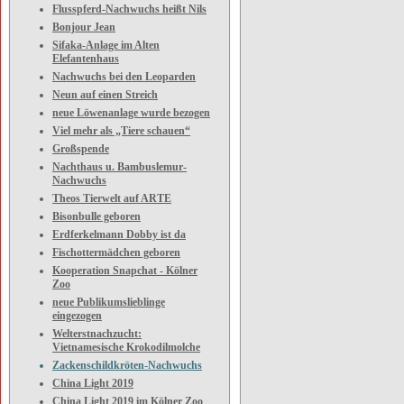
Flusspferd-Nachwuchs heißt Nils
Bonjour Jean
Sifaka-Anlage im Alten
Elefantenhaus
Nachwuchs bei den Leoparden
Neun auf einen Streich
neue Löwenanlage wurde bezogen
Viel mehr als „Tiere schauen“
Großspende
Nachthaus u. Bambuslemur-
Nachwuchs
Theos Tierwelt auf ARTE
Bisonbulle geboren
Erdferkelmann Dobby ist da
Fischottermädchen geboren
Kooperation Snapchat - Kölner
Zoo
neue Publikumslieblinge
eingezogen
Welterstnachzucht:
Vietnamesische Krokodilmolche
Zackenschildkröten-Nachwuchs
China Light 2019
China Light 2019 im Kölner Zoo