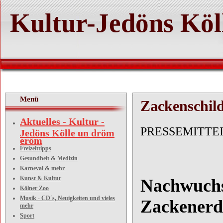
Kultur-Jedöns Köl
Menü
Zackenschil
Aktuelles - Kultur -
PRESSEMITTE
Jedöns Kölle un dröm
eröm
Freizeittipps
Gesundheit & Medizin
Karneval & mehr
Kunst & Kultur
Nachwuchs 
Kölner Zoo
Musik - CD´s, Neuigkeiten und vieles
Zackenerd
mehr
Sport