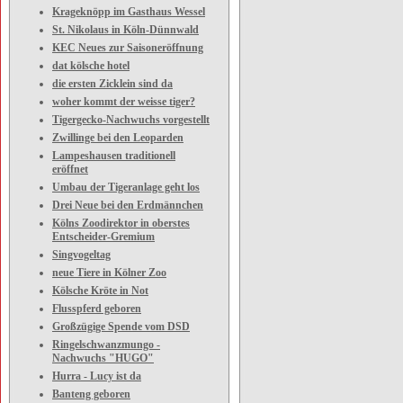
Krageknöpp im Gasthaus Wessel
St. Nikolaus in Köln-Dünnwald
KEC Neues zur Saisoneröffnung
dat kölsche hotel
die ersten Zicklein sind da
woher kommt der weisse tiger?
Tigergecko-Nachwuchs vorgestellt
Zwillinge bei den Leoparden
Lampeshausen traditionell
eröffnet
Umbau der Tigeranlage geht los
Drei Neue bei den Erdmännchen
Kölns Zoodirektor in oberstes
Entscheider-Gremium
Singvogeltag
neue Tiere in Kölner Zoo
Kölsche Kröte in Not
Flusspferd geboren
Großzügige Spende vom DSD
Ringelschwanzmungo -
Nachwuchs "HUGO"
Hurra - Lucy ist da
Banteng geboren