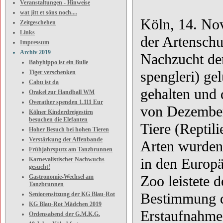
Veranstaltungen - Hinweise
wat jitt et söns noch....
Köln, 14. Nov
Zeitgeschehen
Links
der Artenschu
Impressum
Archiv 2019
Nachzucht de
Babyhippo ist ein Bulle
spengleri) ge
Tiger verschenken
Cabu ist da
gehalten und
Orakel zur Handball WM
Overather spenden 1.111 Eur
von Dezember
Kölner Kinderdreigestirn
besuchen die Elefanten
Tiere (Reptil
Hoher Besuch bei hohen Tieren
Verstärkung der Affenbande
Arten wurden 
Frühjahrsputz am Tanzbrunnen
in den Europä
Karnevalistischer Nachwuchs
gesucht!
Zoo leistete 
Gastronomie-Wechsel am
Tanzbrunnen
Bestimmung de
Seniorensitzung der KG Blau-Rot
KG Blau-Rot Mädchen 2019
Erstaufnahme 
Ordensabend der G.M.K.G.