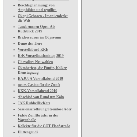
Beschlagnahmung: von
Amphibien und reptilien
Okapi Geboren - Imani endeckt
die Welt
Tanzbrunnen Open-Air
Rückblick 2019
Brickosaurus im Odysseum
Demo der Tiere
Vorstellabend KRE
KrK Vorstellnachmittag 2019
Chevaliers Neuwahlen
Oktoberfest, die Fünfte, Kalker
Dienstagszug
KAJUJA Vorstellabend 2019
neues Casino für die Zunft
KKK-Vorstellabend 2019
Abschied von Rund um Köln
JAK RubbelDieKatz
Sessionseröffnung Stromlose Ader
Fidele Zunftbrüder in der
Wagenhalle
Kollekte für die GOT Elsaßstraße
Hüttengaudi