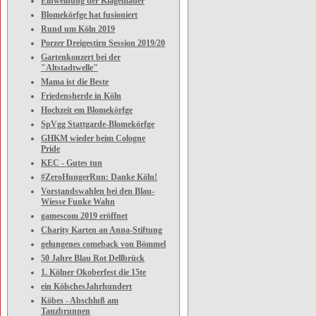
Einweihung der Klagemauer
Blomekörfge hat fusioniert
Rund um Köln 2019
Porzer Dreigestirn Session 2019/20
Gartenkonzert bei der
"Altstadtwelle"
Mama ist die Beste
Friedensherde in Köln
Hochzeit em Blomekörfge
SpVgg Stattgarde-Blomekörfge
GHKM wieder beim Cologne
Pride
KEC - Gutes tun
#ZeroHungerRun: Danke Köln!
Vorstandswahlen bei den Blau-
Wiesse Funke Wahn
gamescom 2019 eröffnet
Charity Karten an Anna-Stiftung
gelungenes comeback von Bömmel
50 Jahre Blau Rot Dellbrück
1. Kölner Okoberfest die 15te
ein KölschesJahrhundert
Köbes - Abschluß am
Tanzbrunnen