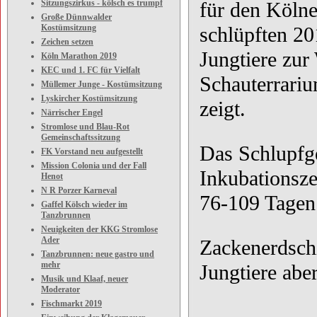
Sitzungszirkus - kölsch es trumpf
für den Kölne
Große Dünnwalder
Kostümsitzung
schlüpften 20
Zeichen setzen
Jungtiere zur
Köln Marathon 2019
KEC und 1. FC für Vielfalt
Schauterrariu
Müllemer Junge - Kostümsitzung
Lyskircher Kostümsitzung
zeigt.
Närrischer Engel
Stromlose und Blau-Rot
Gemeinschaftssitzung
Das Schlupfg
FK Vorstand neu aufgestellt
Mission Colonia und der Fall
Inkubationsze
Henot
N R Porzer Karneval
76-109 Tagen
Gaffel Kölsch wieder im
Tanzbrunnen
Neuigkeiten der KKG Stromlose
Ader
Zackenerdschi
Tanzbrunnen: neue gastro und
mehr
Jungtiere aber
Musik und Klaaf, neuer
Moderator
Fischmarkt 2019