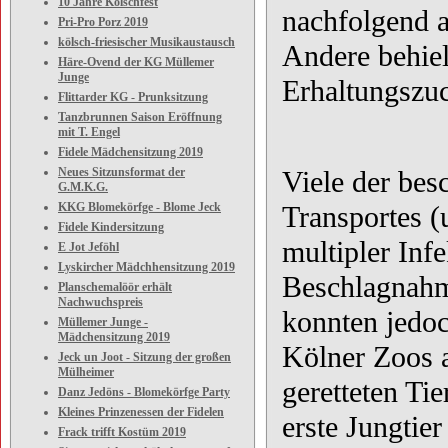
10 Jahre Kölschfest
nachfolgend a
Pri-Pro Porz 2019
kölsch-friesischer Musikaustausch
Andere behiel
Häre-Ovend der KG Müllemer
Junge
Erhaltungszu
Flittarder KG - Prunksitzung
Tanzbrunnen Saison Eröffnung
mit T. Engel
Fidele Mädchensitzung 2019
Neues Sitzunsformat der
Viele der bes
G.M.K.G.
KKG Blomekörfge - Blome Jeck
Transportes 
Fidele Kindersitzung
multipler Infe
E Jot Jeföhl
Lyskircher Mädchhensitzung 2019
Beschlagnahm
Planschemalöör erhält
Nachwuchspreis
konnten jedoc
Müllemer Junge -
Mädchensitzung 2019
Kölner Zoos 
Jeck un Joot - Sitzung der großen
Mülheimer
geretteten Ti
Danz Jedöns - Blomekörfge Party
Kleines Prinzenessen der Fidelen
erste Jungtie
Frack trifft Kostüm 2019