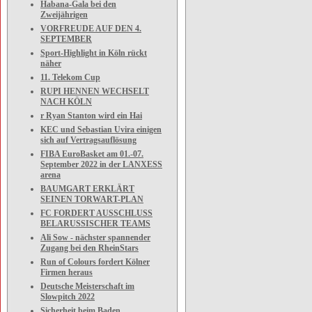
Habana-Gala bei den
Zweijährigen
VORFREUDE AUF DEN 4.
SEPTEMBER
Sport-Highlight in Köln rückt
näher
11. Telekom Cup
RUPI HENNEN WECHSELT
NACH KÖLN
r Ryan Stanton wird ein Hai
KEC und Sebastian Uvira einigen
sich auf Vertragsauflösung
FIBA EuroBasket am 01.-07.
September 2022 in der LANXESS
arena
BAUMGART ERKLÄRT
SEINEN TORWART-PLAN
FC FORDERT AUSSCHLUSS
BELARUSSISCHER TEAMS
Ali Sow - nächster spannender
Zugang bei den RheinStars
Run of Colours fordert Kölner
Firmen heraus
Deutsche Meisterschaft im
Slowpitch 2022
Sicherheit beim Baden