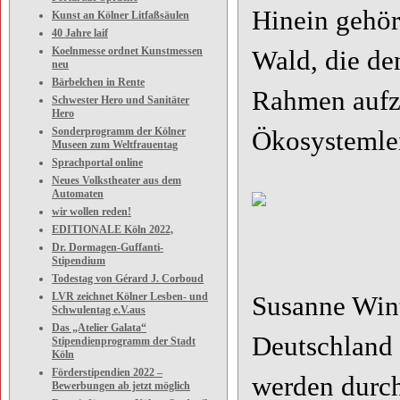
Hinein gehör
Kunst an Kölner Litfaßsäulen
40 Jahre laif
Koelnmesse ordnet Kunstmessen
Wald, die de
neu
Bärbelchen in Rente
Rahmen aufz
Schwester Hero und Sanitäter
Hero
Sonderprogramm der Kölner
Ökosystemlei
Museen zum Weltfrauentag
Sprachportal online
Neues Volkstheater aus dem
Automaten
wir wollen reden!
EDITIONALE Köln 2022,
Dr. Dormagen-Guffanti-
Stipendium
Todestag von Gérard J. Corboud
LVR zeichnet Kölner Lesben- und
Susanne Win
Schwulentag e.V.aus
Das „Atelier Galata“
Deutschland 
Stipendienprogramm der Stadt
Köln
Förderstipendien 2022 –
werden durch
Bewerbungen ab jetzt möglich