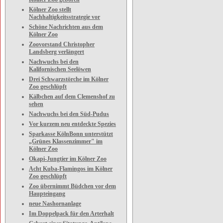
Kölner Zoo stellt
Nachhaltigkeitsstrategie vor
Schöne Nachrichten aus dem
Kölner Zoo
Zoovorstand Christopher
Landsberg verlängert
Nachwuchs bei den
Kalifornischen Seelöwen
Drei Schwarzstörche im Kölner
Zoo geschlüpft
Kälbchen auf dem Clemenshof zu
sehen
Nachwuchs bei den Süd-Pudus
Vor kurzem neu entdeckte Spezies
Sparkasse KölnBonn unterstützt
„Grünes Klassenzimmer" im
Kölner Zoo
Okapi-Jungtier im Kölner Zoo
Acht Kuba-Flamingos im Kölner
Zoo geschlüpft
Zoo übernimmt Büdchen vor dem
Haupteingang
neue Nashornanlage
Im Doppelpack für den Arterhalt