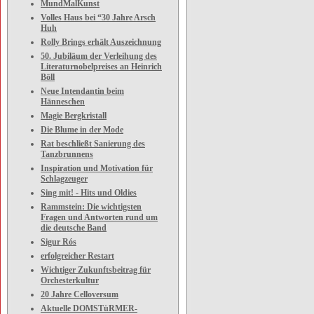
MundMalKunst
Volles Haus bei “30 Jahre Arsch
Huh
Rolly Brings erhält Auszeichnung
50. Jubiläum der Verleihung des
Literaturnobelpreises an Heinrich
Böll
Neue Intendantin beim
Hänneschen
Magie Bergkristall
Die Blume in der Mode
Rat beschließt Sanierung des
Tanzbrunnens
Inspiration und Motivation für
Schlagzeuger
Sing mit! - Hits und Oldies
Rammstein: Die wichtigsten
Fragen und Antworten rund um
die deutsche Band
Sigur Rós
erfolgreicher Restart
Wichtiger Zukunftsbeitrag für
Orchesterkultur
20 Jahre Celloversum
Aktuelle DOMSTüRMER-