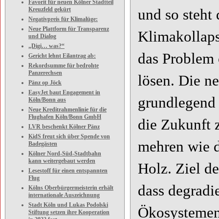
Favorit für neuen Kölner Stadtteil
Kreuzfeld gekürt
und so steht
Negativpreis für Klimalüge:
Neue Plattform für Transparenz
Klimakollaps
und Dialog
„Digi… was?“
das Problem 
Gericht lehnt Eilantrag ab:
Rekordsumme für bedrohte
Panzerechsen
lösen. Die n
Pänz op Jöck
EasyJet baut Engagement in
grundlegend 
Köln/Bonn aus
Neue Kreditrahmenlinie für die
Flughafen Köln/Bonn GmbH
die Zukunft 
LVR beschenkt Kölner Pänz
KidS freut sich über Spende von
mehren wie 
Badegästen
Kölner Nord-Süd-Stadtbahn
kann weitergebaut werden
Holz. Ziel d
Lesestoff für einen entspannten
Flug
dass degradi
Kölns Oberbürgermeisterin erhält
internationale Auszeichnung
Stadt Köln und Lukas Podolski
Ökosystemen
Stiftung setzen ihre Kooperation