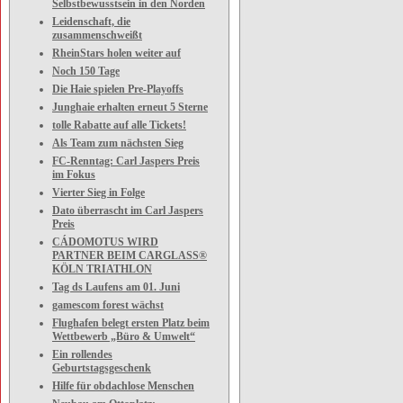
Selbstbewusstsein in den Norden
Leidenschaft, die
zusammenschweißt
RheinStars holen weiter auf
Noch 150 Tage
Die Haie spielen Pre-Playoffs
Junghaie erhalten erneut 5 Sterne
tolle Rabatte auf alle Tickets!
Als Team zum nächsten Sieg
FC-Renntag: Carl Jaspers Preis
im Fokus
Vierter Sieg in Folge
Dato überrascht im Carl Jaspers
Preis
CÁDOMOTUS WIRD
PARTNER BEIM CARGLASS®
KÖLN TRIATHLON
Tag ds Laufens am 01. Juni
gamescom forest wächst
Flughafen belegt ersten Platz beim
Wettbewerb „Büro & Umwelt“
Ein rollendes
Geburtstagsgeschenk
Hilfe für obdachlose Menschen