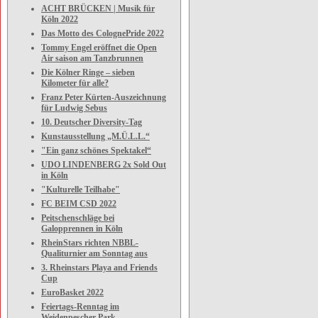
ACHT BRÜCKEN | Musik für
Köln 2022
Das Motto des ColognePride 2022
Tommy Engel eröffnet die Open
Air saison am Tanzbrunnen
Die Kölner Ringe – sieben
Kilometer für alle?
Franz Peter Kürten-Auszeichnung
für Ludwig Sebus
10. Deutscher Diversity-Tag
Kunstausstellung „M.Ü.L.L.“
"Ein ganz schönes Spektakel“
UDO LINDENBERG 2x Sold Out
in Köln
"Kulturelle Teilhabe"
FC BEIM CSD 2022
Peitschenschläge bei
Galopprennen in Köln
RheinStars richten NBBL-
Qualiturnier am Sonntag aus
3. Rheinstars Playa and Friends
Cup
EuroBasket 2022
Feiertags-Renntag im
Weidenpescher Park