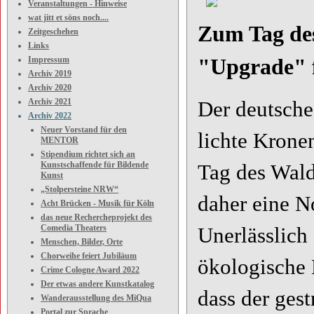
Veranstaltungen - Hinweise
wat jitt et söns noch....
Zum Tag de
Zeitgeschehen
Links
Impressum
"Upgrade" 
Archiv 2019
Archiv 2020
Archiv 2021
Der deutsche
Archiv 2022
Neuer Vorstand für den
lichte Krone
MENTOR
Stipendium richtet sich an
Kunstschaffende für Bildende
Tag des Wal
Kunst
„Stolpersteine NRW“
daher eine N
Acht Brücken - Musik für Köln
das neue Rechercheprojekt des
Comedia Theaters
Unerlässlich
Menschen, Bilder, Orte
Chorweihe feiert Jubiläum
ökologische 
Crime Cologne Award 2022
Der etwas andere Kunstkatalog
dass der gest
Wanderausstellung des MiQua
Portal zur Sprache