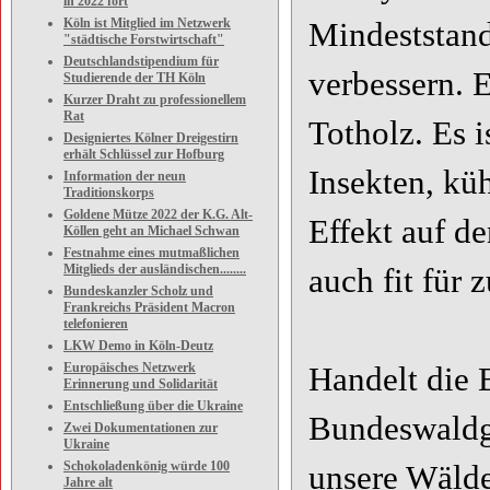
in 2022 fort
Köln ist Mitglied im Netzwerk
Mindeststand
"städtische Forstwirtschaft"
Deutschlandstipendium für
verbessern. E
Studierende der TH Köln
Kurzer Draht zu professionellem
Rat
Totholz. Es 
Designiertes Kölner Dreigestirn
erhält Schlüssel zur Hofburg
Insekten, kü
Information der neun
Traditionskorps
Goldene Mütze 2022 der K.G. Alt-
Effekt auf d
Köllen geht an Michael Schwan
Festnahme eines mutmaßlichen
Mitglieds der ausländischen........
auch fit für 
Bundeskanzler Scholz und
Frankreichs Präsident Macron
telefonieren
LKW Demo in Köln-Deutz
Europäisches Netzwerk
Handelt die 
Erinnerung und Solidarität
Entschließung über die Ukraine
Bundeswaldge
Zwei Dokumentationen zur
Ukraine
Schokoladenkönig würde 100
unsere Wälde
Jahre alt