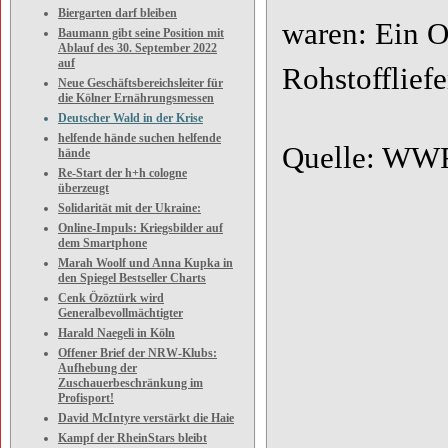
Biergarten darf bleiben
waren: Ein Or
Baumann gibt seine Position mit
Ablauf des 30. September 2022
auf
Rohstoffliefe
Neue Geschäftsbereichsleiter für
die Kölner Ernährungsmessen
Deutscher Wald in der Krise
helfende hände suchen helfende
Quelle: WWF
hände
Re-Start der h+h cologne
überzeugt
Solidarität mit der Ukraine:
Online-Impuls: Kriegsbilder auf
dem Smartphone
Marah Woolf und Anna Kupka in
den Spiegel Bestseller Charts
Cenk Özöztürk wird
Generalbevollmächtigter
Harald Naegeli in Köln
Offener Brief der NRW-Klubs:
Aufhebung der
Zuschauerbeschränkung im
Profisport!
David McIntyre verstärkt die Haie
Kampf der RheinStars bleibt