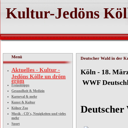
Kultur-Jedöns Köl
Menü
Deutscher Wald in der Kr
Aktuelles - Kultur -
Köln
Jedöns Kölle un dröm
eröm
WWF Deutsch
Freizeittipps
Gesundheit & Medizin
Karneval & mehr
Kunst & Kultur
Deutscher 
Kölner Zoo
Musik - CD´s, Neuigkeiten und vieles
mehr
Sport