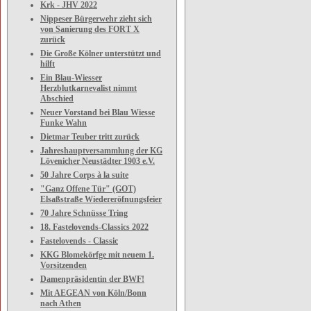
Krk - JHV 2022
Nippeser Bürgerwehr zieht sich
von Sanierung des FORT X
zurück
Die Große Kölner unterstützt und
hilft
Ein Blau-Wiesser
Herzblutkarnevalist nimmt
Abschied
Neuer Vorstand bei Blau Wiesse
Funke Wahn
Dietmar Teuber tritt zurück
Jahreshauptversammlung der KG
Lövenicher Neustädter 1903 e.V.
50 Jahre Corps à la suite
"Ganz Offene Tür" (GOT)
Elsaßstraße Wiedereröfnungsfeier
70 Jahre Schnüsse Tring
18. Fastelovends-Classics 2022
Fastelovends - Classic
KKG Blomekörfge mit neuem 1.
Vorsitzenden
Damenpräsidentin der BWF!
Mit AEGEAN von Köln/Bonn
nach Athen