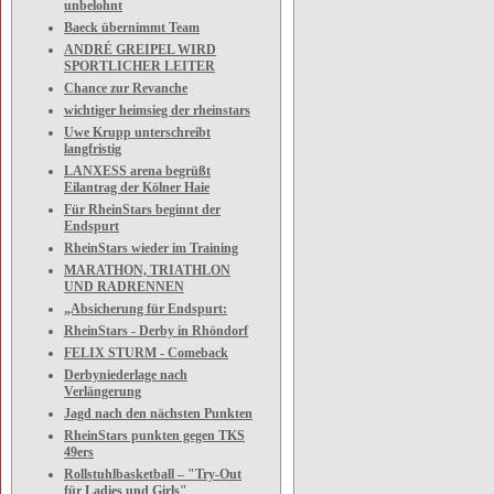
unbelohnt
Baeck übernimmt Team
ANDRÉ GREIPEL WIRD
SPORTLICHER LEITER
Chance zur Revanche
wichtiger heimsieg der rheinstars
Uwe Krupp unterschreibt
langfristig
LANXESS arena begrüßt
Eilantrag der Kölner Haie
Für RheinStars beginnt der
Endspurt
RheinStars wieder im Training
MARATHON, TRIATHLON
UND RADRENNEN
„Absicherung für Endspurt:
RheinStars - Derby in Rhöndorf
FELIX STURM - Comeback
Derbyniederlage nach
Verlängerung
Jagd nach den nächsten Punkten
RheinStars punkten gegen TKS
49ers
Rollstuhlbasketball – "Try-Out
für Ladies und Girls"