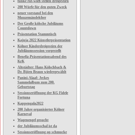
funke rut-wieß stellen dreigestirn
200 Würfe für den guten Zweck
neuer vorstand bei den
Muuzemändelcher
Der Große kölsche Jubiläums
Countdown
Präsentation Stammtisch
Kajuja 2022 Künstlerpräsentation
Kölner Kinderdreigestirn der
Jubiläumssession vorgestellt
Benefiz-Präsentationsabend des
KrK
Altstädter: Hans Kölschbach &
Dr. Björn Braun wiedergewählt
Panini-Alaaf: Jeckes
Sammelalbum zum 200.
Geburtstag
Sessionseröffnung der KG Fidele
Fortuna
Kappengala2022
200 Jahre organisierter Kölner
Karneval
Wagenengel gesucht
der Jubiläumsschal ist da
Sessionseröffnung op schmucke