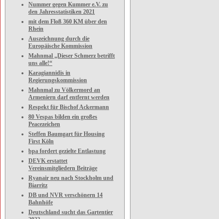
Nummer gegen Kummer e.V. zu
den Jahresstatistiken 2021
mit dem Floß 360 KM über den
Rhein
Auszeichnung durch die
Europäische Kommission
Mahnmal „Dieser Schmerz betrifft
uns alle!“
Karagiannidis in
Regierungskommission
Mahnmal zu Völkermord an
Armeniern darf entfernt werden
Respekt für Bischof Ackermann
80 Vespas bilden ein großes
Peacezeichen
Steffen Baumgart für Housing
First Köln
bpa fordert gezielte Entlastung
DEVK erstattet
Vereinsmitgliedern Beiträge
Ryanair neu nach Stockholm und
Biarritz
DB und NVR verschönern 14
Bahnhöfe
Deutschland sucht das Gartentier