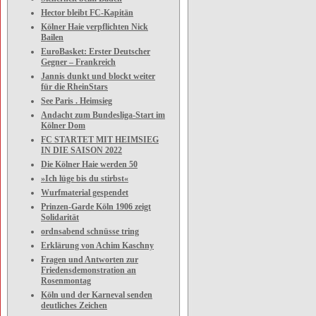
Hector bleibt FC-Kapitän
Kölner Haie verpflichten Nick
Bailen
EuroBasket: Erster Deutscher
Gegner – Frankreich
Jannis dunkt und blockt weiter
für die RheinStars
See Paris . Heimsieg
Andacht zum Bundesliga-Start im
Kölner Dom
FC STARTET MIT HEIMSIEG
IN DIE SAISON 2022
Die Kölner Haie werden 50
»Ich lüge bis du stirbst«
Wurfmaterial gespendet
Prinzen-Garde Köln 1906 zeigt
Solidarität
ordnsabend schnüsse tring
Erklärung von Achim Kaschny
Fragen und Antworten zur
Friedensdemonstration an
Rosenmontag
Köln und der Karneval senden
deutliches Zeichen