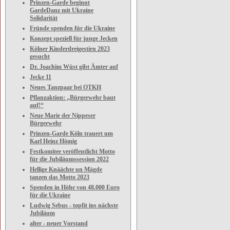
Prinzen-Garde beginnt
GardeDanz mit Ukraine
Solidarität
Fründe spenden für die Ukraine
Konzept speziell für junge Jecken
Kölner Kinderdreigestirn 2023
gesucht
Dr. Joachim Wüst gibt Ämter auf
Jecke 11
Neues Tanzpaar bei OTKH
Pflanzaktion: „Bürgerwehr baut
auf!“
Neue Marie der Nippeser
Bürgerwehr
Prinzen-Garde Köln trauert um
Karl Heinz Hömig
Festkomitee veröffentlicht Motto
für die Jubiläumssession 2022
Hellige Knäächte un Mägde
tanzen das Motto 2023
Spenden in Höhe von 48.000 Euro
für die Ukraine
Ludwig Sebus - topfit ins nächste
Jubiläum
alter - neuer Vorstand