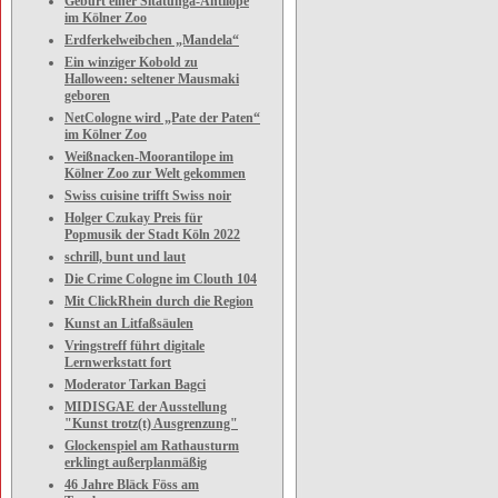
Geburt einer Sitatunga-Antilope
im Kölner Zoo
Erdferkelweibchen „Mandela“
Ein winziger Kobold zu
Halloween: seltener Mausmaki
geboren
NetCologne wird „Pate der Paten“
im Kölner Zoo
Weißnacken-Moorantilope im
Kölner Zoo zur Welt gekommen
Swiss cuisine trifft Swiss noir
Holger Czukay Preis für
Popmusik der Stadt Köln 2022
schrill, bunt und laut
Die Crime Cologne im Clouth 104
Mit ClickRhein durch die Region
Kunst an Litfaßsäulen
Vringstreff führt digitale
Lernwerkstatt fort
Moderator Tarkan Bagci
MIDISGAE der Ausstellung
"Kunst trotz(t) Ausgrenzung"
Glockenspiel am Rathausturm
erklingt außerplanmäßig
46 Jahre Bläck Föss am