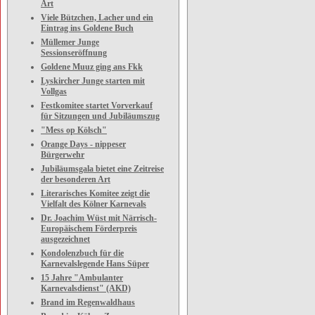
Art
Viele Bützchen, Lacher und ein
Eintrag ins Goldene Buch
Müllemer Junge
Sessionseröffnung
Goldene Muuz ging ans Fkk
Lyskircher Junge starten mit
Vollgas
Festkomitee startet Vorverkauf
für Sitzungen und Jubiläumszug
"Mess op Kölsch"
Orange Days - nippeser
Bürgerwehr
Jubiläumsgala bietet eine Zeitreise
der besonderen Art
Literarisches Komitee zeigt die
Vielfalt des Kölner Karnevals
Dr. Joachim Wüst mit Närrisch-
Europäischem Förderpreis
ausgezeichnet
Kondolenzbuch für die
Karnevalslegende Hans Süper
15 Jahre "Ambulanter
Karnevalsdienst" (AKD)
Brand im Regenwaldhaus