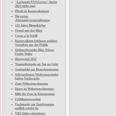
"Lachende PÄNZarena" findet
2022 nicht statt
Pferde in Karnevalszügen
Die ersten
Alternativveranstaltungen
155 Jahre Blomekörfge
Ovend met der Mötz
Corps a`la Schiff
Karnevalisten beklagen unklare
Vorgaben aus der Politik
Ordensübergabe Blau Wiesse
Funke Wahn
Häreovend 2022
Wagenübergabe an Jan un Griet
Stadtgebiet zur Brauchtumszone
Schwarzbunte Niederungsrinder
haben Nachwuchs
Zum Weltartenschutztag
Heute ist Weltartenschutztag:
Hilfe für Zoos in Krisenregion
Frühlingserwachen
Fischmarkt am Tanzbrunnen
endlich wieder da
VRS führt rabattiertes