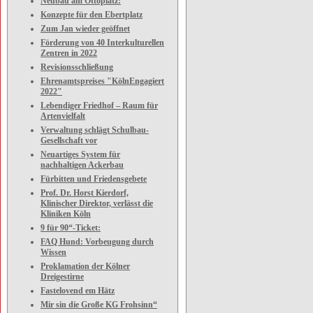
Neubau am Ottoplatz:
Konzepte für den Ebertplatz
Zum Jan wieder geöffnet
Förderung von 40 Interkulturellen
Zentren in 2022
Revisionsschließung
Ehrenamtspreises "KölnEngagiert
2022"
Lebendiger Friedhof – Raum für
Artenvielfalt
Verwaltung schlägt Schulbau-
Gesellschaft vor
Neuartiges System für
nachhaltigen Ackerbau
Fürbitten und Friedensgebete
Prof. Dr. Horst Kierdorf,
Klinischer Direktor, verlässt die
Kliniken Köln
9 für 90“-Ticket:
FAQ Hund: Vorbeugung durch
Wissen
Proklamation der Kölner
Dreigestirne
Fastelovend em Hätz
Mir sin die Große KG Frohsinn“