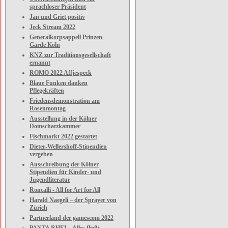
sprachloser Präsident
Jan und Griet positiv
Jeck Stream 2022
Generalkorpsappell Prinzen-
Garde Köln
KNZ zur Traditionsgesellschaft
ernannt
ROMO 2022 Affjespeck
Blaue Funken danken
Pflegekräften
Friedensdemonstration am
Rosenmontag
Ausstellung in der Kölner
Domschatzkammer
Fischmarkt 2022 gestartet
Dieter-Wellershoff-Stipendien
vergeben
Ausschreibung der Kölner
Stipendien für Kinder- und
Jugendliteratur
Roncalli - All for Art for All
Harald Naegeli – der Sprayer von
Zürich
Partnerland der gamescom 2022