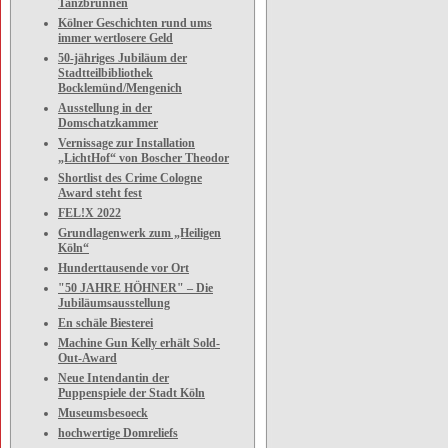
Tanzbrunnen
Kölner Geschichten rund ums
immer wertlosere Geld
50-jähriges Jubiläum der
Stadtteilbibliothek
Bocklemünd/Mengenich
Ausstellung in der
Domschatzkammer
Vernissage zur Installation
„LichtHof“ von Boscher Theodor
Shortlist des Crime Cologne
Award steht fest
FEL!X 2022
Grundlagenwerk zum „Heiligen
Köln“
Hunderttausende vor Ort
"50 JAHRE HÖHNER" – Die
Jubiläumsausstellung
En schäle Biesterei
Machine Gun Kelly erhält Sold-
Out-Award
Neue Intendantin der
Puppenspiele der Stadt Köln
Museumsbesoeck
hochwertige Domreliefs