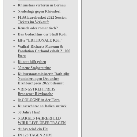
Rheinstars verlieren in Bernau
Niederlage gegen Rhöndorf
FIBA EuroBasket 2022 Session
Tickets im Verkauf:
Keusch oder romantisch?
Das Gedächtnis der Stadt Köln
Elfte "EDITIONALE Köln"
Wallraf-Richartz-Museum &
Fondation Corboud erhält 21.000
Euro
Kunstt hilft geben
39 neue Stolpersteine
Kulturstaatsministerin Roth gibt
Nominierungen Deutscher
Drehbuchpreis 2022 bekannt
VRINGSTREFFPREIS
Bronzener Rievkooche
lit.COLOGNE in der Flora
Kunstschätze an Italien zurück
50 Jahre Haie!
STARKES FAHRERFELD
WIRD LIVE ÜBERTRAGEN
Aubry wird ein Hai
IN 123 TAGEN ZUM