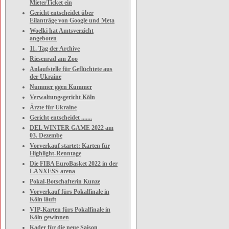
MieterTicket ein
Gericht entscheidet über
Eilanträge von Google und Meta
Woelki hat Amtsverzicht
angeboten
11. Tag der Archive
Riesenrad am Zoo
Anlaufstelle für Geflüchtete aus
der Ukraine
Nummer ggen Kummer
Verwaltungsgericht Köln
Ärzte für Ukraine
Gericht entscheidet .......
DEL WINTER GAME 2022 am
03. Dezembe
Vorverkauf startet: Karten für
Highlight-Renntage
Die FIBA EuroBasket 2022 in der
LANXESS arena
Pokal-Botschafterin Kunze
Vorverkauf fürs Pokalfinale in
Köln läuft
VIP-Karten fürs Pokalfinale in
Köln gewinnen
Kader für die neue Saison