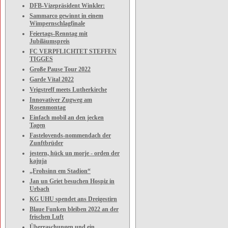
DFB-Vizepräsident Winkler:
Sammarco gewinnt in einem
Wimpernschlagfinale
Feiertags-Renntag mit
Jubiläumspreis
FC VERPFLICHTET STEFFEN
TIGGES
Große Pause Tour 2022
Garde Vital 2022
Vrigstreff meets Lutherkirche
Innovativer Zugweg am
Rosenmontag
Einfach mobil an den jecken
Tagen
Fastelovends-nommendach der
Zunftbrüder
jestern, hück un morje - orden der
kajuja
„Frohsinn em Stadion“
Jan un Griet besuchen Hospiz in
Urbach
KG UHU spendet ans Dreigestirn
Blaue Funken bleiben 2022 an der
frischen Luft
Überraschungen und ein