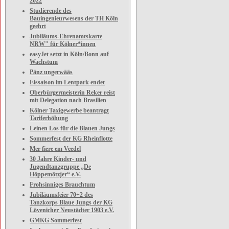
2022
Studierende des
Bauingenieurwesens der TH Köln
geehrt
Jubiläums-Ehrenamtskarte
NRW" für Kölner*innen
easyJet setzt in Köln/Bonn auf
Wachstum
Pänz ungerwääs
Eissaison im Lentpark endet
Oberbürgermeisterin Reker reist
mit Delegation nach Brasilien
Kölner Taxigewerbe beantragt
Tariferhöhung
Leinen Los für die Blauen Jungs
Sommerfest der KG Rheinflotte
Mer fiere em Veedel
30 Jahre Kinder- und
Jugendtanzgruppe „De
Höppemötzjer“ e.V.
Frohsinniges Brauchtum
Jubiläumsfeier 70+2 des
Tanzkorps Blaue Jungs der KG
Lövenicher Neustädter 1903 e.V.
GMKG Sommerfest