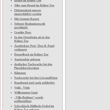
Brand im Kölner Zoo
Alles zum Brand im Kölner Zoo
Elefantenkuh musste
eingeschläfert werden
Hier kommt Kasper
Seltener Brahminenweih
geschlüpft:
Graziles Duo:
In den Osterferien ab in den
Kölner Zoo
Zoodirektor Prof. Theo B. Pagel
verlängert
Doppelbock im Kölner Zoo
Ameisenbär geboren
dreifacher Nachwuchs bei den
Pinselohrschweinen
Klimatag
Nachwuchs bei den Löwenäffchen
Kugelrund und stark gefährdet:
Voilá - Viola
Willkommen Izani
„Villa Bodinus“ wurde
eröffnetöffnet
Schwäbisch-Hällische Ferkel im
Kölner Zoo geboren