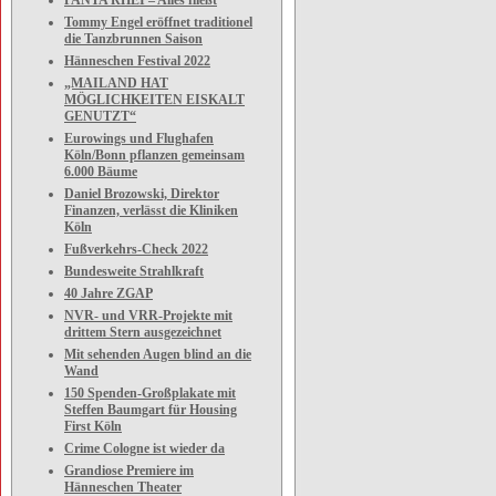
PANTA RHEI – Alles fließt
Tommy Engel eröffnet traditionel
die Tanzbrunnen Saison
Hänneschen Festival 2022
„MAILAND HAT
MÖGLICHKEITEN EISKALT
GENUTZT“
Eurowings und Flughafen
Köln/Bonn pflanzen gemeinsam
6.000 Bäume
Daniel Brozowski, Direktor
Finanzen, verlässt die Kliniken
Köln
Fußverkehrs-Check 2022
Bundesweite Strahlkraft
40 Jahre ZGAP
NVR- und VRR-Projekte mit
drittem Stern ausgezeichnet
Mit sehenden Augen blind an die
Wand
150 Spenden-Großplakate mit
Steffen Baumgart für Housing
First Köln
Crime Cologne ist wieder da
Grandiose Premiere im
Hänneschen Theater