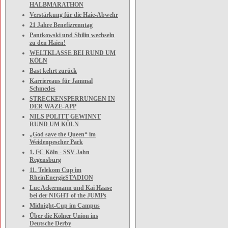
HALBMARATHON
Verstärkung für die Haie-Abwehr
21 Jahre Benefizrenntag
Pantkowski und Shilin wechseln
zu den Haien!
WELTKLASSE BEI RUND UM
KÖLN
Bast kehrt zurück
Karriereaus für Jammal
Schmedes
STRECKENSPERRUNGEN IN
DER WAZE-APP
NILS POLITT GEWINNT
RUND UM KÖLN
„God save the Queen“ im
Weidenpescher Park
1. FC Köln - SSV Jahn
Regensburg
11. Telekom Cup im
RheinEnergieSTADION
Luc Ackermann und Kai Haase
bei der NIGHT of the JUMPs
Midnight-Cup im Campus
Über die Kölner Union ins
Deutsche Derby