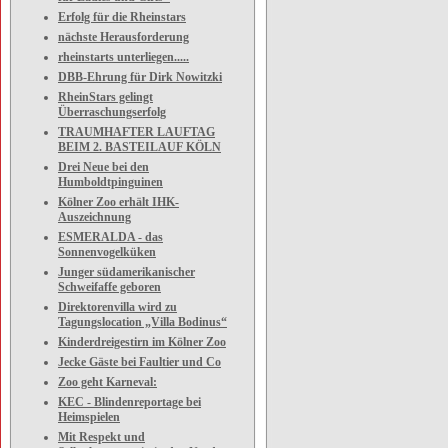
Erfolg für die Rheinstars
nächste Herausforderung
rheinstarts unterliegen.....
DBB-Ehrung für Dirk Nowitzki
RheinStars gelingt
Überraschungserfolg
TRAUMHAFTER LAUFTAG
BEIM 2. BASTEILAUF KÖLN
Drei Neue bei den
Humboldtpinguinen
Kölner Zoo erhält IHK-
Auszeichnung
ESMERALDA - das
Sonnenvogelküken
Junger südamerikanischer
Schweifaffe geboren
Direktorenvilla wird zu
Tagungslocation „Villa Bodinus“
Kinderdreigestirn im Kölner Zoo
Jecke Gäste bei Faultier und Co
Zoo geht Karneval:
KEC - Blindenreportage bei
Heimspielen
Mit Respekt und