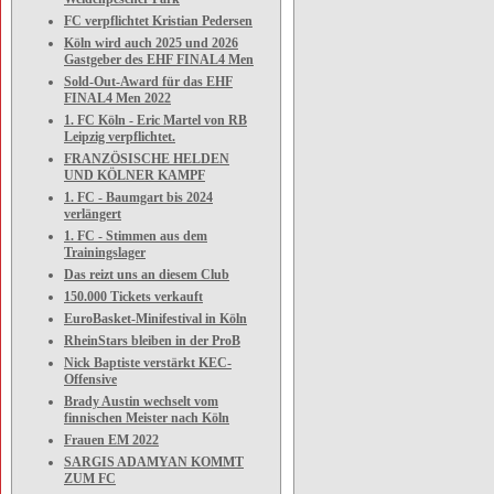
FC verpflichtet Kristian Pedersen
Köln wird auch 2025 und 2026
Gastgeber des EHF FINAL4 Men
Sold-Out-Award für das EHF
FINAL4 Men 2022
1. FC Köln - Eric Martel von RB
Leipzig verpflichtet.
FRANZÖSISCHE HELDEN
UND KÖLNER KAMPF
1. FC - Baumgart bis 2024
verlängert
1. FC - Stimmen aus dem
Trainingslager
Das reizt uns an diesem Club
150.000 Tickets verkauft
EuroBasket-Minifestival in Köln
RheinStars bleiben in der ProB
Nick Baptiste verstärkt KEC-
Offensive
Brady Austin wechselt vom
finnischen Meister nach Köln
Frauen EM 2022
SARGIS ADAMYAN KOMMT
ZUM FC