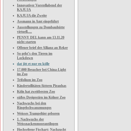
Innovativer Vorstellabend der
KAJUJA
KAJUJA die Zweite
Assmann in Amt eingeführt
Ausstellungen zu Dombauhütte
virtuell.....
PENNY DEL kann am 13.11.20
nicht starten
Offener brief der Allianz an Reker
So geht’s den Tieren im
Lockdown
dat jitt et nur en kölle
17.000 Besucher bei China-Light
im Zoo
Trifolium im Zoo
Kindertollitäten füttern Piranhas
Köln hat zweitbesten Zoo
süßes Dreigestirn im Kölner Zoo
Nachwuchs bei den
Ringelschwanzmungos
Weisses Trampeltier geboren
1. Nachwuchs der
Weissnackenmoorantilopen
Hochseltene Fischart: Nachzucht