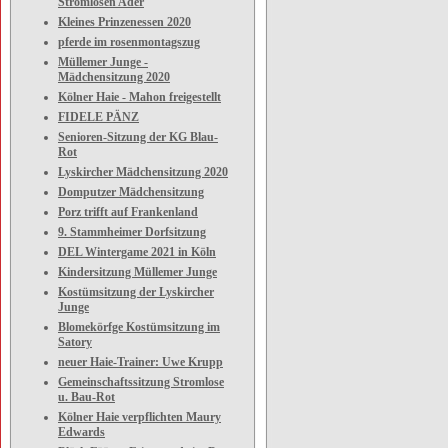
Stromlosen Ader
Kleines Prinzenessen 2020
pferde im rosenmontagszug
Müllemer Junge -
Mädchensitzung 2020
Kölner Haie - Mahon freigestellt
FIDELE PÄNZ
Senioren-Sitzung der KG Blau-
Rot
Lyskircher Mädchensitzung 2020
Domputzer Mädchensitzung
Porz trifft auf Frankenland
9. Stammheimer Dorfsitzung
DEL Wintergame 2021 in Köln
Kindersitzung Müllemer Junge
Kostümsitzung der Lyskircher
Junge
Blomekörfge Kostümsitzung im
Satory
neuer Haie-Trainer: Uwe Krupp
Gemeinschaftssitzung Stromlose
u. Bau-Rot
Kölner Haie verpflichten Maury
Edwards