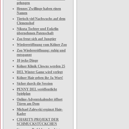
gelungen
Hennes´Zwillinge haben einen
Namen
Tierisch viel Nachwuchs auf dem
Clemenshof
Nikuta Tochter und Enkelin
übernehmen Patenschaft
Zoo freut sich auf Jungtier
Wiedereröffnung vom Kölner Zoo
Zoo Wiedereröffnung: ruhig und
entspannt
10 jecke Dinge
Kölner Klinik Clowns werden 25
DEL Winter Game wird verlegt
Kölner Haie geben ihr Ja-Wort!
Sicher durch die Session
PENNY DEL veröffentlicht
Spielplan
Online-Adventskalender öffnet
Türen am Dom
Michael Zalewski ergänzt Haie-
Kader
CHARITY-PROJEKT DER
SCHMUCKSTÜCKCHEN