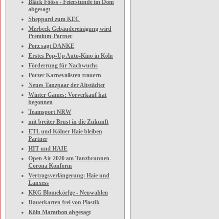
Bläck Fööss - Feierstunde im Dom
abgesagt
Sheppard zum KEC
Merbeck Gebäudereinigung wird
Premium-Partner
Porz sagt DANKE
Erstes Pop-Up Auto-Kino in Köln
Förderrung für Nachwuchs
Porzer Karnevalisten trauern
Neues Tanzpaar der Altstädter
Winter Games: Vorverkauf hat
begonnen
Teamsport NRW
mit breiter Brust in die Zukunft
ETL und Kölner Haie bleiben
Partner
HIT und HAIE
Open Air 2020 am Tanzbrunnen-
Corona Konform
Vertragsverlängerung: Haie und
Lanxess
KKG Blomekörfge - Neuwahlen
Dauerkarten frei von Plastik
Köln Marathon abgesagt