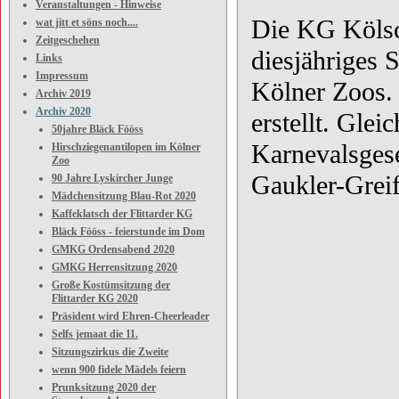
Veranstaltungen - Hinweise
Die KG Kölsc
wat jitt et söns noch....
Zeitgeschehen
diesjähriges 
Links
Impressum
Kölner Zoos. 
Archiv 2019
Archiv 2020
erstellt. Glei
50jahre Bläck Fööss
Karnevalsgese
Hirschziegenantilopen im Kölner
Zoo
Gaukler-Grei
90 Jahre Lyskircher Junge
Mädchensitzung Blau-Rot 2020
Kaffeklatsch der Flittarder KG
Bläck Fööss - feierstunde im Dom
GMKG Ordensabend 2020
GMKG Herrensitzung 2020
Große Kostümsitzung der
Flittarder KG 2020
Präsident wird Ehren-Cheerleader
Selfs jemaat die 11.
Sitzungszirkus die Zweite
wenn 900 fidele Mädels feiern
Prunksitzung 2020 der