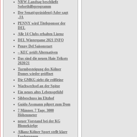
NRW-Landtag beschließt
Soforthilfeprogramm
Der Senat(spräsident) Ader sagt
‚JA
PENNY wird Titelsponsor der
DEL
Alle 14 Clubs erhalten Lizenz
DEL Wintergame 2021 INFO
Penny Del Saisonstart
– KEC prüft Alternativen
Das sind die neuen Haie-Trikots
2020/21
Turmbesteigung des Kölner
Domes wieder geöffnet
Die GMKG zieht die reißleine
Wachwechsel an der Spitze
Ein neues altes Lebensgefühl
Sibbeschuss im Eltzhof
Guido Assmann pilgert zum Dom
7 Männer. 7 Tage. 3000
Höhenmeter
neuer Vorstand bei der KG
Blomekörfge
Allianz Kölner Sport stellt klare
Forderungen