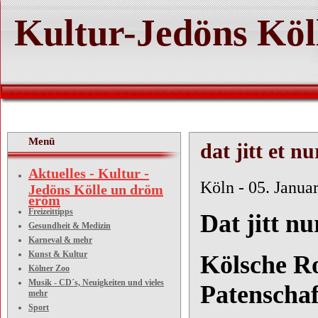
Kultur-Jedöns Köl
Menü
dat jitt et nu
Aktuelles - Kultur -
Köln - 05. Janua
Jedöns Kölle un dröm
eröm
Freizeittipps
Dat jitt nu
Gesundheit & Medizin
Karneval & mehr
Kunst & Kultur
Kölsche R
Kölner Zoo
Musik - CD´s, Neuigkeiten und vieles
Patenschaf
mehr
Sport