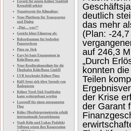
Favorit für neuen Kölner Stadtteil
Geschäftsja
Kreuzfeld gekürt
Negativpreis für Klimalüge:
deutlich st
Neue Plattform für Transparenz
das mehr als
und Dialog
„Digi… was?“
(Plan: -24,
Gericht lehnt Eilantrag ab:
Rekordsumme für bedrohte
vergangenen
Panzerechsen
auf 246,3 Mi
Pänz op Jöck
EasyJet baut Engagement in
„Durch Erlö
Köln/Bonn aus
Neue Kreditrahmenlinie für die
konnten die
Flughafen Köln/Bonn GmbH
LVR beschenkt Kölner Pänz
Teilen komp
KidS freut sich über Spende von
Ergebnisve
Badegästen
Kölner Nord-Süd-Stadtbahn
der Krise er
kann weitergebaut werden
Lesestoff für einen entspannten
der Garant 
Flug
Finanzgesch
Kölns Oberbürgermeisterin erhält
internationale Auszeichnung
erwirtschaf
Stadt Köln und Lukas Podolski
Stiftung setzen ihre Kooperation