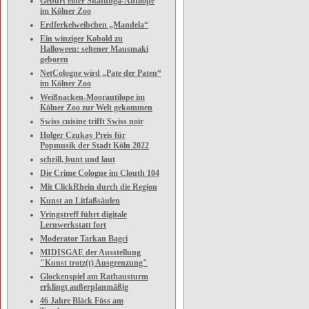
Geburt einer Sitatunga-Antilope
im Kölner Zoo
Erdferkelweibchen „Mandela“
Ein winziger Kobold zu
Halloween: seltener Mausmaki
geboren
NetCologne wird „Pate der Paten“
im Kölner Zoo
Weißnacken-Moorantilope im
Kölner Zoo zur Welt gekommen
Swiss cuisine trifft Swiss noir
Holger Czukay Preis für
Popmusik der Stadt Köln 2022
schrill, bunt und laut
Die Crime Cologne im Clouth 104
Mit ClickRhein durch die Region
Kunst an Litfaßsäulen
Vringstreff führt digitale
Lernwerkstatt fort
Moderator Tarkan Bagci
MIDISGAE der Ausstellung
"Kunst trotz(t) Ausgrenzung"
Glockenspiel am Rathausturm
erklingt außerplanmäßig
46 Jahre Bläck Föss am