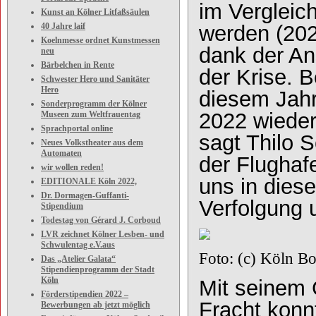
im Vergleic
Kunst an Kölner Litfaßsäulen
40 Jahre laif
werden (202
Koelnmesse ordnet Kunstmessen
dank der A
neu
Bärbelchen in Rente
der Krise. 
Schwester Hero und Sanitäter
Hero
diesem Jahr
Sonderprogramm der Kölner
2022 wieder
Museen zum Weltfrauentag
Sprachportal online
sagt Thilo 
Neues Volkstheater aus dem
Automaten
der Flughaf
wir wollen reden!
uns in dies
EDITIONALE Köln 2022,
Dr. Dormagen-Guffanti-
Verfolgung u
Stipendium
Todestag von Gérard J. Corboud
LVR zeichnet Kölner Lesben- und
Schwulentag e.V.aus
Foto: (c) Köln B
Das „Atelier Galata“
Stipendienprogramm der Stadt
Köln
Mit seinem 
Förderstipendien 2022 –
Fracht konn
Bewerbungen ab jetzt möglich