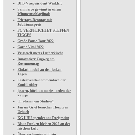
DFB-Vizepräsident Winkler:
Sammarco gewinnt in einem
Wimpernschlagfinale
Feiertags-Renntag mit
Jubiläumspreis
FC VERPFLICHTET STEFFEN
TIGGES
Große Pause Tour 2022
Garde Vital 2022
Vrigstreff meets Lutherkirche
Innovativer Zugweg am
Rosenmontag
Einfach mobil an den jecken
Tagen
Fastelovends-nommendach der
Zunftbrüder
jestern, hück un morje - orden der
kajuja
„Frohsinn em Stadion“
Jan un Griet besuchen Hospiz in
Urbach
KG UHU spendet ans Dreigestirn
Blaue Funken bleiben 2022 an der
frischen Luft
Überraschungen und ein