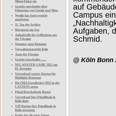
MieterTicket ein
auf Gebäude
Gericht entscheidet über
Eilanträge von Google und Meta
Campus ein 
Woelki hat Amtsverzicht
angeboten
„Nachhaltigk
11. Tag der Archive
Aufgaben, d
Riesenrad am Zoo
Anlaufstelle für Geflüchtete aus
Schmid.
der Ukraine
Nummer ggen Kummer
Verwaltungsgericht Köln
Ärzte für Ukraine
@
Köln Bonn 
Gericht entscheidet .......
DEL WINTER GAME 2022 am
03. Dezembe
Vorverkauf startet: Karten für
Highlight-Renntage
Die FIBA EuroBasket 2022 in der
LANXESS arena
Pokal-Botschafterin Kunze
Vorverkauf fürs Pokalfinale in
Köln läuft
VIP-Karten fürs Pokalfinale in
Köln gewinnen
Kader für die neue Saison