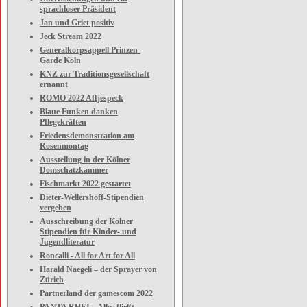
sprachloser Präsident
Jan und Griet positiv
Jeck Stream 2022
Generalkorpsappell Prinzen-
Garde Köln
KNZ zur Traditionsgesellschaft
ernannt
ROMO 2022 Affjespeck
Blaue Funken danken
Pflegekräften
Friedensdemonstration am
Rosenmontag
Ausstellung in der Kölner
Domschatzkammer
Fischmarkt 2022 gestartet
Dieter-Wellershoff-Stipendien
vergeben
Ausschreibung der Kölner
Stipendien für Kinder- und
Jugendliteratur
Roncalli - All for Art for All
Harald Naegeli – der Sprayer von
Zürich
Partnerland der gamescom 2022