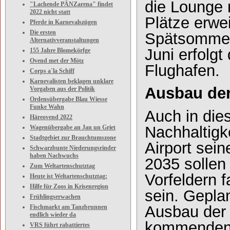
die Lounge 
"Lachende PÄNZarena" findet
2022 nicht statt
Plätze erwei
Pferde in Karnevalszügen
Die ersten
Spätsommer 
Alternativveranstaltungen
Juni erfolg
155 Jahre Blomekörfge
Ovend met der Mötz
Flughafen.
Corps a`la Schiff
Karnevalisten beklagen unklare
Ausbau der
Vorgaben aus der Politik
Ordensübergabe Blau Wiesse
Funke Wahn
Auch in die
Häreovend 2022
Nachhaltigk
Wagenübergabe an Jan un Griet
Stadtgebiet zur Brauchtumszone
Airport sein
Schwarzbunte Niederungsrinder
haben Nachwuchs
2035 sollen
Zum Weltartenschutztag
Vorfeldern f
Heute ist Weltartenschutztag:
Hilfe für Zoos in Krisenregion
sein. Gepla
Frühlingserwachen
Ausbau der 
Fischmarkt am Tanzbrunnen
endlich wieder da
kommenden J
VRS führt rabattiertes