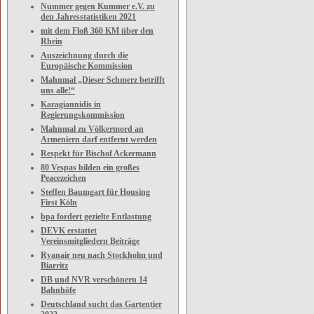
Nummer gegen Kummer e.V. zu
den Jahresstatistiken 2021
mit dem Floß 360 KM über den
Rhein
Auszeichnung durch die
Europäische Kommission
Mahnmal „Dieser Schmerz betrifft
uns alle!“
Karagiannidis in
Regierungskommission
Mahnmal zu Völkermord an
Armeniern darf entfernt werden
Respekt für Bischof Ackermann
80 Vespas bilden ein großes
Peacezeichen
Steffen Baumgart für Housing
First Köln
bpa fordert gezielte Entlastung
DEVK erstattet
Vereinsmitgliedern Beiträge
Ryanair neu nach Stockholm und
Biarritz
DB und NVR verschönern 14
Bahnhöfe
Deutschland sucht das Gartentier