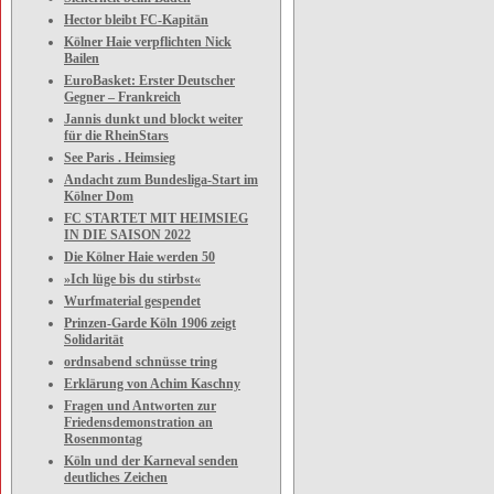
Hector bleibt FC-Kapitän
Kölner Haie verpflichten Nick
Bailen
EuroBasket: Erster Deutscher
Gegner – Frankreich
Jannis dunkt und blockt weiter
für die RheinStars
See Paris . Heimsieg
Andacht zum Bundesliga-Start im
Kölner Dom
FC STARTET MIT HEIMSIEG
IN DIE SAISON 2022
Die Kölner Haie werden 50
»Ich lüge bis du stirbst«
Wurfmaterial gespendet
Prinzen-Garde Köln 1906 zeigt
Solidarität
ordnsabend schnüsse tring
Erklärung von Achim Kaschny
Fragen und Antworten zur
Friedensdemonstration an
Rosenmontag
Köln und der Karneval senden
deutliches Zeichen