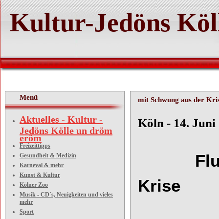
Kultur-Jedöns Köl
Menü
mit Schwung aus der Kri
Aktuelles - Kultur -
Köln - 14. Juni
Jedöns Kölle un dröm
eröm
Freizeittipps
Fl
Gesundheit & Medizin
Karneval & mehr
Kunst & Kultur
Krise
Kölner Zoo
Musik - CD´s, Neuigkeiten und vieles
mehr
Sport