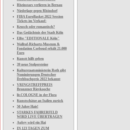
Rheinstars verlieren in Bernau
Niederlage gegen Rhöndorf
FIBA EuroBasket 2022 Session
Tickets im Verkauf:
Keusch oder romantisch?
Das Gedächtnis der Stadt Köln
Elfte "EDITIONALE Köln"
Wallraf-Richartz-Museum &
Fondation Corboud erhält 21.000
Euro
Kunstt hilft geben
39 neue Stolpersteine
Kulturstaatsministerin Roth gibt
Nominierungen Deutscher
Drehbuchpreis 2022 bekannt
VRINGSTREFFPREIS
Bronzener Rievkooche
lit.COLOGNE in der Flora
Kunstschätze an Italien zurück
50 Jahre Haie!
STARKES FAHRERFELD
WIRD LIVE ÜBERTRAGEN
Aubry wird ein Hai
IN 123 TAGEN ZUM