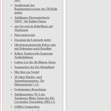
2022
Studierende des
Bauingenieurwesens der TH Köln
geehrt
Jubiläums-Ehrenamtskarte
NRW" für Kölner*innen
easyJet setzt in Köln/Bonn auf
Wachstum
Pänz ungerwääs
Eissaison im Lentpark endet
Oberbürgermeisterin Reker reist
mit Delegation nach Brasilien
Kölner Taxigewerbe beantragt
Tariferhöhung
Leinen Los für die Blauen Jungs
Sommerfest der KG Rheinflotte
Mer fiere em Veedel
30 Jahre Kinder- und
Jugendtanzgruppe „De
Höppemötzjer“ e.V.
Frohsinniges Brauchtum
Jubiläumsfeier 70+2 des
Tanzkorps Blaue Jungs der KG
Lövenicher Neustädter 1903 e.V.
GMKG Sommerfest