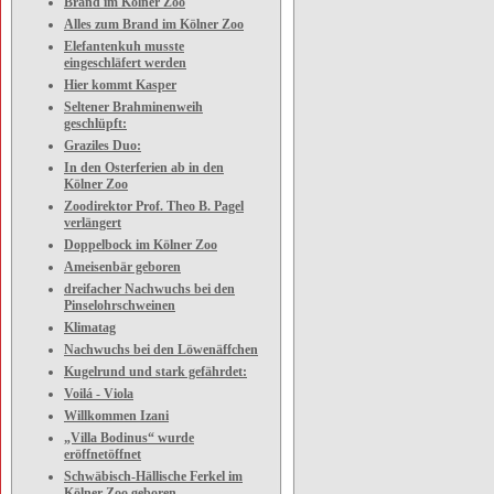
Brand im Kölner Zoo
Alles zum Brand im Kölner Zoo
Elefantenkuh musste
eingeschläfert werden
Hier kommt Kasper
Seltener Brahminenweih
geschlüpft:
Graziles Duo:
In den Osterferien ab in den
Kölner Zoo
Zoodirektor Prof. Theo B. Pagel
verlängert
Doppelbock im Kölner Zoo
Ameisenbär geboren
dreifacher Nachwuchs bei den
Pinselohrschweinen
Klimatag
Nachwuchs bei den Löwenäffchen
Kugelrund und stark gefährdet:
Voilá - Viola
Willkommen Izani
„Villa Bodinus“ wurde
eröffnetöffnet
Schwäbisch-Hällische Ferkel im
Kölner Zoo geboren