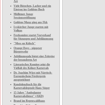
Art
Viele Bützchen, Lacher und ein
Eintrag ins Goldene Buch
Müllemer Junge
Sessionseröffnung
Goldene Muuz ging ans Fkk
Lyskircher Junge starten mit
Vollgas
Festkomitee startet Vorverkauf
für Sitzungen und Jubiläumszug
"Mess op Kölsch"
Orange Days - nippeser
Bürgerwehr
Jubiläumsgala bietet eine Zeitreise
der besonderen Art
Literarisches Komitee zeigt die
Vielfalt des Kölner Karnevals
Dr. Joachim Wüst mit Närrisch-
Europäischem Förderpreis
ausgezeichnet
Kondolenzbuch für die
Karnevalslegende Hans Süper
15 Jahre "Ambulanter
Karnevalsdienst" (AKD)
Brand im Regenwaldhaus