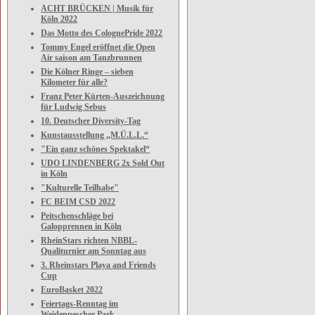
ACHT BRÜCKEN | Musik für
Köln 2022
Das Motto des ColognePride 2022
Tommy Engel eröffnet die Open
Air saison am Tanzbrunnen
Die Kölner Ringe – sieben
Kilometer für alle?
Franz Peter Kürten-Auszeichnung
für Ludwig Sebus
10. Deutscher Diversity-Tag
Kunstausstellung „M.Ü.L.L.“
"Ein ganz schönes Spektakel“
UDO LINDENBERG 2x Sold Out
in Köln
"Kulturelle Teilhabe"
FC BEIM CSD 2022
Peitschenschläge bei
Galopprennen in Köln
RheinStars richten NBBL-
Qualiturnier am Sonntag aus
3. Rheinstars Playa and Friends
Cup
EuroBasket 2022
Feiertags-Renntag im
Weidenpescher Park