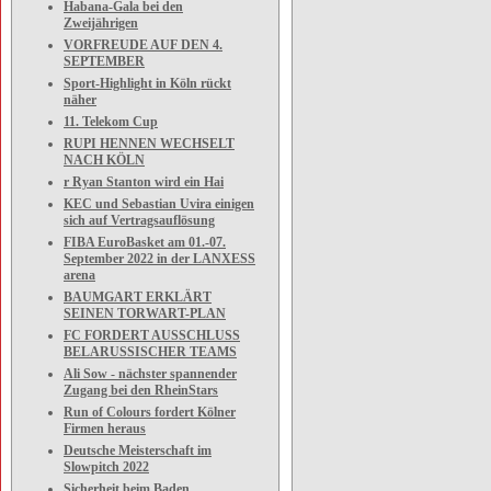
Habana-Gala bei den
Zweijährigen
VORFREUDE AUF DEN 4.
SEPTEMBER
Sport-Highlight in Köln rückt
näher
11. Telekom Cup
RUPI HENNEN WECHSELT
NACH KÖLN
r Ryan Stanton wird ein Hai
KEC und Sebastian Uvira einigen
sich auf Vertragsauflösung
FIBA EuroBasket am 01.-07.
September 2022 in der LANXESS
arena
BAUMGART ERKLÄRT
SEINEN TORWART-PLAN
FC FORDERT AUSSCHLUSS
BELARUSSISCHER TEAMS
Ali Sow - nächster spannender
Zugang bei den RheinStars
Run of Colours fordert Kölner
Firmen heraus
Deutsche Meisterschaft im
Slowpitch 2022
Sicherheit beim Baden