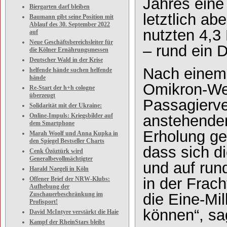
Jahres eine
Biergarten darf bleiben
letztlich a
Baumann gibt seine Position mit
Ablauf des 30. September 2022
nutzten 4,3
auf
Neue Geschäftsbereichsleiter für
– rund ein 
die Kölner Ernährungsmessen
Deutscher Wald in der Krise
Nach einem
helfende hände suchen helfende
hände
Omikron-Wel
Re-Start der h+h cologne
überzeugt
Passagierver
Solidarität mit der Ukraine:
anstehende
Online-Impuls: Kriegsbilder auf
dem Smartphone
Erholung ge
Marah Woolf und Anna Kupka in
den Spiegel Bestseller Charts
dass sich d
Cenk Özöztürk wird
Generalbevollmächtigter
und auf run
Harald Naegeli in Köln
in der Frach
Offener Brief der NRW-Klubs:
Aufhebung der
die Eine-Mi
Zuschauerbeschränkung im
Profisport!
können“, sa
David McIntyre verstärkt die Haie
Kampf der RheinStars bleibt