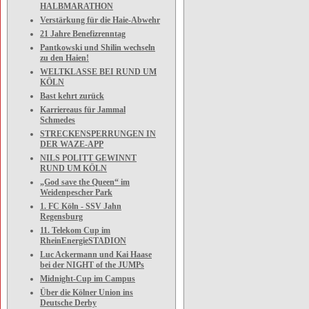
HALBMARATHON
Verstärkung für die Haie-Abwehr
21 Jahre Benefizrenntag
Pantkowski und Shilin wechseln
zu den Haien!
WELTKLASSE BEI RUND UM
KÖLN
Bast kehrt zurück
Karriereaus für Jammal
Schmedes
STRECKENSPERRUNGEN IN
DER WAZE-APP
NILS POLITT GEWINNT
RUND UM KÖLN
„God save the Queen“ im
Weidenpescher Park
1. FC Köln - SSV Jahn
Regensburg
11. Telekom Cup im
RheinEnergieSTADION
Luc Ackermann und Kai Haase
bei der NIGHT of the JUMPs
Midnight-Cup im Campus
Über die Kölner Union ins
Deutsche Derby