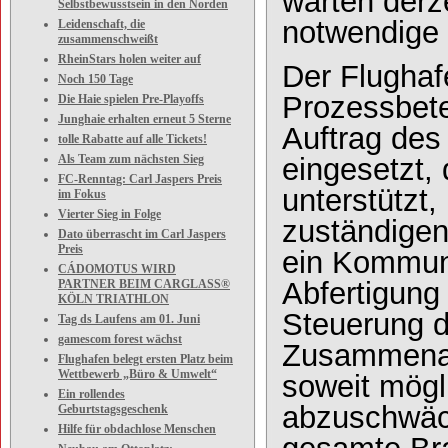
warten derze
Selbstbewusstsein in den Norden
notwendige 
Leidenschaft, die
zusammenschweißt
RheinStars holen weiter auf
Der Flughaf
Noch 150 Tage
Prozessbete
Die Haie spielen Pre-Playoffs
Junghaie erhalten erneut 5 Sterne
Auftrag des 
tolle Rabatte auf alle Tickets!
Als Team zum nächsten Sieg
eingesetzt,
FC-Renntag: Carl Jaspers Preis
unterstützt,
im Fokus
Vierter Sieg in Folge
zuständigen
Dato überrascht im Carl Jaspers
Preis
ein Kommuni
CÁDOMOTUS WIRD
Abfertigung 
PARTNER BEIM CARGLASS®
KÖLN TRIATHLON
Steuerung d
Tag ds Laufens am 01. Juni
gamescom forest wächst
Zusammenarb
Flughafen belegt ersten Platz beim
Wettbewerb „Büro & Umwelt“
soweit mögl
Ein rollendes
abzuschwäch
Geburtstagsgeschenk
Hilfe für obdachlose Menschen