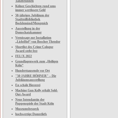
Tanzbrunnen
Kölner Geschichten rund ums
immer wertlosere Geld
50-jähriges Jubiläum der
Stadtteilbibliothek
Bocklemünd/Mengenich
Ausstellung in der
Domschatzkammer
Vernissage zur Installation
„LichtHof“ von Boscher Theodor
Shortlist des Crime Cologne
Award steht fest
FEL!X 2022
Grundlagenwerk zum „Heiligen
Köln“
Hunderttausende vor Ort
"50 JAHRE HÖHNER" – Die
Jubiläumsausstellung
En schäle Biesterei
Machine Gun Kelly erhält Sold-
Out-Award
Neue Intendantin der
Puppenspiele der Stadt Köln
Museumsbesoeck
hochwertige Domreliefs