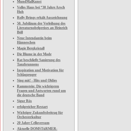
MundMalKunst
Volles Haus bei “30 Jahre Arsch
Huh
Rolly Brings erhält Auszeichnung
50. Jubiläum der Verleihung des
Literaturnobelpreises an Heinrich
Böll
Neue Intendantin beim
Hänneschen
Magie Bergkristall
Die Blume in der Mode
Rat beschließt Sanierung des
Tanzbrunnens
Inspiration und Motivation für
Schlagzeuger
Sing mit! - Hits und Oldies
Rammstein: Die wichtigsten
Fragen und Antworten rund um
die deutsche Band
Sigur Rós
erfolgreicher Restart
Wichtiger Zukunftsbeitrag für
Orchesterkultur
20 Jahre Celloversum
Aktuelle DOMSTüRMER-