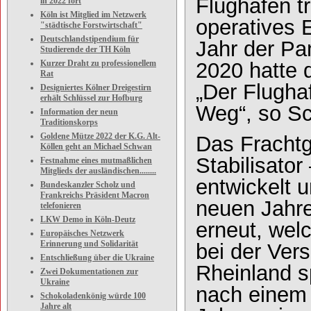
Flughäfen t
in 2022 fort
Köln ist Mitglied im Netzwerk
operatives 
"städtische Forstwirtschaft"
Deutschlandstipendium für
Jahr der Pa
Studierende der TH Köln
2020 hatte 
Kurzer Draht zu professionellem
Rat
„Der Flughaf
Designiertes Kölner Dreigestirn
erhält Schlüssel zur Hofburg
Weg“, so Sc
Information der neun
Traditionskorps
Goldene Mütze 2022 der K.G. Alt-
Das Frachtg
Köllen geht an Michael Schwan
Stabilisator
Festnahme eines mutmaßlichen
Mitglieds der ausländischen........
entwickelt 
Bundeskanzler Scholz und
Frankreichs Präsident Macron
neuen Jahres
telefonieren
LKW Demo in Köln-Deutz
erneut, wel
Europäisches Netzwerk
Erinnerung und Solidarität
bei der Ve
Entschließung über die Ukraine
Rheinland sp
Zwei Dokumentationen zur
Ukraine
nach einem 
Schokoladenkönig würde 100
Jahre alt