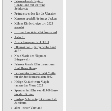
Prinzen-Garde beginnt
GardeDanz mit Ukraine
Solidarität
Fründe spenden für die Ukraine
Konzept speziell für junge Jecken
Kölner Kinderdreigestirn 2023
gesucht
Dr. Joachim Wüst gibt Ämter auf
Jecke 11
Neues Tanzpaar bei OTKH
Pflanzaktion: „Bürgerwehr baut
auf!“
Neue Marie der Nippeser
Bürgerwehr
Prinzen-Garde Köln trauert um
Karl Heinz Hömig
Festkomitee veröffentlicht Motto
für die Jubiläumssession 2022
Hellige Knäächte un Mägde
tanzen das Motto 2023
Spenden in Höhe von 48.000 Euro
für die Ukraine
Ludwig Sebus - topfit ins nächste
Jubiläum
alter - neuer Vorstand