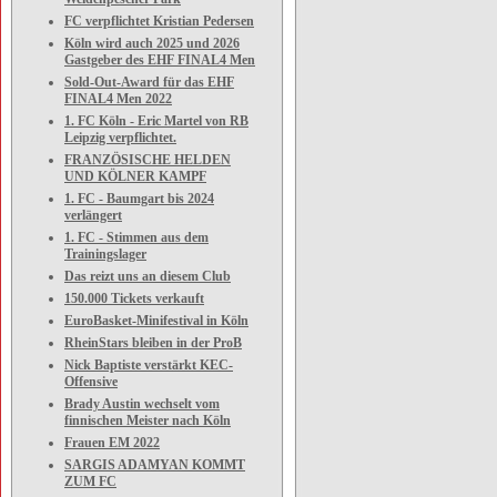
FC verpflichtet Kristian Pedersen
Köln wird auch 2025 und 2026
Gastgeber des EHF FINAL4 Men
Sold-Out-Award für das EHF
FINAL4 Men 2022
1. FC Köln - Eric Martel von RB
Leipzig verpflichtet.
FRANZÖSISCHE HELDEN
UND KÖLNER KAMPF
1. FC - Baumgart bis 2024
verlängert
1. FC - Stimmen aus dem
Trainingslager
Das reizt uns an diesem Club
150.000 Tickets verkauft
EuroBasket-Minifestival in Köln
RheinStars bleiben in der ProB
Nick Baptiste verstärkt KEC-
Offensive
Brady Austin wechselt vom
finnischen Meister nach Köln
Frauen EM 2022
SARGIS ADAMYAN KOMMT
ZUM FC