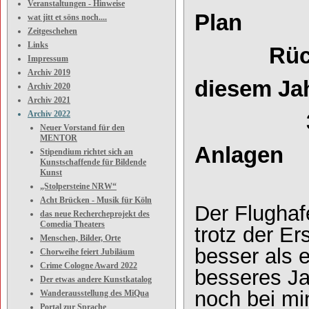
Veranstaltungen - Hinweise
Plan
wat jitt et söns noch....
Zeitgeschehen
Links
Rückkehr
Impressum
Archiv 2019
diesem Ja
Archiv 2020
Archiv 2021
Archiv 2022
3 Millio
Neuer Vorstand für den
MENTOR
Anlagen
Stipendium richtet sich an
Kunstschaffende für Bildende
Kunst
„Stolpersteine NRW“
Acht Brücken - Musik für Köln
Der Flughaf
das neue Rechercheprojekt des
Comedia Theaters
trotz der E
Menschen, Bilder, Orte
besser als 
Chorweihe feiert Jubiläum
Crime Cologne Award 2022
besseres Jah
Der etwas andere Kunstkatalog
noch bei mi
Wanderausstellung des MiQua
Portal zur Sprache