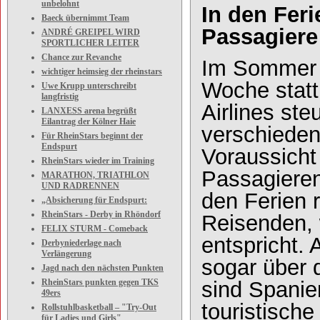
unbelohnt
In den Feri
Baeck übernimmt Team
Passagiere
ANDRÉ GREIPEL WIRD
SPORTLICHER LEITER
Chance zur Revanche
Im Sommer f
wichtiger heimsieg der rheinstars
Woche statt
Uwe Krupp unterschreibt
langfristig
Airlines ste
LANXESS arena begrüßt
Eilantrag der Kölner Haie
verschieden
Für RheinStars beginnt der
Endspurt
Voraussicht
RheinStars wieder im Training
Passagieren
MARATHON, TRIATHLON
UND RADRENNEN
den Ferien 
„Absicherung für Endspurt:
RheinStars - Derby in Rhöndorf
Reisenden, 
FELIX STURM - Comeback
entspricht.
Derbyniederlage nach
Verlängerung
sogar über 
Jagd nach den nächsten Punkten
RheinStars punkten gegen TKS
sind Spanie
49ers
touristische
Rollstuhlbasketball – "Try-Out
für Ladies und Girls"