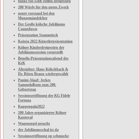
funke rut-wieß stellen dreigestirn
200 Würfe für den guten Zweck
neuer vorstand bei den
Muuzemändelcher
Der Große kölsche Jubiläums
Countdown
Präsentation Stammtisch
Kajuja 2022 Künstlerpräsentation
Kölner Kinderdreigestirn der
Jubiläumssession vorgestellt
Benefiz-Präsentationsabend des
KrK
Altstädter: Hans Kölschbach &
Dr. Björn Braun wiedergewählt
Panini-Alaaf: Jeckes
Sammelalbum zum 200.
Geburtstag
Sessionseröffnung der KG Fidele
Fortuna
Kappengala2022
200 Jahre organisierter Kölner
Karneval
Wagenengel gesucht
der Jubiläumsschal ist da
Sessionseröffnung op schmucke