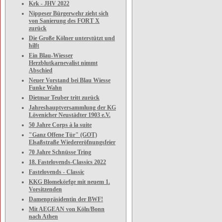
Krk - JHV 2022
Nippeser Bürgerwehr zieht sich
von Sanierung des FORT X
zurück
Die Große Kölner unterstützt und
hilft
Ein Blau-Wiesser
Herzblutkarnevalist nimmt
Abschied
Neuer Vorstand bei Blau Wiesse
Funke Wahn
Dietmar Teuber tritt zurück
Jahreshauptversammlung der KG
Lövenicher Neustädter 1903 e.V.
50 Jahre Corps à la suite
"Ganz Offene Tür" (GOT)
Elsaßstraße Wiedereröfnungsfeier
70 Jahre Schnüsse Tring
18. Fastelovends-Classics 2022
Fastelovends - Classic
KKG Blomekörfge mit neuem 1.
Vorsitzenden
Damenpräsidentin der BWF!
Mit AEGEAN von Köln/Bonn
nach Athen