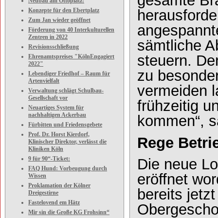
gesamte Bra
Neubau am Ottoplatz:
Konzepte für den Ebertplatz
herausforde
Zum Jan wieder geöffnet
angespannte
Förderung von 40 Interkulturellen
Zentren in 2022
sämtliche A
Revisionsschließung
steuern. De
Ehrenamtspreises "KölnEngagiert
2022"
zu besonder
Lebendiger Friedhof – Raum für
Artenvielfalt
vermeiden l
Verwaltung schlägt Schulbau-
Gesellschaft vor
frühzeitig u
Neuartiges System für
nachhaltigen Ackerbau
kommen“, sa
Fürbitten und Friedensgebete
Prof. Dr. Horst Kierdorf,
Rege Betri
Klinischer Direktor, verlässt die
Kliniken Köln
9 für 90“-Ticket:
Die neue L
FAQ Hund: Vorbeugung durch
eröffnet wor
Wissen
Proklamation der Kölner
bereits jetz
Dreigestirne
Fastelovend em Hätz
Obergeschos
Mir sin die Große KG Frohsinn“