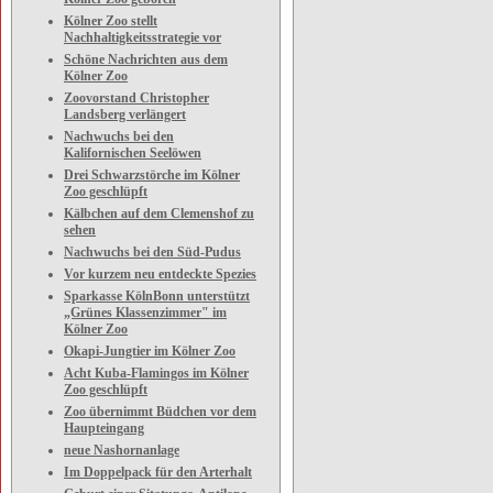
Kölner Zoo stellt
Nachhaltigkeitsstrategie vor
Schöne Nachrichten aus dem
Kölner Zoo
Zoovorstand Christopher
Landsberg verlängert
Nachwuchs bei den
Kalifornischen Seelöwen
Drei Schwarzstörche im Kölner
Zoo geschlüpft
Kälbchen auf dem Clemenshof zu
sehen
Nachwuchs bei den Süd-Pudus
Vor kurzem neu entdeckte Spezies
Sparkasse KölnBonn unterstützt
„Grünes Klassenzimmer" im
Kölner Zoo
Okapi-Jungtier im Kölner Zoo
Acht Kuba-Flamingos im Kölner
Zoo geschlüpft
Zoo übernimmt Büdchen vor dem
Haupteingang
neue Nashornanlage
Im Doppelpack für den Arterhalt