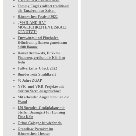
PANTA RHEI – Alles fließt
Tommy Engel eröffnet traditionel
die Tanzbrunnen Saison
Hänneschen Festival 2022
„MAILAND HAT
MÖGLICHKEITEN EISKALT
GENUTZT“
Eurowings und Flughafen
Köln/Bonn pflanzen gemeinsam
6.000 Bäume
Daniel Brozowski, Direktor
Finanzen, verlässt die Kliniken
Köln
Fußverkehrs-Check 2022
Bundesweite Strahlkraft
40 Jahre ZGAP
NVR- und VRR-Projekte mit
drittem Stern ausgezeichnet
Mit sehenden Augen blind an die
Wand
150 Spenden-Großplakate mit
Steffen Baumgart für Housing
First Köln
Crime Cologne ist wieder da
Grandiose Premiere im
Hänneschen Theater