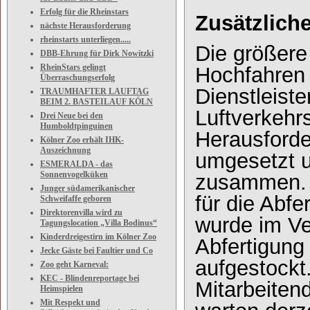
Erfolg für die Rheinstars
Zusätzlich
nächste Herausforderung
rheinstarts unterliegen.....
Die größere
DBB-Ehrung für Dirk Nowitzki
RheinStars gelingt
Hochfahren 
Überraschungserfolg
Dienstleiste
TRAUMHAFTER LAUFTAG
BEIM 2. BASTEILAUF KÖLN
Luftverkehr
Drei Neue bei den
Humboldtpinguinen
Herausforde
Kölner Zoo erhält IHK-
Auszeichnung
umgesetzt un
ESMERALDA - das
Sonnenvogelküken
zusammen. 
Junger südamerikanischer
für die Abfe
Schweifaffe geboren
Direktorenvilla wird zu
wurde im V
Tagungslocation „Villa Bodinus“
Kinderdreigestirn im Kölner Zoo
Abfertigung
Jecke Gäste bei Faultier und Co
aufgestockt
Zoo geht Karneval:
KEC - Blindenreportage bei
Mitarbeiten
Heimspielen
Mit Respekt und