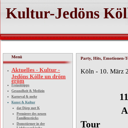
Kultur-Jedöns Köl
Menü
Party, Hits, Emotionen-
Aktuelles - Kultur -
Köln - 10. März 
Jedöns Kölle un dröm
eröm
Freizeittipps
Gesundheit & Medizin
11000 beg
Karneval & mehr
Kunst & Kultur
Andrea B
dat Dörp met K
Premieere des neuen
Familienstücks
Tour
Domstürmer in der