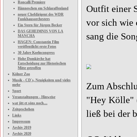
Roncalli Premiere
Outfit einer
Hänneschen em Schlaraffenland
neuer Chefdirigent des WDR
Funkhausorchesters
vor sich wie
Ein Stern für Jürgen Becker
DAS GEHEIMNIS VON LA
sang die Son
MANCHA
HAGEN: Constantin Film
veröffentlicht erste Fotos
30 Jahre Koelncongress
Hohe Domkirche hat
Entscheidung zur Historischen
Mitte getroffen
Kölner Zoo
Musik - CD´s, Neuigkeiten und vieles
Zum Abschluß
mehr
Sport
Veranstaltungen - Hinweise
"Hey Kölle"
wat jitt et söns noch....
Zeitgeschehen
ließ bei der 
Links
Impressum
Archiv 2019
Archiv 2020