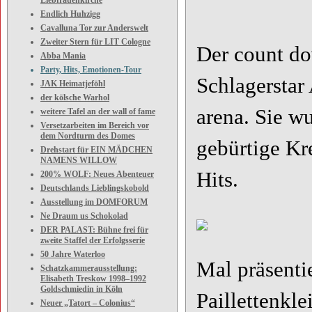
Liebfrauenkirche
Endlich Huhzigg
Cavalluna Tor zur Anderswelt
Zweiter Stern für LIT Cologne
Der count d
Abba Mania
Party, Hits, Emotionen-Tour
Schlagerstar
JAK Heimatjeföhl
der kölsche Warhol
arena. Sie w
weitere Tafel an der wall of fame
Versetzarbeiten im Bereich vor
dem Nordturm des Domes
gebürtige Kre
Drehstart für EIN MÄDCHEN
NAMENS WILLOW
Hits.
200% WOLF: Neues Abenteuer
Deutschlands Lieblingskobold
Ausstellung im DOMFORUM
Ne Draum us Schokolad
DER PALAST: Bühne frei für
zweite Staffel der Erfolgsserie
50 Jahre Waterloo
Mal präsentie
Schatzkammerausstellung:
Elisabeth Treskow 1998–1992
Goldschmiedin in Köln
Paillettenkle
Neuer „Tatort – Colonius“