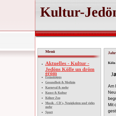
Kultur-Jedön
Menü
Jahr
Aktuelles - Kultur -
Köln
Jedöns Kölle un dröm
eröm
J
Freizeittipps
Gesundheit & Medizin
Am
Karneval & mehr
Neus
Kunst & Kultur
Kölner Zoo
beg
Musik - CD´s, Neuigkeiten und vieles
Mit 
mehr
gest
Sport