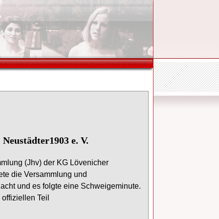
Neustädter1903 e. V.
mmlung
(Jhv
)
der
KG
Lövenicher
ete
die
Versammlung
und
dacht
und es folgte eine Schweigeminute.
ffiziellen Teil