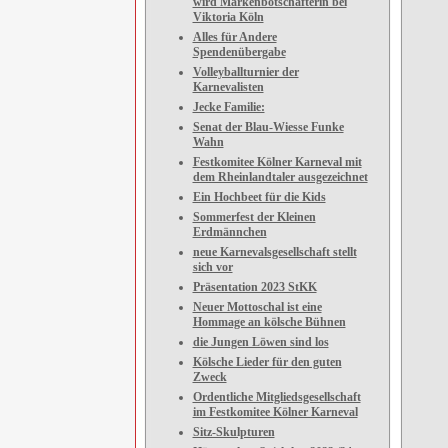
wird Markenbotschafterin bei
Viktoria Köln
Alles für Andere
Spendenübergabe
Volleyballturnier der
Karnevalisten
Jecke Familie:
Senat der Blau-Wiesse Funke
Wahn
Festkomitee Kölner Karneval mit
dem Rheinlandtaler ausgezeichnet
Ein Hochbeet für die Kids
Sommerfest der Kleinen
Erdmännchen
neue Karnevalsgesellschaft stellt
sich vor
Präsentation 2023 StKK
Neuer Mottoschal ist eine
Hommage an kölsche Bühnen
die Jungen Löwen sind los
Kölsche Lieder für den guten
Zweck
Ordentliche Mitgliedsgesellschaft
im Festkomitee Kölner Karneval
Sitz-Skulpturen