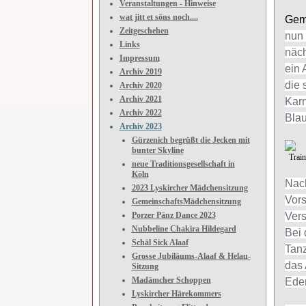
Veranstaltungen - Hinweise
wat jitt et söns noch....
Gem
Zeitgeschehen
nun
Links
näch
Impressum
ein 
Archiv 2019
die
Archiv 2020
Archiv 2021
Karn
Archiv 2022
Blau
Archiv 2023
Gürzenich begrüßt die Jecken mit
bunter Skyline
Traine
neue Traditionsgesellschaft in
Köln
Nac
2023 Lyskircher Mädchensitzung
Vors
GemeinschaftsMädchensitzung
Porzer Pänz Dance 2023
Ver
Nubbeline Chakira Hildegard
Bei 
Schäl Sick Alaaf
Tanz
Grosse Jubiläums-Alaaf & Helau-
das 
Sitzung
Madämcher Schoppen
Eder
Lyskircher Härekommers