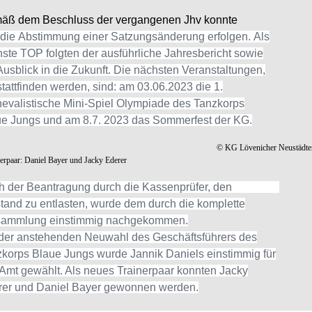
äß dem Beschluss der vergangenen Jhv konnte
die
Abstimmung
einer
Satzungsänderung
erfolgen.
Als
ste TOP folgten der ausführliche Jahresbericht sowie
Ausblick in die Zukunft. Die nächs
ten Veranstaltungen,
stattfinden
werden,
sind:
am
03.06.2023
die
1.
evalistische
Mini
-
Spiel
Olympiade
des
Tanzkorps
e Jungs und am 8.7. 2023 das Sommerfest der KG.
© KG Lövenicher Neustädte
rpaar: Daniel Bayer und Jacky Ederer
h
der
Beantragung
durch
die
Kassenprüfer,
den
tand zu entlasten, wurde
dem durch die komplette
sammlung einstimmig nachgekommen.
der anstehenden Neuwahl des Geschäftsführers des
korps Blaue Jungs wurde Jannik Daniels einstimmig für
Amt gewählt. Als neues Trainerpaar konnten Jacky
er und Daniel Bayer gewon
nen werden.