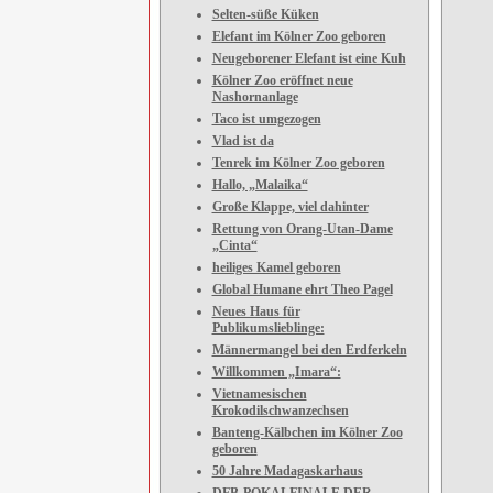
Selten-süße Küken
Elefant im Kölner Zoo geboren
Neugeborener Elefant ist eine Kuh
Kölner Zoo eröffnet neue
Nashornanlage
Taco ist umgezogen
Vlad ist da
Tenrek im Kölner Zoo geboren
Hallo, „Malaika“
Große Klappe, viel dahinter
Rettung von Orang-Utan-Dame
„Cinta“
heiliges Kamel geboren
Global Humane ehrt Theo Pagel
Neues Haus für
Publikumslieblinge:
Männermangel bei den Erdferkeln
Willkommen „Imara“:
Vietnamesischen
Krokodilschwanzechsen
Banteng-Kälbchen im Kölner Zoo
geboren
50 Jahre Madagaskarhaus