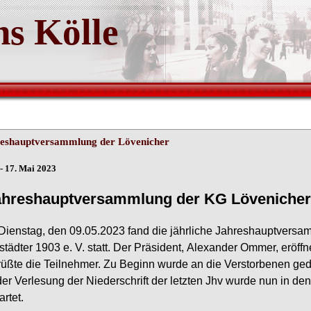
s Kölle
eshauptversammlung der Lövenicher
 - 17. Mai 2023
ahreshauptversammlung der KG Lövenicher
Dienstag,
den
09.05.2023
fand
die
jährliche
Jahreshauptversa
tädter
1903
e.
V.
statt.
Der
Präsident,
Alexander
Ommer,
eröffn
rüßte
die
Teilnehmer. Zu Beginn wurde an die Verstorbenen ge
der Verlesung der
Niederschrift der l
etzten Jhv wurde nun in den o
artet.