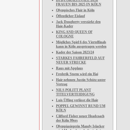
DFB-POKALFINALE DER
FRAUEN BIS 2025 IN KÖLN
Olympisches Flair in Köln
Öffentlicher Eislauf
Jack Dougherty verstärkt den
Haie-Kader
KING AND QUEEN OF
COLOGNE
Mögliches Spiel 6 des Viertelfinals
kann in Köln ausgetragen werden
Kader der Saison 2023/24
STARKES FAHRERFELD AUF
NEUER STRECKE
Raus mit Applaus
Frederik Storm wird ein Hai
Haie nehmen Justin Schütz unter
Vertrag
NILS POLITT PLANT
TITELVERTEIDIGUNG
Luis Üffing verlässt die Haie
POPPEL GEWINNT RUND UM
KÖLN
Clifford Fisher neuer Headcoach
der Köln 99ers
Olympiasiegerin Mandy Islacker