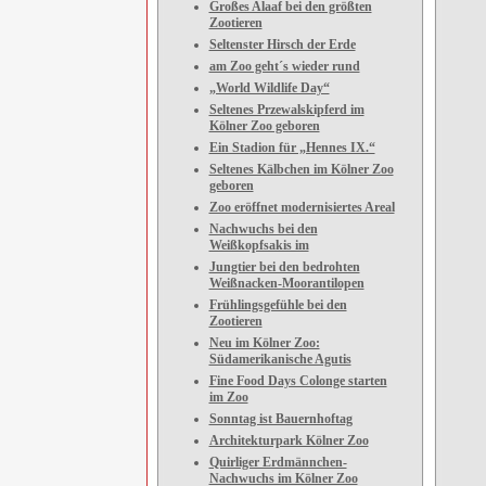
Großes Alaaf bei den größten
Zootieren
Seltenster Hirsch der Erde
am Zoo geht´s wieder rund
„World Wildlife Day“
Seltenes Przewalskipferd im
Kölner Zoo geboren
Ein Stadion für „Hennes IX.“
Seltenes Kälbchen im Kölner Zoo
geboren
Zoo eröffnet modernisiertes Areal
Nachwuchs bei den
Weißkopfsakis im
Jungtier bei den bedrohten
Weißnacken-Moorantilopen
Frühlingsgefühle bei den
Zootieren
Neu im Kölner Zoo:
Südamerikanische Agutis
Fine Food Days Colonge starten
im Zoo
Sonntag ist Bauernhoftag
Architekturpark Kölner Zoo
Quirliger Erdmännchen-
Nachwuchs im Kölner Zoo