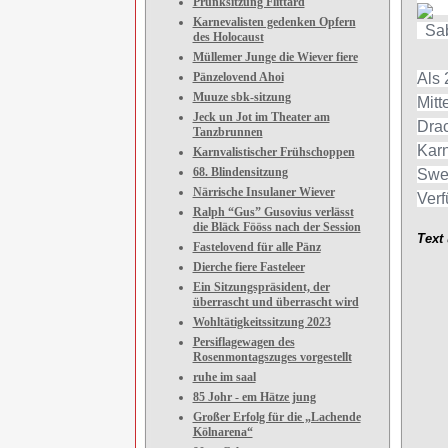
Prunksitzung Flittard
Karnevalisten gedenken Opfern
Sabr
des Holocaust
Müllemer Junge die Wiever fiere
Pänzelovend Ahoi
Als 
Muuze sbk-sitzung
Mitt
Jeck un Jot im Theater am
Drac
Tanzbrunnen
Karn
Karnvalistischer Frühschoppen
68. Blindensitzung
Swe
Närrische Insulaner Wiever
Verf
Ralph “Gus” Gusovius verlässt
die Bläck Fööss nach der Session
Text 
Fastelovend für alle Pänz
Dierche fiere Fasteleer
Ein Sitzungspräsident, der
überrascht und überrascht wird
Wohltätigkeitssitzung 2023
Persiflagewagen des
Rosenmontagszuges vorgestellt
ruhe im saal
85 Johr - em Hätze jung
Großer Erfolg für die „Lachende
Kölnarena“