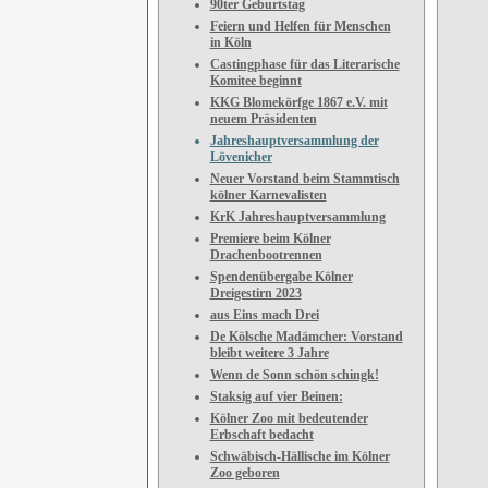
90ter Geburtstag
Feiern und Helfen für Menschen
in Köln
Castingphase für das Literarische
Komitee beginnt
KKG Blomekörfge 1867 e.V. mit
neuem Präsidenten
Jahreshauptversammlung der
Lövenicher
Neuer Vorstand beim Stammtisch
kölner Karnevalisten
KrK Jahreshauptversammlung
Premiere beim Kölner
Drachenbootrennen
Spendenübergabe Kölner
Dreigestirn 2023
aus Eins mach Drei
De Kölsche Madämcher: Vorstand
bleibt weitere 3 Jahre
Wenn de Sonn schön schingk!
Staksig auf vier Beinen:
Kölner Zoo mit bedeutender
Erbschaft bedacht
Schwäbisch-Hällische im Kölner
Zoo geboren