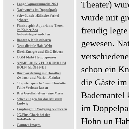
Theater) wur
Lange Aquaruimnacht 2021
Nachwuchs im Doppelpack
wurde mit g
Schwäbisch-Hällische Ferkel
geboren
Pianist spielt Aquariums-Tieren
freudig legte
im Kölner Zoo
Geburtstagsständchen
Banteng- Kalb geboren
gewesen. Nat
Neue digitale Haie-Welt:
RheinEnergie und KEC fiebern
verschiedene
CGM bleibt Hauptsponsor
ANMELDUNG FÜR RUND UM
schon ein Kn
KÖLN GEÖFFNET
Buchvorstellung mit Dorothea
Zwirner und Marion Mainka
die Gäste im
"Tapetensprüche" von Charlotte
Pohle Vorlesen lassen
Bademantel 
Drei Gesellschaften - eine Messe
Schenkungen für das Museum
Ludwig
im Doppelpac
Empfang für Wolfgang Niedecken
2G-Plus Check bei den
Hohn un Hah
KölnBädern
Counter Images