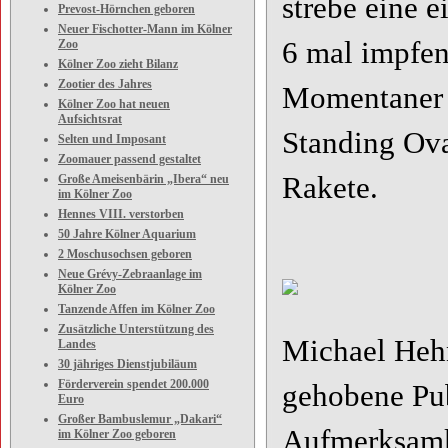
strebe eine 
Prevost-Hörnchen geboren
Neuer Fischotter-Mann im Kölner
6 mal impfen
Zoo
Kölner Zoo zieht Bilanz
Zootier des Jahres
Momentaner S
Kölner Zoo hat neuen
Aufsichtsrat
Standing Ovat
Selten und Imposant
Zoomauer passend gestaltet
Rakete.
Große Ameisenbärin „Ibera“ neu
im Kölner Zoo
Hennes VIII. verstorben
50 Jahre Kölner Aquarium
2 Moschusochsen geboren
Neue Grévy-Zebraanlage im
Kölner Zoo
Tanzende Affen im Kölner Zoo
Zusätzliche Unterstützung des
Michael Hehn
Landes
30 jähriges Dienstjubiläum
Förderverein spendet 200.000
gehobene Pub
Euro
Großer Bambuslemur „Dakari“
Aufmerksamke
im Kölner Zoo geboren