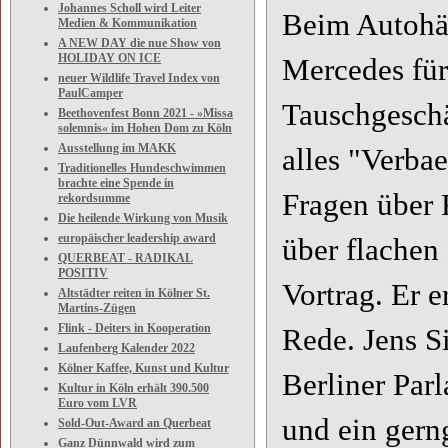
Johannes Scholl wird Leiter
Beim Autohä
Medien & Kommunikation
A NEW DAY die nue Show von
HOLIDAY ON ICE
Mercedes für
neuer Wildlife Travel Index von
PaulCamper
Tauschgeschä
Beethovenfest Bonn 2021 - »Missa
solemnis« im Hohen Dom zu Köln
Ausstellung im MAKK
alles "Verba
Traditionelles Hundeschwimmen
brachte eine Spende in
Fragen über 
rekordsumme
Die heilende Wirkung von Musik
europäischer leadership award
über flachen
QUERBEAT - RADIKAL
POSITIV
Vortrag. Er e
Altstädter reiten in Kölner St.
Martins-Zügen
Flink - Deiters in Kooperation
Rede. Jens S
Laufenberg Kalender 2022
Kölner Kaffee, Kunst und Kultur
Berliner Parl
Kultur in Köln erhält 390.500
Euro vom LVR
und ein gern
Sold-Out-Award an Querbeat
Ganz Dünnwald wird zum