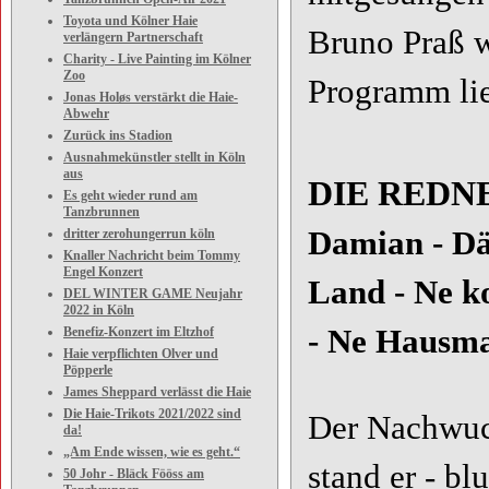
Toyota und Kölner Haie
Bruno Praß w
verlängern Partnerschaft
Charity - Live Painting im Kölner
Zoo
Programm lie
Jonas Holøs verstärkt die Haie-
Abwehr
Zurück ins Stadion
Ausnahmekünstler stellt in Köln
aus
DIE REDN
Es geht wieder rund am
Tanzbrunnen
Damian - Dä
dritter zerohungerrun köln
Knaller Nachricht beim Tommy
Engel Konzert
Land - Ne ko
DEL WINTER GAME Neujahr
2022 in Köln
- Ne Hausm
Benefiz-Konzert im Eltzhof
Haie verpflichten Olver und
Pöpperle
James Sheppard verlässt die Haie
Die Haie-Trikots 2021/2022 sind
Der Nachwuch
da!
„Am Ende wissen, wie es geht.“
stand er - bl
50 Johr - Bläck Fööss am