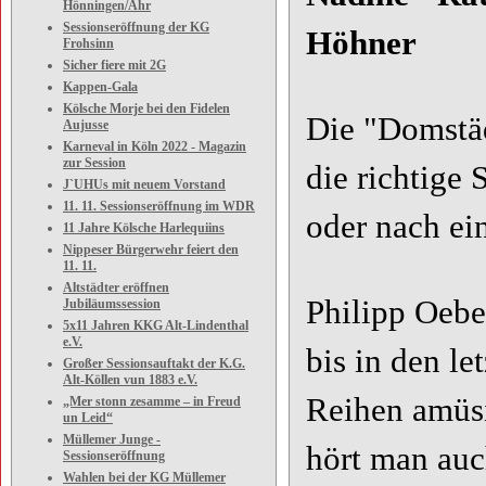
Hönningen/Ahr
Sessionseröffnung der KG
Höhner
Frohsinn
Sicher fiere mit 2G
Kappen-Gala
Kölsche Morje bei den Fidelen
Die "Domstäd
Aujusse
Karneval in Köln 2022 - Magazin
zur Session
die richtige
J`UHUs mit neuem Vorstand
11. 11. Sessionseröffnung im WDR
oder nach ei
11 Jahre Kölsche Harlequiins
Nippeser Bürgerwehr feiert den
11. 11.
Altstädter eröffnen
Philipp Oebe
Jubiläumssession
5x11 Jahren KKG Alt-Lindenthal
e.V.
bis in den l
Großer Sessionsauftakt der K.G.
Alt-Köllen vun 1883 e.V.
Reihen amüsi
„Mer stonn zesamme – in Freud
un Leid“
Müllemer Junge -
hört man auch
Sessionseröffnung
Wahlen bei der KG Müllemer