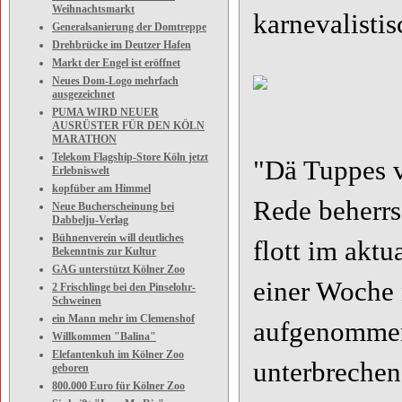
Weihnachtsmarkt
karnevalisti
Generalsanierung der Domtreppe
Drehbrücke im Deutzer Hafen
Markt der Engel ist eröffnet
Neues Dom-Logo mehrfach
ausgezeichnet
PUMA WIRD NEUER
AUSRÜSTER FÜR DEN KÖLN
MARATHON
Telekom Flagship-Store Köln jetzt
"Dä Tuppes v
Erlebniswelt
kopfüber am Himmel
Rede beherrs
Neue Bucherscheinung bei
Dabbelju-Verlag
Bühnenverein will deutliches
flott im aktu
Bekenntnis zur Kultur
GAG unterstützt Kölner Zoo
einer Woche 
2 Frischlinge bei den Pinselohr-
Schweinen
ein Mann mehr im Clemenshof
aufgenommen
Willkommen "Balina"
Elefantenkuh im Kölner Zoo
unterbrechen
geboren
800.000 Euro für Kölner Zoo