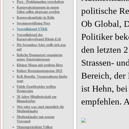
Porz - Proklamation verschoben
Karnevalssitzungen in engen
politische Re
Sälen sollen abgesagt werden
Karnevalsauftakt in Köln
Ob Global, D
Sessionseröffning Porz
Vorstellabend STKK
Politiker be
Vorstellabend des
Karnevalsverband Rhein-Erft
Die Stromlose Ader stellt sich neu
den letzten 2
auf
Kölsche Domputzer engagieren
neues Tanztrainerpaar
Strassen- un
Kleiner Mann mit großem Herz
Kölner Rosenmontagszug 2021
Bereich, der
KrK Benefiz- Veranstaltung findet
statt
ist Hehn, be
Fidele Zunftbrüder treffen
Dreigestirn
50 Jahre Mitgliedschaft em
empfehlen. A
Blomekörfge
Wer oder was sind eigentlich die
Medienklaafer
Medienklaafer mit neuem
Vorstand
Sitzungpräsident Volker