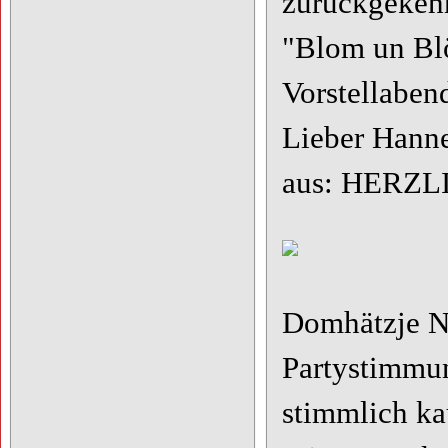
zurückgekehr
"Blom un Blö
Vorstellaben
Lieber Hanne
aus: HERZ
Domhätzje Na
Partystimmun
stimmlich ka