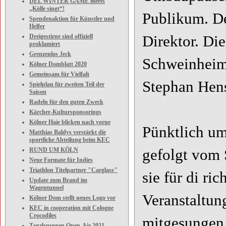
DEL WINTER GAME meets
„Kölle singt“!
Publikum. De
Spendenaktion für Künstler und
Helfer
Dreigestirne sind offiziell
Direktor. Di
proklamiert
Grenzenlos Jeck
Schweinheim 
Kölner Domblatt 2020
Gemeinsam für Vielfalt
Stephan Hens
Spielplan für zweiten Teil der
Saison
Radeln für den guten Zweck
Kärcher-Kultursponsorings
Kölner Haie blicken nach vorne
Pünktlich um
Matthias Baldys verstärkt die
sportliche Abteilung beim KEC
RUND UM KÖLN
gefolgt vom 
Neue Formate für Indies
Triathlon Titelpartner "Carglass"
sie für di r
Update zum Brand im
Wagentunnel
Veranstaltun
Kölner Dom stellt neues Logo vor
KEC in cooperation mit Cologne
Crocodiles
mitgesungen
Tanzbrunnen Open-Air 2021