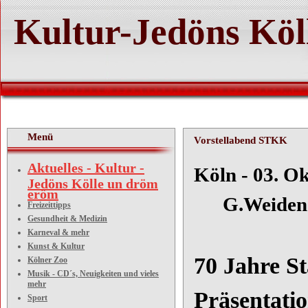
Kultur-Jedöns Köl
Menü
Vorstellabend STKK
Aktuelles - Kultur -
Köln
Jedöns Kölle un dröm
eröm
G.Weiden
Freizeittipps
Gesundheit & Medizin
Karneval & mehr
Kunst & Kultur
70 Jahre S
Kölner Zoo
Musik - CD´s, Neuigkeiten und vieles
mehr
Präsentatio
Sport