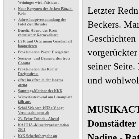
Weininger wird Präsident
Letzter Red
Neue Regenten der Jecken Pänz in
Köln
Jahreshauptversammlung der
Beckers. Man
Fidel Zunftbrüder
Benefiz-Abend des Kreis
rheinischer Karnevalisten
Geschichten
LVR und Ostermann Gesellschaft
kooperieren
vorgerückter
Proklamation Porzer Dreigestirn
Sessions- und Damenorden trotz
Corona
seiner Seite.
Proklamation des Kölner
Dreigestirns:
und wohlwoll
elfter im elften in der lanxess
arena
Sonntags-Matinee des KKK
Wieverfastelovend am Lenauplatz
fällt aus
MUSIKACT
Schäl Sick vun 1952 e.V sagt
Veranstaltungen ab
23. Echte Fründe - Abend
Domstädter 
KAJUJA -Künstlerpräsentation
2021
Nadine - Ra
KrK Scheckübergabe an