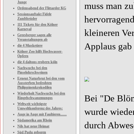
Junge
muss man zuh
Ordensabend der Flittarder KG
Sessionsauftakt Fidele
hervorragend
Zunftbrüder
111 Tickets für den Kölner
Karneval
kleineren Ver
Greesberger sagen alle
Veranstaltungen ab
Applaus gab 
die 4 Musketiere
Kölner Zoo hilft Hochwasser-
Opfern
die 4 daltons erobern köln
Nachwuchs bei den
Pinselohrschweinen
Erneut Naturbrut bei den vom
Aussterben bedrohten
Philippinenkrokodilen
Wiederholt Nachwuchs bei den
Bei "De Blöm
Ringelschwanzmungos
Weltweit wichtigste
Umweltkonferenz des Jahres:
wurde wiede
Auge in Auge mit Faultieren.......
Südamerika am Rhein
durch Abwese
Nils hat neue Heimat
Süd Pudu geboren