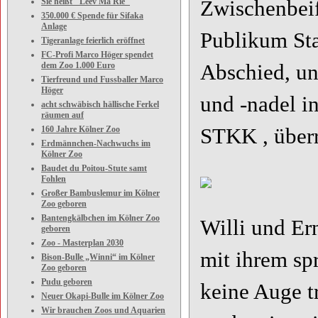
Sie heißt "Leev Ma Rie"
Zwischenbeif
350.000 € Spende für Sifaka
Anlage
Publikum St
Tigeranlage feierlich eröffnet
FC-Profi Marco Höger spendet
dem Zoo 1.000 Euro
Abschied, u
Tierfreund und Fussballer Marco
Höger
und -nadel i
acht schwäbisch hällische Ferkel
räumen auf
160 Jahre Kölner Zoo
STKK , überr
Erdmännchen-Nachwuchs im
Kölner Zoo
Baudet du Poitou-Stute samt
Fohlen
Großer Bambuslemur im Kölner
Zoo geboren
Bantengkälbchen im Kölner Zoo
Willi und Er
geboren
Zoo - Masterplan 2030
mit ihrem sp
Bison-Bulle „Winni“ im Kölner
Zoo geboren
Pudu geboren
keine Auge tr
Neuer Okapi-Bulle im Kölner Zoo
Wir brauchen Zoos und Aquarien