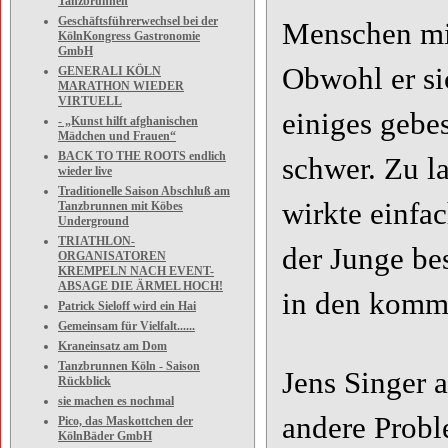
Tanzbrunnen
Geschäftsführerwechsel bei der
Menschen mit
KölnKongress Gastronomie
GmbH
Obwohl er si
GENERALI KÖLN
MARATHON WIEDER
VIRTUELL
einiges gebes
- „Kunst hilft afghanischen
Mädchen und Frauen“
BACK TO THE ROOTS endlich
schwer. Zu l
wieder live
Traditionelle Saison Abschluß am
wirkte einfac
Tanzbrunnen mit Köbes
Underground
TRIATHLON-
der Junge bes
ORGANISATOREN
KREMPELN NACH EVENT-
ABSAGE DIE ÄRMEL HOCH!
in den komme
Patrick Sieloff wird ein Hai
Gemeinsam für Vielfalt......
Kraneinsatz am Dom
Tanzbrunnen Köln - Saison
Jens Singer 
Rückblick
sie machen es nochmal
andere Probl
Pico, das Maskottchen der
KölnBäder GmbH