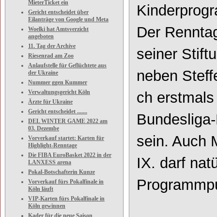
MieterTicket ein
Kinderprog
Gericht entscheidet über
Eilanträge von Google und Meta
Der Renntag
Woelki hat Amtsverzicht
angeboten
11. Tag der Archive
seiner Stif
Riesenrad am Zoo
Anlaufstelle für Geflüchtete aus
neben
Steff
der Ukraine
Nummer ggen Kummer
Verwaltungsgericht Köln
ch
erstmals
Ärzte für Ukraine
Gericht entscheidet .......
Bundesliga
-
DEL WINTER GAME 2022 am
03. Dezembe
sein. Auch
Vorverkauf startet: Karten für
Highlight-Renntage
Die FIBA EuroBasket 2022 in der
IX. darf natü
LANXESS arena
Pokal-Botschafterin Kunze
Programmpu
Vorverkauf fürs Pokalfinale in
Köln läuft
VIP-Karten fürs Pokalfinale in
Köln gewinnen
Kader für die neue Saison