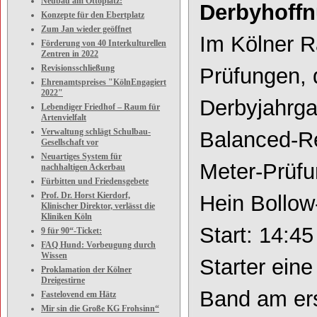
Neubau am Ottoplatz:
Derbyhoffn
Konzepte für den Ebertplatz
Zum Jan wieder geöffnet
Im Kölner 
Förderung von 40 Interkulturellen
Zentren in 2022
Revisionsschließung
Prüfungen, 
Ehrenamtspreises "KölnEngagiert
2022"
Derbyjahrg
Lebendiger Friedhof – Raum für
Artenvielfalt
Verwaltung schlägt Schulbau-
Balanced
-
R
Gesellschaft vor
Neuartiges System für
Meter
-
Prüfu
nachhaltigen Ackerbau
Fürbitten und Friedensgebete
Prof. Dr. Horst Kierdorf,
Hein Bollow
Klinischer Direktor, verlässt die
Kliniken Köln
Start: 14:4
9 für 90“-Ticket:
FAQ Hund: Vorbeugung durch
Wissen
Starter ein
Proklamation der Kölner
Dreigestirne
Band am ers
Fastelovend em Hätz
Mir sin die Große KG Frohsinn“