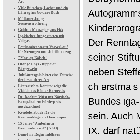
Art
Viele Bützchen, Lacher und ein
Autogramms
Eintrag ins Goldene Buch
Müllemer Junge
Sessionseröffnung
Kinderprog
Goldene Muuz ging ans Fkk
Lyskircher Junge starten mit
Der Renntag
Vollgas
Festkomitee startet Vorverkauf
für Sitzungen und Jubiläumszug
seiner Stif
"Mess op Kölsch"
Orange Days - nippeser
Bürgerwehr
neben
Steff
Jubiläumsgala bietet eine Zeitreise
der besonderen Art
ch
erstmals
Literarisches Komitee zeigt die
Vielfalt des Kölner Karnevals
Dr. Joachim Wüst mit Närrisch-
Bundesliga
-
Europäischem Förderpreis
ausgezeichnet
Kondolenzbuch für die
sein. Auch
Karnevalslegende Hans Süper
15 Jahre "Ambulanter
IX. darf natü
Karnevalsdienst" (AKD)
Brand im Regenwaldhaus