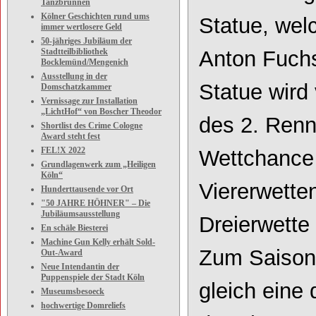
Tanzbrunnen
Kölner Geschichten rund ums
Statue, wel
immer wertlosere Geld
50-jähriges Jubiläum der
Stadtteilbibliothek
Anton Fuchs
Bocklemünd/Mengenich
Ausstellung in der
Statue wird
Domschatzkammer
Vernissage zur Installation
„LichtHof“ von Boscher Theodor
des 2.
Renne
Shortlist des Crime Cologne
Award steht fest
FEL!X 2022
Wettchance
Grundlagenwerk zum „Heiligen
Köln“
Viererwette
Hunderttausende vor Ort
"50 JAHRE HÖHNER" – Die
Jubiläumsausstellung
Dreierwette
En schäle Biesterei
Machine Gun Kelly erhält Sold-
Zum Saisonbe
Out-Award
Neue Intendantin der
Puppenspiele der Stadt Köln
gleich eine
Museumsbesoeck
hochwertige Domreliefs