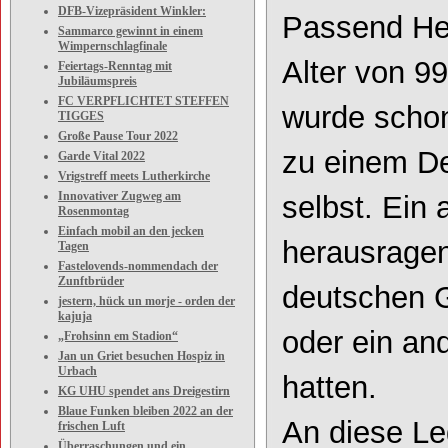
DFB-Vizepräsident Winkler:
Passend
He
Sammarco gewinnt in einem
Wimpernschlagfinale
Alter von 9
Feiertags-Renntag mit
Jubiläumspreis
FC VERPFLICHTET STEFFEN
wurde schon
TIGGES
Große Pause Tour 2022
zu einem D
Garde Vital 2022
Vrigstreff meets Lutherkirche
Innovativer Zugweg am
selbst. Ein
Rosenmontag
Einfach mobil an den jecken
herausragen
Tagen
Fastelovends-nommendach der
Zunftbrüder
deutschen G
jestern, hück un morje - orden der
kajuja
oder ein an
„Frohsinn em Stadion“
Jan un Griet besuchen Hospiz in
Urbach
hatt
en.
KG UHU spendet ans Dreigestirn
Blaue Funken bleiben 2022 an der
An diese L
frischen Luft
Überraschungen und ein