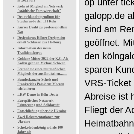
op
unter
tic
in 2022 fort
Köln ist Mitglied im Netzwerk
"städtische Forstwirtschaft"
galopp.de a
Deutschlandstipendium für
Studierende der TH Köln
sind am Ren
Kurzer Draht zu professionellem
Rat
Designiertes Kölner Dreigestirn
geöffnet.
Mi
erhält Schlüssel zur Hofburg
Information der neun
Traditionskorps
den
kölngal
Goldene Mütze 2022 der K.G. Alt-
Köllen geht an Michael Schwan
sparen
Kun
Festnahme eines mutmaßlichen
Mitglieds der ausländischen........
Bundeskanzler Scholz und
VRS
-
Ticket 
Frankreichs Präsident Macron
telefonieren
Abreise
ist 
LKW Demo in Köln-Deutz
Europäisches Netzwerk
Erinnerung und Solidarität
Fliegt der 
Entschließung über die Ukraine
Zwei Dokumentationen zur
Heimatbahn
Ukraine
Schokoladenkönig würde 100
Jahre alt