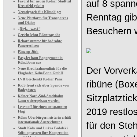
auf 8 span
Favorit für neuen Kölner Stadtteil
Kreuzfeld gekürt
Negativpreis für Klimalüge:
Renntag
gib
Neue Plattform für Transparenz
und Dialog
Besuchern w
„Digi… was?“
Gericht lehnt Eilantrag ab:
Rekordsumme für bedrohte
Panzerechsen
Pänz op Jöck
EasyJet baut Engagement in
Köln/Bonn aus
Der
Vorverk
Neue Kreditrahmenlinie für die
Flughafen Köln/Bonn GmbH
LVR beschenkt Kölner Pänz
ribüne
(Box
KidS freut sich über Spende von
Badegästen
Sitzplatztic
Kölner Nord-Süd-Stadtbahn
kann weitergebaut werden
Lesestoff für einen entspannten
2019 restlos
Flug
Kölns Oberbürgermeisterin erhält
internationale Auszeichnung
für
den
Steh
Stadt Köln und Lukas Podolski
Stiftung setzen ihre Kooperation