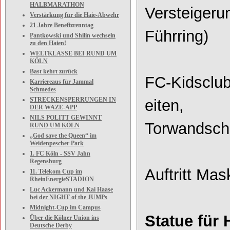
HALBMARATHON
Versteigeru
Verstärkung für die Haie-Abwehr
21 Jahre Benefizrenntag
Führr
ing)
Pantkowski und Shilin wechseln
zu den Haien!
WELTKLASSE BEI RUND UM
KÖLN
Bast kehrt zurück
FC
-
Kidsclu
Karriereaus für Jammal
Schmedes
STRECKENSPERRUNGEN IN
eiten,
DER WAZE-APP
NILS POLITT GEWINNT
Torwandsch
RUND UM KÖLN
„God save the Queen“ im
Weidenpescher Park
1. FC Köln - SSV Jahn
Regensburg
Auftritt Ma
11. Telekom Cup im
RheinEnergieSTADION
Luc Ackermann und Kai Haase
bei der NIGHT of the JUMPs
Midnight-Cup im Campus
Statue für 
Über die Kölner Union ins
Deutsche Derby