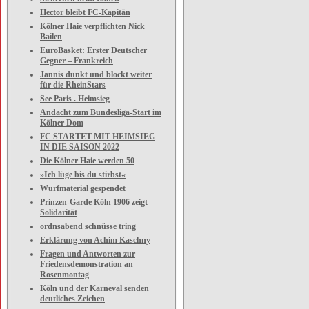
Hector bleibt FC-Kapitän
Kölner Haie verpflichten Nick
Bailen
EuroBasket: Erster Deutscher
Gegner – Frankreich
Jannis dunkt und blockt weiter
für die RheinStars
See Paris . Heimsieg
Andacht zum Bundesliga-Start im
Kölner Dom
FC STARTET MIT HEIMSIEG
IN DIE SAISON 2022
Die Kölner Haie werden 50
»Ich lüge bis du stirbst«
Wurfmaterial gespendet
Prinzen-Garde Köln 1906 zeigt
Solidarität
ordnsabend schnüsse tring
Erklärung von Achim Kaschny
Fragen und Antworten zur
Friedensdemonstration an
Rosenmontag
Köln und der Karneval senden
deutliches Zeichen