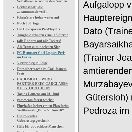
Selbstbewusstsein in den Norden
Aufgalopp v
Leidenschaft, die
zusammenschweißt
Hauptereign
RheinStars holen weiter auf
Noch 150 Tage
Dato (Train
Die Haie spielen Pre-Playoffs
Junghaie erhalten erneut 5 Sterne
tolle Rabatte auf alle Tickets!
Bayarsaikh
Als Team zum nächsten Sieg
FC-Renntag: Carl Jaspers Preis
(Trainer Je
im Fokus
Vierter Sieg in Folge
amtierende
Dato überrascht im Carl Jaspers
Preis
CÁDOMOTUS WIRD
Murzabaye
PARTNER BEIM CARGLASS®
KÖLN TRIATHLON
Tag ds Laufens am 01. Juni
Gütersloh)
gamescom forest wächst
Flughafen belegt ersten Platz beim
Pedroza im 
Wettbewerb „Büro & Umwelt“
Ein rollendes
Geburtstagsgeschenk
Hilfe für obdachlose Menschen