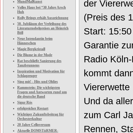
der Viererwe
MundMalKunst
Volles Haus bei “30 Jahre Arsch
Huh
(Preis des 
Rolly Brings erhält Auszeichnung
50. Jubiläum der Verleihung des
Literaturnobelpreises an Heinrich
Start: 15:5
Böll
Neue Intendantin beim
Garantie zu
Hänneschen
Magie Bergkristall
Die Blume in der Mode
Radio Köln
-
Rat beschließt Sanierung des
Tanzbrunnens
kommt dann
Inspiration und Motivation für
Schlagzeuger
Sing mit! - Hits und Oldies
Viererwette
Rammstein: Die wichtigsten
Fragen und Antworten rund um
die deutsche Band
Und da aller
Sigur Rós
erfolgreicher Restart
zum Carl Jas
Wichtiger Zukunftsbeitrag für
Orchesterkultur
20 Jahre Celloversum
Rennen, Sta
Aktuelle DOMSTüRMER-