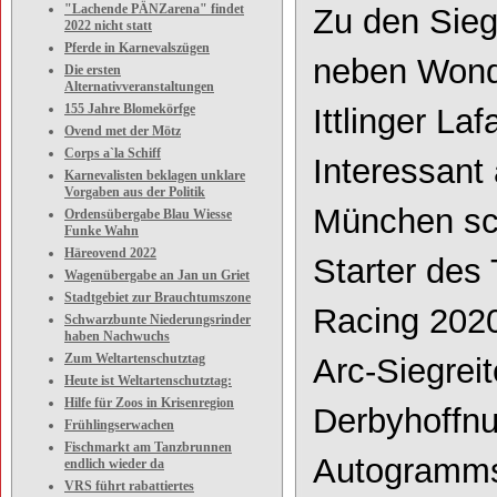
"Lachende PÄNZarena" findet
Zu den Sieg
2022 nicht statt
Pferde in Karnevalszügen
neben Wonde
Die ersten
Alternativveranstaltungen
155 Jahre Blomekörfge
Ittlinger
Laf
Ovend met der Mötz
Corps a`la Schiff
Interessant
Karnevalisten beklagen unklare
Vorgaben aus der Politik
München sch
Ordensübergabe Blau Wiesse
Funke Wahn
Häreovend 2022
Starter des 
Wagenübergabe an Jan un Griet
Stadtgebiet zur Brauchtumszone
Racing 2020
Schwarzbunte Niederungsrinder
haben Nachwuchs
Zum Weltartenschutztag
Arc
-
Siegreit
Heute ist Weltartenschutztag:
Hilfe für Zoos in Krisenregion
Derbyhof
fn
Frühlingserwachen
Fischmarkt am Tanzbrunnen
Autogramms
endlich wieder da
VRS führt rabattiertes