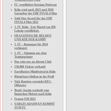
FC verpflichtet Kristian Pedersen
Köln wird auch 2025 und 2026
Gastgeber des EHF FINAL4 Men
Sold-Out-Award für das EHF
FINAL4 Men 2022
1. FC Köln - Eric Martel von RB
Leipzig verpflichtet.
FRANZÖSISCHE HELDEN
UND KÖLNER KAMPF
1. FC - Baumgart bis 2024
verlängert
1. FC - Stimmen aus dem
Trainingslager
Das reizt uns an diesem Club
150.000 Tickets verkauft
EuroBasket-Minifestival in Köln
RheinStars bleiben in der ProB
Nick Baptiste verstärkt KEC-
Offensive
Brady Austin wechselt vom
finnischen Meister nach Köln
Frauen EM 2022
SARGIS ADAMYAN KOMMT
ZUM FC