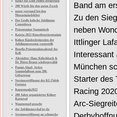
funke rut-wieß stellen dreigestirn
Band am ers
200 Würfe für den guten Zweck
neuer vorstand bei den
Zu den Sieg
Muuzemändelcher
Der Große kölsche Jubiläums
Countdown
neben Wonde
Präsentation Stammtisch
Kajuja 2022 Künstlerpräsentation
Ittlinger
Laf
Kölner Kinderdreigestirn der
Jubiläumssession vorgestellt
Benefiz-Präsentationsabend des
Interessant
KrK
Altstädter: Hans Kölschbach &
Dr. Björn Braun wiedergewählt
München sch
Panini-Alaaf: Jeckes
Sammelalbum zum 200.
Geburtstag
Starter des 
Sessionseröffnung der KG Fidele
Fortuna
Racing 2020
Kappengala2022
200 Jahre organisierter Kölner
Karneval
Arc
-
Siegreit
Wagenengel gesucht
der Jubiläumsschal ist da
Derbyhof
fn
Sessionseröffnung op schmucke