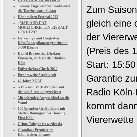
PANTA RHEI – Alles fließt
Tommy Engel eröffnet traditionel
Zum Saisonbe
die Tanzbrunnen Saison
Hänneschen Festival 2022
gleich eine
„MAILAND HAT
MÖGLICHKEITEN EISKALT
GENUTZT“
der Viererwe
Eurowings und Flughafen
Köln/Bonn pflanzen gemeinsam
6.000 Bäume
(Preis des 
Daniel Brozowski, Direktor
Finanzen, verlässt die Kliniken
Start: 15:5
Köln
Fußverkehrs-Check 2022
Bundesweite Strahlkraft
Garantie zu
40 Jahre ZGAP
NVR- und VRR-Projekte mit
Radio Köln
-
drittem Stern ausgezeichnet
Mit sehenden Augen blind an die
Wand
kommt dann
150 Spenden-Großplakate mit
Steffen Baumgart für Housing
Viererwette
First Köln
Crime Cologne ist wieder da
Grandiose Premiere im
Hänneschen Theater