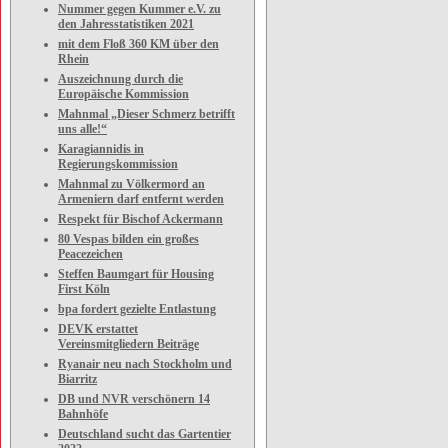
Nummer gegen Kummer e.V. zu
den Jahresstatistiken 2021
mit dem Floß 360 KM über den
Rhein
Auszeichnung durch die
Europäische Kommission
Mahnmal „Dieser Schmerz betrifft
uns alle!“
Karagiannidis in
Regierungskommission
Mahnmal zu Völkermord an
Armeniern darf entfernt werden
Respekt für Bischof Ackermann
80 Vespas bilden ein großes
Peacezeichen
Steffen Baumgart für Housing
First Köln
bpa fordert gezielte Entlastung
DEVK erstattet
Vereinsmitgliedern Beiträge
Ryanair neu nach Stockholm und
Biarritz
DB und NVR verschönern 14
Bahnhöfe
Deutschland sucht das Gartentier