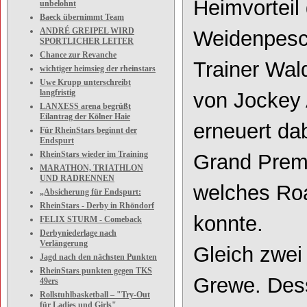
Heimvorteil 
unbelohnt
Baeck übernimmt Team
ANDRÉ GREIPEL WIRD
Weidenpesch
SPORTLICHER LEITER
Chance zur Revanche
Trainer Wal
wichtiger heimsieg der rheinstars
Uwe Krupp unterschreibt
langfristig
von Jockey 
LANXESS arena begrüßt
Eilantrag der Kölner Haie
erneuert da
Für RheinStars beginnt der
Endspurt
RheinStars wieder im Training
Grand Premi
MARATHON, TRIATHLON
UND RADRENNEN
welches Roa
„Absicherung für Endspurt:
RheinStars - Derby in Rhöndorf
konnte.
FELIX STURM - Comeback
Derbyniederlage nach
Verlängerung
Gleich zwei 
Jagd nach den nächsten Punkten
RheinStars punkten gegen TKS
Grewe. Des
49ers
Rollstuhlbasketball – "Try-Out
für Ladies und Girls"