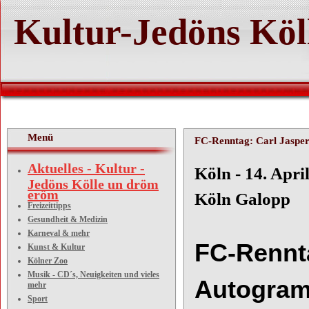
Kultur-Jedöns Köl
Menü
FC-Renntag: Carl Jasper
Aktuelles - Kultur -
Köln
Jedöns Kölle un dröm
eröm
Köln Galopp
Freizeittipps
Gesundheit & Medizin
Karneval & mehr
FC
-
Rennt
Kunst & Kultur
Kölner Zoo
Musik - CD´s, Neuigkeiten und vieles
Autogram
mehr
Sport