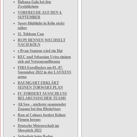
Habana-Gala bei den
Zweijährigen
VORFREUDE AUF DEN 4.
SEPTEMBER
Sport-Highlight in Köln rückt
näher
11. Telekom Cup
RUPI HENNEN WECHSELT
NACH KÖLN
r Ryan Stanton wird ein Hai
KEC und Sebastian Uvira einigen
sich auf Vertragsauflösung
FIBA EuroBasket am 01.-07.
September 2022 in der LANXESS
arena
BAUMGART ERKLÄRT
SEINEN TORWART-PLAN
FC FORDERT AUSSCHLUSS
BELARUSSISCHER TEAMS
Ali Sow - nächster spannender
Zugang bei den RheinStars
Run of Colours fordert Kölner
Firmen heraus
Deutsche Meisterschaft im
Slowpitch 2022
Sicherheit beim Baden