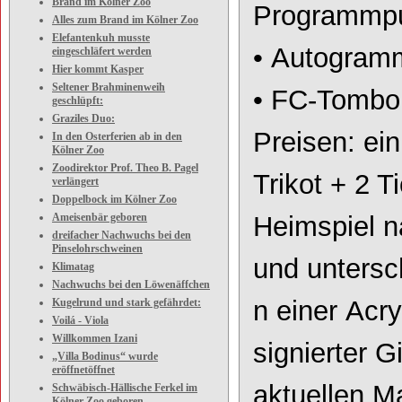
Brand im Kölner Zoo
Programmpu
Alles zum Brand im Kölner Zoo
Elefantenkuh musste
•
Autogramm
eingeschläfert werden
Hier kommt Kasper
Seltener Brahminenweih
•
FC
-
Tombol
geschlüpft:
Graziles Duo:
Preisen: ei
In den Osterferien ab in den
Kölner Zoo
Zoodirektor Prof. Theo B. Pagel
Trikot + 2 Ti
verlängert
Doppelbock im Kölner Zoo
Ameisenbär geboren
Heimspiel n
dreifacher Nachwuchs bei den
Pinselohrschweinen
und
untersc
Klimatag
Nachwuchs bei den Löwenäffchen
n
einer
Acry
Kugelrund und stark gefährdet:
Voilá - Viola
Willkommen Izani
signierter G
„Villa Bodinus“ wurde
eröffnetöffnet
aktuellen M
Schwäbisch-Hällische Ferkel im
Kölner Zoo geboren