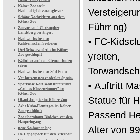
Kölner Zoo stellt
Versteigeru
Nachhaltigkeitsstrategie vor
Schöne Nachrichten aus dem
Kölner Zoo
Führr
ing)
Zoovorstand Christopher
Landsberg verlängert
•
FC
-
Kidscl
Nachwuchs bei den
Kalifornischen Seelöwen
Drei Schwarzstörche im Kölner
yreiten,
Zoo geschlüpft
Kälbchen auf dem Clemenshof zu
sehen
Torwandsch
Nachwuchs bei den Süd-Pudus
Vor kurzem neu entdeckte Spezies
•
Auftritt M
Sparkasse KölnBonn unterstützt
„Grünes Klassenzimmer" im
Kölner Zoo
Statue für 
Okapi-Jungtier im Kölner Zoo
Acht Kuba-Flamingos im Kölner
Zoo geschlüpft
Passend
He
Zoo übernimmt Büdchen vor dem
Haupteingang
Alter von 9
neue Nashornanlage
Im Doppelpack für den Arterhalt