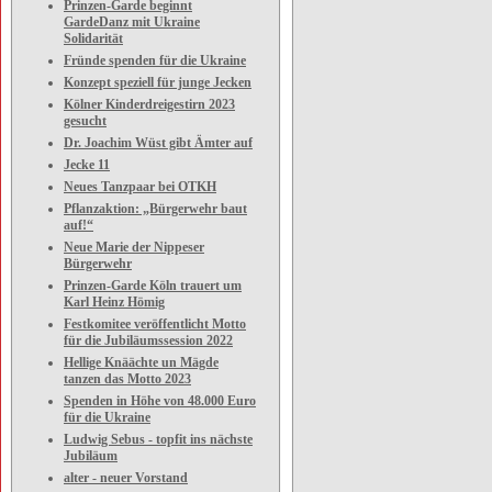
Prinzen-Garde beginnt
GardeDanz mit Ukraine
Solidarität
Fründe spenden für die Ukraine
Konzept speziell für junge Jecken
Kölner Kinderdreigestirn 2023
gesucht
Dr. Joachim Wüst gibt Ämter auf
Jecke 11
Neues Tanzpaar bei OTKH
Pflanzaktion: „Bürgerwehr baut
auf!“
Neue Marie der Nippeser
Bürgerwehr
Prinzen-Garde Köln trauert um
Karl Heinz Hömig
Festkomitee veröffentlicht Motto
für die Jubiläumssession 2022
Hellige Knäächte un Mägde
tanzen das Motto 2023
Spenden in Höhe von 48.000 Euro
für die Ukraine
Ludwig Sebus - topfit ins nächste
Jubiläum
alter - neuer Vorstand