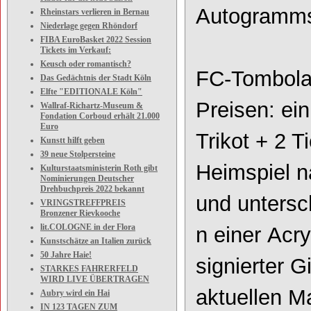
Autogramms
Rheinstars verlieren in Bernau
Niederlage gegen Rhöndorf
FIBA EuroBasket 2022 Session
Tickets im Verkauf:
Keusch oder romantisch?
FC
-
Tombola 
Das Gedächtnis der Stadt Köln
Elfte "EDITIONALE Köln"
Preisen: ei
Wallraf-Richartz-Museum &
Fondation Corboud erhält 21.000
Euro
Trikot + 2 Ti
Kunstt hilft geben
39 neue Stolpersteine
Heimspiel n
Kulturstaatsministerin Roth gibt
Nominierungen Deutscher
Drehbuchpreis 2022 bekannt
und
untersc
VRINGSTREFFPREIS
Bronzener Rievkooche
lit.COLOGNE in der Flora
n
einer
Acry
Kunstschätze an Italien zurück
50 Jahre Haie!
signierter G
STARKES FAHRERFELD
WIRD LIVE ÜBERTRAGEN
aktuellen M
Aubry wird ein Hai
IN 123 TAGEN ZUM