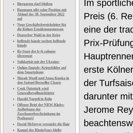
Im sportlich
Biergarten darf bleiben
Baumann gibt seine Position mit
Preis (6. Re
Ablauf des 30. September 2022
auf
Neue Geschäftsbereichsleiter für
eine der tra
die Kölner Ernährungsmessen
Deutscher Wald in der Krise
Prix
-
Prüfung
helfende hände suchen helfende
hände
Re-Start der h+h cologne
Hauptrennen
überzeugt
Solidarität mit der Ukraine:
erste Kölne
Online-Impuls: Kriegsbilder auf
dem Smartphone
Marah Woolf und Anna Kupka in
der Turfsais
den Spiegel Bestseller Charts
Cenk Özöztürk wird
Generalbevollmächtigter
darunter mi
Harald Naegeli in Köln
Offener Brief der NRW-Klubs:
Jerome Reyn
Aufhebung der
Zuschauerbeschränkung im
Profisport!
beachtenswe
David McIntyre verstärkt die Haie
Kampf der RheinStars bleibt