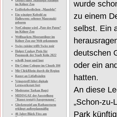
Geburt einer Sitatunga-Antilope
wurde schon
im Kölner Zoo
Erdferkelweibchen „Mandela“
zu einem D
Ein winziger Kobold zu
Halloween: seltener Mausmaki
geboren
selbst. Ein
NetCologne wird „Pate der Paten“
im Kölner Zoo
Weißnacken-Moorantilope im
herausragen
Kölner Zoo zur Welt gekommen
Swiss cuisine trifft Swiss noir
deutschen G
Holger Czukay Preis für
Popmusik der Stadt Köln 2022
schrill, bunt und laut
oder ein an
Die Crime Cologne im Clouth 104
Mit ClickRhein durch die Region
hatt
en.
Kunst an Litfaßsäulen
Vringstreff führt digitale
Lernwerkstatt fort
An diese L
Moderator Tarkan Bagci
MIDISGAE der Ausstellung
„Schon
-
zu
-
L
"Kunst trotz(t) Ausgrenzung"
Glockenspiel am Rathausturm
erklingt außerplanmäßig
Park künfti
46 Jahre Bläck Föss am