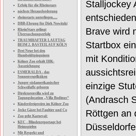
Stalljockey 
Erfolg für die Rheinstars
nächste Herausforderung
entschieden
rheinstarts unterliegen.....
DBB-Ehrung für Dirk Nowitzki
Brave wird 
RheinStars gelingt
Überraschungserfolg
TRAUMHAFTER LAUFTAG
Startbox ein
BEIM 2. BASTEILAUF KÖLN
Drei Neue bei den
Humboldtpinguinen
mit Konditi
Kölner Zoo erhält IHK-
Auszeichnung
aussichtsre
ESMERALDA - das
Sonnenvogelküken
Junger südamerikanischer
einzige Stu
Schweifaffe geboren
Direktorenvilla wird zu
(Andrasch S
Tagungslocation „Villa Bodinus“
Kinderdreigestirn im Kölner Zoo
Jecke Gäste bei Faultier und Co
Röttgen an 
Zoo geht Karneval:
KEC - Blindenreportage bei
Düsseldorfe
Heimspielen
Mit Respekt und