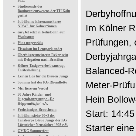
2022
Studierende des
Derbyhoffnu
Bauingenieurwesens der TH Köln
geehrt
Jubiläums-Ehrenamtskarte
Im Kölner 
NRW" für Kölner*innen
easyJet setzt in Köln/Bonn auf
Wachstum
Prüfungen, 
Pänz ungerwääs
Eissaison im Lentpark endet
Derbyjahrg
Oberbürgermeisterin Reker reist
mit Delegation nach Brasilien
Kölner Taxigewerbe beantragt
Balanced
-
R
Tariferhöhung
Leinen Los für die Blauen Jungs
Meter
-
Prüfu
Sommerfest der KG Rheinflotte
Mer fiere em Veedel
30 Jahre Kinder- und
Hein Bollow
Jugendtanzgruppe „De
Höppemötzjer“ e.V.
Frohsinniges Brauchtum
Start: 14:4
Jubiläumsfeier 70+2 des
Tanzkorps Blaue Jungs der KG
Lövenicher Neustädter 1903 e.V.
Starter ein
GMKG Sommerfest