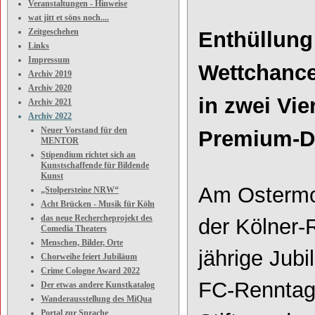
Veranstaltungen - Hinweise
wat jitt et söns noch....
Zeitgeschehen
Enthüllung
Links
Impressum
Wettchance
Archiv 2019
Archiv 2020
in zwei Vie
Archiv 2021
Archiv 2022
Neuer Vorstand für den
Premium
-
D
MENTOR
Stipendium richtet sich an
Kunstschaffende für Bildende
Kunst
Am
Ostermo
„Stolpersteine NRW“
Acht Brücken - Musik für Köln
das neue Rechercheprojekt des
der
Kölner
-
Comedia Theaters
Menschen, Bilder, Orte
jährige Jub
Chorweihe feiert Jubiläum
Crime Cologne Award 2022
FC
-
Renntag
Der etwas andere Kunstkatalog
Wanderausstellung des MiQua
Portal zur Sprache