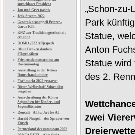
sprachloser Präsident
„Schon
-
zu
-
L
Jan und Griet positiv
Jeck Stream 2022
Park künfti
Generalkorpsappell Prinzen-
Garde Köln
KNZ zur Traditionsgesellschaft
Statue, wel
ernannt
ROMO 2022 Affjespeck
Anton Fuchs
Blaue Funken danken
Pflegekräften
Friedensdemonstration am
Statue wird
Rosenmontag
Ausstellung in der Kölner
des 2.
Renne
Domschatzkammer
Fischmarkt 2022 gestartet
Dieter-Wellershoff-Stipendien
vergeben
Ausschreibung der Kölner
Wettchance
Stipendien für Kinder- und
Jugendliteratur
Roncalli - All for Art for All
zwei Viere
Harald Naegeli – der Sprayer von
Zürich
Dreierwett
Partnerland der gamescom 2022