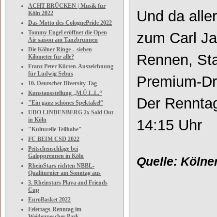
ACHT BRÜCKEN | Musik für
Und da aller
Köln 2022
Das Motto des ColognePride 2022
Tommy Engel eröffnet die Open
zum Carl Jas
Air saison am Tanzbrunnen
Die Kölner Ringe – sieben
Rennen, Sta
Kilometer für alle?
Franz Peter Kürten-Auszeichnung
für Ludwig Sebus
Premium
-
Dr
10. Deutscher Diversity-Tag
Kunstausstellung „M.Ü.L.L.“
D
er Rennta
"Ein ganz schönes Spektakel“
UDO LINDENBERG 2x Sold Out
in Köln
1
4:15
Uhr
"Kulturelle Teilhabe"
FC BEIM CSD 2022
Peitschenschläge bei
Galopprennen in Köln
Quelle:
Kölne
RheinStars richten NBBL-
Qualiturnier am Sonntag aus
3. Rheinstars Playa and Friends
Cup
EuroBasket 2022
Feiertags-Renntag im
Weidenpescher Park