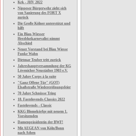
Krk - JHV 2022
Nippeser Bürgerwehr zieht sich
von Sanierung des FORT X
zurück
Die Große Kölner unterstützt und
hilft
Ein Blau-Wiesser
Herzblutkarnevalist nimmt
Abschied
Neuer Vorstand bei Blau Wiesse
Funke Wahn
Dietmar Teuber tritt zurück
Jahreshauptversammlung der KG
Lövenicher Neustädter 1903 e.V.
50 Jahre Corps à la suite
"Ganz Offene Tür" (GOT)
Elsaßstraße Wiedereröfnungsfeier
70 Jahre Schnüsse Tring
18. Fastelovends-Classics 2022
Fastelovends - Classic
KKG Blomekörfge mit neuem 1.
Vorsitzenden
Damenpräsidentin der BWF!
Mit AEGEAN von Köln/Bonn
nach Athen