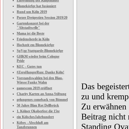
Einweihung der Klagemauer
Blomekörfge hat fusioniert
Rund um Köln 2019
Porzer Dreigestirn Session 2019/20
Gartenkonzert bei der
"Altstadtwelle"
Mama ist die Beste
Friedensherde in Köln
Hochzeit em Blomekörfge
SpVgg Stattgarde-Blomekörfge
GHKM wieder beim Cologne
Pride
KEC - Gutes tun
#ZeroHungerRun: Danke Köln!
Vorstandswahlen bei den Blau-
Wiesse Funke Wahn
Das begeiste
gamescom 2019 eröffnet
zu und krempe
Charity Karten an Anna-Stiftung
gelungenes comeback von Bömmel
Zu erwähnen 
50 Jahre Blau Rot Dellbrück
1. Kölner Okoberfest die 15te
Beitrag nich
ein KölschesJahrhundert
Köbes - Abschluß am
Standing Ova
Tanzbrunnen