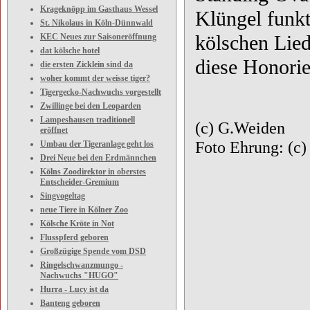
Krageknöpp im Gasthaus Wessel
Klüngel funkt
St. Nikolaus in Köln-Dünnwald
kölschen Lied
KEC Neues zur Saisoneröffnung
dat kölsche hotel
diese Honorie
die ersten Zicklein sind da
woher kommt der weisse tiger?
Tigergecko-Nachwuchs vorgestellt
Zwillinge bei den Leoparden
Lampeshausen traditionell
(c) G.Weiden
eröffnet
Foto Ehrung: (c)
Umbau der Tigeranlage geht los
Drei Neue bei den Erdmännchen
Kölns Zoodirektor in oberstes
Entscheider-Gremium
Singvogeltag
neue Tiere in Kölner Zoo
Kölsche Kröte in Not
Flusspferd geboren
Großzügige Spende vom DSD
Ringelschwanzmungo -
Nachwuchs "HUGO"
Hurra - Lucy ist da
Banteng geboren