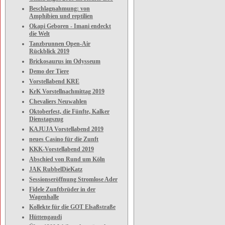
Beschlagnahmung: von
Amphibien und reptilien
Okapi Geboren - Imani endeckt
die Welt
Tanzbrunnen Open-Air
Rückblick 2019
Brickosaurus im Odysseum
Demo der Tiere
Vorstellabend KRE
KrK Vorstellnachmittag 2019
Chevaliers Neuwahlen
Oktoberfest, die Fünfte, Kalker
Dienstagszug
KAJUJA Vorstellabend 2019
neues Casino für die Zunft
KKK-Vorstellabend 2019
Abschied von Rund um Köln
JAK RubbelDieKatz
Sessionseröffnung Stromlose Ader
Fidele Zunftbrüder in der
Wagenhalle
Kollekte für die GOT Elsaßstraße
Hüttengaudi