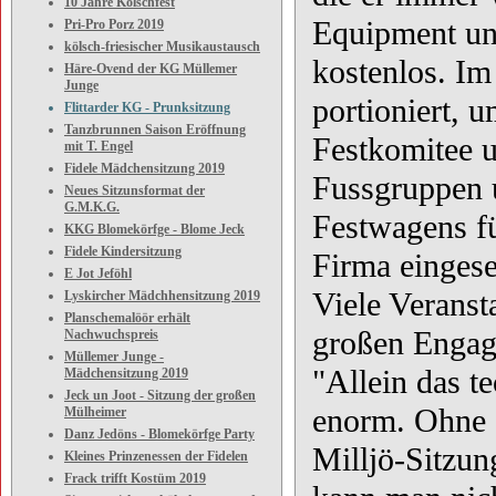
10 Jahre Kölschfest
Equipment und
Pri-Pro Porz 2019
kölsch-friesischer Musikaustausch
kostenlos. Im
Häre-Ovend der KG Müllemer
Junge
portioniert, 
Flittarder KG - Prunksitzung
Tanzbrunnen Saison Eröffnung
Festkomitee u
mit T. Engel
Fidele Mädchensitzung 2019
Fussgruppen u
Neues Sitzunsformat der
G.M.K.G.
Festwagens f
KKG Blomekörfge - Blome Jeck
Fidele Kindersitzung
Firma eingese
E Jot Jeföhl
Viele Veranst
Lyskircher Mädchhensitzung 2019
Planschemalöör erhält
großen Engag
Nachwuchspreis
Müllemer Junge -
"Allein das t
Mädchensitzung 2019
Jeck un Joot - Sitzung der großen
enorm. Ohne G
Mülheimer
Danz Jedöns - Blomekörfge Party
Milljö-Sitzun
Kleines Prinzenessen der Fidelen
Frack trifft Kostüm 2019