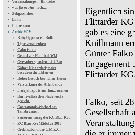
Veranstaltungen - Hinweise
wat jitt et söns noch....
Eigentlich si
Zeitgeschehen
Flittarder K
Links
Impressum
gab es eine g
Archiv 2019
Babyhippo ist ein Bulle
Knillmann er
Tiger verschenken
Cabu ist da
Günter Falko 
Orakel zur Handball WM
Engagement un
Overather spenden 1.111 Eur
Kölner Kinderdreigestirn
Flittarder KG
besuchen die Elefanten
Hoher Besuch bei hohen Tieren
Verstärkung der Affenbande
Frühjahrsputz am Tanzbrunnen
Karnevalistischer Nachwuchs
Falko, seit 2
gesucht!
Gastronomie-Wechsel am
Gesellschaft 
Tanzbrunnen
Seniorensitzung der KG Blau-Rot
Veranstaltung
KG Blau-Rot Mädchen 2019
Ordensabend der G.M.K.G.
die er immer w