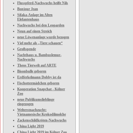
Flusspferd-Nachwuchs heißt Nils
Bonjour Jean
Sifaka-Anlage im Alten
Elefantenhaus
Nachwuchs bei den Leoparden
Neun auf einen Streich
neue Löwenanlage wurde bezogen
Viel mehr als „Tiere schauen“
Großspende
Nachthaus u. Bambuslemur-
Nachwuchs
Theos Tierwelt auf ARTE
Bisonbulle geboren
Erdferkelmann Dobby ist da
Fischottermädchen geboren
Kooperation Snapchat - Kölner
Zoo
neue Publikumslieblinge
eingezogen
Welterstnachzucht:
Vietnamesische Krokodilmolche
Zackenschildkröten-Nachwuchs
China Light 2019
China Light 2019 im Kölner Zoo