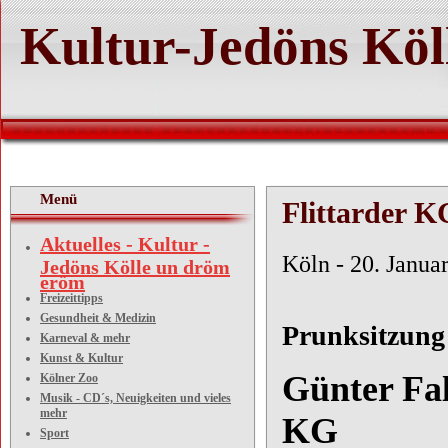
Kultur-Jedöns Köl
Menü
Flittarder K
Aktuelles - Kultur -
Köln - 20. Janua
Jedöns Kölle un dröm
eröm
Freizeittipps
Gesundheit & Medizin
Prunksitzung 
Karneval & mehr
Kunst & Kultur
Günter Fal
Kölner Zoo
Musik - CD´s, Neuigkeiten und vieles
mehr
KG
Sport