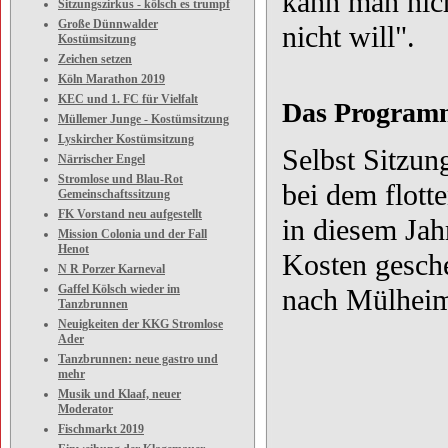
kann man nic
Sitzungszirkus - kölsch es trumpf
Große Dünnwalder
nicht will".
Kostümsitzung
Zeichen setzen
Köln Marathon 2019
KEC und 1. FC für Vielfalt
Das Program
Müllemer Junge - Kostümsitzung
Lyskircher Kostümsitzung
Selbst Sitzun
Närrischer Engel
Stromlose und Blau-Rot
bei dem flott
Gemeinschaftssitzung
FK Vorstand neu aufgestellt
in diesem Jah
Mission Colonia und der Fall
Henot
Kosten gesch
N R Porzer Karneval
Gaffel Kölsch wieder im
nach Mülheim 
Tanzbrunnen
Neuigkeiten der KKG Stromlose
Ader
Tanzbrunnen: neue gastro und
mehr
Musik und Klaaf, neuer
Moderator
Fischmarkt 2019