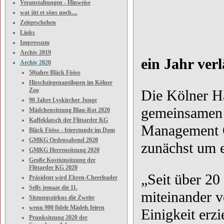
Veranstaltungen - Hinweise
wat jitt et söns noch....
Zeitgeschehen
Links
Impressum
Archiv 2019
ein Jahr ve
Archiv 2020
50jahre Bläck Fööss
Hirschziegenantilopen im Kölner
Zoo
Die Kölner H
90 Jahre Lyskircher Junge
gemeinsamen 
Mädchensitzung Blau-Rot 2020
Kaffeklatsch der Flittarder KG
Management G
Bläck Fööss - feierstunde im Dom
GMKG Ordensabend 2020
zunächst um 
GMKG Herrensitzung 2020
Große Kostümsitzung der
Flittarder KG 2020
„Seit über 2
Präsident wird Ehren-Cheerleader
Selfs jemaat die 11.
miteinander v
Sitzungszirkus die Zweite
wenn 900 fidele Mädels feiern
Einigkeit erz
Prunksitzung 2020 der