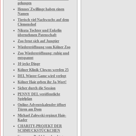
gelungen
Hennes´Zwillinge haben einen
Namen
Tierisch viel Nachwuchs auf dem
Clemenshof
Nikuta Tochter und Enkelin
übernehmen Patenschaft
Zoo freut sich auf Jungtier
Wiedereröffnung vom Kölner Zoo
Zoo Wiedereröffnung: ruhig und
entspannt
10 jecke Dinge
Kölner Klinik Clowns werden 25
DEL Winter Game wird verlegt
Kölner Haie geben ihr Ja-Wort!
Sicher durch die Session
PENNY DEL veröffentlicht
Spielplan
Online-Adventskalender öffnet
Türen am Dom
Michael Zalewski ergänzt Haie-
Kader
CHARITY-PROJEKT DER
SCHMUCKSTÜCKCHEN