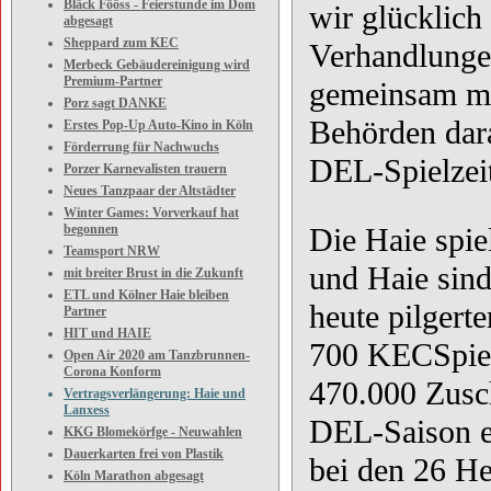
Bläck Fööss - Feierstunde im Dom
wir glücklich
abgesagt
Sheppard zum KEC
Verhandlungen
Merbeck Gebäudereinigung wird
Premium-Partner
gemeinsam mi
Porz sagt DANKE
Behörden dar
Erstes Pop-Up Auto-Kino in Köln
Förderrung für Nachwuchs
DEL-Spielzei
Porzer Karnevalisten trauern
Neues Tanzpaar der Altstädter
Winter Games: Vorverkauf hat
begonnen
Die Haie spie
Teamsport NRW
und Haie sind
mit breiter Brust in die Zukunft
ETL und Kölner Haie bleiben
heute pilgert
Partner
HIT und HAIE
700 KECSpiele
Open Air 2020 am Tanzbrunnen-
Corona Konform
470.000 Zusch
Vertragsverlängerung: Haie und
Lanxess
DEL-Saison er
KKG Blomekörfge - Neuwahlen
Dauerkarten frei von Plastik
bei den 26 H
Köln Marathon abgesagt