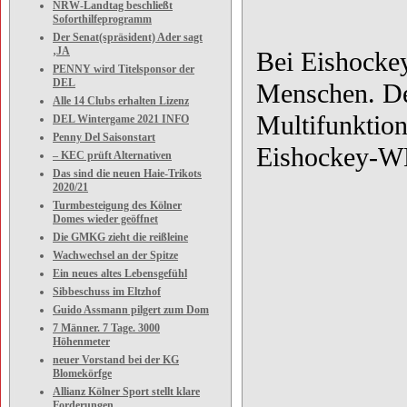
NRW-Landtag beschließt
Soforthilfeprogramm
Der Senat(spräsident) Ader sagt
‚JA
Bei Eishocke
PENNY wird Titelsponsor der
DEL
Menschen. De
Alle 14 Clubs erhalten Lizenz
Multifunktion
DEL Wintergame 2021 INFO
Penny Del Saisonstart
Eishockey-WM
– KEC prüft Alternativen
Das sind die neuen Haie-Trikots
2020/21
Turmbesteigung des Kölner
Domes wieder geöffnet
Die GMKG zieht die reißleine
Wachwechsel an der Spitze
Ein neues altes Lebensgefühl
Sibbeschuss im Eltzhof
Guido Assmann pilgert zum Dom
7 Männer. 7 Tage. 3000
Höhenmeter
neuer Vorstand bei der KG
Blomekörfge
Allianz Kölner Sport stellt klare
Forderungen