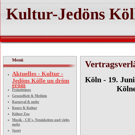
Kultur-Jedöns Köl
Menü
Vertragsver
Aktuelles - Kultur -
Köln
Jedöns Kölle un dröm
eröm
Kölner 
Freizeittipps
Gesundheit & Medizin
Karneval & mehr
Kunst & Kultur
Kölner Zoo
Musik - CD´s, Neuigkeiten und vieles
mehr
Sport