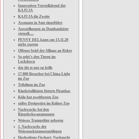
Innovativer Vorstellabend der
KAJUJA
KAJUJA die Zweite
Assmann in Amt eingeführt
Ausstellungen zu Dombauhütte
virtuell.....
PENNY DEL kann am 13.11.20
nicht starten
Offener brief der Allianz an Reker
So geht’s den Tieren im
Lockdown
dat jitt et nur en kölle
17.000 Besucher bei China-Light
im Zoo
Trifolium im Zoo
Kindertollitäten füttern Piranhas
Köln hat zweitbesten Zoo
süßes Dreigestirn im Kölner Zoo
Nachwuchs bei den
Ringelschwanzmungos
Weisses Trampeltier geboren
1. Nachwuchs der
Weissnackenmoorantilopen
Hochseltene Fischart: Nachzucht