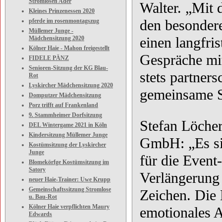
Stromlosen Ader
Walter. „Mit 
Kleines Prinzenessen 2020
den besonde
pferde im rosenmontagszug
Müllemer Junge -
einen langfri
Mädchensitzung 2020
Kölner Haie - Mahon freigestellt
Gespräche mit
FIDELE PÄNZ
Senioren-Sitzung der KG Blau-
stets partners
Rot
Lyskircher Mädchensitzung 2020
gemeinsame 
Domputzer Mädchensitzung
Porz trifft auf Frankenland
9. Stammheimer Dorfsitzung
Stefan Löche
DEL Wintergame 2021 in Köln
Kindersitzung Müllemer Junge
GmbH: „Es sin
Kostümsitzung der Lyskircher
Junge
für die Event
Blomekörfge Kostümsitzung im
Satory
Verlängerung 
neuer Haie-Trainer: Uwe Krupp
Gemeinschaftssitzung Stromlose
Zeichen. Die 
u. Bau-Rot
Kölner Haie verpflichten Maury
emotionales 
Edwards