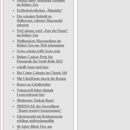
Geburt einer Sitatunga-Antilope
im Kölner Zoo
Erdferkelweibchen „Mandela“
Ein winziger Kobold zu
Halloween: seltener Mausmaki
geboren
NetCologne wird „Pate der Paten“
im Kölner Zoo
Weißnacken-Moorantilope im
Kölner Zoo zur Welt gekommen
Swiss cuisine trifft Swiss noir
Holger Czukay Preis für
Popmusik der Stadt Köln 2022
schrill, bunt und laut
Die Crime Cologne im Clouth 104
Mit ClickRhein durch die Region
Kunst an Litfaßsäulen
Vringstreff führt digitale
Lernwerkstatt fort
Moderator Tarkan Bagci
MIDISGAE der Ausstellung
"Kunst trotz(t) Ausgrenzung"
Glockenspiel am Rathausturm
erklingt außerplanmäßig
46 Jahre Bläck Föss am