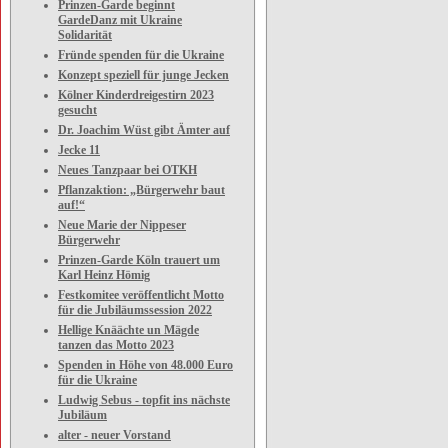
Prinzen-Garde beginnt
GardeDanz mit Ukraine
Solidarität
Fründe spenden für die Ukraine
Konzept speziell für junge Jecken
Kölner Kinderdreigestirn 2023
gesucht
Dr. Joachim Wüst gibt Ämter auf
Jecke 11
Neues Tanzpaar bei OTKH
Pflanzaktion: „Bürgerwehr baut
auf!“
Neue Marie der Nippeser
Bürgerwehr
Prinzen-Garde Köln trauert um
Karl Heinz Hömig
Festkomitee veröffentlicht Motto
für die Jubiläumssession 2022
Hellige Knäächte un Mägde
tanzen das Motto 2023
Spenden in Höhe von 48.000 Euro
für die Ukraine
Ludwig Sebus - topfit ins nächste
Jubiläum
alter - neuer Vorstand