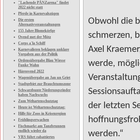
"Lachende PÄNZarena" findet
2022 nicht statt
Pferde in Karnevalszügen
Obwohl die b
Die ersten
Alternativveranstaltungen
155 Jahre Blomekörfge
schmerzen, b
Ovend met der Mötz
Corps a`la Schiff
Axel Kraemer
Karnevalisten beklagen unklare
Vorgaben aus der Politik
Ordensübergabe Blau Wiesse
werde, möglic
Funke Wahn
Häreovend 2022
Veranstaltun
Wagenübergabe an Jan un Griet
Stadtgebiet zur Brauchtumszone
Sessionsaufta
Schwarzbunte Niederungsrinder
haben Nachwuchs
Zum Weltartenschutztag
der letzten S
Heute ist Weltartenschutztag:
Hilfe für Zoos in Krisenregion
hoffnungsfroh
Frühlingserwachen
Fischmarkt am Tanzbrunnen
endlich wieder da
werden.“
VRS führt rabattiertes