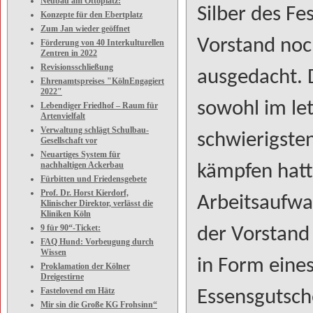
Neubau am Ottoplatz:
Silber des Fe
Konzepte für den Ebertplatz
Zum Jan wieder geöffnet
Vorstand noc
Förderung von 40 Interkulturellen
Zentren in 2022
Revisionsschließung
ausgedacht. D
Ehrenamtspreises "KölnEngagiert
2022"
sowohl im let
Lebendiger Friedhof – Raum für
Artenvielfalt
Verwaltung schlägt Schulbau-
schwierigste
Gesellschaft vor
Neuartiges System für
nachhaltigen Ackerbau
kämpfen hatt
Fürbitten und Friedensgebete
Prof. Dr. Horst Kierdorf,
Arbeitsaufwa
Klinischer Direktor, verlässt die
Kliniken Köln
9 für 90“-Ticket:
der Vorstand
FAQ Hund: Vorbeugung durch
Wissen
in Form eine
Proklamation der Kölner
Dreigestirne
Fastelovend em Hätz
Essensgutsche
Mir sin die Große KG Frohsinn“