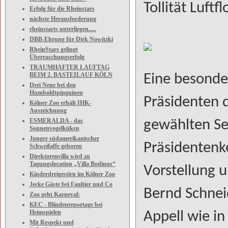
Tollität Luftfl
Erfolg für die Rheinstars
nächste Herausforderung
rheinstarts unterliegen.....
DBB-Ehrung für Dirk Nowitzki
RheinStars gelingt
Überraschungserfolg
TRAUMHAFTER LAUFTAG
BEIM 2. BASTEILAUF KÖLN
Eine besonde
Drei Neue bei den
Humboldtpinguinen
Präsidenten 
Kölner Zoo erhält IHK-
Auszeichnung
ESMERALDA - das
gewählten S
Sonnenvogelküken
Junger südamerikanischer
Präsidentenk
Schweifaffe geboren
Direktorenvilla wird zu
Tagungslocation „Villa Bodinus“
Vorstellung 
Kinderdreigestirn im Kölner Zoo
Jecke Gäste bei Faultier und Co
Bernd Schnei
Zoo geht Karneval:
KEC - Blindenreportage bei
Heimspielen
Appell wie in
Mit Respekt und