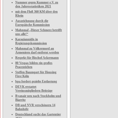
Nummer gegen Kummer e.V. zu
den Jahresstatistiken 2021
mit dem Floß 360 KM über den
Rhein
Auszeichnung durch die
Europäische Kommission
Mahnmal „Dieser Schmerz betrifft
uns alle!“
Karagiannidis in
Regierungskommission
Mahnmal zu Völkermord an
Armeniern darf entfernt werden
Respekt für Bischof Ackermann
80 Vespas bilden ein großes
Peacezeichen
Steffen Baumgart für Housing
First Köln
bpa fordert gezielte Entlastung
DEVK erstattet
Vereinsmitgliedern Beiträge
Ryanair neu nach Stockholm und
Biarritz
DB und NVR verschönern 14
Bahnhöfe
Deutschland sucht das Gartentier