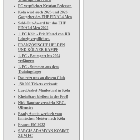
FC verpflichtet Kristian Pedersen
Köln wird auch 2025 und 2026
Gastgeber des EHF FINAL4 Men
Sold-Out-Award für das EHF
FINAL4 Men 2022
1. FC Köln - Eric Martel von RB
Leipzig verpflichtet.
FRANZÖSISCHE HELDEN
UND KÖLNER KAMPF
1. FC - Baumgart bis 2024
verlängert
1. FC - Stimmen aus dem
Trainingslager
Das reizt uns an diesem Club
150.000 Tickets verkauft
EuroBasket-Minifestival in Köln
RheinStars bleiben in der ProB
Nick Baptiste verstärkt KEC-
Offensive
Brady Austin wechselt vom
finnischen Meister nach Köln
Frauen EM 2022
SARGIS ADAMYAN KOMMT
ZUM FC