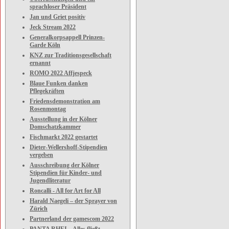
sprachloser Präsident
Jan und Griet positiv
Jeck Stream 2022
Generalkorpsappell Prinzen-
Garde Köln
KNZ zur Traditionsgesellschaft
ernannt
ROMO 2022 Affjespeck
Blaue Funken danken
Pflegekräften
Friedensdemonstration am
Rosenmontag
Ausstellung in der Kölner
Domschatzkammer
Fischmarkt 2022 gestartet
Dieter-Wellershoff-Stipendien
vergeben
Ausschreibung der Kölner
Stipendien für Kinder- und
Jugendliteratur
Roncalli - All for Art for All
Harald Naegeli – der Sprayer von
Zürich
Partnerland der gamescom 2022