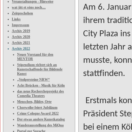
Veranstaltungen - Hinweise
Am 6. Januar 
wat jitt et söns noch....
Zeitgeschehen
ihrem traditi
Links
Impressum
Archiv 2019
City Plaza in
Archiv 2020
Archiv 2021
letzten Jahr
Archiv 2022
Neuer Vorstand für den
musste, konn
MENTOR
Stipendium richtet sich an
Kunstschaffende für Bildende
stattfinden.
Kunst
„Stolpersteine NRW“
Acht Brücken - Musik für Köln
das neue Rechercheprojekt des
Comedia Theaters
Erstmals ko
Menschen, Bilder, Orte
Chorweihe feiert Jubiläum
Präsident St
Crime Cologne Award 2022
Der etwas andere Kunstkatalog
bei einem Kö
Wanderausstellung des MiQua
Portal zur Sprache