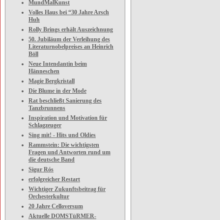
MundMalKunst
Volles Haus bei “30 Jahre Arsch
Huh
Rolly Brings erhält Auszeichnung
50. Jubiläum der Verleihung des
Literaturnobelpreises an Heinrich
Böll
Neue Intendantin beim
Hänneschen
Magie Bergkristall
Die Blume in der Mode
Rat beschließt Sanierung des
Tanzbrunnens
Inspiration und Motivation für
Schlagzeuger
Sing mit! - Hits und Oldies
Rammstein: Die wichtigsten
Fragen und Antworten rund um
die deutsche Band
Sigur Rós
erfolgreicher Restart
Wichtiger Zukunftsbeitrag für
Orchesterkultur
20 Jahre Celloversum
Aktuelle DOMSTüRMER-