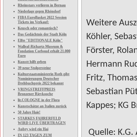
Rheinstars verlieren in Bernau
Niederlage gegen Rhöndorf
FIBA EuroBasket 2022 Session
Weitere Ausz
Tickets im Verkauf:
Keusch oder romantisch?
Das Gedächtnis der Stadt Köln
Köhler, Sebas
Elfte "EDITIONALE Köln"
Wallraf-Richartz-Museum &
Förster, Rola
Fondation Corboud erhält 21.000
Euro
Kunstt hilft geben
Hermann Rudol
39 neue Stolpersteine
Kulturstaatsministerin Roth gibt
Fritz, Thoma
Nominierungen Deutscher
Drehbuchpreis 2022 bekannt
VRINGSTREFFPREIS
Sebastian Pü
Bronzener Rievkooche
lit.COLOGNE in der Flora
Kappes; KG B
Kunstschätze an Italien zurück
50 Jahre Haie!
STARKES FAHRERFELD
WIRD LIVE ÜBERTRAGEN
Aubry wird ein Hai
Quelle: K.G. 
IN 123 TAGEN ZUM