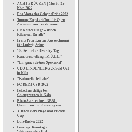
ACHT BRÜCKEN | Musik für
Köln 2022
Das Motto des ColognePride 2022
Tommy Engel eröffnet die Open
Air saison am Tanzbrunnen
Die Kölner Ringe – sieben
Kilometer für alle?
Franz Peter Kürten-Auszeichnung
für Ludwig Sebus
10. Deutscher Diversity-Tag
Kunstausstellung „M.Ü.L.L.“
"Ein ganz schönes Spektakel“
UDO LINDENBERG 2x Sold Out
in Köln
"Kulturelle Teilhabe"
FC BEIM CSD 2022
Peitschenschläge bei
Galopprennen in Köln
RheinStars richten NBBL-
Qualiturnier am Sonntag aus
3. Rheinstars Playa and Friends
Cup
EuroBasket 2022
Feiertags-Renntag im
Weidenpescher Park