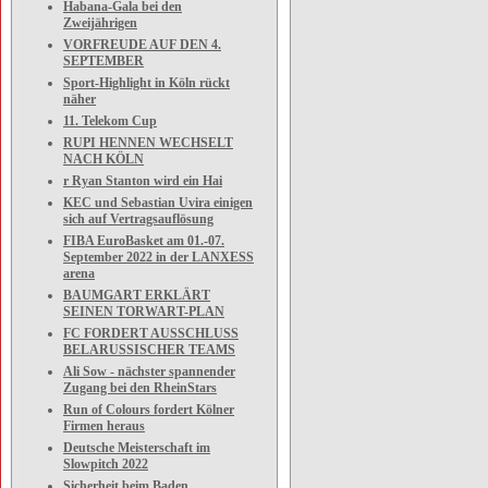
Habana-Gala bei den
Zweijährigen
VORFREUDE AUF DEN 4.
SEPTEMBER
Sport-Highlight in Köln rückt
näher
11. Telekom Cup
RUPI HENNEN WECHSELT
NACH KÖLN
r Ryan Stanton wird ein Hai
KEC und Sebastian Uvira einigen
sich auf Vertragsauflösung
FIBA EuroBasket am 01.-07.
September 2022 in der LANXESS
arena
BAUMGART ERKLÄRT
SEINEN TORWART-PLAN
FC FORDERT AUSSCHLUSS
BELARUSSISCHER TEAMS
Ali Sow - nächster spannender
Zugang bei den RheinStars
Run of Colours fordert Kölner
Firmen heraus
Deutsche Meisterschaft im
Slowpitch 2022
Sicherheit beim Baden