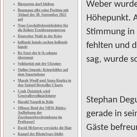
Weber wurde 
Biergarten darf bleiben
Baumann gibt seine Position mit
Ablauf des 30. September 2022
Höhepunkt. Al
auf
Neue Geschäftsbereichsleiter für
Stimmung in 
die Kölner Ernährungsmessen
Deutscher Wald in der Krise
helfende hände suchen helfende
fehlten und 
hände
Re-Start der h+h cologne
sag, wurde s
überzeugt
Solidarität mit der Ukraine:
Online-Impuls: Kriegsbilder auf
dem Smartphone
Marah Woolf und Anna Kupka in
den Spiegel Bestseller Charts
Cenk Özöztürk wird
Generalbevollmächtigter
Stephan Degu
Harald Naegeli in Köln
Offener Brief der NRW-Klubs:
gerade in se
Aufhebung der
Zuschauerbeschränkung im
Profisport!
Gäste befreu
David McIntyre verstärkt die Haie
Kampf der RheinStars bleibt