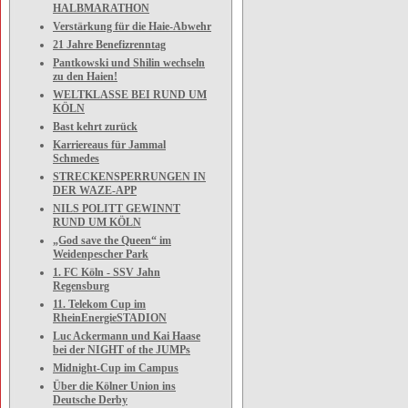
HALBMARATHON
Verstärkung für die Haie-Abwehr
21 Jahre Benefizrenntag
Pantkowski und Shilin wechseln
zu den Haien!
WELTKLASSE BEI RUND UM
KÖLN
Bast kehrt zurück
Karriereaus für Jammal
Schmedes
STRECKENSPERRUNGEN IN
DER WAZE-APP
NILS POLITT GEWINNT
RUND UM KÖLN
„God save the Queen“ im
Weidenpescher Park
1. FC Köln - SSV Jahn
Regensburg
11. Telekom Cup im
RheinEnergieSTADION
Luc Ackermann und Kai Haase
bei der NIGHT of the JUMPs
Midnight-Cup im Campus
Über die Kölner Union ins
Deutsche Derby