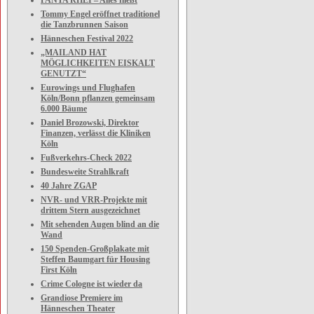
PANTA RHEI – Alles fließt
Tommy Engel eröffnet traditionel
die Tanzbrunnen Saison
Hänneschen Festival 2022
„MAILAND HAT
MÖGLICHKEITEN EISKALT
GENUTZT“
Eurowings und Flughafen
Köln/Bonn pflanzen gemeinsam
6.000 Bäume
Daniel Brozowski, Direktor
Finanzen, verlässt die Kliniken
Köln
Fußverkehrs-Check 2022
Bundesweite Strahlkraft
40 Jahre ZGAP
NVR- und VRR-Projekte mit
drittem Stern ausgezeichnet
Mit sehenden Augen blind an die
Wand
150 Spenden-Großplakate mit
Steffen Baumgart für Housing
First Köln
Crime Cologne ist wieder da
Grandiose Premiere im
Hänneschen Theater