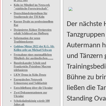
in 2022 fort
Köln ist Mitglied im Netzwerk
"städtische Forstwirtschaft"
Deutschlandstipendium für
Studierende der TH Köln
Kurzer Draht zu professionellem
Der nächste 
Rat
Designiertes Kölner Dreigestirn
Tanzgruppen 
erhält Schlüssel zur Hofburg
Information der neun
Traditionskorps
Autermann ha
Goldene Mütze 2022 der K.G. Alt-
Köllen geht an Michael Schwan
und Tänzern g
Festnahme eines mutmaßlichen
Mitglieds der ausländischen........
Bundeskanzler Scholz und
Trainingsbed
Frankreichs Präsident Macron
telefonieren
LKW Demo in Köln-Deutz
Bühne zu brin
Europäisches Netzwerk
Erinnerung und Solidarität
ließen die T
Entschließung über die Ukraine
Zwei Dokumentationen zur
Ukraine
Standing Ovat
Schokoladenkönig würde 100
Jahre alt