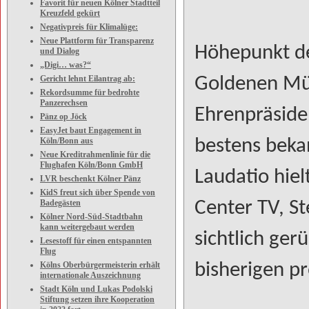
Favorit für neuen Kölner Stadtteil
Kreuzfeld gekürt
Negativpreis für Klimalüge:
Neue Plattform für Transparenz
Höhepunkt de
und Dialog
„Digi… was?“
Gericht lehnt Eilantrag ab:
Goldenen Mü
Rekordsumme für bedrohte
Panzerechsen
Ehrenpräside
Pänz op Jöck
EasyJet baut Engagement in
Köln/Bonn aus
bestens beka
Neue Kreditrahmenlinie für die
Flughafen Köln/Bonn GmbH
Laudatio hiel
LVR beschenkt Kölner Pänz
KidS freut sich über Spende von
Badegästen
Center TV, S
Kölner Nord-Süd-Stadtbahn
kann weitergebaut werden
sichtlich ger
Lesestoff für einen entspannten
Flug
Kölns Oberbürgermeisterin erhält
bisherigen p
internationale Auszeichnung
Stadt Köln und Lukas Podolski
Stiftung setzen ihre Kooperation