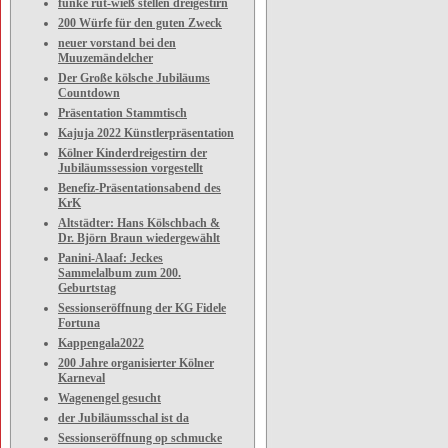
funke rut-wieß stellen dreigestirn
200 Würfe für den guten Zweck
neuer vorstand bei den
Muuzemändelcher
Der Große kölsche Jubiläums
Countdown
Präsentation Stammtisch
Kajuja 2022 Künstlerpräsentation
Kölner Kinderdreigestirn der
Jubiläumssession vorgestellt
Benefiz-Präsentationsabend des
KrK
Altstädter: Hans Kölschbach &
Dr. Björn Braun wiedergewählt
Panini-Alaaf: Jeckes
Sammelalbum zum 200.
Geburtstag
Sessionseröffnung der KG Fidele
Fortuna
Kappengala2022
200 Jahre organisierter Kölner
Karneval
Wagenengel gesucht
der Jubiläumsschal ist da
Sessionseröffnung op schmucke