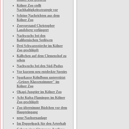
Kölner Zoo stellt
Nachhaltigkeitsstrategie vor
Schöne Nachrichten aus dem
Kölner Zoo
Zoovorstand Christopher
Landsberg verlängert
Nachwuchs bei den
Kalifornischen Seelöwen
Drei Schwarzstörche im Kölner
Zoo geschlüpft
Kälbchen auf dem Clemenshof zu
sehen
Nachwuchs bei den Süd-Pudus
Vor kurzem neu entdeckte Spezies
Sparkasse KölnBonn unterstützt
„Grünes Klassenzimmer" im
Kölner Zoo
Okapi-Jungtier im Kölner Zoo
Acht Kuba-Flamingos im Kölner
Zoo geschlüpft
Zoo übernimmt Büdchen vor dem
Haupteingang
neue Nashornanlage
Im Doppelpack für den Arterhalt