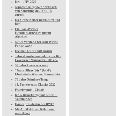
Krk - JHV 2022
Nippeser Bürgerwehr zieht sich
von Sanierung des FORT X
zurück
Die Große Kölner unterstützt und
hilft
Ein Blau-Wiesser
Herzblutkarnevalist nimmt
Abschied
Neuer Vorstand bei Blau Wiesse
Funke Wahn
Dietmar Teuber tritt zurück
Jahreshauptversammlung der KG
Lövenicher Neustädter 1903 e.V.
50 Jahre Corps à la suite
"Ganz Offene Tür" (GOT)
Elsaßstraße Wiedereröfnungsfeier
70 Jahre Schnüsse Tring
18. Fastelovends-Classics 2022
Fastelovends - Classic
KKG Blomekörfge mit neuem 1.
Vorsitzenden
Damenpräsidentin der BWF!
Mit AEGEAN von Köln/Bonn
nach Athen