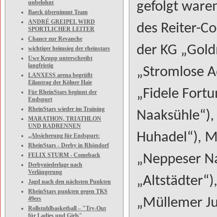
unbelohnt
gefolgt waren
Baeck übernimmt Team
ANDRÉ GREIPEL WIRD
des Reiter-Co
SPORTLICHER LEITER
Chance zur Revanche
der KG „Gold
wichtiger heimsieg der rheinstars
Uwe Krupp unterschreibt
langfristig
„Stromlose A
LANXESS arena begrüßt
Eilantrag der Kölner Haie
„Fidele Fort
Für RheinStars beginnt der
Endspurt
RheinStars wieder im Training
Naaksühle“),
MARATHON, TRIATHLON
UND RADRENNEN
Huhadel“), Mi
„Absicherung für Endspurt:
RheinStars - Derby in Rhöndorf
FELIX STURM - Comeback
„Neppeser Na
Derbyniederlage nach
Verlängerung
„Altstädter“)
Jagd nach den nächsten Punkten
RheinStars punkten gegen TKS
49ers
„Müllemer Jun
Rollstuhlbasketball – "Try-Out
für Ladies und Girls"