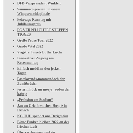
DFB-Vizepräsident Winkler:
Sammarco gewinnt in einem
Wimpernschlagfinale
Feiertags-Renntag mit
Jubiläumspreis
FC VERPFLICHTET STEFFEN
TIGGES
Große Pause Tour 2022
Garde Vital 2022
Vrigstreff meets Lutherkirche
Innovativer Zugweg am
Rosenmontag
Einfach mobil an den jecken
Tagen
Fastelovends-nommendach der
Zunftbrüder
jestern, hück un morje - orden der
kajuja
„Frohsinn em Stadion“
Jan un Griet besuchen Hospiz in
Urbach
KG UHU spendet ans Dreigestirn
Blaue Funken bleiben 2022 an der
frischen Luft
Überraschungen und ein