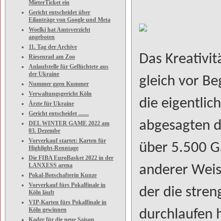
MieterTicket ein
Gericht entscheidet über
Eilanträge von Google und Meta
Woelki hat Amtsverzicht
angeboten
11. Tag der Archive
Das Kreativit
Riesenrad am Zoo
Anlaufstelle für Geflüchtete aus
der Ukraine
gleich vor Be
Nummer ggen Kummer
Verwaltungsgericht Köln
die eigentli
Ärzte für Ukraine
Gericht entscheidet .......
abgesagten d
DEL WINTER GAME 2022 am
03. Dezembe
Vorverkauf startet: Karten für
über 5.500 G
Highlight-Renntage
Die FIBA EuroBasket 2022 in der
LANXESS arena
anderer Weis
Pokal-Botschafterin Kunze
Vorverkauf fürs Pokalfinale in
der die stren
Köln läuft
VIP-Karten fürs Pokalfinale in
Köln gewinnen
durchlaufen 
Kader für die neue Saison