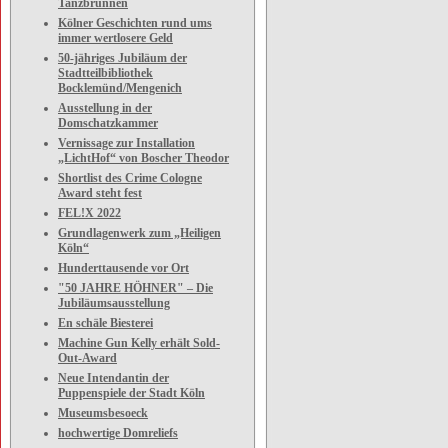
Tanzbrunnen
Kölner Geschichten rund ums
immer wertlosere Geld
50-jähriges Jubiläum der
Stadtteilbibliothek
Bocklemünd/Mengenich
Ausstellung in der
Domschatzkammer
Vernissage zur Installation
„LichtHof“ von Boscher Theodor
Shortlist des Crime Cologne
Award steht fest
FEL!X 2022
Grundlagenwerk zum „Heiligen
Köln“
Hunderttausende vor Ort
"50 JAHRE HÖHNER" – Die
Jubiläumsausstellung
En schäle Biesterei
Machine Gun Kelly erhält Sold-
Out-Award
Neue Intendantin der
Puppenspiele der Stadt Köln
Museumsbesoeck
hochwertige Domreliefs