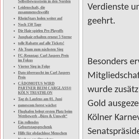
Selbstbewusstsein in den Norden
Verdienste u
Leidenschaft, die
zusammenschweißt
RheinStars holen weiter auf
geehrt.
Noch 150 Tage
Die Haie spielen Pre-Playoffs
Junghaie erhalten erneut 5 Sterne
tolle Rabatte auf alle Tickets!
Als Team zum nächsten Sieg
FC-Renntag: Carl Jaspers Preis
Besonders er
im Fokus
Vierter Sieg in Folge
Dato überrascht im Carl Jaspers
Mitgliedschaf
Preis
CÁDOMOTUS WIRD
wurde zusätz
PARTNER BEIM CARGLASS®
KÖLN TRIATHLON
Tag ds Laufens am 01. Juni
Gold ausgeze
gamescom forest wächst
Flughafen belegt ersten Platz beim
Kölner Karne
Wettbewerb „Büro & Umwelt“
Ein rollendes
Geburtstagsgeschenk
Senatspräsid
Hilfe für obdachlose Menschen