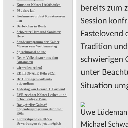
Kunst an Kölner Litfaßsäulen
bereits zum 
40 Jahre laif
Koelnmesse ordnet Kunstmessen
Session konfr
neu
Bärbelchen in Rente
Fastelovend 
Schwester Hero und Sanitäter
Hero
Sonderprogramm der Kölner
Tradition un
Museen zum Weltfrauentag
Sprachportal online
schwierigen 
Neues Volkstheater aus dem
Automaten
wir wollen reden!
unter Beacht
EDITIONALE Köln 2022,
Dr. Dormagen-Guffanti-
Stipendium
Situation um
Todestag von Gérard J. Corboud
LVR zeichnet Kölner Lesben- und
Schwulentag e.V.aus
Das „Atelier Galata“
Stipendienprogramm der Stadt
Uwe Lüdemann 
Köln
Förderstipendien 2022 –
Michael Schw
Bewerbungen ab jetzt möglich