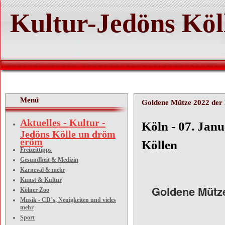
Kultur-Jedöns Köl
Menü
Goldene Mütze 2022 der 
Aktuelles - Kultur -
Köln -
Jedöns Kölle un dröm
eröm
Köllen
Freizeittipps
Gesundheit & Medizin
Karneval & mehr
Kunst & Kultur
Goldene Mütze
Kölner Zoo
Musik - CD´s, Neuigkeiten und vieles
mehr
Sport