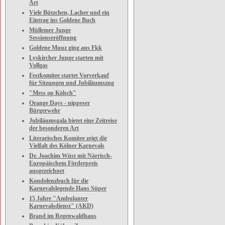
Art
Viele Bützchen, Lacher und ein
Eintrag ins Goldene Buch
Müllemer Junge
Sessionseröffnung
Goldene Muuz ging ans Fkk
Lyskircher Junge starten mit
Vollgas
Festkomitee startet Vorverkauf
für Sitzungen und Jubiläumszug
"Mess op Kölsch"
Orange Days - nippeser
Bürgerwehr
Jubiläumsgala bietet eine Zeitreise
der besonderen Art
Literarisches Komitee zeigt die
Vielfalt des Kölner Karnevals
Dr. Joachim Wüst mit Närrisch-
Europäischem Förderpreis
ausgezeichnet
Kondolenzbuch für die
Karnevalslegende Hans Süper
15 Jahre "Ambulanter
Karnevalsdienst" (AKD)
Brand im Regenwaldhaus