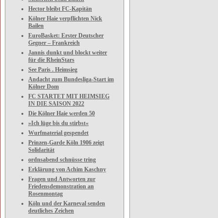
Hector bleibt FC-Kapitän
Kölner Haie verpflichten Nick
Bailen
EuroBasket: Erster Deutscher
Gegner – Frankreich
Jannis dunkt und blockt weiter
für die RheinStars
See Paris . Heimsieg
Andacht zum Bundesliga-Start im
Kölner Dom
FC STARTET MIT HEIMSIEG
IN DIE SAISON 2022
Die Kölner Haie werden 50
»Ich lüge bis du stirbst«
Wurfmaterial gespendet
Prinzen-Garde Köln 1906 zeigt
Solidarität
ordnsabend schnüsse tring
Erklärung von Achim Kaschny
Fragen und Antworten zur
Friedensdemonstration an
Rosenmontag
Köln und der Karneval senden
deutliches Zeichen