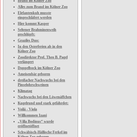
Brand im Kölner Zoo
Alles zum Brand im Kölner Zoo
Elefantenkuh musste
eingeschläfert werden
Hier kommt Kasper
Seltener Brahminenweih
geschlüpft:
Graziles Duo:
In den Osterferien ab in den
Kölner Zoo
Zoodirektor Prof. Theo B. Pagel
verlängert
Doppelbock im Kölner Zoo
Ameisenbär geboren
dreifacher Nachwuchs bei den
Pinselohrschweinen
Klimatag
Nachwuchs bei den Löwenäffchen
Kugelrund und stark gefährdet:
Voilá - Viola
Willkommen Izani
„Villa Bodinus“ wurde
eröffnetöffnet
Schwäbisch-Hällische Ferkel im
Kölner Zoo geboren