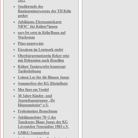
2022
Studierende des
Bauingenieurwesens der TH Köln
geehrt
Jubiläums-Ehrenamtskarte
NRW" für Kölner*innen
easyJet setzt in Köln/Bonn auf
Wachstum
Pänz ungerwääs
Eissaison im Lentpark endet
Oberbürgermeisterin Reker reist
mit Delegation nach Brasilien
Kölner Taxigewerbe beantragt
Tariferhöhung
Leinen Los für die Blauen Jungs
Sommerfest der KG Rheinflotte
Mer fiere em Veedel
30 Jahre Kinder- und
Jugendtanzgruppe „De
Höppemötzjer“ e.V.
Frohsinniges Brauchtum
Jubiläumsfeier 70+2 des
Tanzkorps Blaue Jungs der KG
Lövenicher Neustädter 1903 e.V.
GMKG Sommerfest