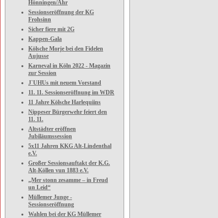
Hönningen/Ahr
Sessionseröffnung der KG
Frohsinn
Sicher fiere mit 2G
Kappen-Gala
Kölsche Morje bei den Fidelen
Aujusse
Karneval in Köln 2022 - Magazin
zur Session
J`UHUs mit neuem Vorstand
11. 11. Sessionseröffnung im WDR
11 Jahre Kölsche Harlequiins
Nippeser Bürgerwehr feiert den
11. 11.
Altstädter eröffnen
Jubiläumssession
5x11 Jahren KKG Alt-Lindenthal
e.V.
Großer Sessionsauftakt der K.G.
Alt-Köllen vun 1883 e.V.
„Mer stonn zesamme – in Freud
un Leid“
Müllemer Junge -
Sessionseröffnung
Wahlen bei der KG Müllemer