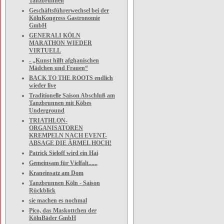
Tanzbrunnen
Geschäftsführerwechsel bei der
KölnKongress Gastronomie
GmbH
GENERALI KÖLN
MARATHON WIEDER
VIRTUELL
- „Kunst hilft afghanischen
Mädchen und Frauen“
BACK TO THE ROOTS endlich
wieder live
Traditionelle Saison Abschluß am
Tanzbrunnen mit Köbes
Underground
TRIATHLON-
ORGANISATOREN
KREMPELN NACH EVENT-
ABSAGE DIE ÄRMEL HOCH!
Patrick Sieloff wird ein Hai
Gemeinsam für Vielfalt......
Kraneinsatz am Dom
Tanzbrunnen Köln - Saison
Rückblick
sie machen es nochmal
Pico, das Maskottchen der
KölnBäder GmbH