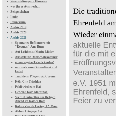
Veranstaltungen - Hinweise
wat jitt et söns noch....
Die tradition
Zeitgeschehen
Links
Ehrenfeld am
Impressum
Archiv 2019
Wieder einma
Archiv 2020
Archiv 2021
aktuelle Ent
Spontanes Hofkonzert mit
"Rotznas" Jens Bütte
für die mi
Auf Leihbasis: Moritz Müller
Ausstellung Domschatzkammer
Eröffnungsv
immerwigger-Tickets kaufen!
nur noch zum Gottesdienst und
Veranstalte
Gebet
Traditions-Pflege trotz Corona
e.V. 1951 m
Köln City Triathlon
Poldi wird zum Hai
Ehrenfeld, 
Generali Köln Marathon
Vier Christmetten am Heiligen
Feier zu ver
Abend im Kölner Dom
Kölner Zoo ab Freitag, 12. März,
Abbau Hängegerüst