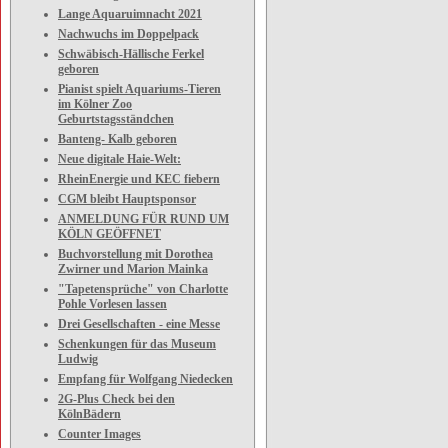
Lange Aquaruimnacht 2021
Nachwuchs im Doppelpack
Schwäbisch-Hällische Ferkel
geboren
Pianist spielt Aquariums-Tieren
im Kölner Zoo
Geburtstagsständchen
Banteng- Kalb geboren
Neue digitale Haie-Welt:
RheinEnergie und KEC fiebern
CGM bleibt Hauptsponsor
ANMELDUNG FÜR RUND UM
KÖLN GEÖFFNET
Buchvorstellung mit Dorothea
Zwirner und Marion Mainka
"Tapetensprüche" von Charlotte
Pohle Vorlesen lassen
Drei Gesellschaften - eine Messe
Schenkungen für das Museum
Ludwig
Empfang für Wolfgang Niedecken
2G-Plus Check bei den
KölnBädern
Counter Images