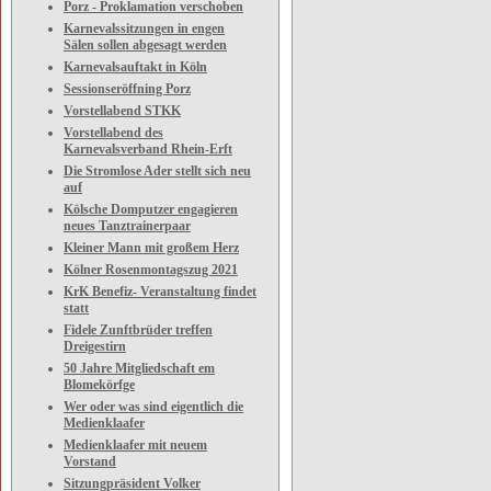
Porz - Proklamation verschoben
Karnevalssitzungen in engen
Sälen sollen abgesagt werden
Karnevalsauftakt in Köln
Sessionseröffning Porz
Vorstellabend STKK
Vorstellabend des
Karnevalsverband Rhein-Erft
Die Stromlose Ader stellt sich neu
auf
Kölsche Domputzer engagieren
neues Tanztrainerpaar
Kleiner Mann mit großem Herz
Kölner Rosenmontagszug 2021
KrK Benefiz- Veranstaltung findet
statt
Fidele Zunftbrüder treffen
Dreigestirn
50 Jahre Mitgliedschaft em
Blomekörfge
Wer oder was sind eigentlich die
Medienklaafer
Medienklaafer mit neuem
Vorstand
Sitzungpräsident Volker