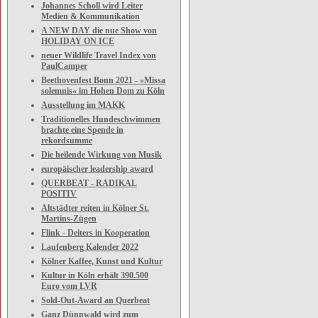
Johannes Scholl wird Leiter
Medien & Kommunikation
A NEW DAY die nue Show von
HOLIDAY ON ICE
neuer Wildlife Travel Index von
PaulCamper
Beethovenfest Bonn 2021 - »Missa
solemnis« im Hohen Dom zu Köln
Ausstellung im MAKK
Traditionelles Hundeschwimmen
brachte eine Spende in
rekordsumme
Die heilende Wirkung von Musik
europäischer leadership award
QUERBEAT - RADIKAL
POSITIV
Altstädter reiten in Kölner St.
Martins-Zügen
Flink - Deiters in Kooperation
Laufenberg Kalender 2022
Kölner Kaffee, Kunst und Kultur
Kultur in Köln erhält 390.500
Euro vom LVR
Sold-Out-Award an Querbeat
Ganz Dünnwald wird zum