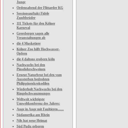
Junge
Ordensabend der Flittarder KG
Sessionsauftakt Fidele
Zunftbrüder
111 Tickets für den Kölner
Karneval
Greesberger sagen alle
Veranstaltungen ab
die 4 Musketiere
Kölner Zoo hilft Hochwasser-
Opfern
die 4 daltons erobern köln
Nachwuchs bei den
Pinselohrschweinen
Erneut Naturbrut bei den vom
Aussterben bedrohten
Philippinenkrokodilen
Wiederholt Nachwuchs bei den
Ringelschwanzmungos
Weltweit wichtigste
Umweltkonferenz des Jahres:
Auge in Auge mit Faultieren.......
Südamerika am Rhein
Nils hat neue Heimat
Süd Pudu geboren