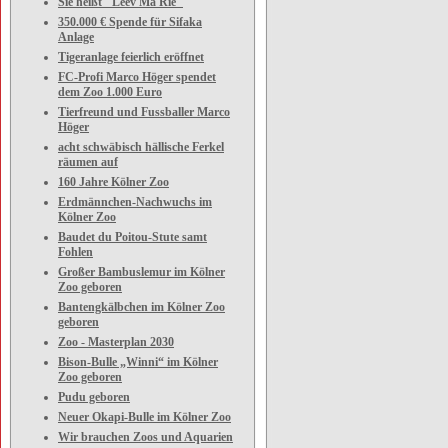
Sie heißt "Leev Ma Rie"
350.000 € Spende für Sifaka
Anlage
Tigeranlage feierlich eröffnet
FC-Profi Marco Höger spendet
dem Zoo 1.000 Euro
Tierfreund und Fussballer Marco
Höger
acht schwäbisch hällische Ferkel
räumen auf
160 Jahre Kölner Zoo
Erdmännchen-Nachwuchs im
Kölner Zoo
Baudet du Poitou-Stute samt
Fohlen
Großer Bambuslemur im Kölner
Zoo geboren
Bantengkälbchen im Kölner Zoo
geboren
Zoo - Masterplan 2030
Bison-Bulle „Winni“ im Kölner
Zoo geboren
Pudu geboren
Neuer Okapi-Bulle im Kölner Zoo
Wir brauchen Zoos und Aquarien