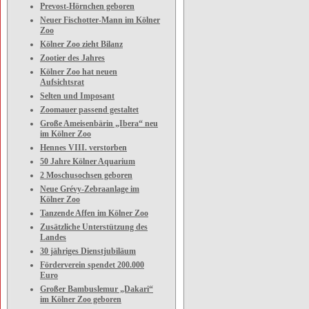
Prevost-Hörnchen geboren
Neuer Fischotter-Mann im Kölner
Zoo
Kölner Zoo zieht Bilanz
Zootier des Jahres
Kölner Zoo hat neuen
Aufsichtsrat
Selten und Imposant
Zoomauer passend gestaltet
Große Ameisenbärin „Ibera“ neu
im Kölner Zoo
Hennes VIII. verstorben
50 Jahre Kölner Aquarium
2 Moschusochsen geboren
Neue Grévy-Zebraanlage im
Kölner Zoo
Tanzende Affen im Kölner Zoo
Zusätzliche Unterstützung des
Landes
30 jähriges Dienstjubiläum
Förderverein spendet 200.000
Euro
Großer Bambuslemur „Dakari“
im Kölner Zoo geboren