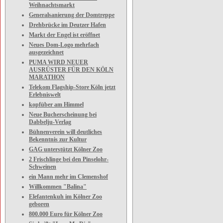
Weihnachtsmarkt
Generalsanierung der Domtreppe
Drehbrücke im Deutzer Hafen
Markt der Engel ist eröffnet
Neues Dom-Logo mehrfach
ausgezeichnet
PUMA WIRD NEUER
AUSRÜSTER FÜR DEN KÖLN
MARATHON
Telekom Flagship-Store Köln jetzt
Erlebniswelt
kopfüber am Himmel
Neue Bucherscheinung bei
Dabbelju-Verlag
Bühnenverein will deutliches
Bekenntnis zur Kultur
GAG unterstützt Kölner Zoo
2 Frischlinge bei den Pinselohr-
Schweinen
ein Mann mehr im Clemenshof
Willkommen "Balina"
Elefantenkuh im Kölner Zoo
geboren
800.000 Euro für Kölner Zoo