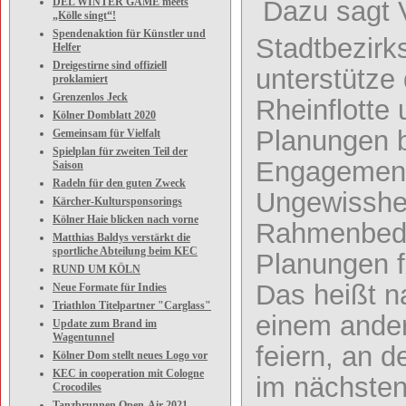
DEL WINTER GAME meets
Dazu sagt 
„Kölle singt“!
Spendenaktion für Künstler und
Stadtbezirk
Helfer
Dreigestirne sind offiziell
unterstütze
proklamiert
Grenzenlos Jeck
Rheinflotte 
Kölner Domblatt 2020
Planungen bi
Gemeinsam für Vielfalt
Spielplan für zweiten Teil der
Engagement 
Saison
Radeln für den guten Zweck
Ungewisshei
Kärcher-Kultursponsorings
Kölner Haie blicken nach vorne
Rahmenbedi
Matthias Baldys verstärkt die
sportliche Abteilung beim KEC
Planungen f
RUND UM KÖLN
Das heißt na
Neue Formate für Indies
Triathlon Titelpartner "Carglass"
einem ande
Update zum Brand im
Wagentunnel
feiern, an 
Kölner Dom stellt neues Logo vor
KEC in cooperation mit Cologne
im nächste
Crocodiles
Tanzbrunnen Open-Air 2021