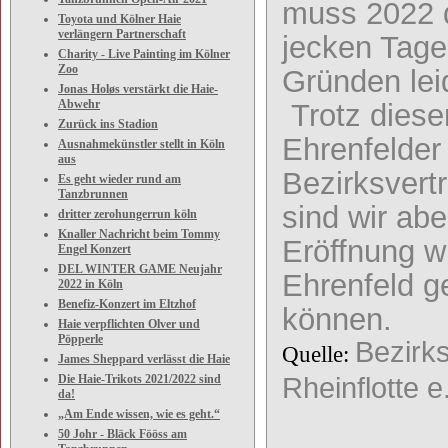
muss 2022 d
Toyota und Kölner Haie
verlängern Partnerschaft
jecken Tage
Charity - Live Painting im Kölner
Zoo
Gründen leid
Jonas Holøs verstärkt die Haie-
Abwehr
Trotz dieser
Zurück ins Stadion
Ehrenfelder
Ausnahmekünstler stellt in Köln
aus
Bezirksvert
Es geht wieder rund am
Tanzbrunnen
sind wir abe
dritter zerohungerrun köln
Knaller Nachricht beim Tommy
Eröffnung w
Engel Konzert
DEL WINTER GAME Neujahr
Ehrenfeld g
2022 in Köln
Benefiz-Konzert im Eltzhof
können.
Haie verpflichten Olver und
Pöpperle
Bezirks
Quelle:
James Sheppard verlässt die Haie
Die Haie-Trikots 2021/2022 sind
Rheinflotte e
da!
„Am Ende wissen, wie es geht.“
50 Johr - Bläck Fööss am