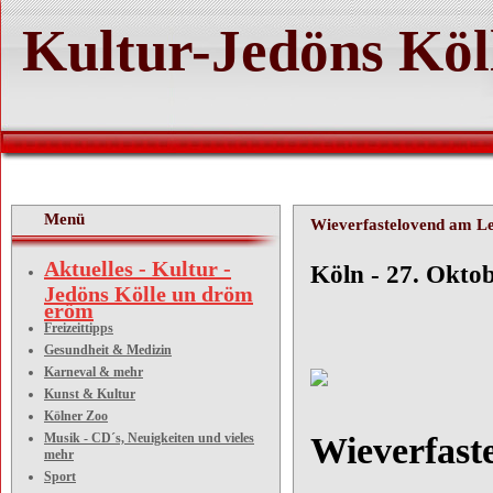
Kultur-Jedöns Köl
Menü
Wieverfastelovend am Len
Aktuelles - Kultur -
Köln - 27. Okto
Jedöns Kölle un dröm
eröm
Freizeittipps
Gesundheit & Medizin
Karneval & mehr
Kunst & Kultur
Kölner Zoo
Musik - CD´s, Neuigkeiten und vieles
Wieverfast
mehr
Sport