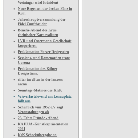
Weininger wird Präsident
Neue Regenten der Jecken Pänz in
Köln
Jahreshauptversammlung der
Fidel Zunftbrüder
Benefiz-Abend des Kreis
rheinischer Karnevalisten
LVR und Ostermann Gesellschaft
kooperieren
Proklamation Porzer Dreigestirn
Sessions- und Damenorden trotz
Corona
Proklamation des Kölner
Dreigestirns:
elfter im elften in der lanxess
arena
Sonntags-Matinee des KKK
Wieverfastelovend am Lenauplatz
fällt aus
Schäl Sick vun 1952 e.V sagt
Veranstaltungen ab
23. Echte Fründe - Abend
KAJUJA -Künstlerpräsentation
2021
KrK Scheckübergabe an