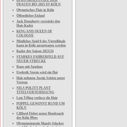
DFB-POKALFINALE DER
FRAUEN BIS 2025 IN KÖLN
Olympisches Flair in Köln
Öffentlicher Eislauf
Jack Dougherty verstärkt den
Haie-Kader
KING AND QUEEN OF
COLOGNE
Mögliches Spiel 6 des Viertelfinals
kann in Köln ausgetragen werden
Kader der Saison 2023/24
STARKES FAHRERFELD AUF
NEUER STRECKE
Raus mit Applaus
Frederik Storm wird ein Hai
Haie nehmen Justin Schütz unter
Vertrag
NILS POLITT PLANT
TITELVERTEIDIGUNG
Luis Üffing verlässt die Haie
POPPEL GEWINNT RUND UM
KÖLN
Clifford Fisher neuer Headcoach
der Köln 99ers
Olympiasiegerin Mandy Islacker