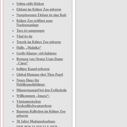
Selten-süße Küken
Elefant im Kölner Zoo geboren
Neugeborener Elefant ist eine Kuh
Kölner Zoo eröffnet neue
Nashornanlage
Taco ist umgezogen
Vlad ist da
Tenrek im Kölner Zoo geboren
Hallo, „Malaika“
Große Klappe, viel dahinter
Rettung von Orang-Utan-Dame
„Cinta“
heiliges Kamel geboren
Global Humane ehrt Theo Pagel
Neues Haus für
Publikumslieblinge:
Männermangel bei den Erdferkeln
Willkommen „Imara“:
Vietnamesischen
Krokodilschwanzechsen
Banteng-Kälbchen im Kölner Zoo
geboren
50 Jahre Madagaskarhaus