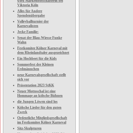
wird Markenbotschafterin bei
Viktoria Köln
Alles für Andere
Spendenübergabe
Volleyballturnier der
Karnevalisten
Jecke Familie:
Senat der Blau-Wiesse Funke
Wahn
Festkomitee Kölner Karneval mit
dem Rheinlandtaler ausgezeichnet
Ein Hochbeet für die Kids
Sommerfest der Kleinen
Erdmännchen
neue Karnevalsgesellschaft stellt
sich vor
Präsentation 2023 StKK
Neuer Mottoschal ist eine
Hommage an kölsche Bühnen
die Jungen Löwen sind los
Kölsche Lieder für den guten
Zweck
Ordentliche Mitgliedsgesellschaft
im Festkomitee Kölner Karneval
Sitz-Skulpturen