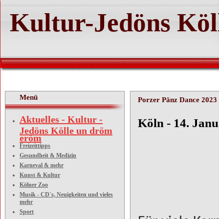
Kultur-Jedöns Köl
Menü
Porzer Pänz Dance 2023
Aktuelles - Kultur -
Köln - 14. Jan
Jedöns Kölle un dröm
eröm
Freizeittipps
Gesundheit & Medizin
Porze
Karneval & mehr
Kunst & Kultur
Kölner Zoo
Musik - CD´s, Neuigkeiten und vieles
mehr
Sport