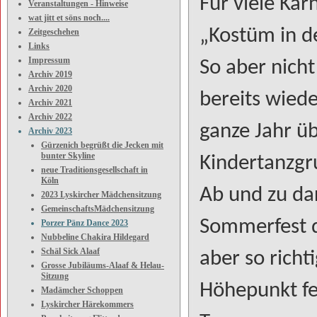
Für viele Kar
Veranstaltungen - Hinweise
wat jitt et söns noch....
„Kostüm in d
Zeitgeschehen
Links
Impressum
So aber nicht
Archiv 2019
Archiv 2020
bereits wiede
Archiv 2021
Archiv 2022
ganze Jahr üb
Archiv 2023
Gürzenich begrüßt die Jecken mit
bunter Skyline
Kindertanzgr
neue Traditionsgesellschaft in
Köln
Ab und zu da
2023 Lyskircher Mädchensitzung
GemeinschaftsMädchensitzung
Sommerfest d
Porzer Pänz Dance 2023
Nubbeline Chakira Hildegard
Schäl Sick Alaaf
aber so richt
Grosse Jubiläums-Alaaf & Helau-
Sitzung
Höhepunkt fei
Madämcher Schoppen
Lyskircher Härekommers