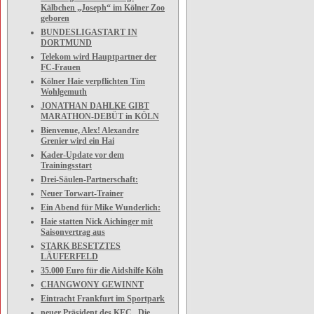
Kälbchen „Joseph“ im Kölner Zoo
geboren
BUNDESLIGASTART IN
DORTMUND
Telekom wird Hauptpartner der
FC-Frauen
Kölner Haie verpflichten Tim
Wohlgemuth
JONATHAN DAHLKE GIBT
MARATHON-DEBÜT in KÖLN
Bienvenue, Alex! Alexandre
Grenier wird ein Hai
Kader-Update vor dem
Trainingsstart
Drei-Säulen-Partnerschaft:
Neuer Torwart-Trainer
Ein Abend für Mike Wunderlich:
Haie statten Nick Aichinger mit
Saisonvertrag aus
STARK BESETZTES
LÄUFERFELD
35.000 Euro für die Aidshilfe Köln
CHANGWONY GEWINNT
Eintracht Frankfurt im Sportpark
neuer Präsident des KEC „Die