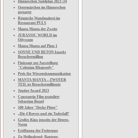
Hänneschen Spielplan 2023 /24
Ostermärchen im Hänneschen
gestartet
Römische Wandmalerei im
Restaurant PULS
Manta Manta der Zweite
JURASSIC WORLD im
Odyssum
Manta Manta auf Platz 1
SONNE UND BETON knackt
Besuchermillion
Finissage zur Ausstellung
"Colonian Rhapsody"
Preis für Wissenskommunikation
MANTA MANTA – ZWOTER
TEIL ist Besuchermillionär
Jupiter Award 2023
Constantin Film gratuliert
Sebastian Bezzel
100 Jahre "Decke Pitter"
„Die 4 Reeves und ein Todesfall“
Großes Kino jenseits der Hetero-
Norm
Eröffnung der Freitreppe
Zu Heiligabend: Banteng-