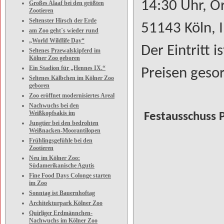
14:30 Uhr, Or
Großes Alaaf bei den größten
Zootieren
Seltenster Hirsch der Erde
51143 Köln, 
am Zoo geht´s wieder rund
„World Wildlife Day“
Der Eintritt i
Seltenes Przewalskipferd im
Kölner Zoo geboren
Ein Stadion für „Hennes IX.“
Preisen gesor
Seltenes Kälbchen im Kölner Zoo
geboren
Zoo eröffnet modernisiertes Areal
Nachwuchs bei den
Weißkopfsakis im
Festausschuss P
Jungtier bei den bedrohten
Weißnacken-Moorantilopen
Frühlingsgefühle bei den
Zootieren
Neu im Kölner Zoo:
Südamerikanische Agutis
Fine Food Days Colonge starten
im Zoo
Sonntag ist Bauernhoftag
Architekturpark Kölner Zoo
Quirliger Erdmännchen-
Nachwuchs im Kölner Zoo