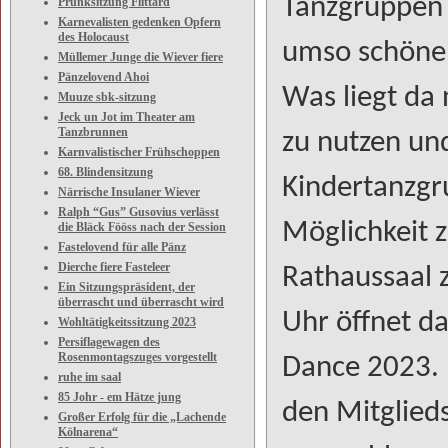
Tanzgruppen 
Prunksitzung Flittard
Karnevalisten gedenken Opfern
des Holocaust
umso schöner
Müllemer Junge die Wiever fiere
Pänzelovend Ahoi
Was liegt da 
Muuze sbk-sitzung
Jeck un Jot im Theater am
Tanzbrunnen
zu nutzen un
Karnvalistischer Frühschoppen
68. Blindensitzung
Kindertanzgr
Närrische Insulaner Wiever
Ralph “Gus” Gusovius verlässt
Möglichkeit 
die Bläck Fööss nach der Session
Fastelovend für alle Pänz
Dierche fiere Fasteleer
Rathaussaal 
Ein Sitzungspräsident, der
überrascht und überrascht wird
Uhr öffnet da
Wohltätigkeitssitzung 2023
Persiflagewagen des
Rosenmontagszuges vorgestellt
Dance 2023. 
ruhe im saal
85 Johr - em Hätze jung
den Mitglied
Großer Erfolg für die „Lachende
Kölnarena“