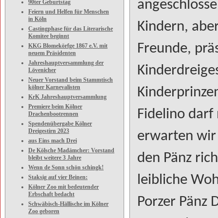
angeschlosse
90ter Geburtstag
Feiern und Helfen für Menschen
in Köln
Kindern, abe
Castingphase für das Literarische
Komitee beginnt
Freunde, prä
KKG Blomekörfge 1867 e.V. mit
neuem Präsidenten
Jahreshauptversammlung der
Kinderdreige
Lövenicher
Neuer Vorstand beim Stammtisch
kölner Karnevalisten
Kinderprinze
KrK Jahreshauptversammlung
Premiere beim Kölner
Fidelino dar
Drachenbootrennen
Spendenübergabe Kölner
Dreigestirn 2023
erwarten wir
aus Eins mach Drei
De Kölsche Madämcher: Vorstand
den Pänz richt
bleibt weitere 3 Jahre
Wenn de Sonn schön schingk!
leibliche Woh
Staksig auf vier Beinen:
Kölner Zoo mit bedeutender
Erbschaft bedacht
Porzer Pänz 
Schwäbisch-Hällische im Kölner
Zoo geboren