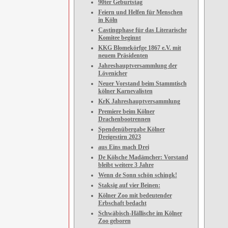
90ter Geburtstag
Feiern und Helfen für Menschen
in Köln
Castingphase für das Literarische
Komitee beginnt
KKG Blomekörfge 1867 e.V. mit
neuem Präsidenten
Jahreshauptversammlung der
Lövenicher
Neuer Vorstand beim Stammtisch
kölner Karnevalisten
KrK Jahreshauptversammlung
Premiere beim Kölner
Drachenbootrennen
Spendenübergabe Kölner
Dreigestirn 2023
aus Eins mach Drei
De Kölsche Madämcher: Vorstand
bleibt weitere 3 Jahre
Wenn de Sonn schön schingk!
Staksig auf vier Beinen:
Kölner Zoo mit bedeutender
Erbschaft bedacht
Schwäbisch-Hällische im Kölner
Zoo geboren