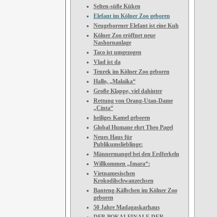
Selten-süße Küken
Elefant im Kölner Zoo geboren
Neugeborener Elefant ist eine Kuh
Kölner Zoo eröffnet neue
Nashornanlage
Taco ist umgezogen
Vlad ist da
Tenrek im Kölner Zoo geboren
Hallo, „Malaika“
Große Klappe, viel dahinter
Rettung von Orang-Utan-Dame
„Cinta“
heiliges Kamel geboren
Global Humane ehrt Theo Pagel
Neues Haus für
Publikumslieblinge:
Männermangel bei den Erdferkeln
Willkommen „Imara“:
Vietnamesischen
Krokodilschwanzechsen
Banteng-Kälbchen im Kölner Zoo
geboren
50 Jahre Madagaskarhaus