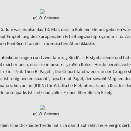
(c) W. Scheurer
3. Juni war es also das 13. Mal, dass in Köln ein Elefant geboren wurd
 auf Empfehlung des Europäischen Erhaltungszuchtprogramms für Asi
von Pont-Scorff an der französischen Atlantikküste.
antenkühe tragen rund zwei Jahre. „,Bindi‘ ist Erstgebärende und hat
t ihr sicher auch, dass sie in unserer großen Kölner Herde bereits vie
irektor Prof. Theo B. Pagel. „Die Geburt fand wieder in der Gruppe st
e ist ruhig und entspannt“, beschreibt Pagel, der sowohl Mitglied de
naturschutzunion (IUCN) für Asiatische Elefanten als auch Kurator de
Elefantenparks ist stolz und voller Freude über diesen Erfolg.
(c) W. Scheurer
rheinische Dickhäuterherde hat sich damit auf zehn Tiere vergrößert. 