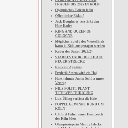
DFB-POKALFINALE DER
FRAUEN BIS 2025 IN KÖLN
Olympisches Flair in Köln
Öffentlicher Eislauf
Jack Dougherty verstärkt den
Haie-Kader
KING AND QUEEN OF
COLOGNE
Mögliches Spiel 6 des Viertelfinals
kann in Köln ausgetragen werden
Kader der Saison 2023/24
STARKES FAHRERFELD AUF
NEUER STRECKE
Raus mit Applaus
Frederik Storm wird ein Hai
Haie nehmen Justin Schütz unter
Vertrag
NILS POLITT PLANT
TITELVERTEIDIGUNG
Luis Üffing verlässt die Haie
POPPEL GEWINNT RUND UM
KÖLN
Clifford Fisher neuer Headcoach
der Köln 99ers
Olympiasiegerin Mandy Islacker