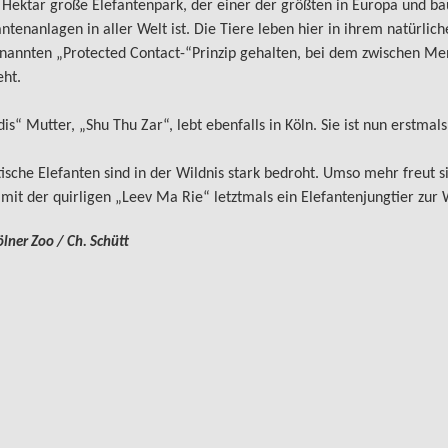
 Hektar große Elefantenpark, der einer der größten in Europa und bau
antenanlagen in aller Welt ist. Die Tiere leben hier in ihrem natürl
nannten „Protected Contact-“Prinzip gehalten, bei dem zwischen Men
eht.
dis“ Mutter, „Shu Thu Zar“, lebt ebenfalls in Köln. Sie ist nun erstm
tische Elefanten sind in der Wildnis stark bedroht. Umso mehr freut
 mit der quirligen „Leev Ma Rie“ letztmals ein Elefantenjungtier zur 
ölner Zoo / Ch. Schütt