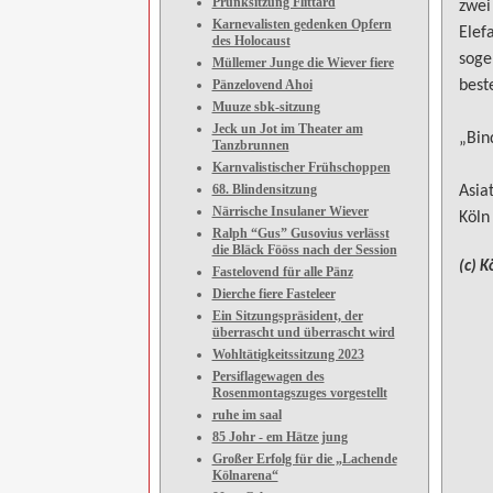
Prunksitzung Flittard
zwei
Karnevalisten gedenken Opfern
Elef
des Holocaust
soge
Müllemer Junge die Wiever fiere
Pänzelovend Ahoi
best
Muuze sbk-sitzung
Jeck un Jot im Theater am
„Bin
Tanzbrunnen
Karnvalistischer Frühschoppen
68. Blindensitzung
Asia
Närrische Insulaner Wiever
Köln
Ralph “Gus” Gusovius verlässt
die Bläck Fööss nach der Session
(c) K
Fastelovend für alle Pänz
Dierche fiere Fasteleer
Ein Sitzungspräsident, der
überrascht und überrascht wird
Wohltätigkeitssitzung 2023
Persiflagewagen des
Rosenmontagszuges vorgestellt
ruhe im saal
85 Johr - em Hätze jung
Großer Erfolg für die „Lachende
Kölnarena“