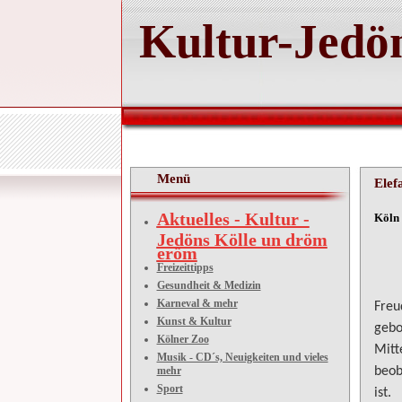
Kultur-Jedön
Menü
Elef
Aktuelles - Kultur -
Kö
Jedöns Kölle un dröm
eröm
13
Freizeittipps
Gesundheit & Medizin
Karneval & mehr
Freu
Kunst & Kultur
gebo
Kölner Zoo
Mitt
Musik - CD´s, Neuigkeiten und vieles
mehr
beob
Sport
ist.