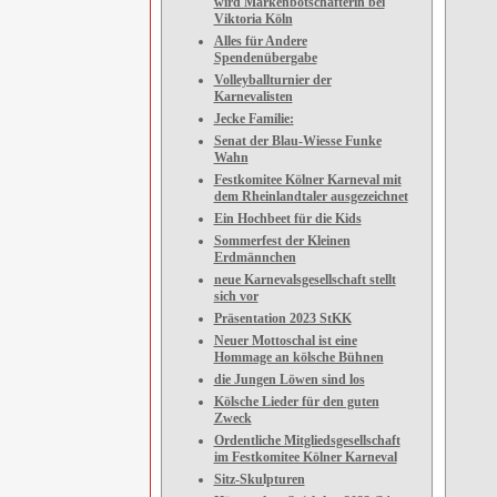
wird Markenbotschafterin bei
Viktoria Köln
Alles für Andere
Spendenübergabe
Volleyballturnier der
Karnevalisten
Jecke Familie:
Senat der Blau-Wiesse Funke
Wahn
Festkomitee Kölner Karneval mit
dem Rheinlandtaler ausgezeichnet
Ein Hochbeet für die Kids
Sommerfest der Kleinen
Erdmännchen
neue Karnevalsgesellschaft stellt
sich vor
Präsentation 2023 StKK
Neuer Mottoschal ist eine
Hommage an kölsche Bühnen
die Jungen Löwen sind los
Kölsche Lieder für den guten
Zweck
Ordentliche Mitgliedsgesellschaft
im Festkomitee Kölner Karneval
Sitz-Skulpturen