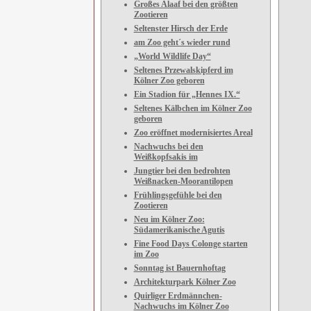
Großes Alaaf bei den größten
Zootieren
Seltenster Hirsch der Erde
am Zoo geht´s wieder rund
„World Wildlife Day“
Seltenes Przewalskipferd im
Kölner Zoo geboren
Ein Stadion für „Hennes IX.“
Seltenes Kälbchen im Kölner Zoo
geboren
Zoo eröffnet modernisiertes Areal
Nachwuchs bei den
Weißkopfsakis im
Jungtier bei den bedrohten
Weißnacken-Moorantilopen
Frühlingsgefühle bei den
Zootieren
Neu im Kölner Zoo:
Südamerikanische Agutis
Fine Food Days Colonge starten
im Zoo
Sonntag ist Bauernhoftag
Architekturpark Kölner Zoo
Quirliger Erdmännchen-
Nachwuchs im Kölner Zoo