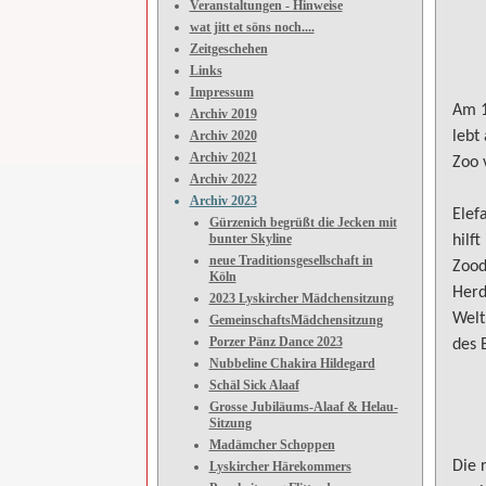
Veranstaltungen - Hinweise
wat jitt et söns noch....
Zeitgeschehen
Links
Impressum
Am 1
Archiv 2019
Archiv 2020
lebt
Archiv 2021
Zoo 
Archiv 2022
Archiv 2023
Elef
Gürzenich begrüßt die Jecken mit
bunter Skyline
hilf
neue Traditionsgesellschaft in
Zood
Köln
Herd
2023 Lyskircher Mädchensitzung
Welt
GemeinschaftsMädchensitzung
Porzer Pänz Dance 2023
des 
Nubbeline Chakira Hildegard
Schäl Sick Alaaf
Grosse Jubiläums-Alaaf & Helau-
Sitzung
Madämcher Schoppen
Die 
Lyskircher Härekommers