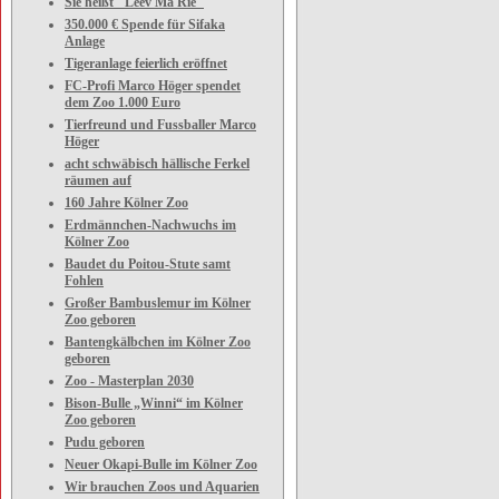
Sie heißt "Leev Ma Rie"
350.000 € Spende für Sifaka
Anlage
Tigeranlage feierlich eröffnet
FC-Profi Marco Höger spendet
dem Zoo 1.000 Euro
Tierfreund und Fussballer Marco
Höger
acht schwäbisch hällische Ferkel
räumen auf
160 Jahre Kölner Zoo
Erdmännchen-Nachwuchs im
Kölner Zoo
Baudet du Poitou-Stute samt
Fohlen
Großer Bambuslemur im Kölner
Zoo geboren
Bantengkälbchen im Kölner Zoo
geboren
Zoo - Masterplan 2030
Bison-Bulle „Winni“ im Kölner
Zoo geboren
Pudu geboren
Neuer Okapi-Bulle im Kölner Zoo
Wir brauchen Zoos und Aquarien