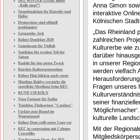
DEL WINTER GAME meets
Anna Simon sowie
„Kölle singt“!
Spendenaktion für Künstler und
interaktive Online
Helfer
Kölnischen Sta
Dreigestirne sind offiziell
proklamiert
„Das Rheinland pr
Grenzenlos Jeck
zahlreichen Proj
Kölner Domblatt 2020
Gemeinsam für Vielfalt
Kulturerbe wie z
Spielplan für zweiten Teil der
darüber hinausge
Saison
in unserer Regio
Radeln für den guten Zweck
Kärcher-Kultursponsorings
werden vielfach
Kölner Haie blicken nach vorne
Herausforderung
Matthias Baldys verstärkt die
Fragen unseres h
sportliche Abteilung beim KEC
RUND UM KÖLN
Kulturverständni
Neue Formate für Indies
seiner finanziell
Triathlon Titelpartner "Carglass"
‘Möglichmacher‘.
Update zum Brand im
Wagentunnel
kulturelle Landsc
Kölner Dom stellt neues Logo vor
Mit der Regional
KEC in cooperation mit Cologne
Crocodiles
Mitgliedskörpersc
Tanzbrunnen Open-Air 2021