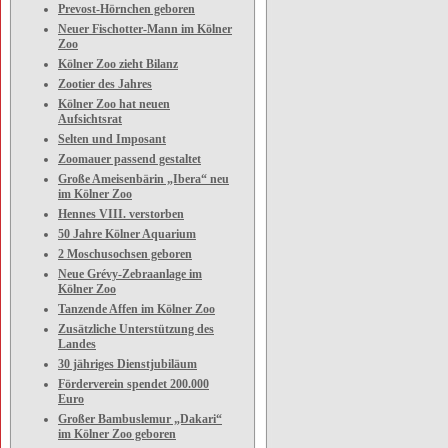
Prevost-Hörnchen geboren
Neuer Fischotter-Mann im Kölner
Zoo
Kölner Zoo zieht Bilanz
Zootier des Jahres
Kölner Zoo hat neuen
Aufsichtsrat
Selten und Imposant
Zoomauer passend gestaltet
Große Ameisenbärin „Ibera“ neu
im Kölner Zoo
Hennes VIII. verstorben
50 Jahre Kölner Aquarium
2 Moschusochsen geboren
Neue Grévy-Zebraanlage im
Kölner Zoo
Tanzende Affen im Kölner Zoo
Zusätzliche Unterstützung des
Landes
30 jähriges Dienstjubiläum
Förderverein spendet 200.000
Euro
Großer Bambuslemur „Dakari“
im Kölner Zoo geboren