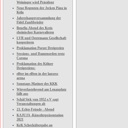
Weininger wird Präsident
Neue Regenten der Jecken Pänz in
Köln
Jahreshauptversammlung der
Fidel Zunftbrüder
Benefiz-Abend des Kreis
rheinischer Karnevalisten
LVR und Ostermann Gesellschaft
kooperieren
Proklamation Porzer Dreigestirn
Sessions- und Damenorden trotz
Corona
Proklamation des Kölner
Dreigestirns:
elfter im elften in der lanxess
arena
Sonntags-Matinee des KKK
Wieverfastelovend am Lenauplatz
fällt aus
Schäl Sick vun 1952 e.V sagt
Veranstaltungen ab
23. Echte Fründe - Abend
KAJUJA -Künstlerpräsentation
2021
KrK Scheckübergabe an