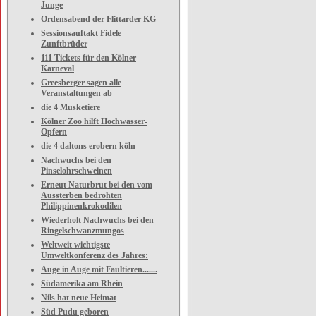
Junge
Ordensabend der Flittarder KG
Sessionsauftakt Fidele
Zunftbrüder
111 Tickets für den Kölner
Karneval
Greesberger sagen alle
Veranstaltungen ab
die 4 Musketiere
Kölner Zoo hilft Hochwasser-
Opfern
die 4 daltons erobern köln
Nachwuchs bei den
Pinselohrschweinen
Erneut Naturbrut bei den vom
Aussterben bedrohten
Philippinenkrokodilen
Wiederholt Nachwuchs bei den
Ringelschwanzmungos
Weltweit wichtigste
Umweltkonferenz des Jahres:
Auge in Auge mit Faultieren.......
Südamerika am Rhein
Nils hat neue Heimat
Süd Pudu geboren