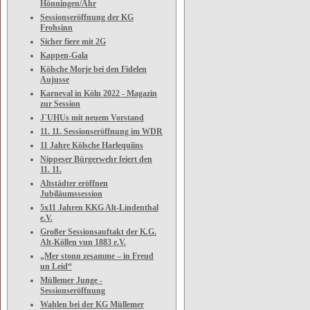
Hönningen/Ahr
Sessionseröffnung der KG
Frohsinn
Sicher fiere mit 2G
Kappen-Gala
Kölsche Morje bei den Fidelen
Aujusse
Karneval in Köln 2022 - Magazin
zur Session
J`UHUs mit neuem Vorstand
11. 11. Sessionseröffnung im WDR
11 Jahre Kölsche Harlequiins
Nippeser Bürgerwehr feiert den
11. 11.
Altstädter eröffnen
Jubiläumssession
5x11 Jahren KKG Alt-Lindenthal
e.V.
Großer Sessionsauftakt der K.G.
Alt-Köllen vun 1883 e.V.
„Mer stonn zesamme – in Freud
un Leid“
Müllemer Junge -
Sessionseröffnung
Wahlen bei der KG Müllemer