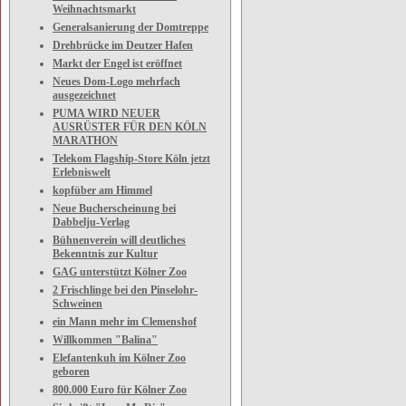
Weihnachtsmarkt
Generalsanierung der Domtreppe
Drehbrücke im Deutzer Hafen
Markt der Engel ist eröffnet
Neues Dom-Logo mehrfach
ausgezeichnet
PUMA WIRD NEUER
AUSRÜSTER FÜR DEN KÖLN
MARATHON
Telekom Flagship-Store Köln jetzt
Erlebniswelt
kopfüber am Himmel
Neue Bucherscheinung bei
Dabbelju-Verlag
Bühnenverein will deutliches
Bekenntnis zur Kultur
GAG unterstützt Kölner Zoo
2 Frischlinge bei den Pinselohr-
Schweinen
ein Mann mehr im Clemenshof
Willkommen "Balina"
Elefantenkuh im Kölner Zoo
geboren
800.000 Euro für Kölner Zoo