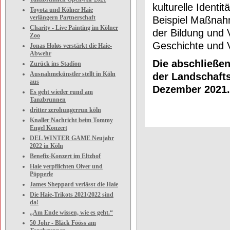
kulturelle Ident
Toyota und Kölner Haie
verlängern Partnerschaft
Beispiel Maßnah
Charity - Live Painting im Kölner
der Bildung und 
Zoo
Geschichte und V
Jonas Holøs verstärkt die Haie-
Abwehr
Die abschließen
Zurück ins Stadion
Ausnahmekünstler stellt in Köln
der Landschafts
aus
Dezember 2021.
Es geht wieder rund am
Tanzbrunnen
dritter zerohungerrun köln
Knaller Nachricht beim Tommy
Engel Konzert
DEL WINTER GAME Neujahr
2022 in Köln
Benefiz-Konzert im Eltzhof
Haie verpflichten Olver und
Pöpperle
James Sheppard verlässt die Haie
Die Haie-Trikots 2021/2022 sind
da!
„Am Ende wissen, wie es geht.“
50 Johr - Bläck Fööss am