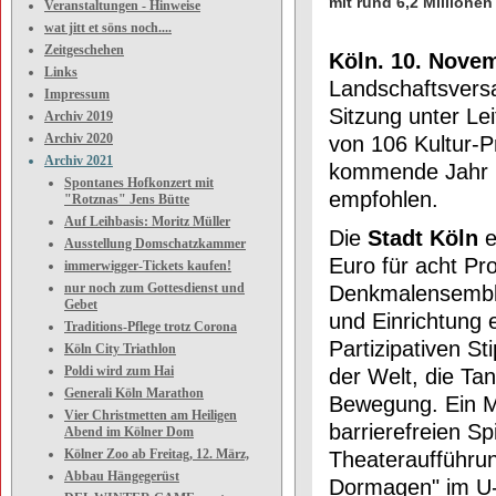
mit rund 6,2 Millionen
Veranstaltungen - Hinweise
wat jitt et söns noch....
Zeitgeschehen
Köln. 10. Nove
Links
Landschaftsversa
Impressum
Sitzung unter Le
Archiv 2019
Archiv 2020
von 106 Kultur-Pr
Archiv 2021
kommende Jahr i
Spontanes Hofkonzert mit
empfohlen.
"Rotznas" Jens Bütte
Auf Leihbasis: Moritz Müller
Die
Stadt Köln
e
Ausstellung Domschatzkammer
Euro für acht Pr
immerwigger-Tickets kaufen!
nur noch zum Gottesdienst und
Denkmalensemble
Gebet
und Einrichtung 
Traditions-Pflege trotz Corona
Partizipativen 
Köln City Triathlon
Poldi wird zum Hai
der Welt, die Ta
Generali Köln Marathon
Bewegung. Ein M
Vier Christmetten am Heiligen
barrierefreien Sp
Abend im Kölner Dom
Kölner Zoo ab Freitag, 12. März,
Theateraufführu
Abbau Hängegerüst
Dormagen" im U-