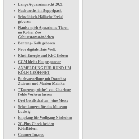
Lange Aquaruimnacht 2021
Nachwuchs im Doppelpack
Schwäbisch-Hällische Ferkel
geboren
Pianist spielt Aquariums-Tieren
im Kölner Zoo
Geburtstagsständchen
Banteng- Kalb geboren
Neue digitale Haie-Welt:
RheinEnergie und KEC fiebern
CGM bleibt Hauptsponsor
ANMELDUNG FÜR RUND UM
KÖLN GEÖFFNET
Buchvorstellung mit Dorothea
Zwirner und Marion Mainka
"Tapetensprüche" von Charlotte
Pohle Vorlesen lassen
Drei Gesellschaften - eine Messe
Schenkungen für das Museum
Ludwig
Empfang für Wolfgang Niedecken
2G-Plus Check bei den
KölnBädern
Counter Images