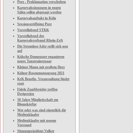
Porz - Proklamation verschoben
Karnevalssitzungen in engen
Sälen sollen abgesagt werden
Karnevalsauftakt in Köln
Sessionseröffning Porz
Vorstellabend STKK
Vorstellabend des
Karnevalsverband Rhein-Erft
Die Stromlose Ader stellt sich neu
auf
Kölsche Domputzer engagieren
neues Tanztrainerpaar
Kleiner Mann mit großem Herz
Kölner Rosenmontagszug 2021
KrK Benefiz- Veranstaltung findet
statt
Fidele Zunftbrüder treffen
Dreigestirn
50 Jahre Mitgliedschaft em
Blomekörfge
Wer oder was sind eigentlich die
Medienklaafer
Medienklaafer mit neuem
Vorstand
Sitzungpräsident Volker