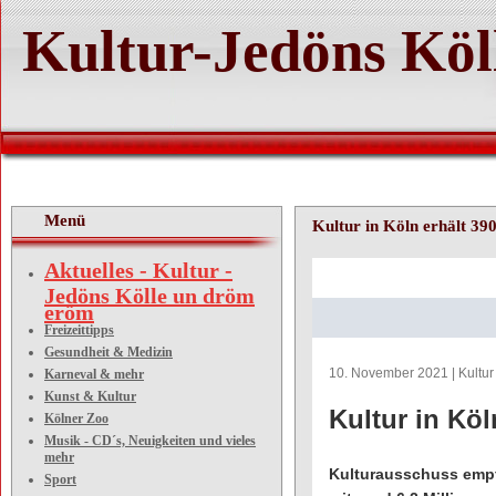
Kultur-Jedöns Köl
Menü
Kultur in Köln erhält 3
Aktuelles - Kultur -
Jedöns Kölle un dröm
eröm
Freizeittipps
Gesundheit & Medizin
10. November 2021 | Kultu
Karneval & mehr
Kunst & Kultur
Kultur in Kö
Kölner Zoo
Musik - CD´s, Neuigkeiten und vieles
mehr
Kulturausschuss empfi
Sport