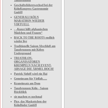
Tanzbrunnen
Geschäftsführerwechsel bei der
KölnKongress Gastronomie
GmbH
GENERALI KÖLN
MARATHON WIEDER
VIRTUELL
- „Kunst hilft afghanischen
Mädchen und Frauen“
BACK TO THE ROOTS endlich
wieder live
Traditionelle Saison Abschluß am
Tanzbrunnen mit Köbes
Underground
TRIATHLON-
ORGANISATOREN
KREMPELN NACH EVENT-
ABSAGE DIE ÄRMEL HOCH!
Patrick Sieloff wird ein Hai
Gemeinsam für Vielfalt......
Kraneinsatz am Dom
Tanzbrunnen Köln - Saison
Rückblick
sie machen es nochmal
Pico, das Maskottchen der
KölnBäder GmbH