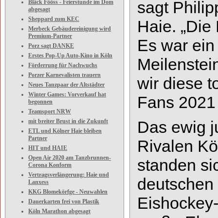
sagt
Philip
Bläck Fööss - Feierstunde im Dom
abgesagt
Sheppard zum KEC
Haie. „
Die 
Merbeck Gebäudereinigung wird
Premium-Partner
Es war ein
Porz sagt DANKE
Erstes Pop-Up Auto-Kino in Köln
Meilenstein
Förderrung für Nachwuchs
Porzer Karnevalisten trauern
wir diese t
Neues Tanzpaar der Altstädter
Winter Games: Vorverkauf hat
Fans 2021 
begonnen
Teamsport NRW
mit breiter Brust in die Zukunft
Das ewig j
ETL und Kölner Haie bleiben
Partner
Rivalen K
HIT und HAIE
Open Air 2020 am Tanzbrunnen-
standen si
Corona Konform
Vertragsverlängerung: Haie und
deutschen
Lanxess
KKG Blomekörfge - Neuwahlen
Eishockey
Dauerkarten frei von Plastik
Köln Marathon abgesagt