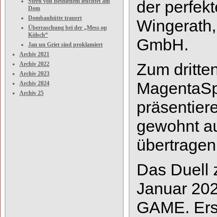
Stern von Bethlehem leuchtet am
der perfek
Dom
Dombauhütte trauert
Wingerath,
Überraschung bei der „Mess op
Kölsch“
GmbH.
Jan un Griet sind proklamiert
Archiv 2021
Zum dritte
Archiv 2022
Archiv 2023
MagentaS
Archiv 2024
Archiv 25
präsentier
gewohnt au
übertragen
Das Duell
Januar 202
GAME. Erst