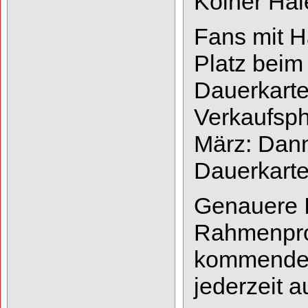
Kölner Hai
Fans mit H
Platz bei
Dauerkarte 
Verkaufspha
März: Dann
Dauerkarte
Genauere I
Rahmenprog
kommenden 
jederzeit a