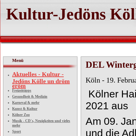
Kultur-Jedöns Köl
Menü
DEL Winterg
Aktuelles - Kultur -
Köln 
Jedöns Kölle un dröm
eröm
Kölner Ha
Freizeittipps
Gesundheit & Medizin
2021 aus
Karneval & mehr
Kunst & Kultur
Kölner Zoo
Am 09. Jan
Musik - CD´s, Neuigkeiten und vieles
mehr
und die A
Sport