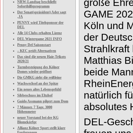
große Ehre
NRW-Landtag beschließt
Soforthilfeprogramm
GAME 2021 
Der Senat(spräsident) Ader sagt
‚JA
Köln und 
PENNY wird Titelsponsor der
DEL
Alle 14 Clubs erhalten Lizenz
der Deutsc
DEL Wintergame 2021 INFO
Penny Del Saisonstart
Strahlkraf
– KEC prüft Alternativen
Das sind die neuen Haie-Trikots
Matthias Bi
2020/21
Turmbesteigung des Kölner
beide
Mann
Domes wieder geöffnet
Die GMKG zieht die reißleine
RheinEnerg
Wachwechsel an der Spitze
Ein neues altes Lebensgefühl
natürlich f
Sibbeschuss im Eltzhof
Guido Assmann pilgert zum Dom
absolutes H
7 Männer. 7 Tage. 3000
Höhenmeter
neuer Vorstand bei der KG
DEL
-
Gesch
Blomekörfge
Allianz Kölner Sport stellt klare
Forderungen