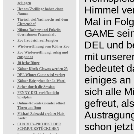
gelungen
Himmel ve
Hennes´Zwillinge haben einen
Namen
Mal in Fo
Tierisch viel Nachwuchs auf dem
Clemenshof
GAME sein 
Nikuta Tochter und Enkelin
übernehmen Patenschaft
Zoo freut sich auf Jungtier
DEL und be
Wiedereröffnung vom Kölner Zoo
Zoo Wiedereröffnung: ruhig und
mit unsere
entspannt
10 jecke Dinge
bedeutet d
Kölner Klinik Clowns werden 25
DEL Winter Game wird verlegt
einiges an
Kölner Haie geben ihr Ja-Wort!
Sicher durch die Session
sich alle M
PENNY DEL veröffentlicht
Spielplan
gefreut, al
Online-Adventskalender öffnet
Türen am Dom
Austragung
Michael Zalewski ergänzt Haie-
Kader
schon
jetz
CHARITY-PROJEKT DER
SCHMUCKSTÜCKCHEN