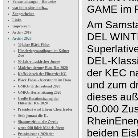
Veranstaltungen - Hinweise
GAME im 
wat jitt et söns noch....
Zeitgeschehen
Links
Am Samstag
Impressum
Archiv 2019
DEL WINT
Archiv 2020
50jahre Bläck Fööss
Superlative
Hirschziegenantilopen im Kölner
Zoo
DEL
-
Klass
90 Jahre Lyskircher Junge
Mädchensitzung Blau-Rot 2020
der KEC na
Kaffeklatsch der Flittarder KG
Bläck Fööss - feierstunde im Dom
und zum dr
GMKG Ordensabend 2020
GMKG Herrensitzung 2020
dieses auß
Große Kostümsitzung der
Flittarder KG 2020
50.000 Zu
Präsident wird Ehren-Cheerleader
Selfs jemaat die 11.
RheinEner
Sitzungszirkus die Zweite
wenn 900 fidele Mädels feiern
beiden Ei
Prunksitzung 2020 der