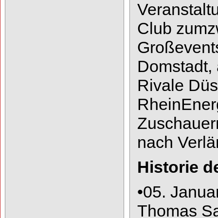
Veranstalt
Club zum
z
Großevents
Domstadt, 
Rivale Düs
RheinEner
Zuschauern
nach Verlä
Historie
•
05. Janua
Thomas Sab