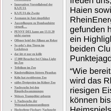
freuen uns
Innovativer Vorstellabend der
Haien sowi
KAJUJA
KAJUJA die Zweite
RheinEner
Assmann in Amt eingeführt
Ausstellungen zu Dombauhütte
gefunden 
virtuell.....
PENNY DEL kann am 13.11.20
nicht starten
ein Highli
Offener brief der Allianz an Reker
So geht’s den Tieren im
beiden Clu
Lockdown
dat jitt et nur en kölle
Punktejag
17.000 Besucher bei China-Light
im Zoo
Trifolium im Zoo
“
Wie bereit
Kindertollitäten füttern Piranhas
Köln hat zweitbesten Zoo
wird das 
süßes Dreigestirn im Kölner Zoo
riesigen E
Nachwuchs bei den
Ringelschwanzmungos
Weisses Trampeltier geboren
können bis
1. Nachwuchs der
Weissnackenmoorantilopen
Heims
piel
Hochseltene Fischart: Nachzucht