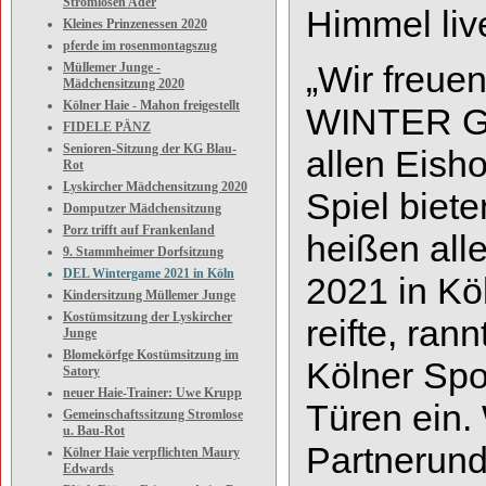
Stromlosen Ader
Himmel liv
Kleines Prinzenessen 2020
pferde im rosenmontagszug
„
Wir freue
Müllemer Junge -
Mädchensitzung 2020
Kölner Haie - Mahon freigestellt
WINTER GA
FIDELE PÄNZ
Senioren-Sitzung der KG Blau-
allen Eish
Rot
Lyskircher Mädchensitzung 2020
Spiel biet
Domputzer Mädchensitzung
Porz trifft auf Frankenland
heißen all
9. Stammheimer Dorfsitzung
DEL Wintergame 2021 in Köln
2021 in Kö
Kindersitzung Müllemer Junge
Kostümsitzung der Lyskircher
reifte, ran
Junge
Blomekörfge Kostümsitzung im
Kölner
Spo
Satory
neuer Haie-Trainer: Uwe Krupp
Türen ein. 
Gemeinschaftssitzung Stromlose
u. Bau-Rot
Partner
und
Kölner Haie verpflichten Maury
Edwards