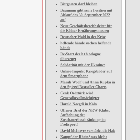
Biergarten darf bleiben
Baumann gibt seine Position mit
Ablauf des 30. September 2022
auf
Neue Geschäftsbereichsleiter für
die Kölner Ernährungsmessen
Deutscher Wald in der Krise
helfende hände suchen helfende
hände
Re-Start der h+h cologne
überzeugt
Solidarität mit der Ukraine:
Online-Impuls: Kriegsbilder auf
dem Smartphone
Marah Woolf und Anna Kupka in
den Spiegel Bestseller Charts
Cenk Özöztürk wird
Generalbevollmächtigter
Harald Naegeli in Köln
Offener Brief der NRW-Klubs:
Aufhebung der
Zuschauerbeschränkung im
Profisport!
David McIntyre verstärkt die Haie
Kampf der RheinStars bleibt