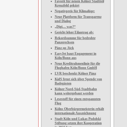
Favorit für neuen Kölner Stadtteil
Kreuzfeld gekürt
Negativpreis für Klimalüge:
Neue Plattform für Transparenz
und Dialog
„Digi… was?“
Gericht lehnt Eilantrag ab:
Rekordsumme für bedrohte
Panzerechsen
Pänz op Jöck
EasyJet baut Engagement in
Köln/Bonn aus
Neue Kreditrahmenlinie für die
Flughafen Köln/Bonn GmbH
LVR beschenkt Kölner Pänz
KidS freut sich über Spende von
Badegästen
Kölner Nord-Süd-Stadtbahn
kann weitergebaut werden
Lesestoff für einen entspannten
Flug
Kölns Oberbürgermeisterin erhält
internationale Auszeichnung
Stadt Köln und Lukas Podolski
Stiftung setzen ihre Kooperation