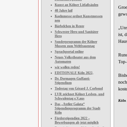
Kunst an Kölner Litfaßsäulen
Groe
40 Jahre laif
gewo
Koelnmesse ordnet Kunstmessen
neu
Bärbelchen in Rente
„Uns
Schwester Hero und Sanitäter
ist, 
Hero
Haus
Sonderprogramm der Kölner
Museen zum Weltfrauentag
Sprachportal online
Rund
Neues Volkstheater aus dem
Top-
Automaten
wir wollen reden!
EDITIONALE Köln 2022,
Bish
Dr. Dormagen-Guffanti-
noch
Stipendium
Todestag von Gérard J. Corboud
kost
LVR zeichnet Kölner Lesben- und
Schwulentag e.V.aus
Köln 
Das „Atelier Galata“
Stipendienprogramm der Stadt
Köln
Förderstipendien 2022 –
Bewerbungen ab jetzt möglich