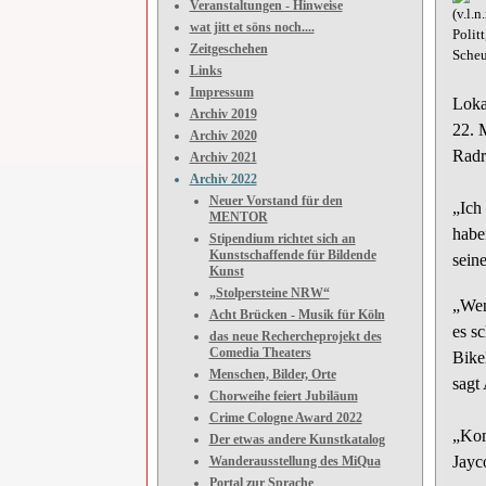
Veranstaltungen - Hinweise
(v.l.
wat jitt et söns noch....
Polit
Zeitgeschehen
Scheu
Links
Impressum
Loka
Archiv 2019
22. 
Archiv 2020
Radr
Archiv 2021
Archiv 2022
Neuer Vorstand für den
„Ich
MENTOR
haben
Stipendium richtet sich an
Kunstschaffende für Bildende
sein
Kunst
„Stolpersteine NRW“
„Wen
Acht Brücken - Musik für Köln
es s
das neue Rechercheprojekt des
Comedia Theaters
Bike
Menschen, Bilder, Orte
sagt
Chorweihe feiert Jubiläum
Crime Cologne Award 2022
„Kom
Der etwas andere Kunstkatalog
Jayc
Wanderausstellung des MiQua
Portal zur Sprache