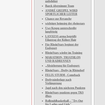
unbelohnt
Baeck übernimmt Team
ANDRÉ GREIPEL WIRD
SPORTLICHER LEITER
Chance zur Revanche
wichtiger heimsieg der rheinstars
Uwe Krupp unterschreibt
langfristig
LANXESS arena begrüßt
Eilantrag der Kölner Haie
Für RheinStars beginnt der
Endspurt
RheinStars wieder im Training
MARATHON, TRIATHLON
UND RADRENNEN
„Absicherung für Endspurt:
RheinStars - Derby in Rhöndorf
FELIX STURM - Comeback
Derbyniederlage nach
Verlängerung
Jagd nach den nächsten Punkten
RheinStars punkten gegen TKS
49ers
Rollstuhlbasketball – "Try-Out
für Ladies und Girls"