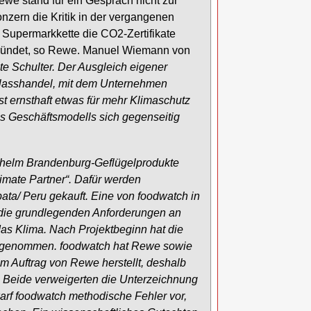
ewe stand für ein Gespräch nicht zur
onzern die Kritik in der vergangenen
 Supermarkkette die CO2-Zertifikate
begründet, so Rewe. Manuel Wiemann von
te Schulter. Der Ausgleich eigener
Ablasshandel, mit dem Unternehmen
t ernsthaft etwas für mehr Klimaschutz
es Geschäftsmodells sich gegenseitig
Wilhelm Brandenburg-Geflügelprodukte
mate Partner“. Dafür werden
ata/ Peru gekauft. Eine von foodwatch in
t die grundlegenden Anforderungen an
das Klima. Nach Projektbeginn hat die
ugenommen. foodwatch hat Rewe sowie
 Auftrag von Rewe herstellt, deshalb
Beide verweigerten die Unterzeichnung
rf foodwatch methodische Fehler vor,