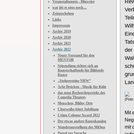
Rew
Veranstaltungen - Hinweise
wat jitt et söns noch....
Ver
Zeitgeschehen
Tei
Links
Wil
Impressum
Archiv 2019
Ein
Archiv 2020
Tat
Archiv 2021
der
Archiv 2022
Neuer Vorstand für den
Wal
MENTOR
sch
Stipendium richtet sich an
Kunstschaffende für Bildende
gru
Kunst
„Stolpersteine NRW“
Land
Acht Brücken - Musik für Köln
das neue Rechercheprojekt des
Comedia Theaters
(Foto
Menschen, Bilder, Orte
Chorweihe feiert Jubiläum
Mit 
Crime Cologne Award 2022
Nega
Der etwas andere Kunstkatalog
mit 
Wanderausstellung des MiQua
Portal zur Sprache