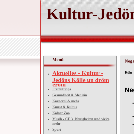
Kultur-Jedön
Menü
Nega
Aktuelles - Kultur -
Köln 
Jedöns Kölle un dröm
eröm
Ne
Freizeittipps
Gesundheit & Medizin
Karneval & mehr
Kunst & Kultur
Kölner Zoo
Musik - CD´s, Neuigkeiten und vieles
mehr
Sport