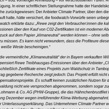
ch – trotz vorheriger Anmeldung – vor verschlossenen Türen: R
ügung. In einer schriftlichen Stellungnahme hatte der Handelsk
e zurückgewiesen: Der Anbieter Climate Partner, über den die
uft hatte, hätte versichert, die foodwatch-Vorwürfe seien un
watch erklärte dazu:
„Rewe zeigt den Verbraucher:innen die kal
sionen über den Kauf von C02-Zertifikaten ist ein moderner 
zuck auf dem Papier „klimaneutral“ werden können – ohne selbs
zu müssen. Es kann nicht verwundern, dass die Profiteure dies
 weiße Weste bescheinigen.“
die vermeintliche „Klimaneutralität“ der in Bayern verkauften 
ensiert Rewe Treibhausgas-Emissionen über den Anbieter „Cli
chließlich Zertifikate eines Projekts zum Waldschutz in Tambop
rag gegebene Recherche zeigt jedoch: Das Projekt erfüllt nich
ensationsprojekte. Es schafft keinen zusätzlichen Nutzen für 
waldung nicht wie versprochen abgenommen, sondern sogar z
Lohmann & Co. AG (PHW-Gruppe), die das Hähnchenbrustfilet im
ng Dezember wegen irreführender Klima-Werbung abgemahnt. 
r Unterlassungserklärung. Das Unternehmen Climate Partner wa