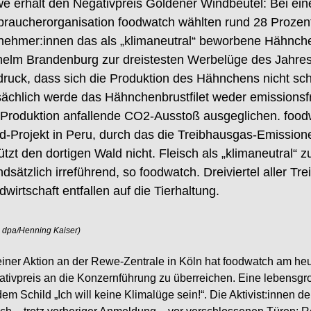
e erhält den Negativpreis Goldener Windbeutel: Bei ei
braucherorganisation foodwatch wählten rund 28 Prozen
lnehmer:innen das als „klimaneutral“ beworbene Hähnch
helm Brandenburg zur dreistesten Werbelüge des Jahre
druck, dass sich die Produktion des Hähnchens nicht sch
sächlich werde das Hähnchenbrustfilet weder emissionsfr
 Produktion anfallende CO2-Ausstoß ausgeglichen. foo
d-Projekt in Peru, durch das die Treibhausgas-Emission
ützt den dortigen Wald nicht. Fleisch als „klimaneutral“
ndsätzlich irreführend, so foodwatch. Dreiviertel aller T
wirtschaft entfallen auf die Tierhaltung.
: dpa/Henning Kaiser)
einer Aktion an der Rewe-Zentrale in Köln hat foodwatch am he
tivpreis an die Konzernführung zu überreichen. Eine lebensg
dem Schild „Ich will keine Klimalüge sein!“. Die Aktivist:innen 