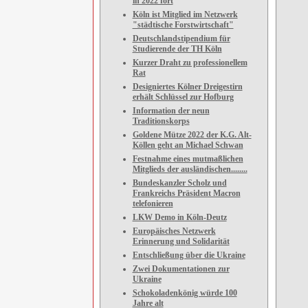
in 2022 fort
Köln ist Mitglied im Netzwerk
"städtische Forstwirtschaft"
Deutschlandstipendium für
Studierende der TH Köln
Kurzer Draht zu professionellem
Rat
Designiertes Kölner Dreigestirn
erhält Schlüssel zur Hofburg
Information der neun
Traditionskorps
Goldene Mütze 2022 der K.G. Alt-
Köllen geht an Michael Schwan
Festnahme eines mutmaßlichen
Mitglieds der ausländischen........
Bundeskanzler Scholz und
Frankreichs Präsident Macron
telefonieren
LKW Demo in Köln-Deutz
Europäisches Netzwerk
Erinnerung und Solidarität
Entschließung über die Ukraine
Zwei Dokumentationen zur
Ukraine
Schokoladenkönig würde 100
Jahre alt