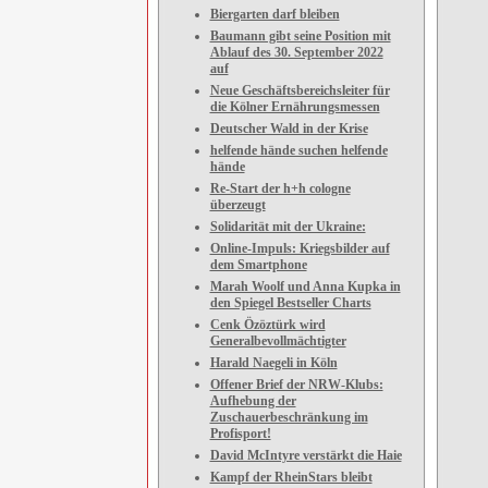
Biergarten darf bleiben
Baumann gibt seine Position mit
Ablauf des 30. September 2022
auf
Neue Geschäftsbereichsleiter für
die Kölner Ernährungsmessen
Deutscher Wald in der Krise
helfende hände suchen helfende
hände
Re-Start der h+h cologne
überzeugt
Solidarität mit der Ukraine:
Online-Impuls: Kriegsbilder auf
dem Smartphone
Marah Woolf und Anna Kupka in
den Spiegel Bestseller Charts
Cenk Özöztürk wird
Generalbevollmächtigter
Harald Naegeli in Köln
Offener Brief der NRW-Klubs:
Aufhebung der
Zuschauerbeschränkung im
Profisport!
David McIntyre verstärkt die Haie
Kampf der RheinStars bleibt