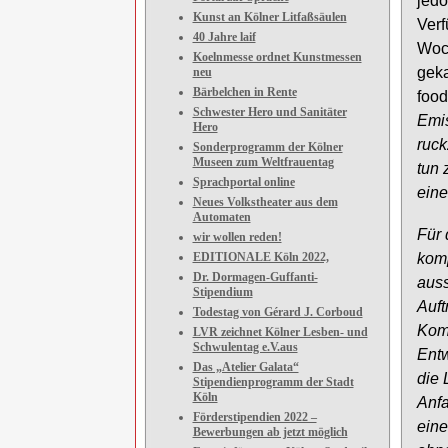
jedo
Kunst an Kölner Litfaßsäulen
Verf
40 Jahre laif
Woch
Koelnmesse ordnet Kunstmessen
geka
neu
Bärbelchen in Rente
food
Schwester Hero und Sanitäter
Emis
Hero
ruck
Sonderprogramm der Kölner
Museen zum Weltfrauentag
tun 
Sprachportal online
eine
Neues Volkstheater aus dem
Automaten
Für 
wir wollen reden!
EDITIONALE Köln 2022,
komp
Dr. Dormagen-Guffanti-
auss
Stipendium
Auft
Todestag von Gérard J. Corboud
Komp
LVR zeichnet Kölner Lesben- und
Schwulentag e.V.aus
Ent
Das „Atelier Galata“
die 
Stipendienprogramm der Stadt
Köln
Anfa
Förderstipendien 2022 –
eine
Bewerbungen ab jetzt möglich