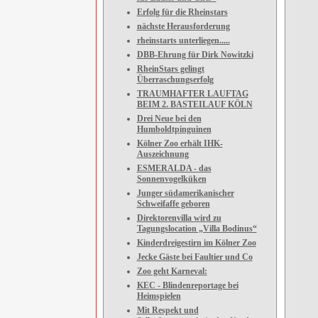
Erfolg für die Rheinstars
nächste Herausforderung
rheinstarts unterliegen.....
DBB-Ehrung für Dirk Nowitzki
RheinStars gelingt
Überraschungserfolg
TRAUMHAFTER LAUFTAG
BEIM 2. BASTEILAUF KÖLN
Drei Neue bei den
Humboldtpinguinen
Kölner Zoo erhält IHK-
Auszeichnung
ESMERALDA - das
Sonnenvogelküken
Junger südamerikanischer
Schweifaffe geboren
Direktorenvilla wird zu
Tagungslocation „Villa Bodinus“
Kinderdreigestirn im Kölner Zoo
Jecke Gäste bei Faultier und Co
Zoo geht Karneval:
KEC - Blindenreportage bei
Heimspielen
Mit Respekt und