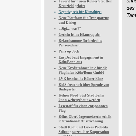
ohne
Favorit für neuen Kölner Stadtteil
Kreuzfeld gekürt
des 
Negativpreis für Klimalüge:
Tamb
Neue Plattform für Transparenz
und Dialog
„Digi… was?“
Gericht lehnt Eilantrag ab:
Rekordsumme für bedrohte
Panzerechsen
Pänz op Jöck
EasyJet baut Engagement in
Köln/Bonn aus
Neue Kreditrahmenlinie für die
Flughafen Köln/Bonn GmbH
LVR beschenkt Kölner Pänz
KidS freut sich über Spende von
Badegästen
Kölner Nord-Süd-Stadtbahn
kann weitergebaut werden
Lesestoff für einen entspannten
Flug
Kölns Oberbürgermeisterin erhält
internationale Auszeichnung
Stadt Köln und Lukas Podolski
Stiftung setzen ihre Kooperation