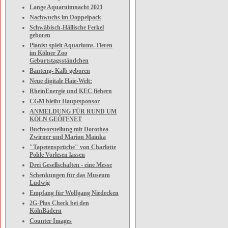
Lange Aquaruimnacht 2021
Nachwuchs im Doppelpack
Schwäbisch-Hällische Ferkel
geboren
Pianist spielt Aquariums-Tieren
im Kölner Zoo
Geburtstagsständchen
Banteng- Kalb geboren
Neue digitale Haie-Welt:
RheinEnergie und KEC fiebern
CGM bleibt Hauptsponsor
ANMELDUNG FÜR RUND UM
KÖLN GEÖFFNET
Buchvorstellung mit Dorothea
Zwirner und Marion Mainka
"Tapetensprüche" von Charlotte
Pohle Vorlesen lassen
Drei Gesellschaften - eine Messe
Schenkungen für das Museum
Ludwig
Empfang für Wolfgang Niedecken
2G-Plus Check bei den
KölnBädern
Counter Images