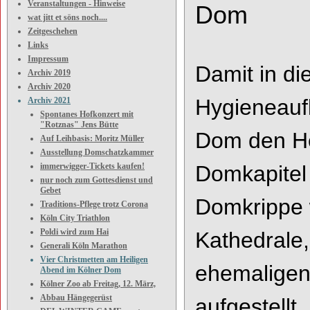
Veranstaltungen - Hinweise
Dom
wat jitt et söns noch....
Zeitgeschehen
Links
Impressum
Damit in di
Archiv 2019
Archiv 2020
Hygieneauf
Archiv 2021
Spontanes Hofkonzert mit
"Rotznas" Jens Bütte
Dom den Hei
Auf Leihbasis: Moritz Müller
Ausstellung Domschatzkammer
immerwigger-Tickets kaufen!
Domkapitel 
nur noch zum Gottesdienst und
Gebet
Domkrippe w
Traditions-Pflege trotz Corona
Köln City Triathlon
Poldi wird zum Hai
Kathedrale,
Generali Köln Marathon
Vier Christmetten am Heiligen
ehemaligen
Abend im Kölner Dom
Kölner Zoo ab Freitag, 12. März,
Abbau Hängegerüst
aufgestellt.