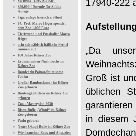
17940-222 
Sie heißt "Leev Ma Rie"
350.000 € Spende für Sifaka
Anlage
Tigeranlage feierlich eröffnet
FC-Profi Marco Höger spendet
Aufstellun
dem Zoo 1.000 Euro
Tierfreund und Fussballer Marco
Höger
acht schwäbisch hällische Ferkel
„Da unse
räumen auf
160 Jahre Kölner Zoo
Weihnachtsz
Erdmännchen-Nachwuchs im
Kölner Zoo
Baudet du Poitou-Stute samt
Groß ist un
Fohlen
Großer Bambuslemur im Kölner
Zoo geboren
üblichen St
Bantengkälbchen im Kölner Zoo
geboren
garantieren
Zoo - Masterplan 2030
Bison-Bulle „Winni“ im Kölner
Zoo geboren
in diesem J
Pudu geboren
Neuer Okapi-Bulle im Kölner Zoo
Domdechant
Wir brauchen Zoos und Aquarien