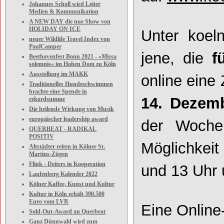
Johannes Scholl wird Leiter
Medien & Kommunikation
A NEW DAY die nue Show von
HOLIDAY ON ICE
Unter koel
neuer Wildlife Travel Index von
PaulCamper
jene, die
f
Beethovenfest Bonn 2021 - »Missa
solemnis« im Hohen Dom zu Köln
Ausstellung im MAKK
online eine
Traditionelles Hundeschwimmen
brachte eine Spende in
14. Dezemb
rekordsumme
Die heilende Wirkung von Musik
europäischer leadership award
der Woche
QUERBEAT - RADIKAL
POSITIV
Möglichkeit
Altstädter reiten in Kölner St.
Martins-Zügen
Flink - Deiters in Kooperation
und 13 Uhr 
Laufenberg Kalender 2022
Kölner Kaffee, Kunst und Kultur
Kultur in Köln erhält 390.500
Euro vom LVR
Eine Online
Sold-Out-Award an Querbeat
Ganz Dünnwald wird zum