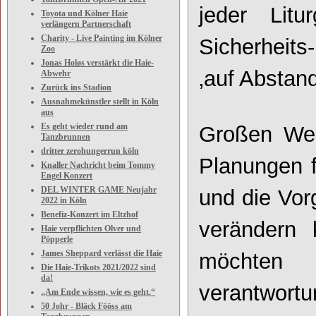
jeder Lit
Toyota und Kölner Haie
verlängern Partnerschaft
Charity - Live Painting im Kölner
Sicherheits
Zoo
Jonas Holøs verstärkt die Haie-
‚auf Abstand
Abwehr
Zurück ins Stadion
Ausnahmekünstler stellt in Köln
aus
Es geht wieder rund am
Großen Wer
Tanzbrunnen
dritter zerohungerrun köln
Planungen f
Knaller Nachricht beim Tommy
Engel Konzert
DEL WINTER GAME Neujahr
und die Vor
2022 in Köln
Benefiz-Konzert im Eltzhof
verändern 
Haie verpflichten Olver und
Pöpperle
James Sheppard verlässt die Haie
möchten
Die Haie-Trikots 2021/2022 sind
da!
verantwortu
„Am Ende wissen, wie es geht.“
50 Johr - Bläck Fööss am