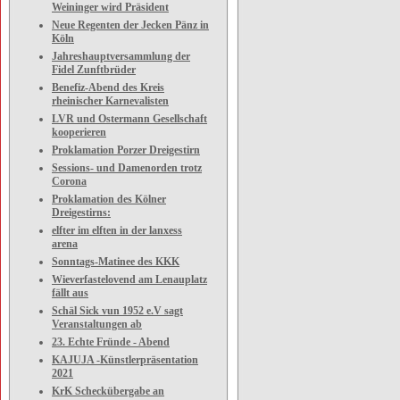
Weininger wird Präsident
Neue Regenten der Jecken Pänz in
Köln
Jahreshauptversammlung der
Fidel Zunftbrüder
Benefiz-Abend des Kreis
rheinischer Karnevalisten
LVR und Ostermann Gesellschaft
kooperieren
Proklamation Porzer Dreigestirn
Sessions- und Damenorden trotz
Corona
Proklamation des Kölner
Dreigestirns:
elfter im elften in der lanxess
arena
Sonntags-Matinee des KKK
Wieverfastelovend am Lenauplatz
fällt aus
Schäl Sick vun 1952 e.V sagt
Veranstaltungen ab
23. Echte Fründe - Abend
KAJUJA -Künstlerpräsentation
2021
KrK Scheckübergabe an