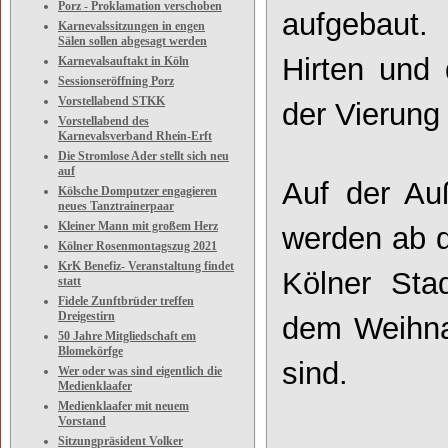
Porz - Proklamation verschoben
aufgebaut.
Karnevalssitzungen in engen
Sälen sollen abgesagt werden
Hirten und 
Karnevalsauftakt in Köln
Sessionseröffning Porz
Vorstellabend STKK
der Vierung
Vorstellabend des
Karnevalsverband Rhein-Erft
Die Stromlose Ader stellt sich neu
auf
Auf der Au
Kölsche Domputzer engagieren
neues Tanztrainerpaar
Kleiner Mann mit großem Herz
werden ab d
Kölner Rosenmontagszug 2021
KrK Benefiz- Veranstaltung findet
Kölner Stad
statt
Fidele Zunftbrüder treffen
Dreigestirn
dem Weihna
50 Jahre Mitgliedschaft em
Blomekörfge
sind.
Wer oder was sind eigentlich die
Medienklaafer
Medienklaafer mit neuem
Vorstand
Sitzungpräsident Volker