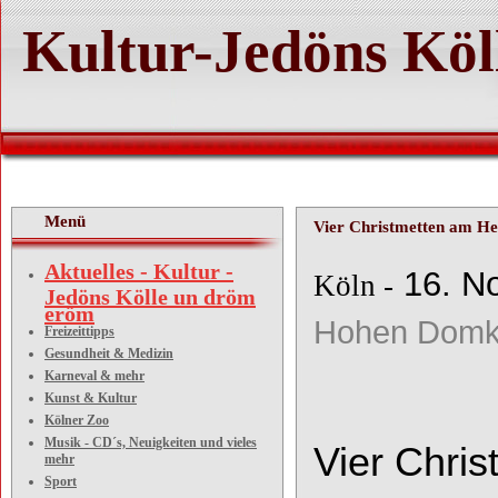
Kultur-Jedöns Köl
Menü
Vier Christmetten am He
Aktuelles - Kultur -
16. N
Köln -
Jedöns Kölle un dröm
eröm
Hohen Domki
Freizeittipps
Gesundheit & Medizin
Karneval & mehr
Kunst & Kultur
Kölner Zoo
Musik - CD´s, Neuigkeiten und vieles
Vier Chri
mehr
Sport