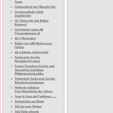
Junge
Ordensabend der Flittarder KG
Sessionsauftakt Fidele
Zunftbrüder
111 Tickets für den Kölner
Karneval
Greesberger sagen alle
Veranstaltungen ab
die 4 Musketiere
Kölner Zoo hilft Hochwasser-
Opfern
die 4 daltons erobern köln
Nachwuchs bei den
Pinselohrschweinen
Erneut Naturbrut bei den vom
Aussterben bedrohten
Philippinenkrokodilen
Wiederholt Nachwuchs bei den
Ringelschwanzmungos
Weltweit wichtigste
Umweltkonferenz des Jahres:
Auge in Auge mit Faultieren.......
Südamerika am Rhein
Nils hat neue Heimat
Süd Pudu geboren