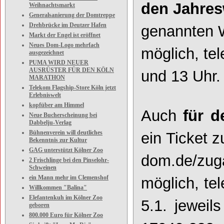
den Jahre
Weihnachtsmarkt
Generalsanierung der Domtreppe
Drehbrücke im Deutzer Hafen
genannten 
Markt der Engel ist eröffnet
Neues Dom-Logo mehrfach
möglich, te
ausgezeichnet
PUMA WIRD NEUER
AUSRÜSTER FÜR DEN KÖLN
und 13 Uhr.
MARATHON
Telekom Flagship-Store Köln jetzt
Erlebniswelt
kopfüber am Himmel
Auch
für d
Neue Bucherscheinung bei
Dabbelju-Verlag
Bühnenverein will deutliches
ein Ticket 
Bekenntnis zur Kultur
GAG unterstützt Kölner Zoo
dom.de/zu
2 Frischlinge bei den Pinselohr-
Schweinen
ein Mann mehr im Clemenshof
möglich, te
Willkommen "Balina"
Elefantenkuh im Kölner Zoo
5.1. jeweil
geboren
800.000 Euro für Kölner Zoo