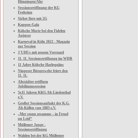
Hönningen/Ahr
Sessionseröffnung der KG
Frohsinn
Sicher fiere mit 2G
Kappen-Gala
Kölsche Morje bei den Fidelen
Aujusse
Karneval in Köln 2022 - Magazin
zur Session
J`UHUs mit neuem Vorstand
11. 11. Sessionseröffnung im WDR
11 Jahre Kölsche Harlequiins
Nippeser Bürgerwehr feiert den
11. 11.
Altstädter eröffnen
Jubiläumssession
5x11 Jahren KKG Alt-Lindenthal
e.V.
Großer Sessionsauftakt der K.G.
Alt-Köllen vun 1883 e.V.
„Mer stonn zesamme – in Freud
un Leid“
Müllemer Junge -
Sessionseröffnung
Wahlen bei der KG Müllemer