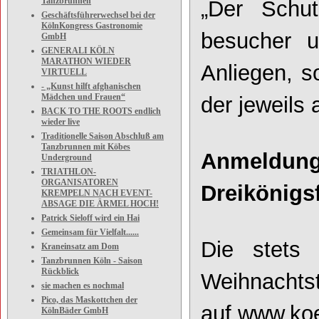
Tanzbrunnen
„Der Schut
Geschäftsführerwechsel bei der
KölnKongress Gastronomie
besucher u
GmbH
GENERALI KÖLN
MARATHON WIEDER
Anliegen, s
VIRTUELL
- „Kunst hilft afghanischen
Mädchen und Frauen“
der jeweils
BACK TO THE ROOTS endlich
wieder live
Traditionelle Saison Abschluß am
Tanzbrunnen mit Köbes
Anmeldun
Underground
TRIATHLON-
ORGANISATOREN
Dreikönigs
KREMPELN NACH EVENT-
ABSAGE DIE ÄRMEL HOCH!
Patrick Sieloff wird ein Hai
Gemeinsam für Vielfalt......
Die stets a
Kraneinsatz am Dom
Tanzbrunnen Köln - Saison
Rückblick
Weihnachtst
sie machen es nochmal
Pico, das Maskottchen der
auf
www.koe
KölnBäder GmbH