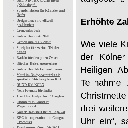
DEL WINTER GAME meets
„Kölle singt“!
Spendenaktion für Künstler und
Helfer
Erhöhte Za
Dreigestirne sind offiziell
proklamiert
Grenzenlos Jeck
Kölner Domblatt 2020
Wie viele K
Gemeinsam für Vielfalt
Spielplan für zweiten Teil der
Saison
der Kölne
Radeln für den guten Zweck
Kärcher-Kultursponsorings
Heiligen A
Kölner Haie blicken nach vorne
Matthias Baldys verstärkt die
sportliche Abteilung beim KEC
Teilnahme 
RUND UM KÖLN
Neue Formate für Indies
Christmette
Triathlon Titelpartner "Carglass"
Update zum Brand im
drei weiter
Wagentunnel
Kölner Dom stellt neues Logo vor
KEC in cooperation mit Cologne
Uhr ein“, 
Crocodiles
Tanzbrunnen Open-Air 2021