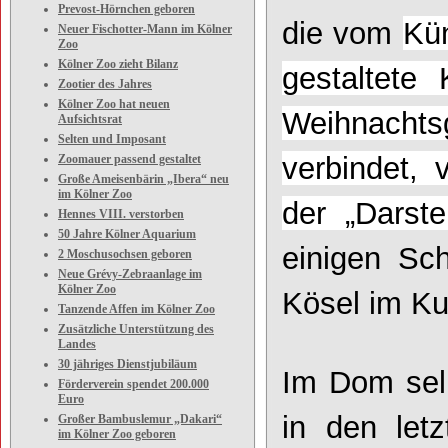
Prevost-Hörnchen geboren
die vom
Kü
Neuer Fischotter-Mann im Kölner
Zoo
Kölner Zoo zieht Bilanz
gestaltete 
Zootier des Jahres
Kölner Zoo hat neuen
Weihnachts
Aufsichtsrat
Selten und Imposant
verbindet,
Zoomauer passend gestaltet
Große Ameisenbärin „Ibera“ neu
im Kölner Zoo
der „Darst
Hennes VIII. verstorben
50 Jahre Kölner Aquarium
einigen Sc
2 Moschusochsen geboren
Neue Grévy-Zebraanlage im
Kölner Zoo
Kösel im Ku
Tanzende Affen im Kölner Zoo
Zusätzliche Unterstützung des
Landes
30 jähriges Dienstjubiläum
Im Dom selb
Förderverein spendet 200.000
Euro
in den letz
Großer Bambuslemur „Dakari“
im Kölner Zoo geboren