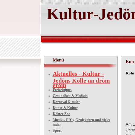
Kultur-Jedön
Menü
Run 
Aktuelles - Kultur -
Köln 
Jedöns Kölle un dröm
eröm
Freizeittipps
Ru
Gesundheit & Medizin
Karneval & mehr
Kunst & Kultur
Z
Kölner Zoo
Musik - CD´s, Neuigkeiten und vieles
Am 17
mehr
Unter
Sport