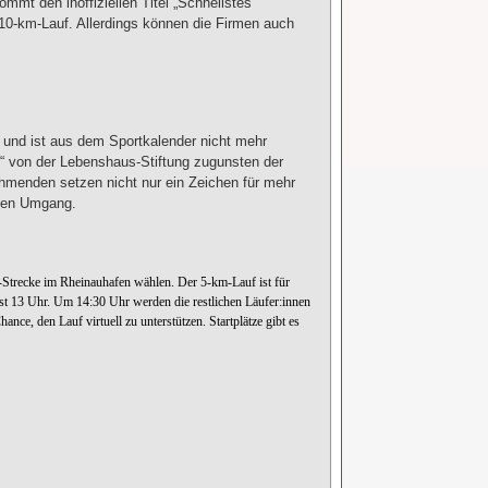
mmt den inoffiziellen Titel „Schnellstes
 10-km-Lauf. Allerdings können die Firmen auch
 und ist aus dem Sportkalender nicht mehr
t“ von der Lebenshaus-Stiftung zugunsten der
nehmenden setzen nicht nur ein Zeichen für mehr
eien Umgang.
Strecke im Rheinauhafen wählen. Der 5-km-Lauf ist für
ist 13 Uhr. Um 14:30 Uhr werden die restlichen Läufer:innen
nce, den Lauf virtuell zu unterstützen. Startplätze gibt es