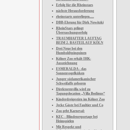
Erfolg für die Rheinstars
nächste Herausforderung
rheinstarts unterliegen.....
DBB-Ehrung für Dirk Nowitzki
RheinStars gelingt
Überraschungserfolg
TRAUMHAFTER LAUFTAG
BEIM 2. BASTEILAUF KÖLN
Drei Neue bei den
Humboldtpinguinen
Kölner Zoo erhält IHK-
Auszeichnung
ESMERALDA - das
Sonnenvogelküken
Junger südamerikanischer
Schweifaffe geboren
Direktorenvilla wird zu
Tagungslocation „Villa Bodinus“
Kinderdreigestirn im Kölner Zoo
Jecke Gäste bei Faultier und Co
Zoo geht Karneval:
KEC - Blindenreportage bei
Heimspielen
Mit Respekt und