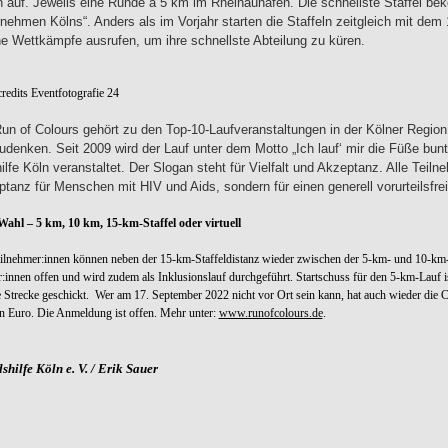
n auf. Jeweils eine Runde à 5 km im Rheinauhafen. Die schnellste Staffel beko
nehmen Kölns“. Anders als im Vorjahr starten die Staffeln zeitgleich mit dem
ne Wettkämpfe ausrufen, um ihre schnellste Abteilung zu küren.
edits Eventfotografie 24
un of Colours gehört zu den Top-10-Laufveranstaltungen in der Kölner Region
denken. Seit 2009 wird der Lauf unter dem Motto „Ich lauf‘ mir die Füße bun
ilfe Köln veranstaltet. Der Slogan steht für Vielfalt und Akzeptanz. Alle Teil
tanz für Menschen mit HIV und Aids, sondern für einen generell vorurteilsfr
Wahl – 5 km, 10 km, 15-km-Staffel oder virtuell
ilnehmer:innen können neben der 15-km-Staffeldistanz wieder zwischen der 5-km- und 10-km-
:innen offen und wird zudem als Inklusionslauf durchgeführt. Startschuss für den 5-km-Lauf 
e Strecke geschickt. Wer am 17. September 2022 nicht vor Ort sein kann, hat auch wieder die Cha
n Euro. Die Anmeldung ist offen. Mehr unter:
www.runofcolours.de
.
hilfe Köln e. V. / Erik Sauer