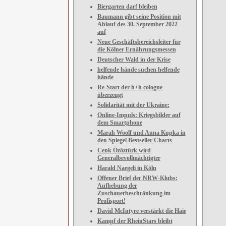
Biergarten darf bleiben
Baumann gibt seine Position mit
Ablauf des 30. September 2022
auf
Neue Geschäftsbereichsleiter für
die Kölner Ernährungsmessen
Deutscher Wald in der Krise
helfende hände suchen helfende
hände
Re-Start der h+h cologne
überzeugt
Solidarität mit der Ukraine:
Online-Impuls: Kriegsbilder auf
dem Smartphone
Marah Woolf und Anna Kupka in
den Spiegel Bestseller Charts
Cenk Özöztürk wird
Generalbevollmächtigter
Harald Naegeli in Köln
Offener Brief der NRW-Klubs:
Aufhebung der
Zuschauerbeschränkung im
Profisport!
David McIntyre verstärkt die Haie
Kampf der RheinStars bleibt