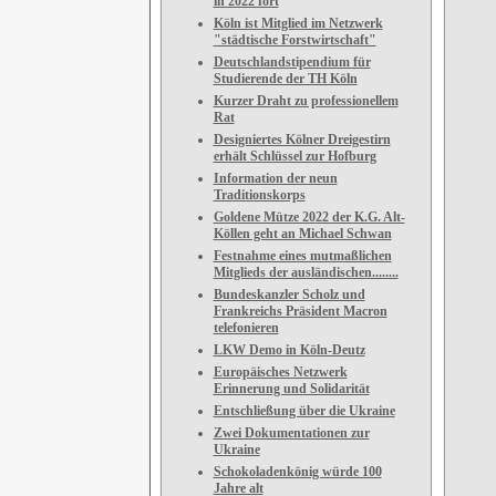
in 2022 fort
Köln ist Mitglied im Netzwerk
"städtische Forstwirtschaft"
Deutschlandstipendium für
Studierende der TH Köln
Kurzer Draht zu professionellem
Rat
Designiertes Kölner Dreigestirn
erhält Schlüssel zur Hofburg
Information der neun
Traditionskorps
Goldene Mütze 2022 der K.G. Alt-
Köllen geht an Michael Schwan
Festnahme eines mutmaßlichen
Mitglieds der ausländischen........
Bundeskanzler Scholz und
Frankreichs Präsident Macron
telefonieren
LKW Demo in Köln-Deutz
Europäisches Netzwerk
Erinnerung und Solidarität
Entschließung über die Ukraine
Zwei Dokumentationen zur
Ukraine
Schokoladenkönig würde 100
Jahre alt