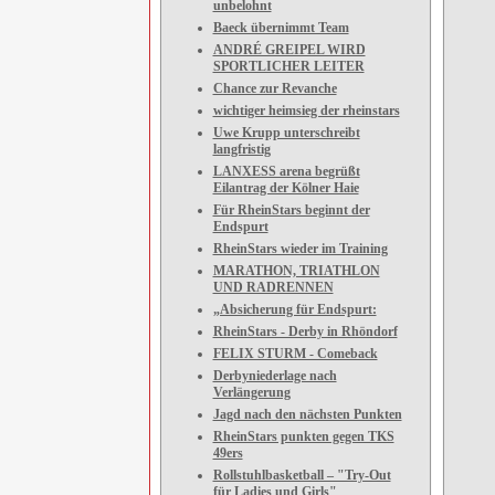
unbelohnt
Baeck übernimmt Team
ANDRÉ GREIPEL WIRD
SPORTLICHER LEITER
Chance zur Revanche
wichtiger heimsieg der rheinstars
Uwe Krupp unterschreibt
langfristig
LANXESS arena begrüßt
Eilantrag der Kölner Haie
Für RheinStars beginnt der
Endspurt
RheinStars wieder im Training
MARATHON, TRIATHLON
UND RADRENNEN
„Absicherung für Endspurt:
RheinStars - Derby in Rhöndorf
FELIX STURM - Comeback
Derbyniederlage nach
Verlängerung
Jagd nach den nächsten Punkten
RheinStars punkten gegen TKS
49ers
Rollstuhlbasketball – "Try-Out
für Ladies und Girls"