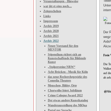
Teile
Veranstaltungen - Hinweise
Unter
wat jitt et söns noch....
inter
Zeitgeschehen
Links
Impressum
Fotocr
Archiv 2019
Archiv 2020
Der R
Archiv 2021
wegzu
Archiv 2022
Aidsh
Neuer Vorstand für den
Akzep
MENTOR
Stipendium richtet sich an
Freie 
Kunstschaffende für Bildende
Kunst
Die Te
„Stolpersteine NRW“
Walker
Acht Brücken - Musik für Köln
auf di
das neue Rechercheprojekt des
ab zeh
Comedia Theaters
Menschen, Bilder, Orte
Chorweihe feiert Jubiläum
@Aids
Crime Cologne Award 2022
Der etwas andere Kunstkatalog
Wanderausstellung des MiQua
Portal zur Sprache