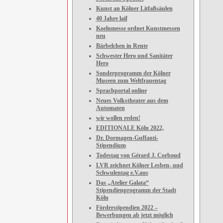
Kunst an Kölner Litfaßsäulen
40 Jahre laif
Koelnmesse ordnet Kunstmessen
neu
Bärbelchen in Rente
Schwester Hero und Sanitäter
Hero
Sonderprogramm der Kölner
Museen zum Weltfrauentag
Sprachportal online
Neues Volkstheater aus dem
Automaten
wir wollen reden!
EDITIONALE Köln 2022,
Dr. Dormagen-Guffanti-
Stipendium
Todestag von Gérard J. Corboud
LVR zeichnet Kölner Lesben- und
Schwulentag e.V.aus
Das „Atelier Galata“
Stipendienprogramm der Stadt
Köln
Förderstipendien 2022 –
Bewerbungen ab jetzt möglich