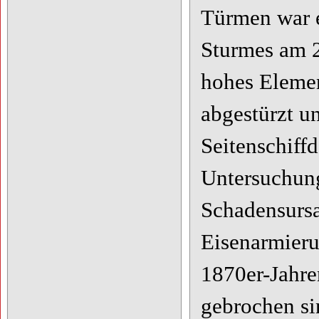
Türmen war e
Sturmes am 
hohes Elemen
abgestürzt u
Seitenschiff
Untersuchung
Schadensurs
Eisenarmier
1870er-Jahre
gebrochen si