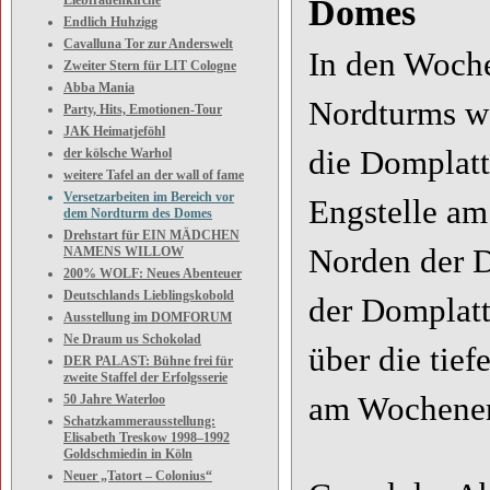
Liebfrauenkirche
Domes
Endlich Huhzigg
Cavalluna Tor zur Anderswelt
In den Woche
Zweiter Stern für LIT Cologne
Abba Mania
Nordturms we
Party, Hits, Emotionen-Tour
JAK Heimatjeföhl
die Domplatt
der kölsche Warhol
weitere Tafel an der wall of fame
Versetzarbeiten im Bereich vor
Engstelle am
dem Nordturm des Domes
Drehstart für EIN MÄDCHEN
Norden der 
NAMENS WILLOW
200% WOLF: Neues Abenteuer
Deutschlands Lieblingskobold
der Domplatt
Ausstellung im DOMFORUM
Ne Draum us Schokolad
über die tie
DER PALAST: Bühne frei für
zweite Staffel der Erfolgsserie
am Wochenen
50 Jahre Waterloo
Schatzkammerausstellung:
Elisabeth Treskow 1998–1992
Goldschmiedin in Köln
Neuer „Tatort – Colonius“