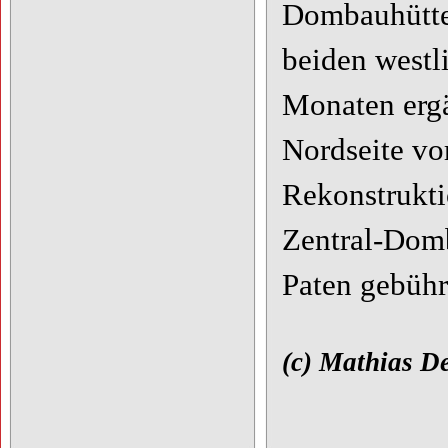
Dombauhütte 
beiden west
Monaten ergä
Nordseite vo
Rekonstrukt
Zentral-Domb
Paten gebühr
(c) Mathias D