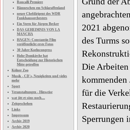
Grund der Ab
Roncalli Premiere
Hänneschen em Schlaraffenland
angebrachten
neuer Chefdirigent des WDR
Funkhausorchesters
Ein Stern für Jürgen Becker
2021 abgeno
DAS GEHEIMNIS VON LA
MANCHA
des Turms so
HAGEN: Constantin Film
veröffentlicht erste Fotos
30 Jahre Koelncongress
Rekonstrukti
Hohe Domkirche hat
Entscheidung zur Historischen
Die Arbeiten
Mitte getroffen
Kölner Zoo
Musik - CD´s, Neuigkeiten und vieles
kommenden Ja
mehr
Sport
für die Verke
Veranstaltungen - Hinweise
wat jitt et söns noch....
Restaurierun
Zeitgeschehen
Links
Impressum
Sperrungen 
Archiv 2019
Archiv 2020