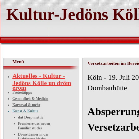
Kultur-Jedöns Köl
Menü
Versetzarbeiten im Bere
Aktuelles - Kultur -
Köln 
Jedöns Kölle un dröm
eröm
Dombauhütte
Freizeittipps
Gesundheit & Medizin
Karneval & mehr
Absperrun
Kunst & Kultur
dat Dörp met K
Premieere des neuen
Versetzarb
Familienstücks
Domstürmer in der