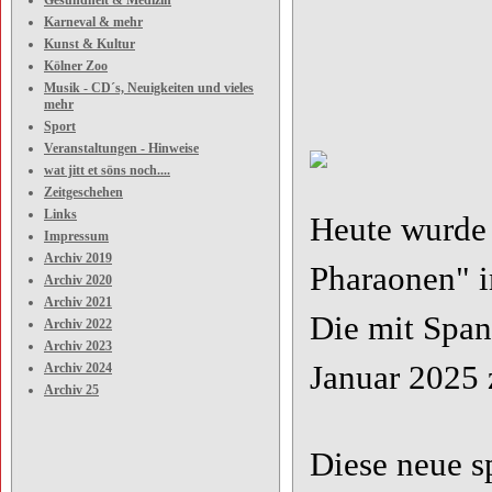
Gesundheit & Medizin
Karneval & mehr
Kunst & Kultur
Kölner Zoo
Musik - CD´s, Neuigkeiten und vieles
mehr
Sport
Veranstaltungen - Hinweise
wat jitt et söns noch....
Zeitgeschehen
Links
Heute wurde 
Impressum
Archiv 2019
Pharaonen" 
Archiv 2020
Archiv 2021
Die mit Span
Archiv 2022
Archiv 2023
Januar 2025 
Archiv 2024
Archiv 25
Diese neue s