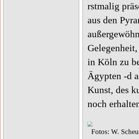
rstmalig präs
aus den Pyra
außergewöhnl
Gelegenheit,
in Köln zu b
Ägypten -d a
Kunst, des k
noch erhalte
Fotos: W. Scheu