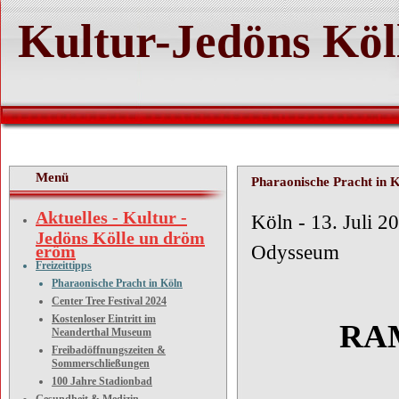
Kultur-Jedöns Köl
Menü
Pharaonische Pracht in 
Aktuelles - Kultur -
Köln
Jedöns Kölle un dröm
eröm
Odysseum
Freizeittipps
Pharaonische Pracht in Köln
Center Tree Festival 2024
Kostenloser Eintritt im
RAMSES 
Neanderthal Museum
Freibadöffnungszeiten &
Sommerschließungen
100 Jahre Stadionbad