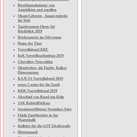
Beschlagnahmung: von
Amphibien und reptilien
Okapi Geboren - Imani endeckt
die Welt
Tanzbrunnen Open-Air
Rückblick 2019
Brickosaurus im Odysseum
Demo der Tiere
Vorstellabend KRE
KrK Vorstellnachmittag 2019
Chevaliers Neuwahlen
Oktoberfest, die Fünfte, Kalker
Dienstagszug
KAJUJA Vorstellabend 2019
neues Casino für die Zunft
KKK-Vorstellabend 2019
Abschied von Rund um Köln
JAK RubbelDieKatz
Sessionseröffnung Stromlose Ader
Fidele Zunftbrüder in der
Wagenhalle
Kollekte für die GOT Elsaßstraße
Hüttengaudi