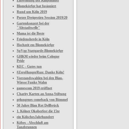
Einweihung der Klagemauer
Blomekörfge hat fusioniert
Rund um Köln 2019
Porzer Dreigestirn Session 2019/20
Gartenkonzert bei der
"Altstadtwelle"
Mama ist die Beste
Friedensherde in Köln
Hochzeit em Blomekörfge
SpVgg Stattgarde-Blomekörfge
GHKM wieder beim Cologne
Pride
KEC - Gutes tun
#ZeroHungerRun: Danke Köln!
Vorstandswahlen bei den Blau-
Wiesse Funke Wahn
gamescom 2019 eröffnet
Charity Karten an Anna-Stiftung
gelungenes comeback von Bömmel
50 Jahre Blau Rot Dellbrück
1. Kölner Okoberfest die 15te
ein KölschesJahrhundert
Köbes - Abschluß am
Tanzbrunnen