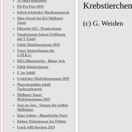
10 Jahre Kölschfest
Krebstierche
Pri-Pro Porz 2019
kölsch-friesischer Musikaustausch
Häre-Ovend der KG Müllemer
(c) G. Weiden
Junge
Flittarder KG - Prunksitzung
Tanzbrunnen Saison Eröffnung
mit T. Engel
Fidele Mädchensitzung 2019
Neues Sitzunsformat der
G.M.K.G.
KKG Blomekörfge - Blome Jeck
Fidele Kindersitzung
E Jot Jeföhl
Lyskircher Mädchhensitzung 2019
Planschemalöör erhält
Nachwuchspreis
Müllemer Junge -
Mädchensitzung 2019
Jeck un Joot - Sitzung der großen
Mülheimer
Danz Jedöns - Blomekörfge Party
Kleines Prinzenessen der Fidelen
Frack trifft Kostüm 2019