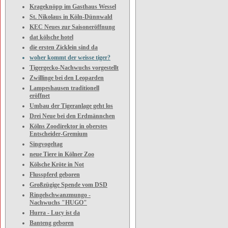
Krageknöpp im Gasthaus Wessel
St. Nikolaus in Köln-Dünnwald
KEC Neues zur Saisoneröffnung
dat kölsche hotel
die ersten Zicklein sind da
woher kommt der weisse tiger?
Tigergecko-Nachwuchs vorgestellt
Zwillinge bei den Leoparden
Lampeshausen traditionell
eröffnet
Umbau der Tigeranlage geht los
Drei Neue bei den Erdmännchen
Kölns Zoodirektor in oberstes
Entscheider-Gremium
Singvogeltag
neue Tiere in Kölner Zoo
Kölsche Kröte in Not
Flusspferd geboren
Großzügige Spende vom DSD
Ringelschwanzmungo -
Nachwuchs "HUGO"
Hurra - Lucy ist da
Banteng geboren