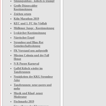
Sitzungszirkus - kölsch es trumpf
Große Dünnwalder
Kostümsitzung
Zeichen setzen
Köln Marathon 2019
KEC und 1. FC für Vielfalt
Müllemer Junge - Kostümsitzung
Lyskircher Kostümsitzung
Närrischer Engel
Stromlose und Blau-Rot
Gemeinschaftssitzung
FK Vorstand neu aufgestellt
Mission Colonia und der Fall
Henot
N R Porzer Karneval
Gaffel Kölsch wieder im
Tanzbrunnen
Neuigkeiten der KKG Stromlose
Ader
Tanzbrunnen: neue gastro und
mehr
Musik und Klaaf, neuer
Moderator
Fischmarkt 2019