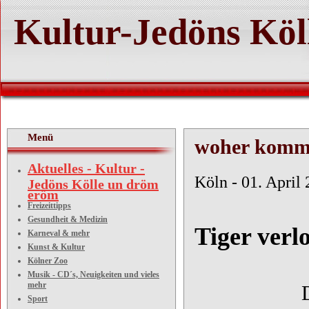
Kultur-Jedöns Köl
Menü
woher kommt 
Aktuelles - Kultur -
Köln - 01. April
Jedöns Kölle un dröm
eröm
Freizeittipps
Gesundheit & Medizin
Tiger verl
Karneval & mehr
Kunst & Kultur
Kölner Zoo
Musik - CD´s, Neuigkeiten und vieles
mehr
Sport