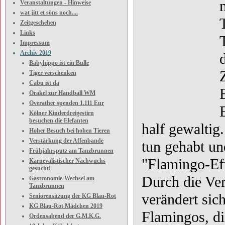
Veranstaltungen - Hinweise
wat jitt et söns noch....
Zeitgeschehen
Links
Impressum
Archiv 2019
Babyhippo ist ein Bulle
Tiger verschenken
Cabu ist da
Orakel zur Handball WM
Overather spenden 1.111 Eur
Kölner Kinderdreigestirn
besuchen die Elefanten
half gewalti
Hoher Besuch bei hohen Tieren
Verstärkung der Affenbande
tun gehabt un
Frühjahrsputz am Tanzbrunnen
"Flamingo-Eff
Karnevalistischer Nachwuchs
gesucht!
Durch die Ver
Gastronomie-Wechsel am
Tanzbrunnen
verändert sich
Seniorensitzung der KG Blau-Rot
KG Blau-Rot Mädchen 2019
Flamingos, di
Ordensabend der G.M.K.G.