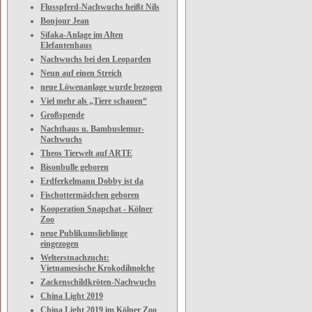
Flusspferd-Nachwuchs heißt Nils
Bonjour Jean
Sifaka-Anlage im Alten
Elefantenhaus
Nachwuchs bei den Leoparden
Neun auf einen Streich
neue Löwenanlage wurde bezogen
Viel mehr als „Tiere schauen“
Großspende
Nachthaus u. Bambuslemur-
Nachwuchs
Theos Tierwelt auf ARTE
Bisonbulle geboren
Erdferkelmann Dobby ist da
Fischottermädchen geboren
Kooperation Snapchat - Kölner
Zoo
neue Publikumslieblinge
eingezogen
Welterstnachzucht:
Vietnamesische Krokodilmolche
Zackenschildkröten-Nachwuchs
China Light 2019
China Light 2019 im Kölner Zoo