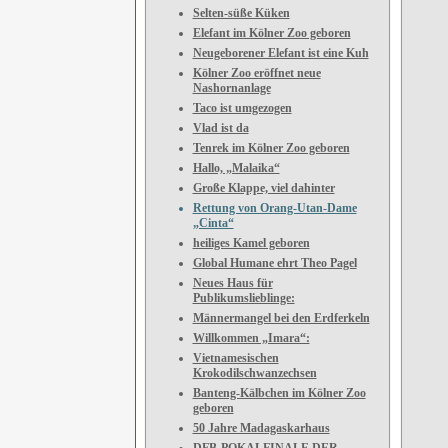
Selten-süße Küken
Elefant im Kölner Zoo geboren
Neugeborener Elefant ist eine Kuh
Kölner Zoo eröffnet neue
Nashornanlage
Taco ist umgezogen
Vlad ist da
Tenrek im Kölner Zoo geboren
Hallo, „Malaika“
Große Klappe, viel dahinter
Rettung von Orang-Utan-Dame
„Cinta“
heiliges Kamel geboren
Global Humane ehrt Theo Pagel
Neues Haus für
Publikumslieblinge:
Männermangel bei den Erdferkeln
Willkommen „Imara“:
Vietnamesischen
Krokodilschwanzechsen
Banteng-Kälbchen im Kölner Zoo
geboren
50 Jahre Madagaskarhaus