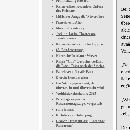
Prunksitzung Flittard
Karnevalisten gedenken Opfern
Bei 
des Holocaust
Selt
Müllemer Junge die Wiever fiere
Pänzelovend Ahoi
über
Muuze sbk-sitzung
glei
Jeck un Jot im Theater am
eine
Tanzbrunnen
gynäk
Karnvalistischer Frühschoppen
68. Blindensitzung
Vond
Närrische Insulaner Wiever
Ralph “Gus” Gusovius verlässt
„Bei
die Bläck Fööss nach der Session
oper
Fastelovend für alle Pänz
Dierche fiere Fasteleer
lief
Ein Sitzungspräsident, der
ergä
überrascht und überrascht wird
Wohltätigkeitssitzung 2023
Persiflagewagen des
„Wir
Rosenmontagszuges vorgestellt
gelu
ruhe im saal
zeig
85 Johr - em Hätze jung
Großer Erfolg für die „Lachende
Kölnarena“
Der o