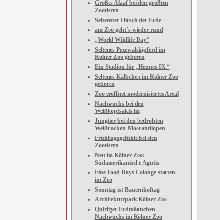
Großes Alaaf bei den größten
Zootieren
Seltenster Hirsch der Erde
am Zoo geht´s wieder rund
„World Wildlife Day“
Seltenes Przewalskipferd im
Kölner Zoo geboren
Ein Stadion für „Hennes IX.“
Seltenes Kälbchen im Kölner Zoo
geboren
Zoo eröffnet modernisiertes Areal
Nachwuchs bei den
Weißkopfsakis im
Jungtier bei den bedrohten
Weißnacken-Moorantilopen
Frühlingsgefühle bei den
Zootieren
Neu im Kölner Zoo:
Südamerikanische Agutis
Fine Food Days Colonge starten
im Zoo
Sonntag ist Bauernhoftag
Architekturpark Kölner Zoo
Quirliger Erdmännchen-
Nachwuchs im Kölner Zoo