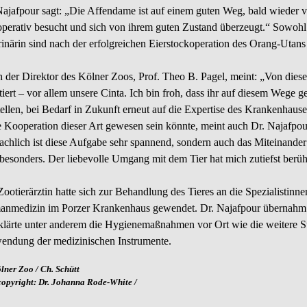
Najafpour sagt: „Die Affendame ist auf einem guten Weg, bald wieder vo
operativ besucht und sich von ihrem guten Zustand überzeugt.“ Sowoh
rinärin sind nach der erfolgreichen Eierstockoperation des Orang-Utans
 der Direktor des Kölner Zoos, Prof. Theo B. Pagel, meint: „Von dies
itiert – vor allem unsere Cinta. Ich bin froh, dass ihr auf diesem Wege
tellen, bei Bedarf in Zukunft erneut auf die Expertise des Krankenhause
te Kooperation dieser Art gewesen sein könnte, meint auch Dr. Najafpour
fachlich ist diese Aufgabe sehr spannend, sondern auch das Miteinander
 besonders. Der liebevolle Umgang mit dem Tier hat mich zutiefst berüh
Zootierärztin hatte sich zur Behandlung des Tieres an die Spezialistinn
nmedizin im Porzer Krankenhaus gewendet. Dr. Najafpour übernahm di
klärte unter anderem die Hygienemaßnahmen vor Ort wie die weitere Ster
endung der medizinischen Instrumente.
ölner Zoo / Ch. Schütt
opyright: Dr. Johanna Rode-White /