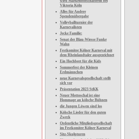
wird Markenbotschafterin bei
Viktoria Köln
Alles für Andere
Spendenübergabe
Volleyballturnier der
Karnevalisten
Jecke Familie:
Senat der Blau-Wiesse Funke
Wahn
Festkomitee Kölner Karneval mit
dem Rheinlandtaler ausgezeichnet
Ein Hochbeet für die Kids
Sommerfest der Kleinen
Erdmännchen
neue Karnevalsgesellschaft stellt
sich vor
Präsentation 2023 StKK
Neuer Mottoschal ist eine
Hommage an kölsche Bühnen
die Jungen Löwen sind los
Kölsche Lieder für den guten
Zweck
Ordentliche Mitgliedsgesellschaft
im Festkomitee Kölner Karneval
Sitz-Skulpturen