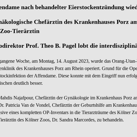
endame nach behandelter Eierstockentzündung wie
äkologische Chefärztin des Krankenhauses Porz a
 Zoo-Tierärztin
direktor Prof. Theo B. Pagel lobt die interdiszipl
angene Woche, am Montag, 14. August 2023, wurde das Orang-Utan-W
enklinik des Krankenhauses Porz am Rhein operiert. Grund für die Oper
stockinfektion der Affendame. Diese konnte mit dem Eingriff nun erfol
ischen deutlich besser.
Mahdis Najafpour, Chefärztin der Gynäkologie im Krankenhaus Porz am
Dr. Patricia Van de Vondel, Chefärztin der Geburtshilfe am Krankenha
usive eines kompletten OP-Inventars in die Tierarzträume des Kölner 
Tierärztin des Kölner Zoos, Dr. Sandra Marcordes, zu behandeln.