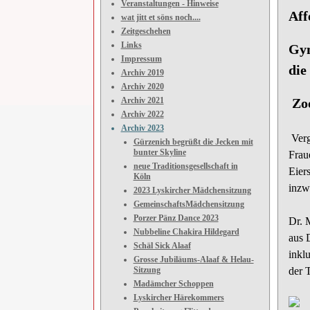
Veranstaltungen - Hinweise
Aff
wat jitt et söns noch....
Zeitgeschehen
Links
Gyn
Impressum
die
Archiv 2019
Archiv 2020
Archiv 2021
Zoo
Archiv 2022
Archiv 2023
Verg
Gürzenich begrüßt die Jecken mit
bunter Skyline
Frau
neue Traditionsgesellschaft in
Eier
Köln
inzw
2023 Lyskircher Mädchensitzung
GemeinschaftsMädchensitzung
Porzer Pänz Dance 2023
Dr. 
Nubbeline Chakira Hildegard
aus 
Schäl Sick Alaaf
inkl
Grosse Jubiläums-Alaaf & Helau-
Sitzung
der 
Madämcher Schoppen
Lyskircher Härekommers