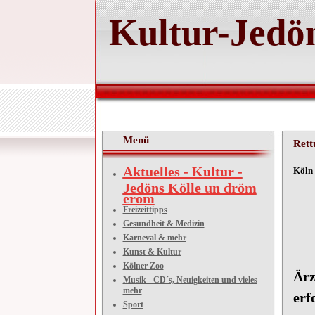
Kultur-Jedön
Menü
Rett
Aktuelles - Kultur -
Kö
Jedöns Kölle un dröm
eröm
Re
Freizeittipps
Gesundheit & Medizin
Karneval & mehr
Kunst & Kultur
Kölner Zoo
Ärz
Musik - CD´s, Neuigkeiten und vieles
mehr
erf
Sport