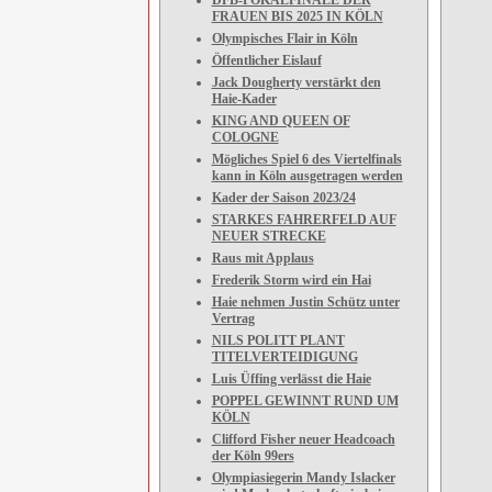
DFB-POKALFINALE DER
FRAUEN BIS 2025 IN KÖLN
Olympisches Flair in Köln
Öffentlicher Eislauf
Jack Dougherty verstärkt den
Haie-Kader
KING AND QUEEN OF
COLOGNE
Mögliches Spiel 6 des Viertelfinals
kann in Köln ausgetragen werden
Kader der Saison 2023/24
STARKES FAHRERFELD AUF
NEUER STRECKE
Raus mit Applaus
Frederik Storm wird ein Hai
Haie nehmen Justin Schütz unter
Vertrag
NILS POLITT PLANT
TITELVERTEIDIGUNG
Luis Üffing verlässt die Haie
POPPEL GEWINNT RUND UM
KÖLN
Clifford Fisher neuer Headcoach
der Köln 99ers
Olympiasiegerin Mandy Islacker