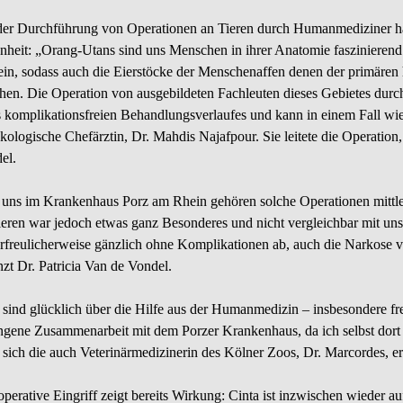
der Durchführung von Operationen an Tieren durch Humanmediziner han
enheit: „Orang-Utans sind uns Menschen in ihrer Anatomie faszinierend
ein, sodass auch die Eierstöcke der Menschenaffen denen der primär
chen. Die Operation von ausgebildeten Fachleuten dieses Gebietes durc
s komplikationsfreien Behandlungsverlaufes und kann in einem Fall wie 
ologische Chefärztin, Dr. Mahdis Najafpour. Sie leitete die Operation, 
el.
 uns im Krankenhaus Porz am Rhein gehören solche Operationen mittler
ieren war jedoch etwas ganz Besonderes und nicht vergleichbar mit un
 erfreulicherweise gänzlich ohne Komplikationen ab, auch die Narkose
nzt Dr. Patricia Van de Vondel.
 sind glücklich über die Hilfe aus der Humanmedizin – insbesondere fre
ngene Zusammenarbeit mit dem Porzer Krankenhaus, da ich selbst dort
t sich die auch Veterinärmedizinerin des Kölner Zoos, Dr. Marcordes, er
perative Eingriff zeigt bereits Wirkung: Cinta ist inzwischen wieder au