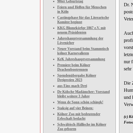
90ter Geburtstag
Dr. 
Feiern und Helfen für Menschen
post
in Köln
Castingphase für das Literarische
Vete
Komitee beginnt
KKG Blomekörfge 1867 e.V. mit
neuem Präsidenten
Auch
Jahreshauptversammlung der
prof
Lövenicher
vors
Neuer Vorstand beim Stammtisch
kölner Karnevalisten
letz
KrK Jahreshauptversammlung
nur 
Premiere beim Kölner
sehr
Drachenbootrennen
Spendenübergabe Kölner
Dreigestirn 2023
Die 
aus Eins mach Drei
Huma
De Kölsche Madämcher: Vorstand
bleibt weitere 3 Jahre
und 
Wenn de Sonn schön schingk!
Verw
Staksig auf vier Beinen:
Kölner Zoo mit bedeutender
(c) K
Erbschaft bedacht
Fotoc
Schwäbisch-Hällische im Kölner
Zoo geboren