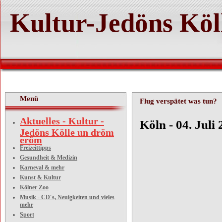
Kultur-Jedöns Köl
Menü
Flug verspätet was tun?
Aktuelles - Kultur -
Köln - 04. Juli
Jedöns Kölle un dröm
eröm
Freizeittipps
Gesundheit & Medizin
Flug v
Karneval & mehr
Kunst & Kultur
Kölner Zoo
Musik - CD´s, Neuigkeiten und vieles
mehr
Entschä
Sport