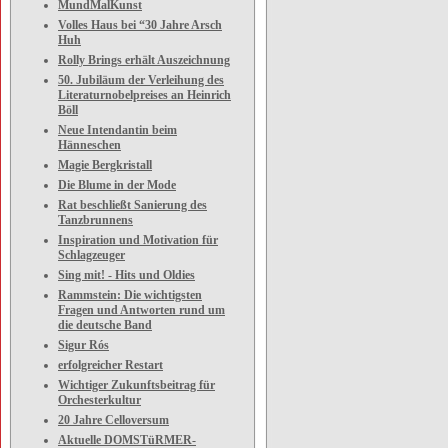
MundMalKunst
Volles Haus bei “30 Jahre Arsch
Huh
Rolly Brings erhält Auszeichnung
50. Jubiläum der Verleihung des
Literaturnobelpreises an Heinrich
Böll
Neue Intendantin beim
Hänneschen
Magie Bergkristall
Die Blume in der Mode
Rat beschließt Sanierung des
Tanzbrunnens
Inspiration und Motivation für
Schlagzeuger
Sing mit! - Hits und Oldies
Rammstein: Die wichtigsten
Fragen und Antworten rund um
die deutsche Band
Sigur Rós
erfolgreicher Restart
Wichtiger Zukunftsbeitrag für
Orchesterkultur
20 Jahre Celloversum
Aktuelle DOMSTüRMER-