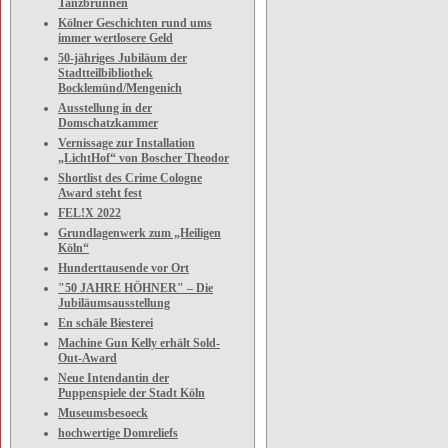
Tanzbrunnen
Kölner Geschichten rund ums
immer wertlosere Geld
50-jähriges Jubiläum der
Stadtteilbibliothek
Bocklemünd/Mengenich
Ausstellung in der
Domschatzkammer
Vernissage zur Installation
„LichtHof“ von Boscher Theodor
Shortlist des Crime Cologne
Award steht fest
FEL!X 2022
Grundlagenwerk zum „Heiligen
Köln“
Hunderttausende vor Ort
"50 JAHRE HÖHNER" – Die
Jubiläumsausstellung
En schäle Biesterei
Machine Gun Kelly erhält Sold-
Out-Award
Neue Intendantin der
Puppenspiele der Stadt Köln
Museumsbesoeck
hochwertige Domreliefs