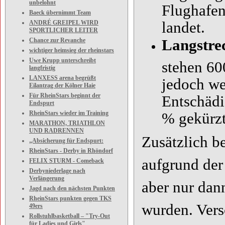
unbelohnt
Flughafen
Baeck übernimmt Team
ANDRÉ GREIPEL WIRD
landet.
SPORTLICHER LEITER
Chance zur Revanche
Langstre
wichtiger heimsieg der rheinstars
Uwe Krupp unterschreibt
stehen 60
langfristig
LANXESS arena begrüßt
jedoch we
Eilantrag der Kölner Haie
Für RheinStars beginnt der
Entschädi
Endspurt
RheinStars wieder im Training
% gekürzt
MARATHON, TRIATHLON
UND RADRENNEN
Zusätzlich b
„Absicherung für Endspurt:
RheinStars - Derby in Rhöndorf
aufgrund der
FELIX STURM - Comeback
Derbyniederlage nach
Verlängerung
aber nur da
Jagd nach den nächsten Punkten
RheinStars punkten gegen TKS
wurden. Vers
49ers
Rollstuhlbasketball – "Try-Out
für Ladies und Girls"