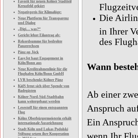
Favorit für neuen Kölner Stadtteil
Flugzeitv
Kreuzfeld gekürt
Negativpreis für Klimalüge:
Die Airli
Neue Plattform für Transparenz
und Dialog
in Ihrer V
„Digi… was?“
Gericht lehnt Eilantrag ab:
des Flugh
Rekordsumme für bedrohte
Panzerechsen
Pänz op Jöck
EasyJet baut Engagement in
Köln/Bonn aus
Wann besteh
Neue Kreditrahmenlinie für die
Flughafen Köln/Bonn GmbH
LVR beschenkt Kölner Pänz
KidS freut sich über Spende von
Badegästen
Ab einer zwe
Kölner Nord-Süd-Stadtbahn
kann weitergebaut werden
Anspruch auf
Lesestoff für einen entspannten
Flug
Kölns Oberbürgermeisterin erhält
Ein Anspruch
internationale Auszeichnung
Stadt Köln und Lukas Podolski
wenn Ihr Flu
Stiftung setzen ihre Kooperation