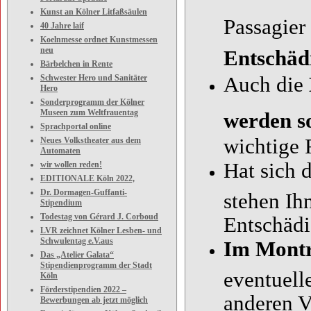
Kunst an Kölner Litfaßsäulen
Passagier
40 Jahre laif
Koelnmesse ordnet Kunstmessen
neu
Entschäd
Bärbelchen in Rente
Schwester Hero und Sanitäter
Auch die
Hero
Sonderprogramm der Kölner
Museen zum Weltfrauentag
werden so
Sprachportal online
wichtige 
Neues Volkstheater aus dem
Automaten
Hat sich 
wir wollen reden!
EDITIONALE Köln 2022,
Dr. Dormagen-Guffanti-
stehen Ih
Stipendium
Todestag von Gérard J. Corboud
Entschädi
LVR zeichnet Kölner Lesben- und
Schwulentag e.V.aus
Im Mont
Das „Atelier Galata“
Stipendienprogramm der Stadt
eventuell
Köln
Förderstipendien 2022 –
anderen V
Bewerbungen ab jetzt möglich