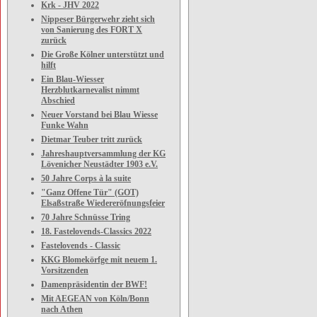
Krk - JHV 2022
Nippeser Bürgerwehr zieht sich
von Sanierung des FORT X
zurück
Die Große Kölner unterstützt und
hilft
Ein Blau-Wiesser
Herzblutkarnevalist nimmt
Abschied
Neuer Vorstand bei Blau Wiesse
Funke Wahn
Dietmar Teuber tritt zurück
Jahreshauptversammlung der KG
Lövenicher Neustädter 1903 e.V.
50 Jahre Corps à la suite
"Ganz Offene Tür" (GOT)
Elsaßstraße Wiedereröfnungsfeier
70 Jahre Schnüsse Tring
18. Fastelovends-Classics 2022
Fastelovends - Classic
KKG Blomekörfge mit neuem 1.
Vorsitzenden
Damenpräsidentin der BWF!
Mit AEGEAN von Köln/Bonn
nach Athen