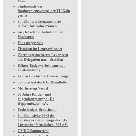
2022
Studierende des
Bauingenieurwesens der TH Köln
geehrt
Jubiläums-Ehrenamtskarte
NRW" für Kölner*innen
easyJet setzt in Köln/Bonn auf
Wachstum
Pänz ungerwääs
Eissaison im Lentpark endet
Oberbürgermeisterin Reker reist
mit Delegation nach Brasilien
Kölner Taxigewerbe beantragt
Tariferhöhung
Leinen Los für die Blauen Jungs
Sommerfest der KG Rheinflotte
Mer fiere em Veedel
30 Jahre Kinder- und
Jugendtanzgruppe „De
Höppemötzjer“ e.V.
Frohsinniges Brauchtum
Jubiläumsfeier 70+2 des
Tanzkorps Blaue Jungs der KG
Lövenicher Neustädter 1903 e.V.
GMKG Sommerfest