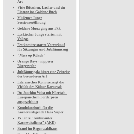
Art
Viele Bützchen, Lacher und ein
Eintrag ins Goldene Buch
Müllemer Junge
Sessionseröffnung
Goldene Muuz ging ans Fkk
Lyskircher Junge starten mit
Vollgas
Festkomitee startet Vorverkauf
für Sitzungen und Jubiläumszug
"Mess op Kölsch"
Orange Days - nippeser
Bürgerwehr
Jubiläumsgala bietet eine Zeitreise
der besonderen Art
Literarisches Komitee zeigt die
Vielfalt des Kölner Karnevals
Dr. Joachim Wüst mit Närrisch-
Europäischem Förderpreis
ausgezeichnet
Kondolenzbuch für die
Karnevalslegende Hans Süper
15 Jahre "Ambulanter
Karnevalsdienst" (AKD)
Brand im Regenwaldhaus