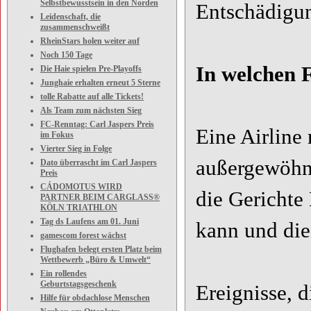
Selbstbewusstsein in den Norden
Entschädigun
Leidenschaft, die
zusammenschweißt
RheinStars holen weiter auf
Noch 150 Tage
In welchen F
Die Haie spielen Pre-Playoffs
Junghaie erhalten erneut 5 Sterne
tolle Rabatte auf alle Tickets!
Als Team zum nächsten Sieg
FC-Renntag: Carl Jaspers Preis
Eine Airline
im Fokus
Vierter Sieg in Folge
außergewöhnl
Dato überrascht im Carl Jaspers
Preis
CÁDOMOTUS WIRD
die Gerichte 
PARTNER BEIM CARGLASS®
KÖLN TRIATHLON
Tag ds Laufens am 01. Juni
kann und die 
gamescom forest wächst
Flughafen belegt ersten Platz beim
Wettbewerb „Büro & Umwelt“
Ein rollendes
Geburtstagsgeschenk
Ereignisse, d
Hilfe für obdachlose Menschen