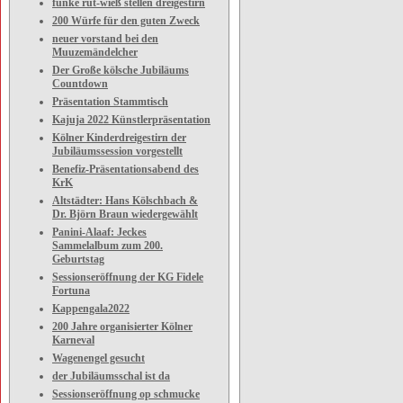
funke rut-wieß stellen dreigestirn
200 Würfe für den guten Zweck
neuer vorstand bei den
Muuzemändelcher
Der Große kölsche Jubiläums
Countdown
Präsentation Stammtisch
Kajuja 2022 Künstlerpräsentation
Kölner Kinderdreigestirn der
Jubiläumssession vorgestellt
Benefiz-Präsentationsabend des
KrK
Altstädter: Hans Kölschbach &
Dr. Björn Braun wiedergewählt
Panini-Alaaf: Jeckes
Sammelalbum zum 200.
Geburtstag
Sessionseröffnung der KG Fidele
Fortuna
Kappengala2022
200 Jahre organisierter Kölner
Karneval
Wagenengel gesucht
der Jubiläumsschal ist da
Sessionseröffnung op schmucke