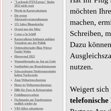
Hat Ihr Flug 
"Lachende PÄNZarena" findet
2022 nicht statt
möchten Ihre
Pferde in Karnevalszügen
Die ersten
Alternativveranstaltungen
machen, ermi
155 Jahre Blomekörfge
Ovend met der Mötz
Schreiben, m
Corps a`la Schiff
Karnevalisten beklagen unklare
Dazu können
Vorgaben aus der Politik
Ordensübergabe Blau Wiesse
Funke Wahn
Ausgleichsza
Häreovend 2022
Wagenübergabe an Jan un Griet
nutzen.
Stadtgebiet zur Brauchtumszone
Schwarzbunte Niederungsrinder
haben Nachwuchs
Zum Weltartenschutztag
Heute ist Weltartenschutztag:
Weigert sich
Hilfe für Zoos in Krisenregion
Frühlingserwachen
telefonische
Fischmarkt am Tanzbrunnen
endlich wieder da
VRS führt rabattiertes