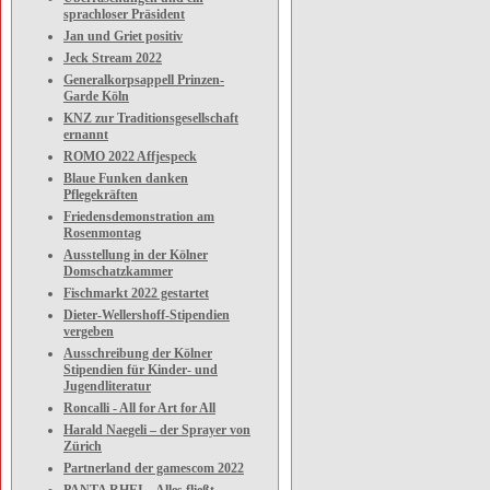
sprachloser Präsident
Jan und Griet positiv
Jeck Stream 2022
Generalkorpsappell Prinzen-
Garde Köln
KNZ zur Traditionsgesellschaft
ernannt
ROMO 2022 Affjespeck
Blaue Funken danken
Pflegekräften
Friedensdemonstration am
Rosenmontag
Ausstellung in der Kölner
Domschatzkammer
Fischmarkt 2022 gestartet
Dieter-Wellershoff-Stipendien
vergeben
Ausschreibung der Kölner
Stipendien für Kinder- und
Jugendliteratur
Roncalli - All for Art for All
Harald Naegeli – der Sprayer von
Zürich
Partnerland der gamescom 2022