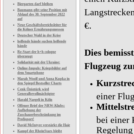
Biergarten darf bleiben
Langstrecken
Baumann gibt seine Position mit
Ablauf des 30. September 2022
auf
€.
Neue Geschäftsbereichsleiter für
die Kölner Ernährungsmessen
Deutscher Wald in der Krise
helfende hände suchen helfende
hände
Dies bemisst
Re-Start der h+h cologne
überzeugt
Solidarität mit der Ukraine:
Flugzeug zu
Online-Impuls: Kriegsbilder auf
dem Smartphone
Marah Woolf und Anna Kupka in
Kurzstre
den Spiegel Bestseller Charts
Cenk Özöztürk wird
einer Flu
Generalbevollmächtigter
Harald Naegeli in Köln
Mittelstr
Offener Brief der NRW-Klubs:
Aufhebung der
Zuschauerbeschränkung im
bei einer
Profisport!
David McIntyre verstärkt die Haie
Regelung 
Kampf der RheinStars bleibt