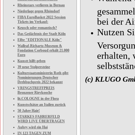
Rheinstars verlieren in Bernau
gesammelt
Niederlage gegen Rhöndorf
FIBA EuroBasket 2022 Session
bei der Ai
Tickets im Verkauf:
Keusch oder romantisch?
Nutzen Si
Das Gedächtnis der Stadt Köln
Elfte "EDITIONALE Köln"
Versorgun
Wallraf-Richartz-Museum &
Fondation Corboud erhält 21.000
erhalten, 
Euro
Kunstt hilft geben
selbststä
39 neue Stolpersteine
Kulturstaatsministerin Roth gibt
(c) KLUGO G
Nominierungen Deutscher
Drehbuchpreis 2022 bekannt
VRINGSTREFFPREIS
Bronzener Rievkooche
lit.COLOGNE in der Flora
Kunstschätze an Italien zurück
50 Jahre Haie!
STARKES FAHRERFELD
WIRD LIVE ÜBERTRAGEN
Aubry wird ein Hai
IN 123 TAGEN ZUM