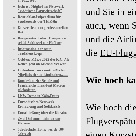
in 2022 fort
Köln ist Mitglied im Netzwerk
und Sie in ei
"städtische Forstwirtschaft"
Deutschlandstipendium für
Studierende der TH Köln
auch, wenn S
Kurzer Draht zu professionellem
Rat
und die Airli
Designiertes Kölner Dreigestirn
erhält Schlüssel zur Hofburg
Information der neun
die
EU-Flugg
Traditionskorps
Goldene Mütze 2022 der K.G. Alt-
Köllen geht an Michael Schwan
Festnahme eines mutmaßlichen
Mitglieds der ausländischen........
Wie hoch ka
Bundeskanzler Scholz und
Frankreichs Präsident Macron
telefonieren
LKW Demo in Köln-Deutz
Europäisches Netzwerk
Wie hoch die
Erinnerung und Solidarität
Entschließung über die Ukraine
Flugverspätu
Zwei Dokumentationen zur
Ukraine
Schokoladenkönig würde 100
einen Kurzst
Jahre alt