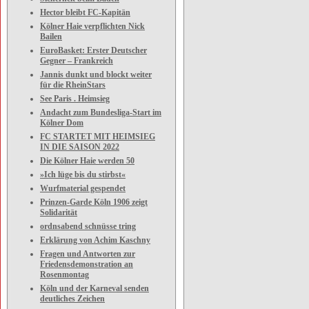
Hector bleibt FC-Kapitän
Kölner Haie verpflichten Nick
Bailen
EuroBasket: Erster Deutscher
Gegner – Frankreich
Jannis dunkt und blockt weiter
für die RheinStars
See Paris . Heimsieg
Andacht zum Bundesliga-Start im
Kölner Dom
FC STARTET MIT HEIMSIEG
IN DIE SAISON 2022
Die Kölner Haie werden 50
»Ich lüge bis du stirbst«
Wurfmaterial gespendet
Prinzen-Garde Köln 1906 zeigt
Solidarität
ordnsabend schnüsse tring
Erklärung von Achim Kaschny
Fragen und Antworten zur
Friedensdemonstration an
Rosenmontag
Köln und der Karneval senden
deutliches Zeichen