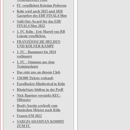
FC verpflichtet Kristian Pedersen
Köln wird auch 2025 und 2026
Gastgeber des EHF FINAL4 Men
Sold-Out-Award für das EHF
FINAL4 Men 2022
1. FC Köln - Eric Martel von RB
Leipzig verpflichtet.
FRANZÖSISCHE HELDEN
UND KÖLNER KAMPF
1. FC - Baumgart bis 2024
verlängert
1. FC - Stimmen aus dem
Trainingslager
Das reizt uns an diesem Club
150.000 Tickets verkauft
EuroBasket-Minifestival in Köln
RheinStars bleiben in der ProB
Nick Baptiste verstärkt KEC-
Offensive
Brady Austin wechselt vom
finnischen Meister nach Köln
Frauen EM 2022
SARGIS ADAMYAN KOMMT
ZUM FC