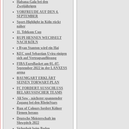
Habana-Gala bei den
Zweijährigen
VORFREUDE AUF DEN 4.
SEPTEMBER
Sport-Highlight in Köln rückt
näher
11. Telekom Cup
RUPI HENNEN WECHSELT
NACH KÖLN
r Ryan Stanton wird ein Hai
KEC und Sebastian Uvira einigen
sich auf Vertragsauflösung
FIBA EuroBasket am 01.-07.
September 2022 in der LANXESS
arena
BAUMGART ERKLÄRT
SEINEN TORWART-PLAN
FC FORDERT AUSSCHLUSS
BELARUSSISCHER TEAMS
Ali Sow - nächster spannender
Zugang bei den RheinStars
Run of Colours fordert Kölner
Firmen heraus
Deutsche Meisterschaft im
Slowpitch 2022
Sicherheit beim Baden