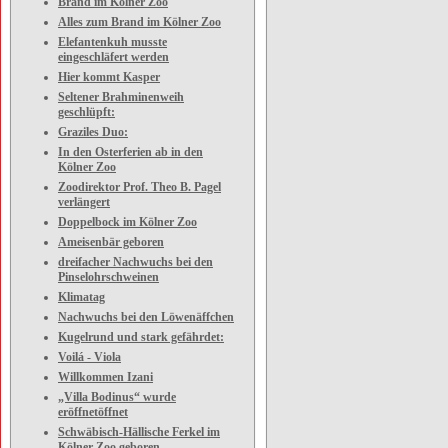
Brand im Kölner Zoo
Alles zum Brand im Kölner Zoo
Elefantenkuh musste
eingeschläfert werden
Hier kommt Kasper
Seltener Brahminenweih
geschlüpft:
Graziles Duo:
In den Osterferien ab in den
Kölner Zoo
Zoodirektor Prof. Theo B. Pagel
verlängert
Doppelbock im Kölner Zoo
Ameisenbär geboren
dreifacher Nachwuchs bei den
Pinselohrschweinen
Klimatag
Nachwuchs bei den Löwenäffchen
Kugelrund und stark gefährdet:
Voilá - Viola
Willkommen Izani
„Villa Bodinus“ wurde
eröffnetöffnet
Schwäbisch-Hällische Ferkel im
Kölner Zoo geboren