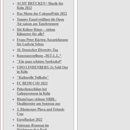
ACHT BRÜCKEN | Musik für
Köln 2022
Das Motto des ColognePride 2022
Tommy Engel eröffnet die Open
Air saison am Tanzbrunnen
Die Kölner Ringe – sieben
Kilometer für alle?
Franz Peter Kürten-Auszeichnung
für Ludwig Sebus
10. Deutscher Diversity-Tag
Kunstausstellung „M.Ü.L.L.“
"Ein ganz schönes Spektakel“
UDO LINDENBERG 2x Sold Out
in Köln
"Kulturelle Teilhabe"
FC BEIM CSD 2022
Peitschenschläge bei
Galopprennen in Köln
RheinStars richten NBBL-
Qualiturnier am Sonntag aus
3. Rheinstars Playa and Friends
Cup
EuroBasket 2022
Feiertags-Renntag im
Weidenpescher Park