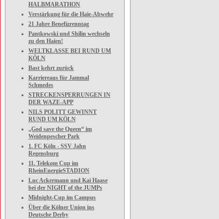
HALBMARATHON
Verstärkung für die Haie-Abwehr
21 Jahre Benefizrenntag
Pantkowski und Shilin wechseln
zu den Haien!
WELTKLASSE BEI RUND UM
KÖLN
Bast kehrt zurück
Karriereaus für Jammal
Schmedes
STRECKENSPERRUNGEN IN
DER WAZE-APP
NILS POLITT GEWINNT
RUND UM KÖLN
„God save the Queen“ im
Weidenpescher Park
1. FC Köln - SSV Jahn
Regensburg
11. Telekom Cup im
RheinEnergieSTADION
Luc Ackermann und Kai Haase
bei der NIGHT of the JUMPs
Midnight-Cup im Campus
Über die Kölner Union ins
Deutsche Derby