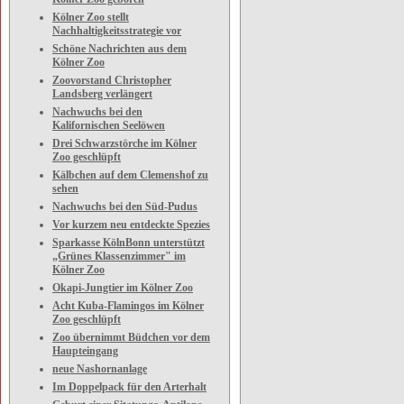
Kölner Zoo stellt
Nachhaltigkeitsstrategie vor
Schöne Nachrichten aus dem
Kölner Zoo
Zoovorstand Christopher
Landsberg verlängert
Nachwuchs bei den
Kalifornischen Seelöwen
Drei Schwarzstörche im Kölner
Zoo geschlüpft
Kälbchen auf dem Clemenshof zu
sehen
Nachwuchs bei den Süd-Pudus
Vor kurzem neu entdeckte Spezies
Sparkasse KölnBonn unterstützt
„Grünes Klassenzimmer" im
Kölner Zoo
Okapi-Jungtier im Kölner Zoo
Acht Kuba-Flamingos im Kölner
Zoo geschlüpft
Zoo übernimmt Büdchen vor dem
Haupteingang
neue Nashornanlage
Im Doppelpack für den Arterhalt