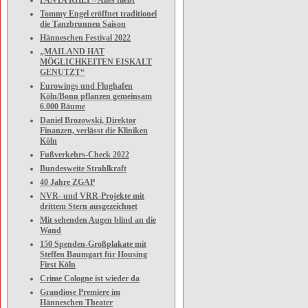
PANTA RHEI – Alles fließt
Tommy Engel eröffnet traditionel
die Tanzbrunnen Saison
Hänneschen Festival 2022
„MAILAND HAT
MÖGLICHKEITEN EISKALT
GENUTZT“
Eurowings und Flughafen
Köln/Bonn pflanzen gemeinsam
6.000 Bäume
Daniel Brozowski, Direktor
Finanzen, verlässt die Kliniken
Köln
Fußverkehrs-Check 2022
Bundesweite Strahlkraft
40 Jahre ZGAP
NVR- und VRR-Projekte mit
drittem Stern ausgezeichnet
Mit sehenden Augen blind an die
Wand
150 Spenden-Großplakate mit
Steffen Baumgart für Housing
First Köln
Crime Cologne ist wieder da
Grandiose Premiere im
Hänneschen Theater