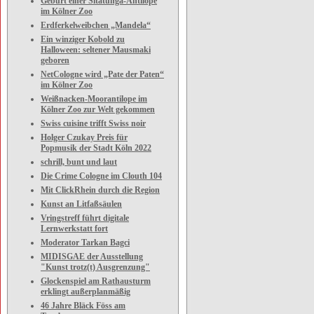
Geburt einer Sitatunga-Antilope
im Kölner Zoo
Erdferkelweibchen „Mandela“
Ein winziger Kobold zu
Halloween: seltener Mausmaki
geboren
NetCologne wird „Pate der Paten“
im Kölner Zoo
Weißnacken-Moorantilope im
Kölner Zoo zur Welt gekommen
Swiss cuisine trifft Swiss noir
Holger Czukay Preis für
Popmusik der Stadt Köln 2022
schrill, bunt und laut
Die Crime Cologne im Clouth 104
Mit ClickRhein durch die Region
Kunst an Litfaßsäulen
Vringstreff führt digitale
Lernwerkstatt fort
Moderator Tarkan Bagci
MIDISGAE der Ausstellung
"Kunst trotz(t) Ausgrenzung"
Glockenspiel am Rathausturm
erklingt außerplanmäßig
46 Jahre Bläck Föss am