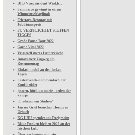
DFB-Vizepräsident Winkler:
Sammarco gewinnt in einem
Wimpernschlagfinale
Feiertags-Renntag mit
Jubiläumspreis
FC VERPFLICHTET STEFFEN
TIGGES
Große Pause Tour 2022
Garde Vital 2022
Vrigstreff meets Lutherkirche
Innovativer Zugweg am
Rosenmontag
Einfach mobil an den jecken
Tagen
Fastelovends-nommendach der
Zunftbrüder
jestern, hück un morje - orden der
kajuja
„Frohsinn em Stadion“
Jan un Griet besuchen Hospiz in
Urbach
KG UHU spendet ans Dreigestirn
Blaue Funken bleiben 2022 an der
frischen Luft
Überraschungen und ein