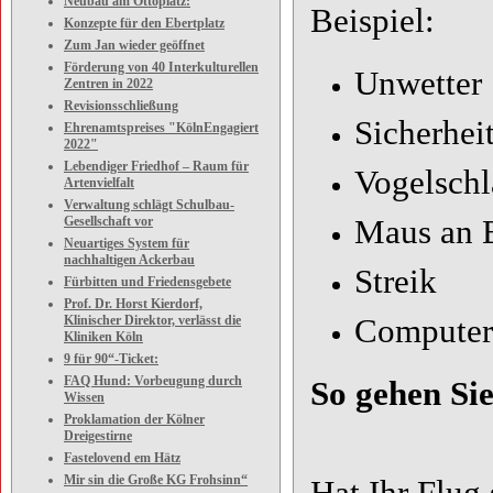
Neubau am Ottoplatz:
Beispiel:
Konzepte für den Ebertplatz
Zum Jan wieder geöffnet
Förderung von 40 Interkulturellen
Unwetter
Zentren in 2022
Revisionsschließung
Sicherheit
Ehrenamtspreises "KölnEngagiert
2022"
Lebendiger Friedhof – Raum für
Vogelschl
Artenvielfalt
Verwaltung schlägt Schulbau-
Gesellschaft vor
Maus an 
Neuartiges System für
nachhaltigen Ackerbau
Streik
Fürbitten und Friedensgebete
Prof. Dr. Horst Kierdorf,
Klinischer Direktor, verlässt die
Computera
Kliniken Köln
9 für 90“-Ticket:
FAQ Hund: Vorbeugung durch
So gehen Sie
Wissen
Proklamation der Kölner
Dreigestirne
Fastelovend em Hätz
Mir sin die Große KG Frohsinn“