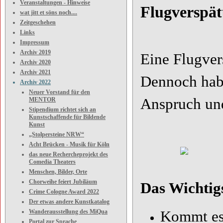
Veranstaltungen - Hinweise
Flugverspä
wat jitt et söns noch....
Zeitgeschehen
Links
Impressum
Archiv 2019
Eine Flugver
Archiv 2020
Archiv 2021
Dennoch habe
Archiv 2022
Neuer Vorstand für den
Anspruch un
MENTOR
Stipendium richtet sich an
Kunstschaffende für Bildende
Kunst
„Stolpersteine NRW“
Acht Brücken - Musik für Köln
das neue Rechercheprojekt des
Comedia Theaters
Menschen, Bilder, Orte
Chorweihe feiert Jubiläum
Das Wichtig
Crime Cologne Award 2022
Der etwas andere Kunstkatalog
Wanderausstellung des MiQua
Kommt es 
Portal zur Sprache