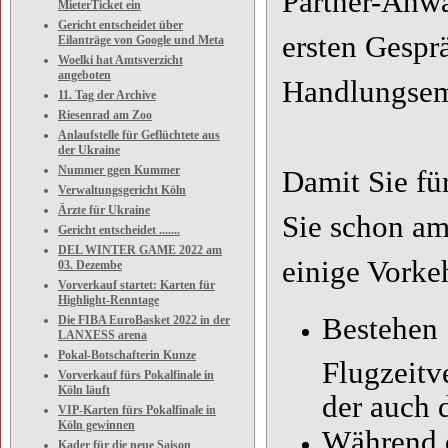
Partner-Anwä
MieterTicket ein
Gericht entscheidet über
ersten Gespr
Eilanträge von Google und Meta
Woelki hat Amtsverzicht
angeboten
Handlungsem
11. Tag der Archive
Riesenrad am Zoo
Anlaufstelle für Geflüchtete aus
der Ukraine
Nummer ggen Kummer
Damit Sie für
Verwaltungsgericht Köln
Ärzte für Ukraine
Sie schon am
Gericht entscheidet .......
DEL WINTER GAME 2022 am
einige Vorke
03. Dezembe
Vorverkauf startet: Karten für
Highlight-Renntage
Bestehen 
Die FIBA EuroBasket 2022 in der
LANXESS arena
Pokal-Botschafterin Kunze
Flugzeitv
Vorverkauf fürs Pokalfinale in
Köln läuft
der auch 
VIP-Karten fürs Pokalfinale in
Köln gewinnen
Während d
Kader für die neue Saison