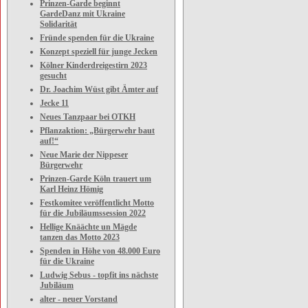
Prinzen-Garde beginnt
GardeDanz mit Ukraine
Solidarität
Fründe spenden für die Ukraine
Konzept speziell für junge Jecken
Kölner Kinderdreigestirn 2023
gesucht
Dr. Joachim Wüst gibt Ämter auf
Jecke 11
Neues Tanzpaar bei OTKH
Pflanzaktion: „Bürgerwehr baut
auf!“
Neue Marie der Nippeser
Bürgerwehr
Prinzen-Garde Köln trauert um
Karl Heinz Hömig
Festkomitee veröffentlicht Motto
für die Jubiläumssession 2022
Hellige Knäächte un Mägde
tanzen das Motto 2023
Spenden in Höhe von 48.000 Euro
für die Ukraine
Ludwig Sebus - topfit ins nächste
Jubiläum
alter - neuer Vorstand