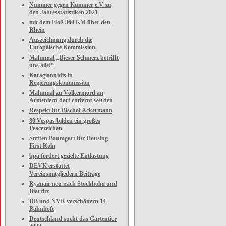
Nummer gegen Kummer e.V. zu
den Jahresstatistiken 2021
mit dem Floß 360 KM über den
Rhein
Auszeichnung durch die
Europäische Kommission
Mahnmal „Dieser Schmerz betrifft
uns alle!“
Karagiannidis in
Regierungskommission
Mahnmal zu Völkermord an
Armeniern darf entfernt werden
Respekt für Bischof Ackermann
80 Vespas bilden ein großes
Peacezeichen
Steffen Baumgart für Housing
First Köln
bpa fordert gezielte Entlastung
DEVK erstattet
Vereinsmitgliedern Beiträge
Ryanair neu nach Stockholm und
Biarritz
DB und NVR verschönern 14
Bahnhöfe
Deutschland sucht das Gartentier