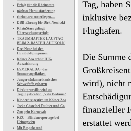
Tag, haben S
Erfolg für die Rheinstars
nächste Herausforderung
inklusive be
rheinstarts unterliegen.....
DBB-Ehrung für Dirk Nowitzki
Flughafen.
RheinStars gelingt
Überraschungserfolg
TRAUMHAFTER LAUFTAG
BEIM 2. BASTEILAUF KÖLN
Drei Neue bei den
Humboldtpinguinen
Die Summe de
Kölner Zoo erhält IHK-
Auszeichnung
Großkreisent
ESMERALDA - das
Sonnenvogelküken
Junger südamerikanischer
wird), nicht 
Schweifaffe geboren
Direktorenvilla wird zu
Entschädigu
Tagungslocation „Villa Bodinus“
Kinderdreigestirn im Kölner Zoo
Jecke Gäste bei Faultier und Co
finanzieller
Zoo geht Karneval:
KEC - Blindenreportage bei
erstattet wer
Heimspielen
Mit Respekt und