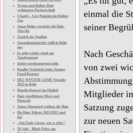
„Es tut gut,
Toyota und Kölner Haie
verlängern Partnerschaft
einmal die S
Charity - Live Painting im Kölner
Zoo
seiner Begr
Jonas Holøs verstärkt die Haie-
Abwehr
Zurück ins Stadion
Ausnahmekünstler stellt in Köln
aus
Nach Geschäf
Es geht wieder rund am
Tanzbrunnen
dritter zerohungerrun köln
von zwei wic
Knaller Nachricht beim Tommy
Engel Konzert
Abstimmung 
DEL WINTER GAME Neujahr
2022 in Köln
Benefiz-Konzert im Eltzhof
Mitglieder i
Haie verpflichten Olver und
Pöpperle
Satzung zug
James Sheppard verlässt die Haie
Die Haie-Trikots 2021/2022 sind
da!
zur neuen Sa
„Am Ende wissen, wie es geht.“
50 Johr - Bläck Fööss am