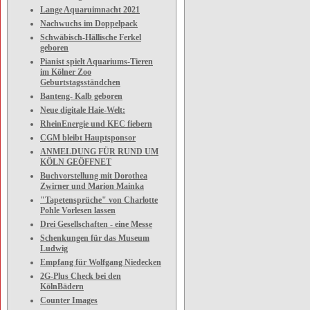
Lange Aquaruimnacht 2021
Nachwuchs im Doppelpack
Schwäbisch-Hällische Ferkel
geboren
Pianist spielt Aquariums-Tieren
im Kölner Zoo
Geburtstagsständchen
Banteng- Kalb geboren
Neue digitale Haie-Welt:
RheinEnergie und KEC fiebern
CGM bleibt Hauptsponsor
ANMELDUNG FÜR RUND UM
KÖLN GEÖFFNET
Buchvorstellung mit Dorothea
Zwirner und Marion Mainka
"Tapetensprüche" von Charlotte
Pohle Vorlesen lassen
Drei Gesellschaften - eine Messe
Schenkungen für das Museum
Ludwig
Empfang für Wolfgang Niedecken
2G-Plus Check bei den
KölnBädern
Counter Images