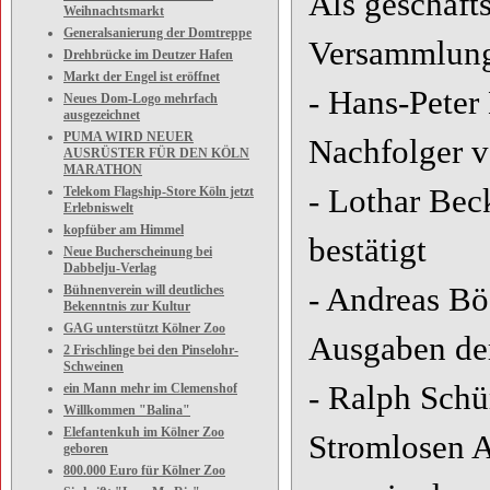
Als geschäft
Weihnachtsmarkt
Generalsanierung der Domtreppe
Versammlung
Drehbrücke im Deutzer Hafen
Markt der Engel ist eröffnet
- Hans-Peter
Neues Dom-Logo mehrfach
ausgezeichnet
PUMA WIRD NEUER
Nachfolger v
AUSRÜSTER FÜR DEN KÖLN
MARATHON
- Lothar Bec
Telekom Flagship-Store Köln jetzt
Erlebniswelt
kopfüber am Himmel
bestätigt
Neue Bucherscheinung bei
Dabbelju-Verlag
- Andreas Bö
Bühnenverein will deutliches
Bekenntnis zur Kultur
GAG unterstützt Kölner Zoo
Ausgaben de
2 Frischlinge bei den Pinselohr-
Schweinen
- Ralph Schü
ein Mann mehr im Clemenshof
Willkommen "Balina"
Elefantenkuh im Kölner Zoo
Stromlosen 
geboren
800.000 Euro für Kölner Zoo