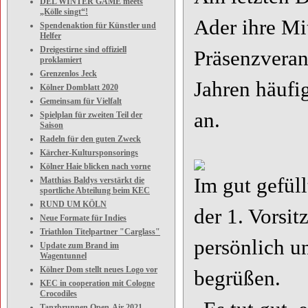
DEL WINTER GAME meets
„Kölle singt“!
Ader ihre Mi
Spendenaktion für Künstler und
Helfer
Dreigestirne sind offiziell
Präsenzveran
proklamiert
Grenzenlos Jeck
Jahren häufi
Kölner Domblatt 2020
Gemeinsam für Vielfalt
an.
Spielplan für zweiten Teil der
Saison
Radeln für den guten Zweck
Kärcher-Kultursponsorings
Kölner Haie blicken nach vorne
Im gut gefül
Matthias Baldys verstärkt die
sportliche Abteilung beim KEC
RUND UM KÖLN
der 1. Vorsit
Neue Formate für Indies
Triathlon Titelpartner "Carglass"
persönlich u
Update zum Brand im
Wagentunnel
Kölner Dom stellt neues Logo vor
begrüßen.
KEC in cooperation mit Cologne
Crocodiles
Tanzbrunnen Open-Air 2021