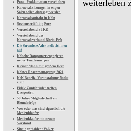
weiterleben z
Porz - Proklamation verschoben
Karnevalssitzungen in engen
Sälen sollen abgesagt werden
Karnevalsauftakt in Köln
Sessionseröffning Porz
Vorstellabend STKK
Vorstellabend des
Karnevalsverband Rhein-Erft
Die Stromlose Ader stellt sich neu
auf
Kölsche Domputzer engagieren
neues Tanztrainerpaar
Kleiner Mann mit großem Herz
Kölner Rosenmontagszug 2021
KrK Benefiz- Veranstaltung findet
statt
Fidele Zunftbrüder treffen
Dreigestirn
50 Jahre Mitgliedschaft em
Blomekörfge
Wer oder was sind eigentlich die
Medienklaafer
Medienklaafer mit neuem
Vorstand
Sitzungpräsident Volker