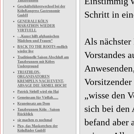
Einstimmig 
Tanzbrunnen
Geschäftsführerwechsel bei der
KölnKongress Gastronomie
Schritt in ei
GmbH
GENERALI KÖLN
MARATHON WIEDER
VIRTUELL
- „Kunst hilft afghanischen
Als nächster
Mädchen und Frauen“
BACK TO THE ROOTS endlich
wieder live
Vorstandes a
Traditionelle Saison Abschluß am
Tanzbrunnen mit Köbes
Anwesenden, 
Underground
TRIATHLON-
ORGANISATOREN
Vorsitzender
KREMPELN NACH EVENT-
ABSAGE DIE ÄRMEL HOCH!
Patrick Sieloff wird ein Hai
„wisse den V
Gemeinsam für Vielfalt......
Kraneinsatz am Dom
sich bei den
Tanzbrunnen Köln - Saison
Rückblick
befand aber 
sie machen es nochmal
Pico, das Maskottchen der
KölnBäder GmbH