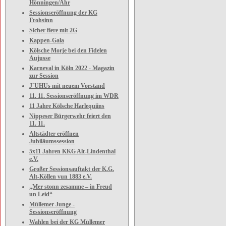
Hönningen/Ahr
Sessionseröffnung der KG
Frohsinn
Sicher fiere mit 2G
Kappen-Gala
Kölsche Morje bei den Fidelen
Aujusse
Karneval in Köln 2022 - Magazin
zur Session
J`UHUs mit neuem Vorstand
11. 11. Sessionseröffnung im WDR
11 Jahre Kölsche Harlequiins
Nippeser Bürgerwehr feiert den
11. 11.
Altstädter eröffnen
Jubiläumssession
5x11 Jahren KKG Alt-Lindenthal
e.V.
Großer Sessionsauftakt der K.G.
Alt-Köllen vun 1883 e.V.
„Mer stonn zesamme – in Freud
un Leid“
Müllemer Junge -
Sessionseröffnung
Wahlen bei der KG Müllemer