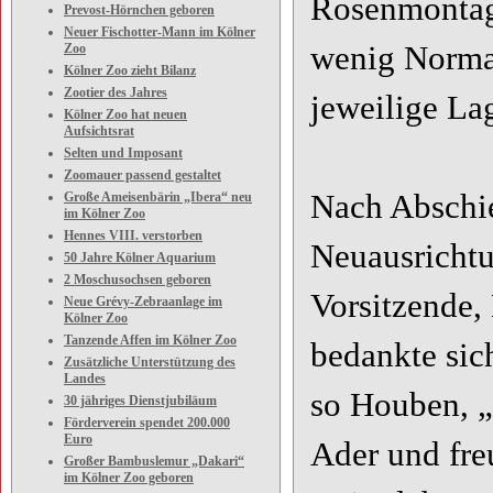
Rosenmontag 
Prevost-Hörnchen geboren
Neuer Fischotter-Mann im Kölner
wenig Normal
Zoo
Kölner Zoo zieht Bilanz
Zootier des Jahres
jeweilige La
Kölner Zoo hat neuen
Aufsichtsrat
Selten und Imposant
Zoomauer passend gestaltet
Nach Abschie
Große Ameisenbärin „Ibera“ neu
im Kölner Zoo
Hennes VIII. verstorben
Neuausrichtu
50 Jahre Kölner Aquarium
2 Moschusochsen geboren
Vorsitzende,
Neue Grévy-Zebraanlage im
Kölner Zoo
Tanzende Affen im Kölner Zoo
bedankte sic
Zusätzliche Unterstützung des
Landes
so Houben, „
30 jähriges Dienstjubiläum
Förderverein spendet 200.000
Euro
Ader und freu
Großer Bambuslemur „Dakari“
im Kölner Zoo geboren