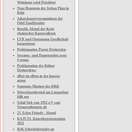
Weininger wird Präsident
Neue Regenten der Jecken Pänz in
Köln
Jahreshauptversammlung der
Fidel Zunftbrüder
Benefiz-Abend des Kreis
rheinischer Karnevalisten
LVR und Ostermann Gesellschaft
kooperieren
Proklamation Porzer Dreigestirn
Sessions- und Damenorden trotz
Corona
Proklamation des Kölner
Dreigestirns:
elfter im elften in der lanxess
arena
Sonntags-Matinee des KKK
Wieverfastelovend am Lenauplatz
fällt aus
Schäl Sick vun 1952 e.V sagt
Veranstaltungen ab
23. Echte Fründe - Abend
KAJUJA -Künstlerpräsentation
2021
KrK Scheckübergabe an