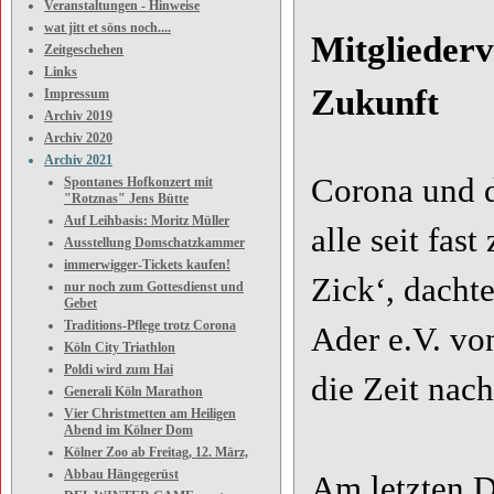
Veranstaltungen - Hinweise
wat jitt et söns noch....
Mitgliederv
Zeitgeschehen
Links
Zukunft
Impressum
Archiv 2019
Archiv 2020
Archiv 2021
Corona und d
Spontanes Hofkonzert mit
"Rotznas" Jens Bütte
Auf Leihbasis: Moritz Müller
alle seit fas
Ausstellung Domschatzkammer
immerwigger-Tickets kaufen!
Zick‘, dacht
nur noch zum Gottesdienst und
Gebet
Traditions-Pflege trotz Corona
Ader e.V. vo
Köln City Triathlon
Poldi wird zum Hai
die Zeit nac
Generali Köln Marathon
Vier Christmetten am Heiligen
Abend im Kölner Dom
Kölner Zoo ab Freitag, 12. März,
Abbau Hängegerüst
Am letzten D