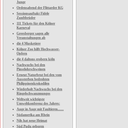
Junge
Ordensabend der Flittarder KG
Sessionsauftakt Fidele
Zunftbrüder
111 Tickets für den Kölner
Karneval
Greesberger sagen alle
Veranstaltungen ab
die 4 Musketiere
Kölner Zoo hilft Hochwasser-
Opfern
die 4 daltons erobern köln
Nachwuchs bei den
Pinselohrschweinen
Erneut Naturbrut bei den vom
Aussterben bedrohten
Philippinenkrokodilen
Wiederholt Nachwuchs bei den
Ringelschwanzmungos
Weltweit wichtigste
Umweltkonferenz des Jahres:
Auge in Auge mit Faultieren.......
Südamerika am Rhein
Nils hat neue Heimat
Süd Pudu geboren