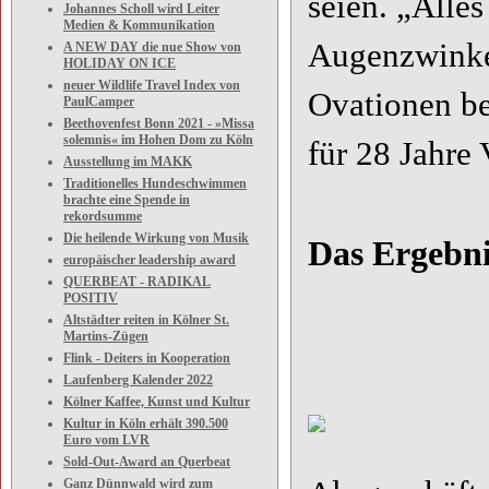
seien. „Alles
Johannes Scholl wird Leiter
Medien & Kommunikation
Augenzwinke
A NEW DAY die nue Show von
HOLIDAY ON ICE
neuer Wildlife Travel Index von
Ovationen be
PaulCamper
Beethovenfest Bonn 2021 - »Missa
solemnis« im Hohen Dom zu Köln
für 28 Jahre 
Ausstellung im MAKK
Traditionelles Hundeschwimmen
brachte eine Spende in
rekordsumme
Die heilende Wirkung von Musik
Das Ergebni
europäischer leadership award
QUERBEAT - RADIKAL
POSITIV
Altstädter reiten in Kölner St.
Martins-Zügen
Flink - Deiters in Kooperation
Laufenberg Kalender 2022
Kölner Kaffee, Kunst und Kultur
Kultur in Köln erhält 390.500
Euro vom LVR
Sold-Out-Award an Querbeat
Ganz Dünnwald wird zum