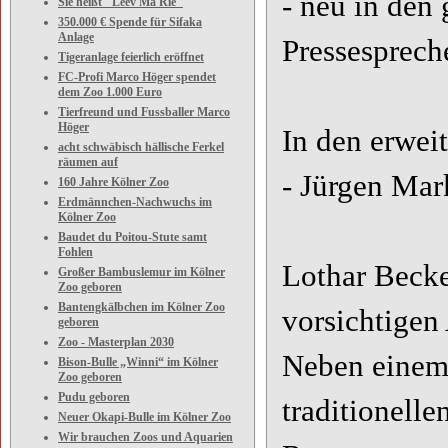
- neu in den 
Sie heißt "Leev Ma Rie"
350.000 € Spende für Sifaka
Anlage
Pressesprech
Tigeranlage feierlich eröffnet
FC-Profi Marco Höger spendet
dem Zoo 1.000 Euro
Tierfreund und Fussballer Marco
Höger
In den erwei
acht schwäbisch hällische Ferkel
räumen auf
- Jürgen Mar
160 Jahre Kölner Zoo
Erdmännchen-Nachwuchs im
Kölner Zoo
Baudet du Poitou-Stute samt
Fohlen
Lothar Beck
Großer Bambuslemur im Kölner
Zoo geboren
Bantengkälbchen im Kölner Zoo
vorsichtigen
geboren
Zoo - Masterplan 2030
Neben einem
Bison-Bulle „Winni“ im Kölner
Zoo geboren
Pudu geboren
traditionelle
Neuer Okapi-Bulle im Kölner Zoo
Wir brauchen Zoos und Aquarien