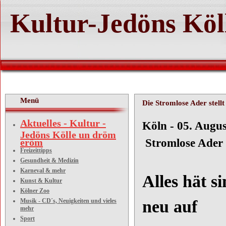
Kultur-Jedöns Köl
Menü
Die Stromlose Ader stellt
Aktuelles - Kultur -
Köln -
Jedöns Kölle un dröm
eröm
Stromlose Ader 
Freizeittipps
Gesundheit & Medizin
Karneval & mehr
Alles hät s
Kunst & Kultur
Kölner Zoo
Musik - CD´s, Neuigkeiten und vieles
neu auf
mehr
Sport