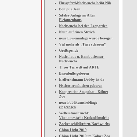
Flusspferd-Nachwuchs heißt Nils
Bonjour Jean
Sifaka-Anlage im Alten
Elefantenhaus
Nachwuchs bei den Leoparden
Neun auf einen Streich
neue Löwenanlage wurde bezogen
Viel mehr als „Tiere schauen“
Großspende
Nachthaus u. Bambuslemur-
Nachwuchs
Theos Tierwelt auf ARTE
Bisonbulle geboren
Erdferkelmann Dobby ist da
Fischottermädchen geboren
Kooperation Snapchat - Kölner
Zoo
neue Publikumslieblinge
eingezogen
Welterstnachzucht:
Vietnamesische Krokodilmolche
Zackenschildkröten-Nachwuchs
China Light 2019
China Light 2019 im Kölner Zoo