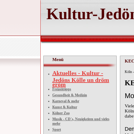
Kultur-Jedön
Menü
KEC 
Aktuelles - Kultur -
Köln -
Jedöns Kölle un dröm
KE
eröm
Freizeittipps
M
Gesundheit & Medizin
Karneval & mehr
Viel
Kunst & Kultur
Köln
Kölner Zoo
dabe
Musik - CD´s, Neuigkeiten und vieles
mehr
Den
Sport