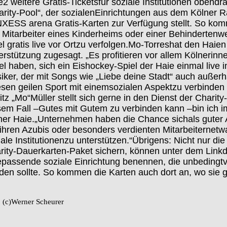
e
2 weitere Gratis
-
Tickets
für soziale Institutionen
obendra
rity
-
Pool“, der sozialen
Einrichtungen aus dem Kölner
R
XESS arena Gratis
-
Karten zur Verfügung stellt. So k
 Mitarbeiter eines Kinderheims oder einer Behindertenwe
l gratis live vor Ort
zu verfolgen.
Mo
-
Torres
hat den Haien 
erstützung zugesagt. „Es profitieren
vor allem Kölnerinnen
tel haben, sich ein Eishock
e
y
-
Spiel d
er
Haie einmal live 
iker, der mit Songs wie „Liebe deine Stadt“ auch
außerh
esen geilen Sport mit einem
sozialen Aspekt
zu verbinden
itz „Mo“
Mü
ller stellt sich gerne in den Dienst der Charity
-
sem Fall
–
Gutes mit Gutem zu verbinden kann
–
bin ich 
ner
Haie.
„Unternehmen haben die Chance sich
als guter
ihren Azubis
oder besonders verdienten Mitarbeitern
etw
iale
Institutionen
zu unterstützen.“
Übrigens: Nicht nur die
rity
-
Dauerkarten
-
Paket sichern,
können unter dem Link
d
e
passende soziale Einrichtung benennen, die
unbedingt
den sollte. So kommen die Karten auch dort an, wo sie 
: (c)Werner Scheurer