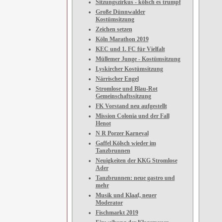
Sitzungszirkus - kölsch es trumpf
Große Dünnwalder
Kostümsitzung
Zeichen setzen
Köln Marathon 2019
KEC und 1. FC für Vielfalt
Müllemer Junge - Kostümsitzung
Lyskircher Kostümsitzung
Närrischer Engel
Stromlose und Blau-Rot
Gemeinschaftssitzung
FK Vorstand neu aufgestellt
Mission Colonia und der Fall
Henot
N R Porzer Karneval
Gaffel Kölsch wieder im
Tanzbrunnen
Neuigkeiten der KKG Stromlose
Ader
Tanzbrunnen: neue gastro und
mehr
Musik und Klaaf, neuer
Moderator
Fischmarkt 2019