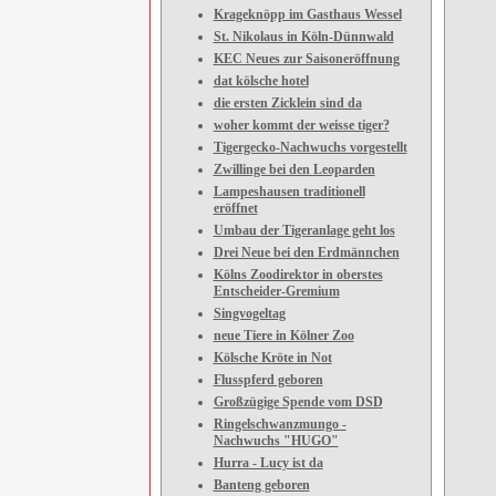
Krageknöpp im Gasthaus Wessel
St. Nikolaus in Köln-Dünnwald
KEC Neues zur Saisoneröffnung
dat kölsche hotel
die ersten Zicklein sind da
woher kommt der weisse tiger?
Tigergecko-Nachwuchs vorgestellt
Zwillinge bei den Leoparden
Lampeshausen traditionell
eröffnet
Umbau der Tigeranlage geht los
Drei Neue bei den Erdmännchen
Kölns Zoodirektor in oberstes
Entscheider-Gremium
Singvogeltag
neue Tiere in Kölner Zoo
Kölsche Kröte in Not
Flusspferd geboren
Großzügige Spende vom DSD
Ringelschwanzmungo -
Nachwuchs "HUGO"
Hurra - Lucy ist da
Banteng geboren