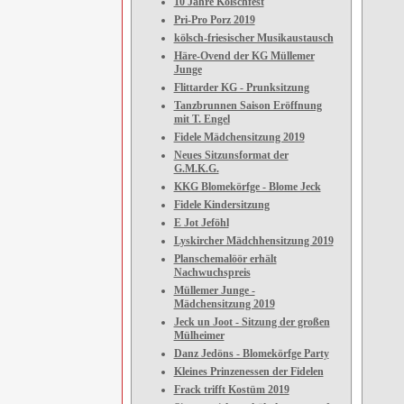
10 Jahre Kölschfest
Pri-Pro Porz 2019
kölsch-friesischer Musikaustausch
Häre-Ovend der KG Müllemer
Junge
Flittarder KG - Prunksitzung
Tanzbrunnen Saison Eröffnung
mit T. Engel
Fidele Mädchensitzung 2019
Neues Sitzunsformat der
G.M.K.G.
KKG Blomekörfge - Blome Jeck
Fidele Kindersitzung
E Jot Jeföhl
Lyskircher Mädchhensitzung 2019
Planschemalöör erhält
Nachwuchspreis
Müllemer Junge -
Mädchensitzung 2019
Jeck un Joot - Sitzung der großen
Mülheimer
Danz Jedöns - Blomekörfge Party
Kleines Prinzenessen der Fidelen
Frack trifft Kostüm 2019