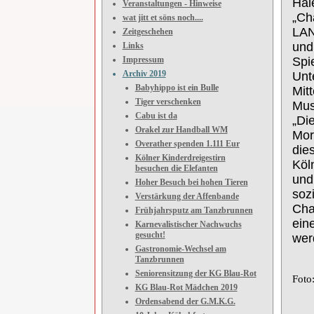
Hai
Veranstaltungen - Hinweise
„Cha
wat jitt et söns noch....
LAN
Zeitgeschehen
und
Links
Impressum
Spie
Archiv 2019
Unt
Babyhippo ist ein Bulle
Mit
Tiger verschenken
Mus
Cabu ist da
„Di
Orakel zur Handball WM
Mor
Overather spenden 1.111 Eur
die
Kölner Kinderdreigestirn
Köl
besuchen die Elefanten
und
Hoher Besuch bei hohen Tieren
soz
Verstärkung der Affenbande
Cha
Frühjahrsputz am Tanzbrunnen
ein
Karnevalistischer Nachwuchs
gesucht!
wer
Gastronomie-Wechsel am
Tanzbrunnen
Seniorensitzung der KG Blau-Rot
Foto
KG Blau-Rot Mädchen 2019
Ordensabend der G.M.K.G.