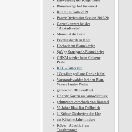
Einweihung der Klagemauer
Blomekörfge hat fusioniert
Rund um Köln 2019
Porzer Dreigestirn Session 2019/20
Gartenkonzert bei der
"Altstadtwelle"
Mama ist die Beste
Friedensherde in Köln
Hochzeit em Blomekörfge
SpVgg Stattgarde-Blomekörfge
GHKM wieder beim Cologne
Pride
KEC - Gutes tun
#ZeroHungerRun: Danke Köln!
Vorstandswahlen bei den Blau-
Wiesse Funke Wahn
gamescom 2019 eröffnet
Charity Karten an Anna-Stiftung
gelungenes comeback von Bömmel
50 Jahre Blau Rot Dellbrück
1. Kölner Okoberfest die 15te
ein KölschesJahrhundert
Köbes - Abschluß am
Tanzbrunnen