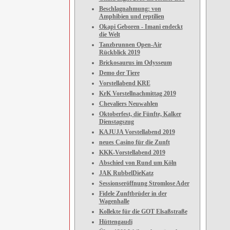
Beschlagnahmung: von
Amphibien und reptilien
Okapi Geboren - Imani endeckt
die Welt
Tanzbrunnen Open-Air
Rückblick 2019
Brickosaurus im Odysseum
Demo der Tiere
Vorstellabend KRE
KrK Vorstellnachmittag 2019
Chevaliers Neuwahlen
Oktoberfest, die Fünfte, Kalker
Dienstagszug
KAJUJA Vorstellabend 2019
neues Casino für die Zunft
KKK-Vorstellabend 2019
Abschied von Rund um Köln
JAK RubbelDieKatz
Sessionseröffnung Stromlose Ader
Fidele Zunftbrüder in der
Wagenhalle
Kollekte für die GOT Elsaßstraße
Hüttengaudi