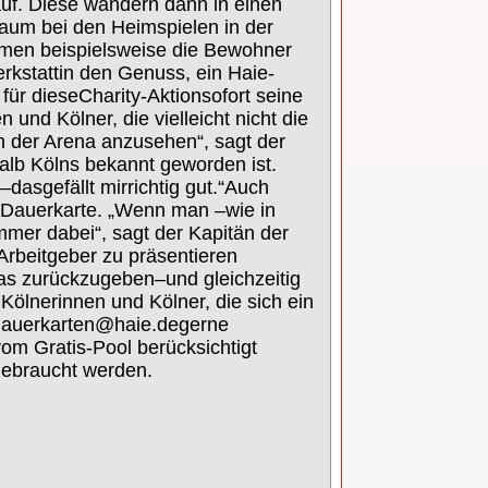
uf. Diese wandern dann in ein
en
aum bei den Heimspielen in der
ommen
beispielsweise die Bewohner
rkstatt
in
den Ge
nuss, ein Haie
-
für diese
Charity
-
Aktion
sofort seine
 und Kölner, die vielleicht nicht die
in der Arena anzusehen“, sagt der
alb Kölns bekannt geworden ist.
–
das
gefällt mir
richtig gut.“
Auch
D
au
erkarte. „Wenn man
–
wie in
immer dabei“, sagt der Kapitän der
 Arbeitgeber zu präsentier
en
as zurückzugeben
–
und gleichzeitig
 Kölnerinnen und Kölner, die sich ein
auerkarten@haie.de
gerne
vom Gratis
-
Pool berücksichtigt
gebraucht werden.