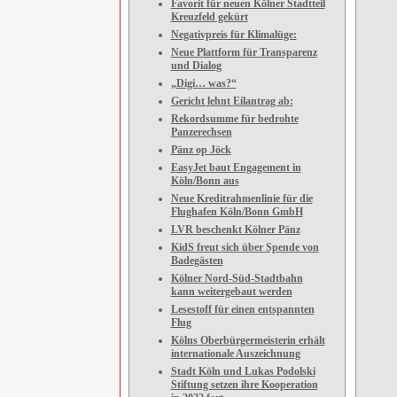
Favorit für neuen Kölner Stadtteil
Kreuzfeld gekürt
Negativpreis für Klimalüge:
Neue Plattform für Transparenz
und Dialog
„Digi… was?“
Gericht lehnt Eilantrag ab:
Rekordsumme für bedrohte
Panzerechsen
Pänz op Jöck
EasyJet baut Engagement in
Köln/Bonn aus
Neue Kreditrahmenlinie für die
Flughafen Köln/Bonn GmbH
LVR beschenkt Kölner Pänz
KidS freut sich über Spende von
Badegästen
Kölner Nord-Süd-Stadtbahn
kann weitergebaut werden
Lesestoff für einen entspannten
Flug
Kölns Oberbürgermeisterin erhält
internationale Auszeichnung
Stadt Köln und Lukas Podolski
Stiftung setzen ihre Kooperation