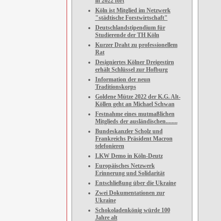
in 2022 fort
Köln ist Mitglied im Netzwerk
"städtische Forstwirtschaft"
Deutschlandstipendium für
Studierende der TH Köln
Kurzer Draht zu professionellem
Rat
Designiertes Kölner Dreigestirn
erhält Schlüssel zur Hofburg
Information der neun
Traditionskorps
Goldene Mütze 2022 der K.G. Alt-
Köllen geht an Michael Schwan
Festnahme eines mutmaßlichen
Mitglieds der ausländischen........
Bundeskanzler Scholz und
Frankreichs Präsident Macron
telefonieren
LKW Demo in Köln-Deutz
Europäisches Netzwerk
Erinnerung und Solidarität
Entschließung über die Ukraine
Zwei Dokumentationen zur
Ukraine
Schokoladenkönig würde 100
Jahre alt