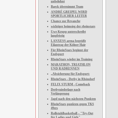
unbelohnt
Baeck übernimmt Team
ANDRÉ GREIPEL WIRD
SPORTLICHER LEITER
Chance zur Revanche
wichtiger heimsieg der rheinstars
Uwe Krupp unterschreibt
langfristig
LANXESS arena begrüßt
Eilantrag der Kölner Haie
Für RheinStars beginnt der
Endspurt
RheinStars wieder im Training
MARATHON, TRIATHLON
UND RADRENNEN
„Absicherung für Endspurt:
RheinStars - Derby in Rhöndorf
FELIX STURM - Comeback
Derbyniederlage nach
Verlängerung
Jagd nach den nächsten Punkten
RheinStars punkten gegen TKS
49ers
Rollstuhlbasketball – "Try-Out
für Ladies und Girls"