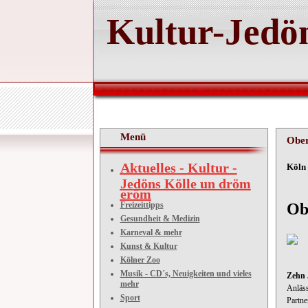
Kultur-Jedön
Menü
Ober
Aktuelles - Kultur -
Kö
Jedöns Kölle un dröm
eröm
Freizeittipps
Ob
Gesundheit & Medizin
Karneval & mehr
Kunst & Kultur
Kölner Zoo
Musik - CD´s, Neuigkeiten und vieles
Zehn 
mehr
Anläss
Sport
Partne