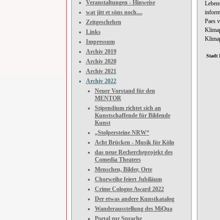
Veranstaltungen - Hinweise
Leben
wat jitt et söns noch....
inform
Paes
v
Zeitgeschehen
Klimap
Links
Klimap
Impressum
Archiv 2019
Stadt 
Archiv 2020
Archiv 2021
Archiv 2022
Neuer Vorstand für den
MENTOR
Stipendium richtet sich an
Kunstschaffende für Bildende
Kunst
„Stolpersteine NRW“
Acht Brücken - Musik für Köln
das neue Rechercheprojekt des
Comedia Theaters
Menschen, Bilder, Orte
Chorweihe feiert Jubiläum
Crime Cologne Award 2022
Der etwas andere Kunstkatalog
Wanderausstellung des MiQua
Portal zur Sprache