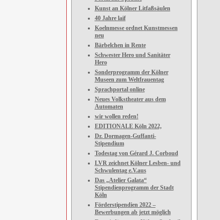
Kunst an Kölner Litfaßsäulen
40 Jahre laif
Koelnmesse ordnet Kunstmessen
neu
Bärbelchen in Rente
Schwester Hero und Sanitäter
Hero
Sonderprogramm der Kölner
Museen zum Weltfrauentag
Sprachportal online
Neues Volkstheater aus dem
Automaten
wir wollen reden!
EDITIONALE Köln 2022,
Dr. Dormagen-Guffanti-
Stipendium
Todestag von Gérard J. Corboud
LVR zeichnet Kölner Lesben- und
Schwulentag e.V.aus
Das „Atelier Galata“
Stipendienprogramm der Stadt
Köln
Förderstipendien 2022 –
Bewerbungen ab jetzt möglich