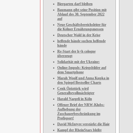
Biergarten darf bleiben
Baumann gibt seine Position mit
Ablauf des 30. September 2022
auf
Neue Geschäftsbereichsleiter für
die Kölner Ernährungsmessen
Deutscher Wald in der Krise
helfende hände suchen helfende
hände
Re-Start der h+h cologne
überzeugt
Solidarität mit der Ukraine:
Online-Impuls: Kriegsbilder auf
dem Smartphone
Marah Woolf und Anna Kupka in
den Spiegel Bestseller Charts
Cenk Özöztürk wird
Generalbevollmächtigter
Harald Naegeli in Köln
Offener Brief der NRW-Klubs:
Aufhebung der
Zuschauerbeschränkung im
Profisport!
David McIntyre verstärkt die Haie
Kampf der RheinStars bleibt