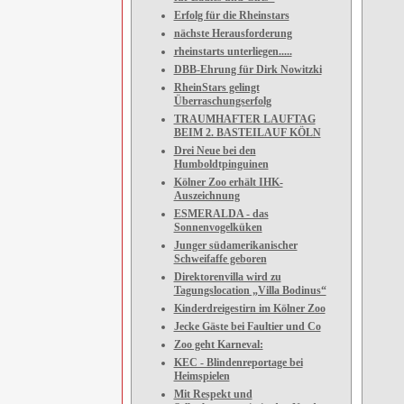
Erfolg für die Rheinstars
nächste Herausforderung
rheinstarts unterliegen.....
DBB-Ehrung für Dirk Nowitzki
RheinStars gelingt
Überraschungserfolg
TRAUMHAFTER LAUFTAG
BEIM 2. BASTEILAUF KÖLN
Drei Neue bei den
Humboldtpinguinen
Kölner Zoo erhält IHK-
Auszeichnung
ESMERALDA - das
Sonnenvogelküken
Junger südamerikanischer
Schweifaffe geboren
Direktorenvilla wird zu
Tagungslocation „Villa Bodinus“
Kinderdreigestirn im Kölner Zoo
Jecke Gäste bei Faultier und Co
Zoo geht Karneval:
KEC - Blindenreportage bei
Heimspielen
Mit Respekt und