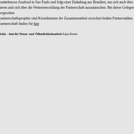
smittelmesse Anu
food
in Sao Paulo und folgt einer Einladung aus Brasilien, um sich auch über
ieren und sich über die Weiterentwicklung der Partnerschaft auszutauschen. Bei dieser Gelegen
orgesehen.
artnerschaftsprojekte sind Kernelemente der Zusammenarbeit zwischen beiden Partnerstädten. 
artnerschaft finden Sie
hier
Köln - Amt für Presse- und Öffentlichkeitsarbeit
Katja Reuter