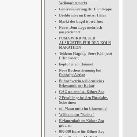
Weihnachtsmarkt
Generalsanierung der Domtreppe
Drehbrücke im Deutzer Hafen
Markt der Engel ist eröffnet
Neues Dom-Logo mehrfach
ausgezeichnet
PUMA WIRD NEUER
AUSRÜSTER FÜR DEN KÖLN
MARATHON
Telekom Flagship-Store Köln jetzt
Erlebniswelt
kopfüber am Himmel
Neue Bucherscheinung bei
Dabbelju-Verlag
Bühnenverein will deutliches
Bekenntnis zur Kultur
GAG unterstützt Kölner Zoo
2 Frischlinge bei den Pinselohr-
Schweinen
ein Mann mehr im Clemenshof
Willkommen "Balina"
Elefantenkuh im Kölner Zoo
geboren
800.000 Euro für Kölner Zoo