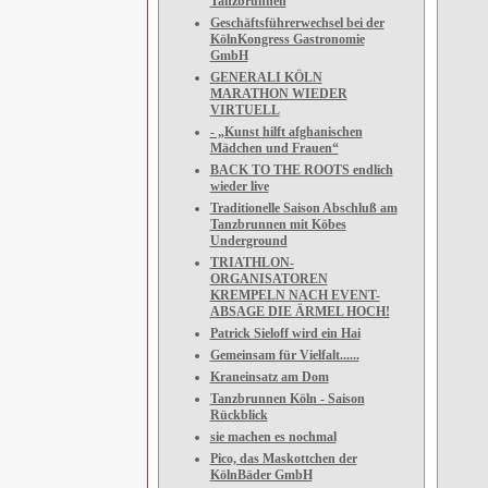
Tanzbrunnen
Geschäftsführerwechsel bei der
KölnKongress Gastronomie
GmbH
GENERALI KÖLN
MARATHON WIEDER
VIRTUELL
- „Kunst hilft afghanischen
Mädchen und Frauen“
BACK TO THE ROOTS endlich
wieder live
Traditionelle Saison Abschluß am
Tanzbrunnen mit Köbes
Underground
TRIATHLON-
ORGANISATOREN
KREMPELN NACH EVENT-
ABSAGE DIE ÄRMEL HOCH!
Patrick Sieloff wird ein Hai
Gemeinsam für Vielfalt......
Kraneinsatz am Dom
Tanzbrunnen Köln - Saison
Rückblick
sie machen es nochmal
Pico, das Maskottchen der
KölnBäder GmbH