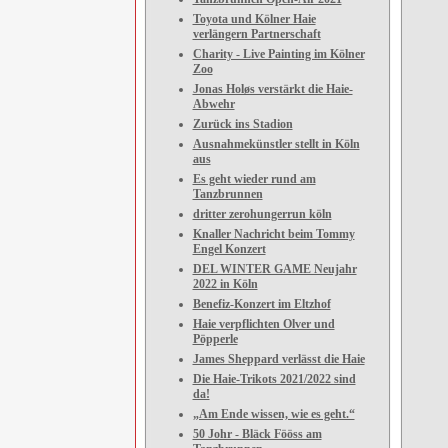
Toyota und Kölner Haie
verlängern Partnerschaft
Charity - Live Painting im Kölner
Zoo
Jonas Holøs verstärkt die Haie-
Abwehr
Zurück ins Stadion
Ausnahmekünstler stellt in Köln
aus
Es geht wieder rund am
Tanzbrunnen
dritter zerohungerrun köln
Knaller Nachricht beim Tommy
Engel Konzert
DEL WINTER GAME Neujahr
2022 in Köln
Benefiz-Konzert im Eltzhof
Haie verpflichten Olver und
Pöpperle
James Sheppard verlässt die Haie
Die Haie-Trikots 2021/2022 sind
da!
„Am Ende wissen, wie es geht.“
50 Johr - Bläck Fööss am