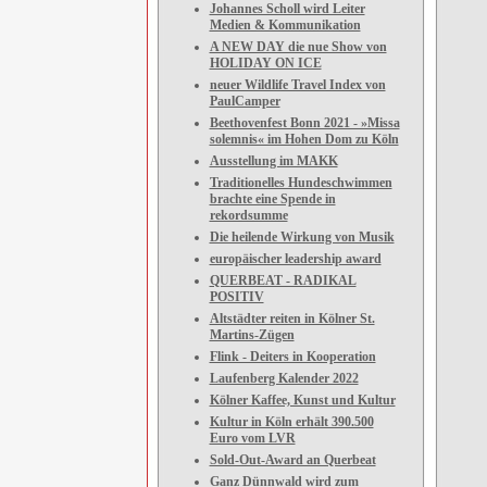
Johannes Scholl wird Leiter
Medien & Kommunikation
A NEW DAY die nue Show von
HOLIDAY ON ICE
neuer Wildlife Travel Index von
PaulCamper
Beethovenfest Bonn 2021 - »Missa
solemnis« im Hohen Dom zu Köln
Ausstellung im MAKK
Traditionelles Hundeschwimmen
brachte eine Spende in
rekordsumme
Die heilende Wirkung von Musik
europäischer leadership award
QUERBEAT - RADIKAL
POSITIV
Altstädter reiten in Kölner St.
Martins-Zügen
Flink - Deiters in Kooperation
Laufenberg Kalender 2022
Kölner Kaffee, Kunst und Kultur
Kultur in Köln erhält 390.500
Euro vom LVR
Sold-Out-Award an Querbeat
Ganz Dünnwald wird zum