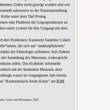
stimmten Zeiten nicht gezeigt wurden und wie
tsteht sukzessive in der Dauerausstellung
 Reihe unter dem Titel Prolog.
innen eine Plattform für Gegenpositionen zu
ichen einen Lernort für den Umgang mit dem
iert drei Positionen: Kuratorin Sandrine Colard
ler*innen, die sich mit "undisziplinierten"
ziplin der Ethnologie auflehnen. Kiri Dalena
aus der Sammlung des Museums, widerspricht
ediums selbst. Das Kollektiv informelle
ritisch mit der Institution Museum, dem
-Sabbagh waren im vergangenen Jahr bereits
nd "Rautenstrauch-Joests Katze" am
RJM
.
lena, Grieve and Resistance, 2021