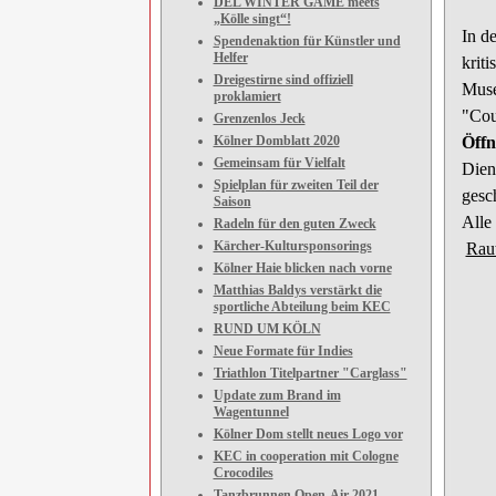
DEL WINTER GAME meets
„Kölle singt“!
In d
Spendenaktion für Künstler und
Helfer
krit
Dreigestirne sind offiziell
Muse
proklamiert
"
Cou
Grenzenlos Jeck
Kölner Domblatt 2020
Öffn
Gemeinsam für Vielfalt
Dien
Spielplan für zweiten Teil der
gesc
Saison
Alle
Radeln für den guten Zweck
Kärcher-Kultursponsorings
Rau
Kölner Haie blicken nach vorne
Matthias Baldys verstärkt die
sportliche Abteilung beim KEC
RUND UM KÖLN
Neue Formate für Indies
Triathlon Titelpartner "Carglass"
Update zum Brand im
Wagentunnel
Kölner Dom stellt neues Logo vor
KEC in cooperation mit Cologne
Crocodiles
Tanzbrunnen Open-Air 2021