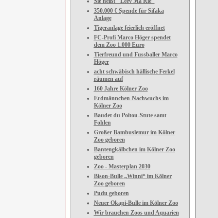
Sie heißt "Leev Ma Rie"
350.000 € Spende für Sifaka
Anlage
Tigeranlage feierlich eröffnet
FC-Profi Marco Höger spendet
dem Zoo 1.000 Euro
Tierfreund und Fussballer Marco
Höger
acht schwäbisch hällische Ferkel
räumen auf
160 Jahre Kölner Zoo
Erdmännchen-Nachwuchs im
Kölner Zoo
Baudet du Poitou-Stute samt
Fohlen
Großer Bambuslemur im Kölner
Zoo geboren
Bantengkälbchen im Kölner Zoo
geboren
Zoo - Masterplan 2030
Bison-Bulle „Winni“ im Kölner
Zoo geboren
Pudu geboren
Neuer Okapi-Bulle im Kölner Zoo
Wir brauchen Zoos und Aquarien