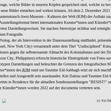
Frage, welche Bilder in unseren Köpfen gespeichert sind, welche zu be
 neue Bilder entstehen und wirken können. Ab dem 2. Dezember 2021 en
autenstrauch-Joest-Museum – Kulturen der Welt (RJM) der Auftakt zur
Ausstellungsformat bietet internationalen Kurator*innen und Künstler*
ierten Darstellungsweisen. Sie machen Stereotype sichtbar und ermögl
um Fotografie.
rolog, der als Intervention in der Dauerausstellung stattfindet, präsent
ssel, New York City) versammelt unter dem Titel "
Undisciplined
" Künst
tionen gegen die selbsternannte Allmacht des Kolonialismus und der Dis
zon City
, Philippinen) erforscht historische Hintergründe von Fotos 
eotypen Darstellungen und beleuchtet die Grenzen des fotografischen M
tor*innen des
RJM
rund um Yasmine Eid-Sabbagh setzt sie sich machtk
tellen und Ausgestellt sein auseinander. Kiri Dalena und Yasmine Eid
rtists in
Residence
für die aktuellen Sonderausstellungen "
RESIST
!" u
e Künstler*innen werden 2022 auf der documenta vertreten sein.
(c) Kiri Da