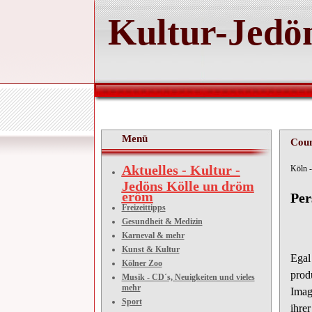
Kultur-Jedön
Menü
Coun
Aktuelles - Kultur -
Kö
Jedöns Kölle un dröm
eröm
Per
Freizeittipps
Gesundheit & Medizin
Karneval & mehr
Kunst & Kultur
Egal
Kölner Zoo
prod
Musik - CD´s, Neuigkeiten und vieles
mehr
Imag
Sport
ihre