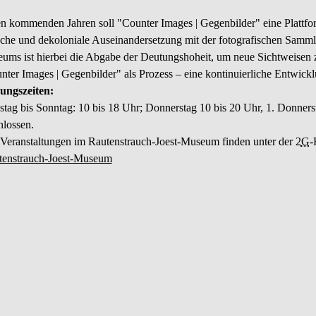
en kommenden Jahren soll "
Counter Images
| Gegenbilder" eine Plattfor
ische und dekoloniale Auseinandersetzung mit der fotografischen Samml
ums ist hierbei die Abgabe der Deutungshoheit, um neue Sichtweisen z
nter Images
| Gegenbilder" als Prozess – eine kontinuierliche Entwic
ungszeiten:
stag bis Sonntag: 10 bis 18 Uhr; Donnerstag 10 bis 20 Uhr, 1. Donner
hlossen.
 Veranstaltungen im Rautenstrauch-Joest-Museum finden unter der 2
G
-
tenstrauch-Joest-Museum