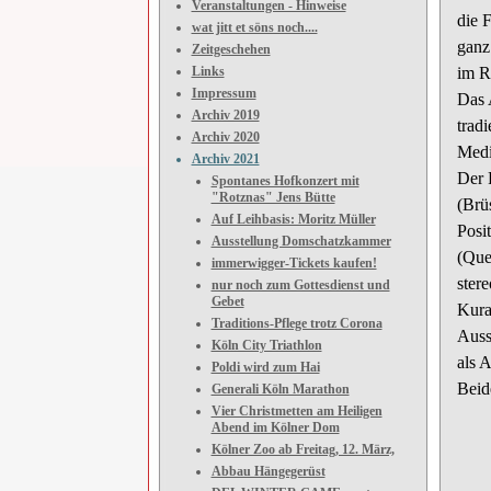
Veranstaltungen - Hinweise
die 
wat jitt et söns noch....
ganz
Zeitgeschehen
Links
im R
Impressum
Das 
Archiv 2019
trad
Archiv 2020
Medi
Archiv 2021
Der P
Spontanes Hofkonzert mit
"Rotznas" Jens Bütte
(Brü
Auf Leihbasis: Moritz Müller
Posi
Ausstellung Domschatzkammer
(
Que
immerwigger-Tickets kaufen!
ster
nur noch zum Gottesdienst und
Gebet
Kura
Traditions-Pflege trotz Corona
Auss
Köln City Triathlon
als A
Poldi wird zum Hai
Beid
Generali Köln Marathon
Vier Christmetten am Heiligen
Abend im Kölner Dom
Kölner Zoo ab Freitag, 12. März,
Abbau Hängegerüst