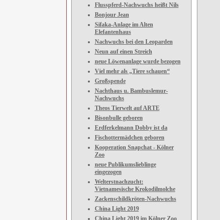
Flusspferd-Nachwuchs heißt Nils
Bonjour Jean
Sifaka-Anlage im Alten
Elefantenhaus
Nachwuchs bei den Leoparden
Neun auf einen Streich
neue Löwenanlage wurde bezogen
Viel mehr als „Tiere schauen“
Großspende
Nachthaus u. Bambuslemur-
Nachwuchs
Theos Tierwelt auf ARTE
Bisonbulle geboren
Erdferkelmann Dobby ist da
Fischottermädchen geboren
Kooperation Snapchat - Kölner
Zoo
neue Publikumslieblinge
eingezogen
Welterstnachzucht:
Vietnamesische Krokodilmolche
Zackenschildkröten-Nachwuchs
China Light 2019
China Light 2019 im Kölner Zoo