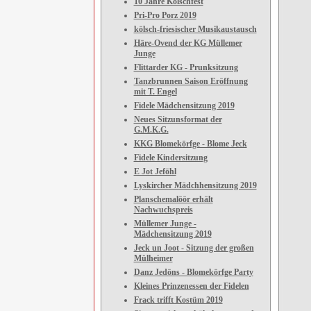
10 Jahre Kölschfest
Pri-Pro Porz 2019
kölsch-friesischer Musikaustausch
Häre-Ovend der KG Müllemer
Junge
Flittarder KG - Prunksitzung
Tanzbrunnen Saison Eröffnung
mit T. Engel
Fidele Mädchensitzung 2019
Neues Sitzunsformat der
G.M.K.G.
KKG Blomekörfge - Blome Jeck
Fidele Kindersitzung
E Jot Jeföhl
Lyskircher Mädchhensitzung 2019
Planschemalöör erhält
Nachwuchspreis
Müllemer Junge -
Mädchensitzung 2019
Jeck un Joot - Sitzung der großen
Mülheimer
Danz Jedöns - Blomekörfge Party
Kleines Prinzenessen der Fidelen
Frack trifft Kostüm 2019