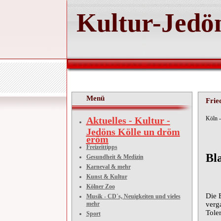
Kultur-Jedön
Menü
Frie
Aktuelles - Kultur -
Köln -
Jedöns Kölle un dröm
eröm
Freizeittipps
Bl
Gesundheit & Medizin
Karneval & mehr
Kunst & Kultur
Kölner Zoo
Die B
Musik - CD´s, Neuigkeiten und vieles
mehr
verg
Tole
Sport