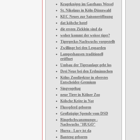
Krageknöpp im Gasthaus Wessel
St. Nikolaus in Köln-Dünnwald
KEC Neues zur Saisoneröffnung
dat kölsche hotel
die ersten Zicklein sind da
woher kommt der weisse tiger?
Tigergecko-Nachwuchs vorgestellt
Zwillinge bei den Leoparden
Lampeshausen traditionell
eröffnet
Umbau der Tigeranlage geht los
Drei Neue bei den Erdmännchen
Kölns Zoodirektor in oberstes
Entscheider-Gremium
Singvogeltag
neue Tiere in Kölner Zoo
Kölsche Kröte in Not
Flusspferd geboren
Großzügige Spende vom DSD
Ringelschwanzmungo -
Nachwuchs "HUGO"
Hurra - Lucy ist da
Banteng geboren