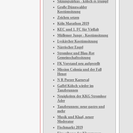
Sitzungszirkus - kölsch es trumpf
Große Dünnwalder
Kostümsitzung
Zeichen setzen
Köln Marathon 2019
KEC und 1. FC für Vielfalt
Müllemer Junge - Kostümsitzung
Lyskircher Kostümsitzung
Närrischer Engel
Stromlose und Blau-Rot
Gemeinschaftssitzung
FK Vorstand neu aufgestellt
Mission Colonia und der Fall
Henot
N R Porzer Karneval
Gaffel Kölsch wieder im
Tanzbrunnen
Neuigkeiten der KKG Stromlose
Ader
Tanzbrunnen: neue gastro und
mehr
Musik und Klaaf, neuer
Moderator
Fischmarkt 2019