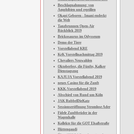
Beschlagnahmung: von
Amphibien und reptilien
Okapi Geboren - Imani endeckt
die Welt
Tanzbrunnen Open-Air
Rückblick 2019
Brickosaurus im Odysseum
Demo der Tiere
Vorstellabend KRE
KrK Vorstellnachmittag 2019
Chevaliers Neuwahlen
Oktoberfest, die Fünfte, Kalker
Dienstagszug
KAJUJA Vorstellabend 2019
neues Casino für die Zunft
KKK-Vorstellabend 2019
Abschied von Rund um Köln
JAK RubbelDieKatz
Sessionseröffnung Stromlose Ader
Fidele Zunftbrüder in der
Wagenhalle
Kollekte für die GOT Elsaßstraße
Hüttengaudi