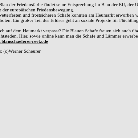
Blau der Friedensfarbe findet seine Entsprechung im Blau der EU, der
e der europäischen Friedensbewegung.
wetterfesten und frostsicheren Schafe konnten am Heumarkt erworben 
boten. Ein großer Teil des Erlöses geht an soziale Projekte für Flüchtl
ch auf dem Heumarkt verpasst? Die Blauen Schafe freuen sich auch übe
htsteden. Hier, sowie online kann man die Schafe und Lämmer erwerbe
blauschaeferei-reetz.de
s: (c)Werner Scheurer