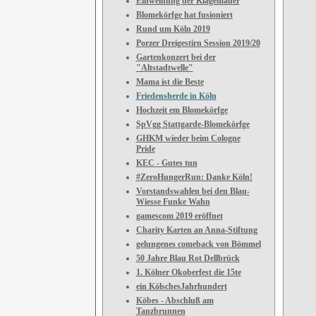
Einweihung der Klagemauer
Blomekörfge hat fusioniert
Rund um Köln 2019
Porzer Dreigestirn Session 2019/20
Gartenkonzert bei der
"Altstadtwelle"
Mama ist die Beste
Friedensherde in Köln
Hochzeit em Blomekörfge
SpVgg Stattgarde-Blomekörfge
GHKM wieder beim Cologne
Pride
KEC - Gutes tun
#ZeroHungerRun: Danke Köln!
Vorstandswahlen bei den Blau-
Wiesse Funke Wahn
gamescom 2019 eröffnet
Charity Karten an Anna-Stiftung
gelungenes comeback von Bömmel
50 Jahre Blau Rot Dellbrück
1. Kölner Okoberfest die 15te
ein KölschesJahrhundert
Köbes - Abschluß am
Tanzbrunnen