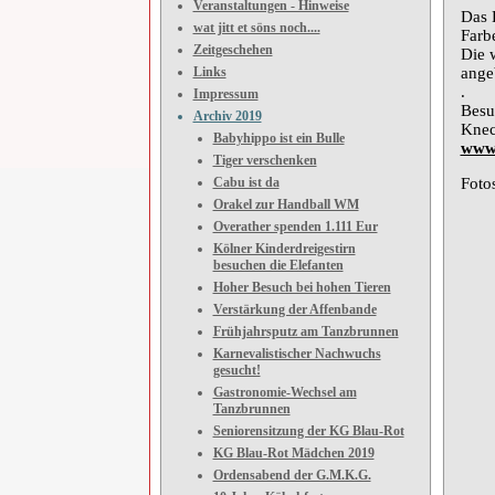
Veranstaltungen - Hinweise
Das 
wat jitt et söns noch....
Farb
Zeitgeschehen
Die 
Links
ange
.
Impressum
Besu
Archiv 2019
Knec
Babyhippo ist ein Bulle
www.
Tiger verschenken
Cabu ist da
Foto
Orakel zur Handball WM
Overather spenden 1.111 Eur
Kölner Kinderdreigestirn
besuchen die Elefanten
Hoher Besuch bei hohen Tieren
Verstärkung der Affenbande
Frühjahrsputz am Tanzbrunnen
Karnevalistischer Nachwuchs
gesucht!
Gastronomie-Wechsel am
Tanzbrunnen
Seniorensitzung der KG Blau-Rot
KG Blau-Rot Mädchen 2019
Ordensabend der G.M.K.G.