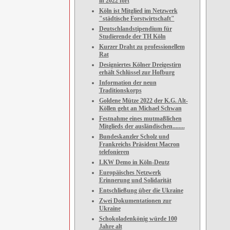
in 2022 fort
Köln ist Mitglied im Netzwerk
"städtische Forstwirtschaft"
Deutschlandstipendium für
Studierende der TH Köln
Kurzer Draht zu professionellem
Rat
Designiertes Kölner Dreigestirn
erhält Schlüssel zur Hofburg
Information der neun
Traditionskorps
Goldene Mütze 2022 der K.G. Alt-
Köllen geht an Michael Schwan
Festnahme eines mutmaßlichen
Mitglieds der ausländischen........
Bundeskanzler Scholz und
Frankreichs Präsident Macron
telefonieren
LKW Demo in Köln-Deutz
Europäisches Netzwerk
Erinnerung und Solidarität
Entschließung über die Ukraine
Zwei Dokumentationen zur
Ukraine
Schokoladenkönig würde 100
Jahre alt