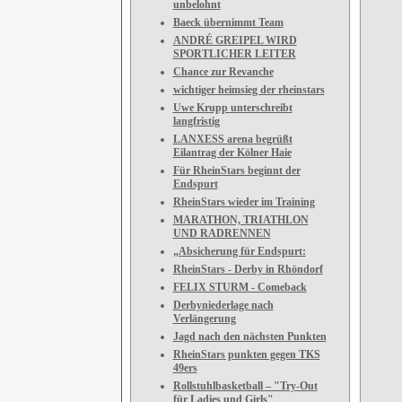
unbelohnt
Baeck übernimmt Team
ANDRÉ GREIPEL WIRD
SPORTLICHER LEITER
Chance zur Revanche
wichtiger heimsieg der rheinstars
Uwe Krupp unterschreibt
langfristig
LANXESS arena begrüßt
Eilantrag der Kölner Haie
Für RheinStars beginnt der
Endspurt
RheinStars wieder im Training
MARATHON, TRIATHLON
UND RADRENNEN
„Absicherung für Endspurt:
RheinStars - Derby in Rhöndorf
FELIX STURM - Comeback
Derbyniederlage nach
Verlängerung
Jagd nach den nächsten Punkten
RheinStars punkten gegen TKS
49ers
Rollstuhlbasketball – "Try-Out
für Ladies und Girls"