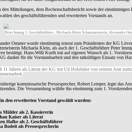
 den Mitteilungen, dem Rechenschaftsbericht sowie der einstimmigen E
ahlen des geschäftsführenden und erweiterten Vorstands an.
Peter Immig 1. Geschäftsführer , Michaela Klein Schatzmeisterin, Alexander Om
ander Ommer wurde einstimmig erneut zum Präsidenten der KG Löven
tzmeisterin Michaela Klein, als auch der 1. Geschäftsführer Peter Immi
rn bestätigt. Hans-Willi Kurth trat auf eigenen Wunsch als 1. Vorsitze
KG dankte für die Vorstandsarbeit und den tatkräftigen Einsatz von Hans
 11 Jahren als Literat der KG trat Uli Holzhüter von seinem Amt zurü
mmenarbeit.
bisherige kommissarische Pressesprecher, Robert Lemper, legte das Amt 
itzenden. Die Versammlung wählte ihn einstimmig zum 1. Vorsitzenden
in den erweiterten Vorstand gewählt wurden:
a Mülder als 2. Kassiererin
han Kaiser als Literat
en Hafke als 2. Geschäftsführer
a Bodeit als Pressesprecherin