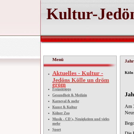
Kultur-Jedön
Menü
Jahr
Aktuelles - Kultur -
Köln 
Jedöns Kölle un dröm
eröm
Freizeittipps
Jah
Gesundheit & Medizin
Karneval & mehr
Am 3
Kunst & Kultur
Neus
Kölner Zoo
Musik - CD´s, Neuigkeiten und vieles
Bego
mehr
Sport
Die 