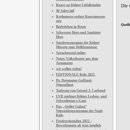
Kunst an Kölner Litfaßsäulen
Die 
40 Jahre laif
Koelnmesse ordnet Kunstmessen
neu
Quelle
Bärbelchen in Rente
Schwester Hero und Sanitäter
Hero
Sonderprogramm der Kölner
Museen zum Weltfrauentag
Sprachportal online
Neues Volkstheater aus dem
Automaten
wir wollen reden!
EDITIONALE Köln 2022,
Dr. Dormagen-Guffanti-
Stipendium
Todestag von Gérard J. Corboud
LVR zeichnet Kölner Lesben- und
Schwulentag e.V.aus
Das „Atelier Galata“
Stipendienprogramm der Stadt
Köln
Förderstipendien 2022 –
Bewerbungen ab jetzt möglich