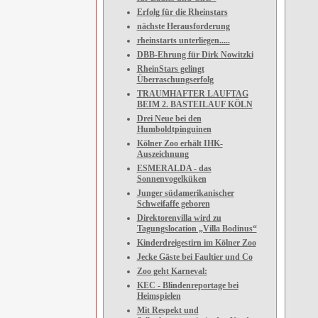
Erfolg für die Rheinstars
nächste Herausforderung
rheinstarts unterliegen.....
DBB-Ehrung für Dirk Nowitzki
RheinStars gelingt
Überraschungserfolg
TRAUMHAFTER LAUFTAG
BEIM 2. BASTEILAUF KÖLN
Drei Neue bei den
Humboldtpinguinen
Kölner Zoo erhält IHK-
Auszeichnung
ESMERALDA - das
Sonnenvogelküken
Junger südamerikanischer
Schweifaffe geboren
Direktorenvilla wird zu
Tagungslocation „Villa Bodinus“
Kinderdreigestirn im Kölner Zoo
Jecke Gäste bei Faultier und Co
Zoo geht Karneval:
KEC - Blindenreportage bei
Heimspielen
Mit Respekt und