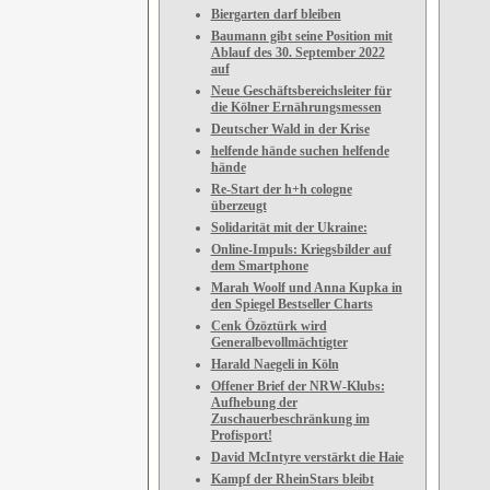
Biergarten darf bleiben
Baumann gibt seine Position mit
Ablauf des 30. September 2022
auf
Neue Geschäftsbereichsleiter für
die Kölner Ernährungsmessen
Deutscher Wald in der Krise
helfende hände suchen helfende
hände
Re-Start der h+h cologne
überzeugt
Solidarität mit der Ukraine:
Online-Impuls: Kriegsbilder auf
dem Smartphone
Marah Woolf und Anna Kupka in
den Spiegel Bestseller Charts
Cenk Özöztürk wird
Generalbevollmächtigter
Harald Naegeli in Köln
Offener Brief der NRW-Klubs:
Aufhebung der
Zuschauerbeschränkung im
Profisport!
David McIntyre verstärkt die Haie
Kampf der RheinStars bleibt