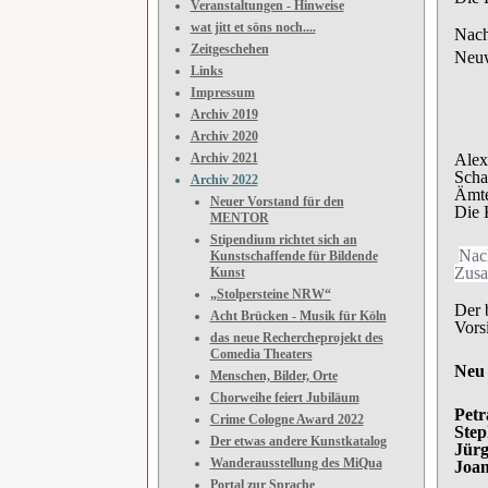
Veranstaltungen - Hinweise
wat jitt et söns noch....
Nach
Zeitgeschehen
Neuw
Links
Impressum
Archiv 2019
Archiv 2020
Archiv 2021
Alex
Scha
Archiv 2022
Ämte
Neuer Vorstand für den
Die 
MENTOR
Stipendium richtet sich an
Nach
Kunstschaffende für Bildende
Zusa
Kunst
„Stolpersteine NRW“
Der 
Acht Brücken - Musik für Köln
Vors
das neue Rechercheprojekt des
Comedia Theaters
Neu 
Menschen, Bilder, Orte
Chorweihe feiert Jubiläum
Petr
Crime Cologne Award 2022
Step
Der etwas andere Kunstkatalog
Jürg
Wanderausstellung des MiQua
Joan
Portal zur Sprache