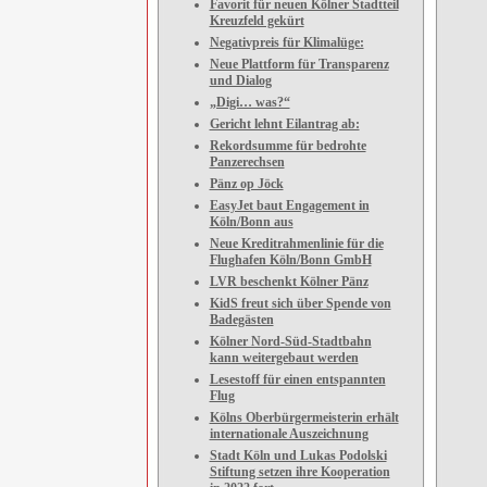
Favorit für neuen Kölner Stadtteil
Kreuzfeld gekürt
Negativpreis für Klimalüge:
Neue Plattform für Transparenz
und Dialog
„Digi… was?“
Gericht lehnt Eilantrag ab:
Rekordsumme für bedrohte
Panzerechsen
Pänz op Jöck
EasyJet baut Engagement in
Köln/Bonn aus
Neue Kreditrahmenlinie für die
Flughafen Köln/Bonn GmbH
LVR beschenkt Kölner Pänz
KidS freut sich über Spende von
Badegästen
Kölner Nord-Süd-Stadtbahn
kann weitergebaut werden
Lesestoff für einen entspannten
Flug
Kölns Oberbürgermeisterin erhält
internationale Auszeichnung
Stadt Köln und Lukas Podolski
Stiftung setzen ihre Kooperation