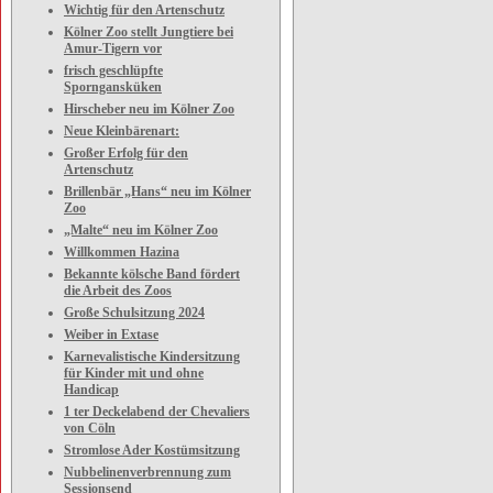
Wichtig für den Artenschutz
Kölner Zoo stellt Jungtiere bei
Amur-Tigern vor
frisch geschlüpfte
Sporngansküken
Hirscheber neu im Kölner Zoo
Neue Kleinbärenart:
Großer Erfolg für den
Artenschutz
Brillenbär „Hans“ neu im Kölner
Zoo
„Malte“ neu im Kölner Zoo
Willkommen Hazina
Bekannte kölsche Band fördert
die Arbeit des Zoos
Große Schulsitzung 2024
Weiber in Extase
Karnevalistische Kindersitzung
für Kinder mit und ohne
Handicap
1 ter Deckelabend der Chevaliers
von Cöln
Stromlose Ader Kostümsitzung
Nubbelinenverbrennung zum
Sessionsend