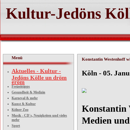
Kultur-Jedöns Köl
Menü
Konstantin Westenhoff wird
Aktuelles - Kultur -
Köln - 
Jedöns Kölle un dröm
eröm
Freizeittipps
Gesundheit & Medizin
Karneval & mehr
Kunst & Kultur
Konstantin 
Kölner Zoo
Musik - CD´s, Neuigkeiten und vieles
Medien und
mehr
Sport