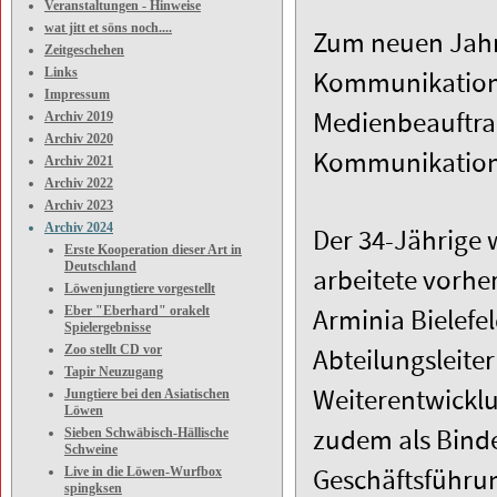
Veranstaltungen - Hinweise
wat jitt et söns noch....
Zum neuen Jahr 
Zeitgeschehen
Links
Kommunikation 
Impressum
Medienbeauftragt
Archiv 2019
Archiv 2020
Kommunikatio
Archiv 2021
Archiv 2022
Archiv 2023
Archiv 2024
Der 34-Jährige
Erste Kooperation dieser Art in
Deutschland
arbeitete vorhe
Löwenjungtiere vorgestellt
Eber "Eberhard" orakelt
Arminia Bielefel
Spielergebnisse
Zoo stellt CD vor
Abteilungsleite
Tapir Neuzugang
Weiterentwickl
Jungtiere bei den Asiatischen
Löwen
zudem als Binde
Sieben Schwäbisch-Hällische
Schweine
Geschäftsführu
Live in die Löwen-Wurfbox
spingksen