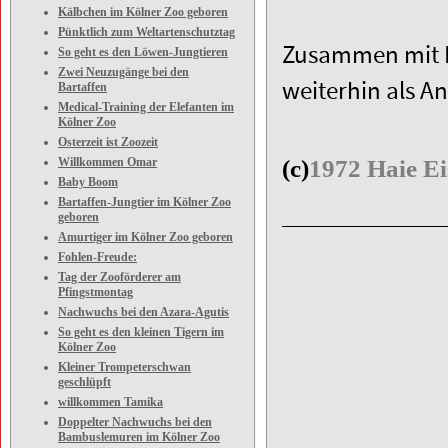
Kälbchen im Kölner Zoo geboren
Pünktlich zum Weltartenschutztag
Zusammen mit P
So geht es den Löwen-Jungtieren
Zwei Neuzugänge bei den
weiterhin als A
Bartaffen
Medical-Training der Elefanten im
Kölner Zoo
Osterzeit ist Zoozeit
Willkommen Omar
(c)
1972 Haie E
Baby Boom
Bartaffen-Jungtier im Kölner Zoo
geboren
Amurtiger im Kölner Zoo geboren
Fohlen-Freude:
Tag der Zooförderer am
Pfingstmontag
Nachwuchs bei den Azara-Agutis
So geht es den kleinen Tigern im
Kölner Zoo
Kleiner Trompeterschwan
geschlüpft
willkommen Tamika
Doppelter Nachwuchs bei den
Bambuslemuren im Kölner Zoo