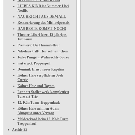
Der Dom in der Kunst 2024
LIEBES KIND ist Nummer 1 bei
Netflix
NACHRICHT AUS DEM ALL
Restaurierung des Michaelportals
DAS BESTE KOMMT NOCH!
Theater Liberi feiert 15-jähriges
Jubiläum
Premiere: Die Himmelsfleut
Nikolaus trifft Heinzelmännchen
Jecke Püngel - Weihnachts-Soiree
wat e jeck Poppespell
Dominik Ernst neuer Kapitän
Kölner Haie verpflichten Josh
Currie
Kölner Haie und Toyota
Lennart Stollenwerk komplettiert
Torwart-Trio
12. KölnTurm Treppenlauf:
Kölner Haie nehmen Adam
Almquist unter Vertrag
Melderekord beim 12. KölnTurm
Treppenlauf
Archiv 25