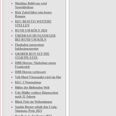
Matthias Baldyszu wird
Sportdirektor
Rick Zabel fährt sein letztes
Rennen
KEC BESETZt WEITERE
STELLEN
RUND UM KÖLN 2024
ÜBERRASCHUNGSSIEGER
BEI RUND UM KÖLN
Flughafen unterstützt
Inklusionsturnier
GROßER RUN AUF DIE
STARTPLÄTZE
DBB-Herren: Niederlage gegen
Frankreich
DBB Herren verbessert
Veli-Matti Vittasmäki wird ein Hai
KEC 2 Neuzugänge
Bilder der fließenden Welt
Udo Müller verlässt Hänneschen
nach 32 Jahren
Bläck Föös im Wohnzimmer
Sophie Berner erhält den Craig-
Simmons-Preis 2023