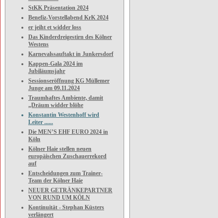
StKK Präsentation 2024
Benefiz-Vorstellabend KrK 2024
er jeiht et widder loss
Das Kinderdreigestirn des Kölner
Westens
Karnevalssauftakt in Junkersdorf
Kappen-Gala 2024 im
Jubiläumsjahr
Sessionseröffnung KG Müllemer
Junge am 09.11.2024
Traumhaftes Ambiente, damit
„Dräum widder blöhe
Konstantin Westenhoff wird
Leiter ......
Die MEN’S EHF EURO 2024 in
Köln
Kölner Haie stellen neuen
europäischen Zuschauerrekord
auf
Entscheidungen zum Trainer-
Team der Kölner Haie
NEUER GETRÄNKEPARTNER
VON RUND UM KÖLN
Kontinuität - Stephan Küsters
verlängert