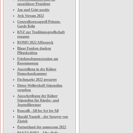
sprachloser Präsident
Jan und Griet positiv
Jeck Stream 2022
Generalkorpsappell Prinzen-
Garde Köln
KNZ zur Traditionsgesellschaft
ernannt
ROMO 2022 Affjespeck
Blaue Funken danken
Pflegekräften
Friedensdemonstration am
Rosenmontag
Ausstellung in der Kölner
Domschatzkammer
Fischmarkt 2022 gestartet
Dieter-Wellershoff-Stipendien
vergeben
Ausschreibung der Kölner
Stipendien für Kinder- und
Jugendliteratur
Roncalli - All for Art for All
Harald Naegeli – der Sprayer von
Zürich
Partnerland der gamescom 2022