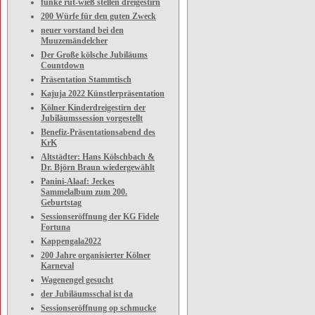
funke rut-wieß stellen dreigestirn
200 Würfe für den guten Zweck
neuer vorstand bei den
Muuzemändelcher
Der Große kölsche Jubiläums
Countdown
Präsentation Stammtisch
Kajuja 2022 Künstlerpräsentation
Kölner Kinderdreigestirn der
Jubiläumssession vorgestellt
Benefiz-Präsentationsabend des
KrK
Altstädter: Hans Kölschbach &
Dr. Björn Braun wiedergewählt
Panini-Alaaf: Jeckes
Sammelalbum zum 200.
Geburtstag
Sessionseröffnung der KG Fidele
Fortuna
Kappengala2022
200 Jahre organisierter Kölner
Karneval
Wagenengel gesucht
der Jubiläumsschal ist da
Sessionseröffnung op schmucke