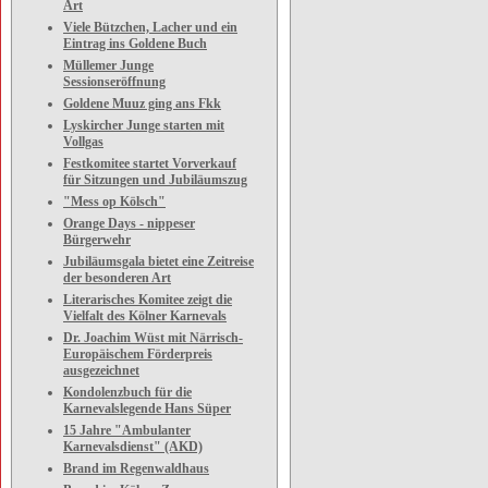
Art
Viele Bützchen, Lacher und ein
Eintrag ins Goldene Buch
Müllemer Junge
Sessionseröffnung
Goldene Muuz ging ans Fkk
Lyskircher Junge starten mit
Vollgas
Festkomitee startet Vorverkauf
für Sitzungen und Jubiläumszug
"Mess op Kölsch"
Orange Days - nippeser
Bürgerwehr
Jubiläumsgala bietet eine Zeitreise
der besonderen Art
Literarisches Komitee zeigt die
Vielfalt des Kölner Karnevals
Dr. Joachim Wüst mit Närrisch-
Europäischem Förderpreis
ausgezeichnet
Kondolenzbuch für die
Karnevalslegende Hans Süper
15 Jahre "Ambulanter
Karnevalsdienst" (AKD)
Brand im Regenwaldhaus