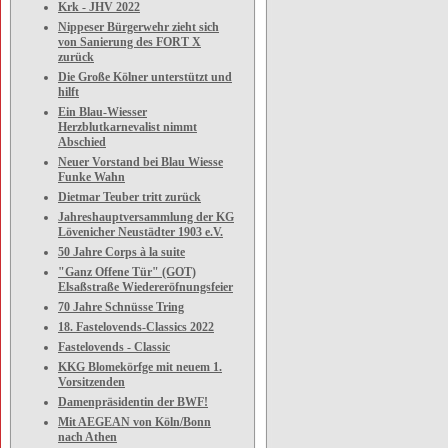
Krk - JHV 2022
Nippeser Bürgerwehr zieht sich
von Sanierung des FORT X
zurück
Die Große Kölner unterstützt und
hilft
Ein Blau-Wiesser
Herzblutkarnevalist nimmt
Abschied
Neuer Vorstand bei Blau Wiesse
Funke Wahn
Dietmar Teuber tritt zurück
Jahreshauptversammlung der KG
Lövenicher Neustädter 1903 e.V.
50 Jahre Corps à la suite
"Ganz Offene Tür" (GOT)
Elsaßstraße Wiedereröfnungsfeier
70 Jahre Schnüsse Tring
18. Fastelovends-Classics 2022
Fastelovends - Classic
KKG Blomekörfge mit neuem 1.
Vorsitzenden
Damenpräsidentin der BWF!
Mit AEGEAN von Köln/Bonn
nach Athen