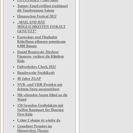
PANTA RHEI – Alles fließt
Tommy Engel eröffnet traditionel
die Tanzbrunnen Saison
Hänneschen Festival 2022
„MAILAND HAT
MÖGLICHKEITEN EISKALT
GENUTZT“
Eurowings und Flughafen
Köln/Bonn pflanzen gemeinsam
6.000 Bäume
Daniel Brozowski, Direktor
Finanzen, verlässt die Kliniken
Köln
Fußverkehrs-Check 2022
Bundesweite Strahlkraft
40 Jahre ZGAP
NVR- und VRR-Projekte mit
drittem Stern ausgezeichnet
Mit sehenden Augen blind an die
Wand
150 Spenden-Großplakate mit
Steffen Baumgart für Housing
First Köln
Crime Cologne ist wieder da
Grandiose Premiere im
Hänneschen Theater