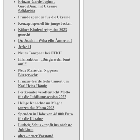
Prinzen-Garde beginnt
GardeDanz mit Ukraine
Solidarität
Fründe spenden für die Ukraine
Konzept speziell für junge Jecken
Kölner Kinderdreigestirn 2023
gesucht
Dr. Joachim Wüst gibt Ämter auf
Jecke 11
Neues Tanzpaar bei OTKH
Pflanzaktion: „Bürgerwehr baut
auf!“
Neue Marie der Nippeser
Bürgerwehr
Prinzen-Garde Köln trauert um
Karl Heinz Hömig
Festkomitee veröffentlicht Motto
für die Jubiläumssession 2022
Hellige Knäächte un Mägde
tanzen das Motto 2023
Spenden in Höhe von 48.000 Euro
für die Ukraine
Ludwig Sebus - topfit ins nächste
Jubiläum
alter - neuer Vorstand