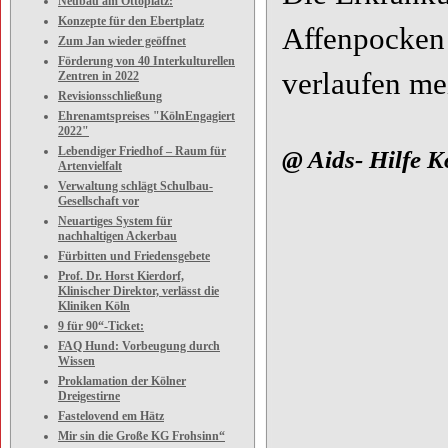
Neubau am Ottoplatz:
Konzepte für den Ebertplatz
Affenpocken 
Zum Jan wieder geöffnet
Förderung von 40 Interkulturellen
verlaufen me
Zentren in 2022
Revisionsschließung
Ehrenamtspreises "KölnEngagiert
2022"
Lebendiger Friedhof – Raum für
@ Aids- Hilfe K
Artenvielfalt
Verwaltung schlägt Schulbau-
Gesellschaft vor
Neuartiges System für
nachhaltigen Ackerbau
Fürbitten und Friedensgebete
Prof. Dr. Horst Kierdorf,
Klinischer Direktor, verlässt die
Kliniken Köln
9 für 90“-Ticket:
FAQ Hund: Vorbeugung durch
Wissen
Proklamation der Kölner
Dreigestirne
Fastelovend em Hätz
Mir sin die Große KG Frohsinn“