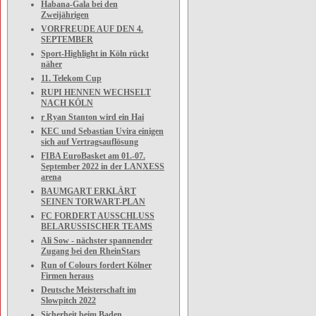
Habana-Gala bei den
Zweijährigen
VORFREUDE AUF DEN 4.
SEPTEMBER
Sport-Highlight in Köln rückt
näher
11. Telekom Cup
RUPI HENNEN WECHSELT
NACH KÖLN
r Ryan Stanton wird ein Hai
KEC und Sebastian Uvira einigen
sich auf Vertragsauflösung
FIBA EuroBasket am 01.-07.
September 2022 in der LANXESS
arena
BAUMGART ERKLÄRT
SEINEN TORWART-PLAN
FC FORDERT AUSSCHLUSS
BELARUSSISCHER TEAMS
Ali Sow - nächster spannender
Zugang bei den RheinStars
Run of Colours fordert Kölner
Firmen heraus
Deutsche Meisterschaft im
Slowpitch 2022
Sicherheit beim Baden