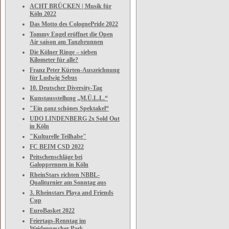
ACHT BRÜCKEN | Musik für
Köln 2022
Das Motto des ColognePride 2022
Tommy Engel eröffnet die Open
Air saison am Tanzbrunnen
Die Kölner Ringe – sieben
Kilometer für alle?
Franz Peter Kürten-Auszeichnung
für Ludwig Sebus
10. Deutscher Diversity-Tag
Kunstausstellung „M.Ü.L.L.“
"Ein ganz schönes Spektakel“
UDO LINDENBERG 2x Sold Out
in Köln
"Kulturelle Teilhabe"
FC BEIM CSD 2022
Peitschenschläge bei
Galopprennen in Köln
RheinStars richten NBBL-
Qualiturnier am Sonntag aus
3. Rheinstars Playa and Friends
Cup
EuroBasket 2022
Feiertags-Renntag im
Weidenpescher Park