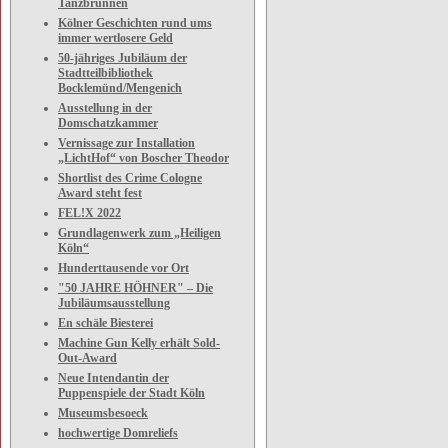
Tanzbrunnen
Kölner Geschichten rund ums
immer wertlosere Geld
50-jähriges Jubiläum der
Stadtteilbibliothek
Bocklemünd/Mengenich
Ausstellung in der
Domschatzkammer
Vernissage zur Installation
„LichtHof“ von Boscher Theodor
Shortlist des Crime Cologne
Award steht fest
FEL!X 2022
Grundlagenwerk zum „Heiligen
Köln“
Hunderttausende vor Ort
"50 JAHRE HÖHNER" – Die
Jubiläumsausstellung
En schäle Biesterei
Machine Gun Kelly erhält Sold-
Out-Award
Neue Intendantin der
Puppenspiele der Stadt Köln
Museumsbesoeck
hochwertige Domreliefs