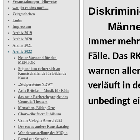
Veranstaltungen - Hinweise
Diskri
wat jitt et söns noch....
Zeitgeschehen
Links
Männern 
Impressum
Archiv 2019
Archiv 2020
Immer mehr 
Archiv 2021
Archiv 2022
Fälle. Das R
Neuer Vorstand für den
MENTOR
warnen alle
Stipendium richtet sich an
Kunstschaffende für Bildende
Kunst
verläuft in 
„Stolpersteine NRW“
Acht Brücken - Musik für Köln
das neue Rechercheprojekt des
unbedingt ei
Comedia Theaters
Menschen, Bilder, Orte
Chorweihe feiert Jubiläum
Crime Cologne Award 2022
Der etwas andere Kunstkatalog
Wanderausstellung des MiQua
Portal zur Sprache