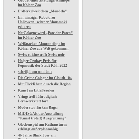
Geburt einer Sitatunga-Antilope
im Kölner Zoo
Erdferkelweibchen „Mandela“
Ein winziger Kobold zu
Halloween: seltener Mausmaki
geboren
NetCologne wird „Pate der Paten“
im Kölner Zoo
Weißnacken-Moorantilope im
Kölner Zoo zur Welt gekommen
Swiss cuisine trifft Swiss noir
Holger Czukay Preis für
Popmusik der Stadt Köln 2022
schrill, bunt und laut
Die Crime Cologne im Clouth 104
Mit ClickRhein durch die Region
Kunst an Litfaßsäulen
Vringstreff führt digitale
Lernwerkstatt fort
Moderator Tarkan Bagci
MIDISGAE der Ausstellung
"Kunst trotz(t) Ausgrenzung"
Glockenspiel am Rathausturm
erklingt außerplanmäßig
46 Jahre Bläck Föss am