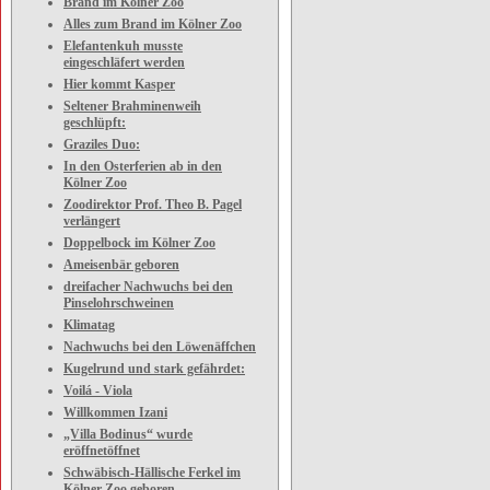
Brand im Kölner Zoo
Alles zum Brand im Kölner Zoo
Elefantenkuh musste
eingeschläfert werden
Hier kommt Kasper
Seltener Brahminenweih
geschlüpft:
Graziles Duo:
In den Osterferien ab in den
Kölner Zoo
Zoodirektor Prof. Theo B. Pagel
verlängert
Doppelbock im Kölner Zoo
Ameisenbär geboren
dreifacher Nachwuchs bei den
Pinselohrschweinen
Klimatag
Nachwuchs bei den Löwenäffchen
Kugelrund und stark gefährdet:
Voilá - Viola
Willkommen Izani
„Villa Bodinus“ wurde
eröffnetöffnet
Schwäbisch-Hällische Ferkel im
Kölner Zoo geboren