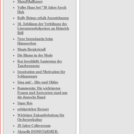
MundMalKunst
Volles Haus bei “30 Jahre Arsch
Huh
Rolly Brings erhält Auszeichnung
50. Jubiläum der Verleihung des
Literaturnobelpreises an Heinrich
Böll
Neue Intendantin beim
Hänneschen
Magie Bergkristall
Die Blume in der Mode
Rat beschließt Sanierung des
Tanzbrunnens
Inspiration und Motivation für
Schlagzeuger
Sing mit! - Hits und Oldies
Rammstein: Die wichtigsten
Fragen und Antworten rund um
die deutsche Band
Sigur Rós
erfolgreicher Restart
Wichtiger Zukunftsbeitrag für
Orchesterkultur
20 Jahre Celloversum
Aktuelle DOMSTüRMER-