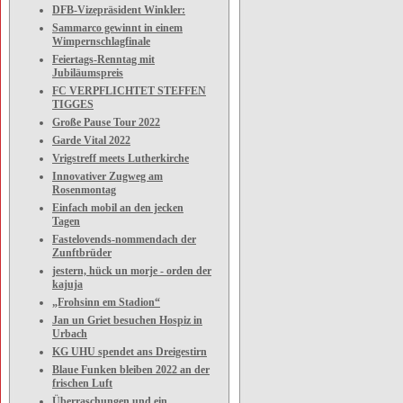
DFB-Vizepräsident Winkler:
Sammarco gewinnt in einem
Wimpernschlagfinale
Feiertags-Renntag mit
Jubiläumspreis
FC VERPFLICHTET STEFFEN
TIGGES
Große Pause Tour 2022
Garde Vital 2022
Vrigstreff meets Lutherkirche
Innovativer Zugweg am
Rosenmontag
Einfach mobil an den jecken
Tagen
Fastelovends-nommendach der
Zunftbrüder
jestern, hück un morje - orden der
kajuja
„Frohsinn em Stadion“
Jan un Griet besuchen Hospiz in
Urbach
KG UHU spendet ans Dreigestirn
Blaue Funken bleiben 2022 an der
frischen Luft
Überraschungen und ein