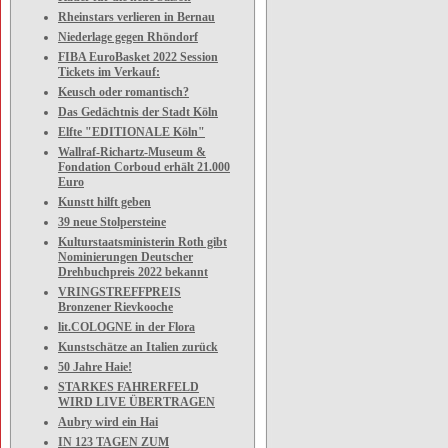
Rheinstars verlieren in Bernau
Niederlage gegen Rhöndorf
FIBA EuroBasket 2022 Session
Tickets im Verkauf:
Keusch oder romantisch?
Das Gedächtnis der Stadt Köln
Elfte "EDITIONALE Köln"
Wallraf-Richartz-Museum &
Fondation Corboud erhält 21.000
Euro
Kunstt hilft geben
39 neue Stolpersteine
Kulturstaatsministerin Roth gibt
Nominierungen Deutscher
Drehbuchpreis 2022 bekannt
VRINGSTREFFPREIS
Bronzener Rievkooche
lit.COLOGNE in der Flora
Kunstschätze an Italien zurück
50 Jahre Haie!
STARKES FAHRERFELD
WIRD LIVE ÜBERTRAGEN
Aubry wird ein Hai
IN 123 TAGEN ZUM