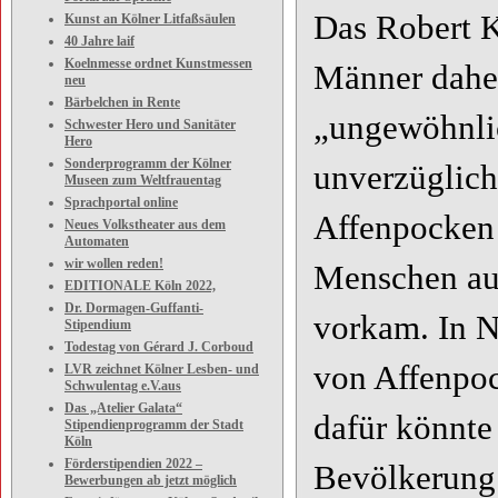
Das Robert K
Kunst an Kölner Litfaßsäulen
40 Jahre laif
Koelnmesse ordnet Kunstmessen
Männer daher
neu
Bärbelchen in Rente
„ungewöhnlic
Schwester Hero und Sanitäter
Hero
Sonderprogramm der Kölner
unverzüglich
Museen zum Weltfrauentag
Sprachportal online
Affenpocken 
Neues Volkstheater aus dem
Automaten
wir wollen reden!
Menschen auf
EDITIONALE Köln 2022,
Dr. Dormagen-Guffanti-
vorkam. In N
Stipendium
Todestag von Gérard J. Corboud
von Affenpo
LVR zeichnet Kölner Lesben- und
Schwulentag e.V.aus
Das „Atelier Galata“
dafür könnte
Stipendienprogramm der Stadt
Köln
Förderstipendien 2022 –
Bevölkerung 
Bewerbungen ab jetzt möglich