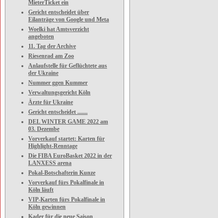
MieterTicket ein
Gericht entscheidet über
Eilanträge von Google und Meta
Woelki hat Amtsverzicht
angeboten
11. Tag der Archive
Riesenrad am Zoo
Anlaufstelle für Geflüchtete aus
der Ukraine
Nummer ggen Kummer
Verwaltungsgericht Köln
Ärzte für Ukraine
Gericht entscheidet .......
DEL WINTER GAME 2022 am
03. Dezembe
Vorverkauf startet: Karten für
Highlight-Renntage
Die FIBA EuroBasket 2022 in der
LANXESS arena
Pokal-Botschafterin Kunze
Vorverkauf fürs Pokalfinale in
Köln läuft
VIP-Karten fürs Pokalfinale in
Köln gewinnen
Kader für die neue Saison