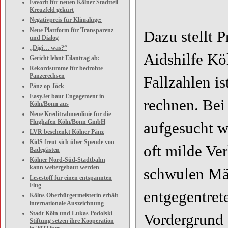
Favorit für neuen Kölner Stadtteil
Kreuzfeld gekürt
Negativpreis für Klimalüge:
Neue Plattform für Transparenz
Dazu stellt 
und Dialog
„Digi… was?“
Aidshilfe Kö
Gericht lehnt Eilantrag ab:
Rekordsumme für bedrohte
Panzerechsen
Fallzahlen i
Pänz op Jöck
EasyJet baut Engagement in
rechnen. Bei
Köln/Bonn aus
Neue Kreditrahmenlinie für die
Flughafen Köln/Bonn GmbH
aufgesucht w
LVR beschenkt Kölner Pänz
KidS freut sich über Spende von
oft milde Ve
Badegästen
Kölner Nord-Süd-Stadtbahn
kann weitergebaut werden
schwulen Mä
Lesestoff für einen entspannten
Flug
entgegentret
Kölns Oberbürgermeisterin erhält
internationale Auszeichnung
Stadt Köln und Lukas Podolski
Vordergrund 
Stiftung setzen ihre Kooperation