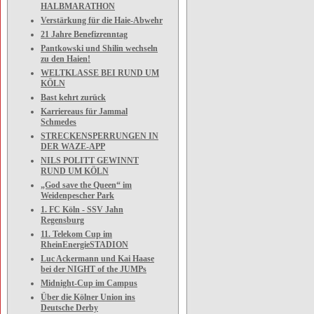
HALBMARATHON
Verstärkung für die Haie-Abwehr
21 Jahre Benefizrenntag
Pantkowski und Shilin wechseln
zu den Haien!
WELTKLASSE BEI RUND UM
KÖLN
Bast kehrt zurück
Karriereaus für Jammal
Schmedes
STRECKENSPERRUNGEN IN
DER WAZE-APP
NILS POLITT GEWINNT
RUND UM KÖLN
„God save the Queen“ im
Weidenpescher Park
1. FC Köln - SSV Jahn
Regensburg
11. Telekom Cup im
RheinEnergieSTADION
Luc Ackermann und Kai Haase
bei der NIGHT of the JUMPs
Midnight-Cup im Campus
Über die Kölner Union ins
Deutsche Derby