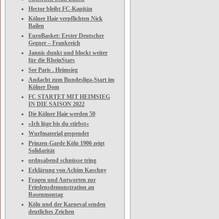
Hector bleibt FC-Kapitän
Kölner Haie verpflichten Nick
Bailen
EuroBasket: Erster Deutscher
Gegner – Frankreich
Jannis dunkt und blockt weiter
für die RheinStars
See Paris . Heimsieg
Andacht zum Bundesliga-Start im
Kölner Dom
FC STARTET MIT HEIMSIEG
IN DIE SAISON 2022
Die Kölner Haie werden 50
»Ich lüge bis du stirbst«
Wurfmaterial gespendet
Prinzen-Garde Köln 1906 zeigt
Solidarität
ordnsabend schnüsse tring
Erklärung von Achim Kaschny
Fragen und Antworten zur
Friedensdemonstration an
Rosenmontag
Köln und der Karneval senden
deutliches Zeichen