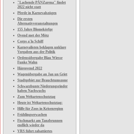
"Lachende PÄNZarena" findet
2022 nicht statt
Pferde in Karnevalszügen
Die ersten
Alternativveranstaltungen
155 Jahre Blomekörfge
Ovend met der Mötz
Corps a`la Schiff
Karnevalisten beklagen unklare
Vorgaben aus der Politik
Ordensübergabe Blau Wiesse
Funke Wahn
Häreovend 2022
Wagenübergabe an Jan un Griet
Stadtgebiet zur Brauchtumszone
Schwarzbunte Niederungsrinder
haben Nachwuchs
Zum Weltartenschutztag
Heute ist Weltartenschutztag:
Hilfe für Zoos in Krisenregion
Frühlingserwachen
Fischmarkt am Tanzbrunnen
endlich wieder da
VRS führt rabattiertes