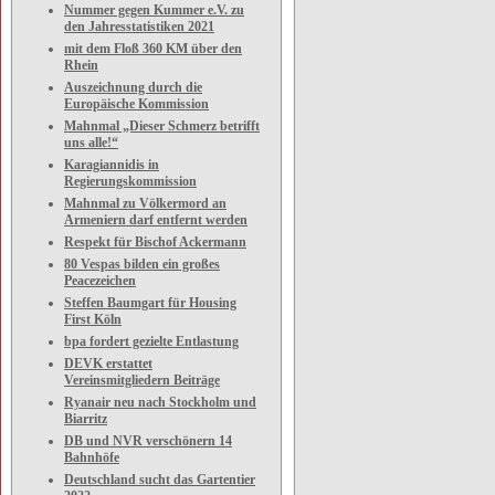
Nummer gegen Kummer e.V. zu
den Jahresstatistiken 2021
mit dem Floß 360 KM über den
Rhein
Auszeichnung durch die
Europäische Kommission
Mahnmal „Dieser Schmerz betrifft
uns alle!“
Karagiannidis in
Regierungskommission
Mahnmal zu Völkermord an
Armeniern darf entfernt werden
Respekt für Bischof Ackermann
80 Vespas bilden ein großes
Peacezeichen
Steffen Baumgart für Housing
First Köln
bpa fordert gezielte Entlastung
DEVK erstattet
Vereinsmitgliedern Beiträge
Ryanair neu nach Stockholm und
Biarritz
DB und NVR verschönern 14
Bahnhöfe
Deutschland sucht das Gartentier