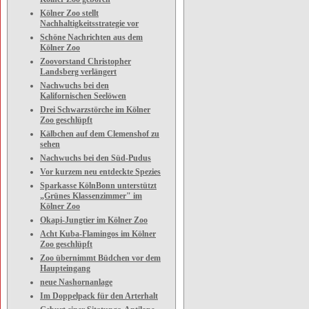
Kölner Zoo stellt
Nachhaltigkeitsstrategie vor
Schöne Nachrichten aus dem
Kölner Zoo
Zoovorstand Christopher
Landsberg verlängert
Nachwuchs bei den
Kalifornischen Seelöwen
Drei Schwarzstörche im Kölner
Zoo geschlüpft
Kälbchen auf dem Clemenshof zu
sehen
Nachwuchs bei den Süd-Pudus
Vor kurzem neu entdeckte Spezies
Sparkasse KölnBonn unterstützt
„Grünes Klassenzimmer" im
Kölner Zoo
Okapi-Jungtier im Kölner Zoo
Acht Kuba-Flamingos im Kölner
Zoo geschlüpft
Zoo übernimmt Büdchen vor dem
Haupteingang
neue Nashornanlage
Im Doppelpack für den Arterhalt