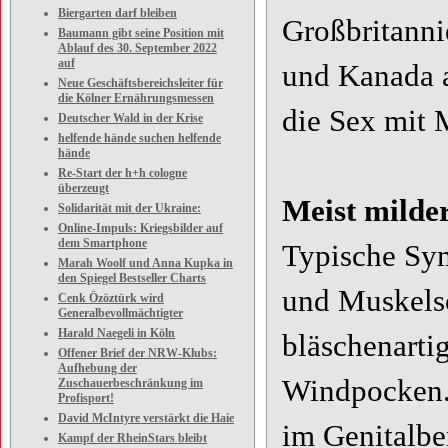
Biergarten darf bleiben
Großbritanni
Baumann gibt seine Position mit
Ablauf des 30. September 2022
auf
und Kanada a
Neue Geschäftsbereichsleiter für
die Kölner Ernährungsmessen
die Sex mit 
Deutscher Wald in der Krise
helfende hände suchen helfende
hände
Re-Start der h+h cologne
überzeugt
Meist milder
Solidarität mit der Ukraine:
Online-Impuls: Kriegsbilder auf
dem Smartphone
Typische Sym
Marah Woolf und Anna Kupka in
den Spiegel Bestseller Charts
und Muskels
Cenk Özöztürk wird
Generalbevollmächtigter
Harald Naegeli in Köln
bläschenarti
Offener Brief der NRW-Klubs:
Aufhebung der
Windpocken. 
Zuschauerbeschränkung im
Profisport!
David McIntyre verstärkt die Haie
im Genitalbe
Kampf der RheinStars bleibt