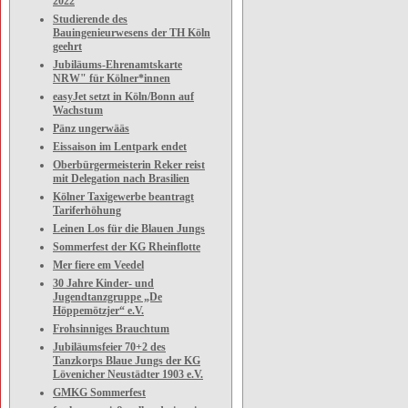
2022
Studierende des
Bauingenieurwesens der TH Köln
geehrt
Jubiläums-Ehrenamtskarte
NRW" für Kölner*innen
easyJet setzt in Köln/Bonn auf
Wachstum
Pänz ungerwääs
Eissaison im Lentpark endet
Oberbürgermeisterin Reker reist
mit Delegation nach Brasilien
Kölner Taxigewerbe beantragt
Tariferhöhung
Leinen Los für die Blauen Jungs
Sommerfest der KG Rheinflotte
Mer fiere em Veedel
30 Jahre Kinder- und
Jugendtanzgruppe „De
Höppemötzjer“ e.V.
Frohsinniges Brauchtum
Jubiläumsfeier 70+2 des
Tanzkorps Blaue Jungs der KG
Lövenicher Neustädter 1903 e.V.
GMKG Sommerfest