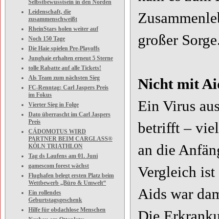
Selbstbewusstsein in den Norden
Leidenschaft, die
Zusammenlebe
zusammenschweißt
RheinStars holen weiter auf
großer Sorge
Noch 150 Tage
Die Haie spielen Pre-Playoffs
Junghaie erhalten erneut 5 Sterne
tolle Rabatte auf alle Tickets!
Als Team zum nächsten Sieg
Nicht mit Ai
FC-Renntag: Carl Jaspers Preis
im Fokus
Ein Virus au
Vierter Sieg in Folge
Dato überrascht im Carl Jaspers
Preis
betrifft – vi
CÁDOMOTUS WIRD
PARTNER BEIM CARGLASS®
an die Anfän
KÖLN TRIATHLON
Tag ds Laufens am 01. Juni
gamescom forest wächst
Vergleich is
Flughafen belegt ersten Platz beim
Wettbewerb „Büro & Umwelt“
Aids war dam
Ein rollendes
Geburtstagsgeschenk
Hilfe für obdachlose Menschen
Die Erkranku