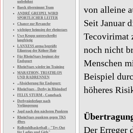
unbelohnt
von alleine 
Baeck übernimmt Team
ANDRÉ GREIPEL WIRD
SPORTLICHER LEITER
Seit Januar d
Chance zur Revanche
wichtiger heimsieg der rheinstars
Tecovirimat 
Uwe Krupp unterschreibt
langfristig
LANXESS arena begrüßt
noch nicht br
Eilantrag der Kölner Haie
Für RheinStars beginnt der
Menschen mi
Endspurt
RheinStars wieder im Training
MARATHON, TRIATHLON
Beispiel dur
UND RADRENNEN
„Absicherung für Endspurt:
höheres Risi
RheinStars - Derby in Rhöndorf
FELIX STURM - Comeback
Derbyniederlage nach
Verlängerung
Jagd nach den nächsten Punkten
Übertragung
RheinStars punkten gegen TKS
49ers
Der Erreger d
Rollstuhlbasketball – "Try-Out
für Ladies und Girls"