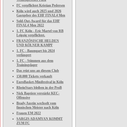
FC verpflichtet Kristian Pedersen
Köln wird auch 2025 und 2026
Gastgeber des EHF FINAL4 Men
Sold-Out-Award für das EHF
FINAL4 Men 2022
1. FC Köln - Eric Martel von RB
Leipzig verpflichtet.
FRANZÖSISCHE HELDEN
UND KÖLNER KAMPF
1. FC - Baumgart bis 2024
verlängert
1. FC - Stimmen aus dem
Trainingslager
Das reizt uns an diesem Club
150.000 Tickets verkauft
EuroBasket-Minifestival in Köln
RheinStars bleiben in der ProB
Nick Baptiste verstärkt KEC-
Offensive
Brady Austin wechselt vom
finnischen Meister nach Köln
Frauen EM 2022
SARGIS ADAMYAN KOMMT
ZUM FC