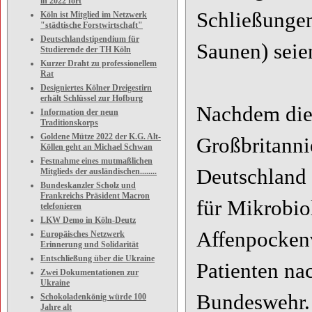
in 2022 fort
Schließunge
Köln ist Mitglied im Netzwerk
"städtische Forstwirtschaft"
Deutschlandstipendium für
Saunen) seie
Studierende der TH Köln
Kurzer Draht zu professionellem
Rat
Designiertes Kölner Dreigestirn
erhält Schlüssel zur Hofburg
Nachdem die 
Information der neun
Traditionskorps
Goldene Mütze 2022 der K.G. Alt-
Großbritannie
Köllen geht an Michael Schwan
Festnahme eines mutmaßlichen
Deutschland e
Mitglieds der ausländischen........
Bundeskanzler Scholz und
Frankreichs Präsident Macron
für Mikrobio
telefonieren
LKW Demo in Köln-Deutz
Affenpockenv
Europäisches Netzwerk
Erinnerung und Solidarität
Entschließung über die Ukraine
Patienten nac
Zwei Dokumentationen zur
Ukraine
Bundeswehr. 
Schokoladenkönig würde 100
Jahre alt