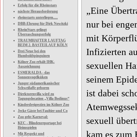
Erfolg für die Rheinstars
„Eine Übertr
nächste Herausforderung
rheinstarts unterliegen.....
nur bei enge
DBB-Ehrung für Dirk Nowitzki
RheinStars gelingt
Überraschungserfolg
mit Körperfl
TRAUMHAFTER LAUFTAG
BEIM 2. BASTEILAUF KÖLN
Infizierten 
Drei Neue bei den
Humboldtpinguinen
Kölner Zoo erhält IHK-
sexuellen Ha
Auszeichnung
ESMERALDA - das
seinem Epide
Sonnenvogelküken
Junger südamerikanischer
Schweifaffe geboren
ist dabei sc
Direktorenvilla wird zu
Tagungslocation „Villa Bodinus“
Atemwegssekr
Kinderdreigestirn im Kölner Zoo
Jecke Gäste bei Faultier und Co
Zoo geht Karneval:
sexuell über
KEC - Blindenreportage bei
Heimspielen
kam es zum B
Mit Respekt und