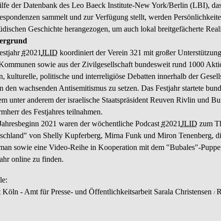
ilfe der Datenbank des Leo Baeck
Institute-New York
/Berlin (LBI), da
espondenzen sammelt und zur Verfügung stellt, werden Persönlichkeiten
jüdischen Geschichte herangezogen, um auch lokal breitgefächerte Real
ergrund
estjahr
#
2021
JLID
koordiniert der Verein 321 mit großer Unterstützun
Kommunen sowie aus der Zivilgesellschaft bundesweit rund 1000 Aktio
n, kulturelle, politische und interreligiöse Debatten innerhalb der Gese
n den wachsenden Antisemitismus zu setzen. Das Festjahr startete bun
em unter anderem der israelische Staatspräsident Reuven Rivlin und Bu
rmherr des Festjahres teilnahmen.
 Jahresbeginn 2021 waren der wöchentliche
Podcast
#
2021
JLID
zum Th
schland" von Shelly Kupferberg, Mirna Funk und Miron Tenenberg, d
man sowie eine Video-Reihe in Kooperation mit dem "Bubales"-Puppent
jahr
online
zu finden.
le:
t Köln - Amt für Presse- und Öffentlichkeitsarbeit
Sarala Christensen
R
/