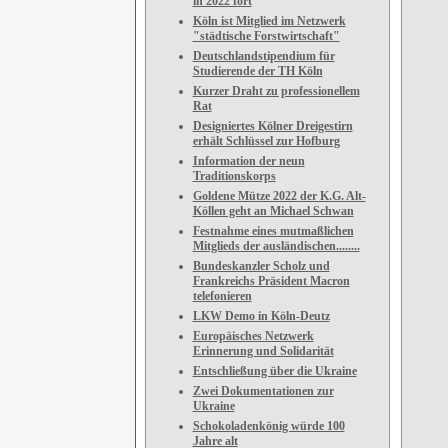
in 2022 fort
Köln ist Mitglied im Netzwerk
"städtische Forstwirtschaft"
Deutschlandstipendium für
Studierende der TH Köln
Kurzer Draht zu professionellem
Rat
Designiertes Kölner Dreigestirn
erhält Schlüssel zur Hofburg
Information der neun
Traditionskorps
Goldene Mütze 2022 der K.G. Alt-
Köllen geht an Michael Schwan
Festnahme eines mutmaßlichen
Mitglieds der ausländischen........
Bundeskanzler Scholz und
Frankreichs Präsident Macron
telefonieren
LKW Demo in Köln-Deutz
Europäisches Netzwerk
Erinnerung und Solidarität
Entschließung über die Ukraine
Zwei Dokumentationen zur
Ukraine
Schokoladenkönig würde 100
Jahre alt