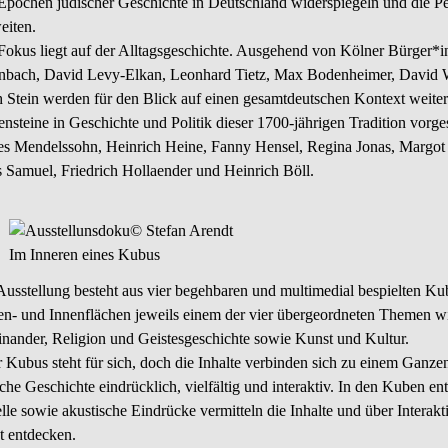
Epochen jüdischer Geschichte in Deutschland widerspiegeln und die P
eiten.
Fokus liegt auf der Alltagsgeschichte. Ausgehend von Kölner Bürger
nbach, David Levy-Elkan, Leonhard Tietz, Max Bodenheimer, David Wo
h Stein werden für den Blick auf einen gesamtdeutschen Kontext weitere
ensteine in Geschichte und Politik dieser 1700-jährigen Tradition vorge
s Mendelssohn, Heinrich Heine, Fanny Hensel, Regina Jonas, Margot F
 Samuel, Friedrich Hollaender und Heinrich Böll.
© Stefan Arendt
Im Inneren eines Kubus
Ausstellung besteht aus vier begehbaren und multimedial bespielten Kube
n- und Innenflächen jeweils einem der vier übergeordneten Themen 
inander, Religion und Geistesgeschichte sowie Kunst und Kultur.
r Kubus steht für sich, doch die Inhalte verbinden sich zu einem Ganzen
che Geschichte eindrücklich, vielfältig und interaktiv. In den Kuben en
elle sowie akustische Eindrücke vermitteln die Inhalte und über Intera
st entdecken.