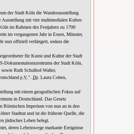
um der Stadt Köln die Wanderausstellung
e Ausstellung mit vier multimedialen Kuben
Köln im Rahmen des Festjahres zu 1700
reits im vergangenen Jahr in Essen, Münster,
nun offiziell verlängert, sodass die
eigeordneter für Kunst und Kultur der Stadt
NS-Dokumentationszentrums der Stadt Köln,
 sowie Ruth Schulhof-Walter,
Deutschland
e.V
.".
Dr
. Laura Cohen,
.
ellung mit einem geografischen Fokus auf
dentums in Deutschland. Das Gesetz
n im Römischen Imperium von nun an in den
lner Stadtrat und ist die früheste Quelle, die
pen jüdisches Leben belegt.
chtet, deren Lebenswege markante Ereignisse