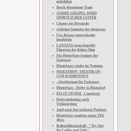
unbelohnt
Baeck übernimmt Team
ANDRÉ GREIPEL WIRD
SPORTLICHER LEITER
Chance zur Revanche
wichtiger heimsieg der rheinstars
Uwe Krupp unterschreibt
langfristig
LANXESS arena begrüßt
Eilantrag der Kölner Haie
Für RheinStars beginnt der
Endspurt
RheinStars wieder im Training
MARATHON, TRIATHLON
UND RADRENNEN
„Absicherung für Endspurt:
RheinStars - Derby in Rhöndorf
FELIX STURM - Comeback
Derbyniederlage nach
Verlängerung
Jagd nach den nächsten Punkten
RheinStars punkten gegen TKS
49ers
Rollstuhlbasketball – "Try-Out
für Ladies und Girls"