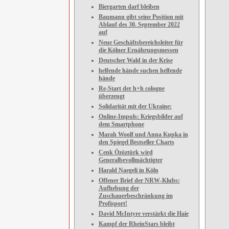
Biergarten darf bleiben
Baumann gibt seine Position mit
Ablauf des 30. September 2022
auf
Neue Geschäftsbereichsleiter für
die Kölner Ernährungsmessen
Deutscher Wald in der Krise
helfende hände suchen helfende
hände
Re-Start der h+h cologne
überzeugt
Solidarität mit der Ukraine:
Online-Impuls: Kriegsbilder auf
dem Smartphone
Marah Woolf und Anna Kupka in
den Spiegel Bestseller Charts
Cenk Özöztürk wird
Generalbevollmächtigter
Harald Naegeli in Köln
Offener Brief der NRW-Klubs:
Aufhebung der
Zuschauerbeschränkung im
Profisport!
David McIntyre verstärkt die Haie
Kampf der RheinStars bleibt