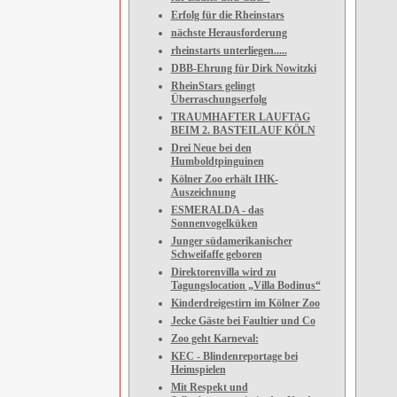
Erfolg für die Rheinstars
nächste Herausforderung
rheinstarts unterliegen.....
DBB-Ehrung für Dirk Nowitzki
RheinStars gelingt
Überraschungserfolg
TRAUMHAFTER LAUFTAG
BEIM 2. BASTEILAUF KÖLN
Drei Neue bei den
Humboldtpinguinen
Kölner Zoo erhält IHK-
Auszeichnung
ESMERALDA - das
Sonnenvogelküken
Junger südamerikanischer
Schweifaffe geboren
Direktorenvilla wird zu
Tagungslocation „Villa Bodinus“
Kinderdreigestirn im Kölner Zoo
Jecke Gäste bei Faultier und Co
Zoo geht Karneval:
KEC - Blindenreportage bei
Heimspielen
Mit Respekt und