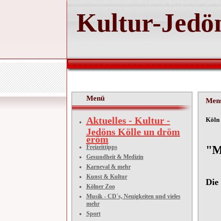
Kultur-Jedön
Menü
Mens
Aktuelles - Kultur -
Köln 
Jedöns Kölle un dröm
eröm
Freizeittipps
"M
Gesundheit & Medizin
Karneval & mehr
Kunst & Kultur
Die
Kölner Zoo
Musik - CD´s, Neuigkeiten und vieles
mehr
Sport