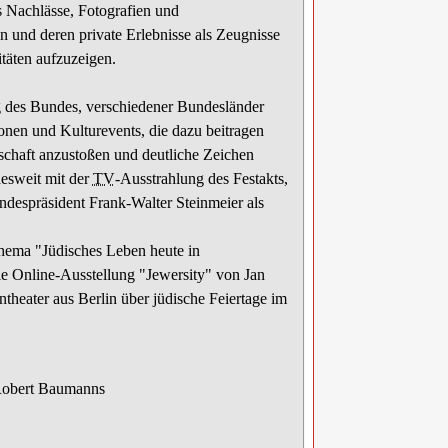
s Nachlässe, Fotografien und
 und deren private Erlebnisse als Zeugnisse
itäten aufzuzeigen.
g des Bundes, verschiedener Bundesländer
nen und Kulturevents, die dazu beitragen
llschaft anzustoßen und deutliche Zeichen
desweit mit der
TV
-Ausstrahlung des Festakts,
ndespräsident Frank-Walter Steinmeier als
ema "Jüdisches Leben heute in
ie
Online
-Ausstellung "
Jewersity
" von Jan
heater aus Berlin über jüdische Feiertage im
obert Baumanns