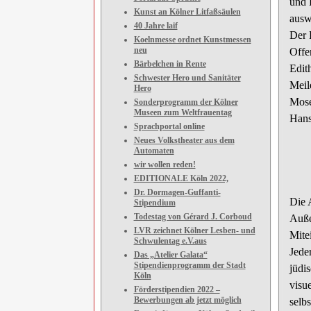
und 
Kunst an Kölner Litfaßsäulen
ausw
40 Jahre laif
Der 
Koelnmesse ordnet Kunstmessen
neu
Offe
Bärbelchen in Rente
Edit
Schwester Hero und Sanitäter
Meil
Hero
Mose
Sonderprogramm der Kölner
Museen zum Weltfrauentag
Hans
Sprachportal online
Neues Volkstheater aus dem
Automaten
wir wollen reden!
EDITIONALE Köln 2022,
Dr. Dormagen-Guffanti-
Die 
Stipendium
Todestag von Gérard J. Corboud
Auße
LVR zeichnet Kölner Lesben- und
Mite
Schwulentag e.V.aus
Jede
Das „Atelier Galata“
Stipendienprogramm der Stadt
jüdis
Köln
visu
Förderstipendien 2022 –
Bewerbungen ab jetzt möglich
selb