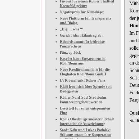
Favorit für neuen Kölner Stadtteil
Mith
Kreuzfeld gekürt
Korr
Negativpreis für Klimalüge:
der 
Neue Plattform für Transparenz
und Dialog
Hint
„Digi… was?“
Im F
Gericht lehnt Eilantrag ab:
und 
Rekordsumme für bedrohte
Panzerechsen
solle
Pänz op Jöck
gege
EasyJet baut Engagement in
an d
Köln/Bonn aus
Neue Kreditrahmenlinie für die
Schi
Flughafen Köln/Bonn GmbH
Seit
LVR beschenkt Kölner Pänz
Deut
KidS freut sich über Spende von
Badegästen
Feld
Kölner Nord-Süd-Stadtbahn
Fest
kann weitergebaut werden
Lesestoff für einen entspannten
Quel
Flug
Kölns Oberbürgermeisterin erhält
Stad
internationale Auszeichnung
Stadt Köln und Lukas Podolski
Stiftung setzen ihre Kooperation