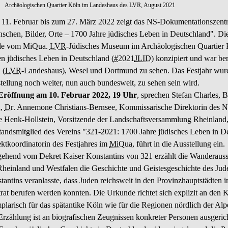
Archäologischen Quartier Köln im Landeshaus des LVR, August 2021
11. Februar bis zum 27. März 2022 zeigt das NS-Dokumentationszentr
schen, Bilder, Orte – 1700 Jahre jüdisches Leben in Deutschland". Di
de vom MiQua.
LVR
-Jüdisches Museum im Archäologischen Quartier 
en jüdisches Leben in Deutschland (
#
2021
JLID
) konzipiert und war be
 (
LVR
-Landeshaus), Wesel und Dortmund zu sehen. Das Festjahr wurde 
tellung noch weiter, nun auch bundesweit, zu sehen sein wird.
Eröffnung am 10. Februar 2022, 19 Uhr
, sprechen Stefan Charles, B
n,
Dr
. Annemone Christians-Bernsee, Kommissarische Direktorin des 
 Henk-Hollstein, Vorsitzende der Landschaftsversammlung Rheinland,
tandsmitglied des Vereins "321-2021: 1700 Jahre jüdisches Leben in 
ektkoordinatorin des Festjahres im
MiQua
, führt in die Ausstellung ein
ehend vom Dekret Kaiser Konstantins von 321 erzählt die Wanderausst
Rheinland und Westfalen die Geschichte und Geistesgeschichte des Ju
tantins veranlasste, dass Juden reichsweit in den Provinzhauptstädte
rat berufen werden konnten. Die Urkunde richtet sich explizit an den Kö
plarisch für das spätantike Köln wie für die Regionen nördlich der Al
Erzählung ist an biografischen Zeugnissen konkreter Personen ausgeri