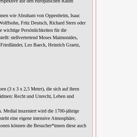
erspektive auf den europäischen Raum
*innen wie Abraham von Oppenheim, Isaac
lffsohn, Fritz Deutsch, Richard Stern oder
 wichtige Persönlichkeiten für die
stellt: stellvertretend Moses Maimonides,
riedländer, Leo Baeck, Heinrich Graetz,
n (3 x 3 x 2,5 Meter), die sich auf ihren
widmen: Recht und Unrecht, Leben und
. Medial inszeniert wird die 1700-jährige
tsteht eine eigene intensive Atmosphäre,
ktionen können die Besucher*innen diese auch