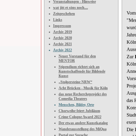
Veranstaltungen - Hinweise
wat jitt et söns noch....
Vom 
Zeitgeschehen
Links
"Men
Impressum
wur
Archiv 2019
Jahr
Archiv 2020
Köln
Archiv 2021
Auss
Archiv 2022
Neuer Vorstand für den
Zur
MENTOR
Köl
Stipendium richtet sich an
Anne
Kunstschaffende für Bildende
Kunst
Vors
„Stolpersteine NRW“
Proj
Acht Brücken - Musik für Köln
Ausg
das neue Rechercheprojekt des
Comedia Theaters
das 
Menschen, Bilder, Orte
Kons
Chorweihe feiert Jubiläum
Stadt
Crime Cologne Award 2022
exem
Der etwas andere Kunstkatalog
Wanderausstellung des MiQua
Die 
Portal zur Sprache