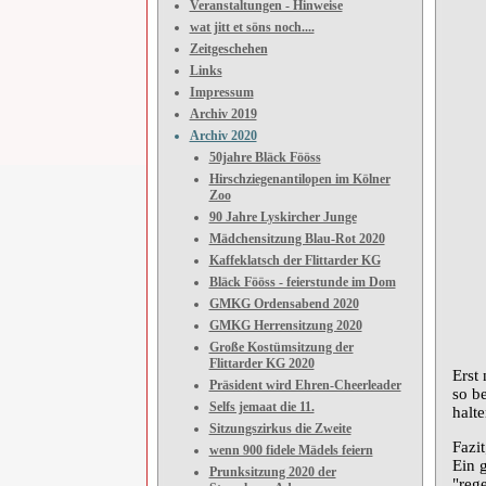
Veranstaltungen - Hinweise
wat jitt et söns noch....
Zeitgeschehen
Links
Impressum
Archiv 2019
Archiv 2020
50jahre Bläck Fööss
Hirschziegenantilopen im Kölner
Zoo
90 Jahre Lyskircher Junge
Mädchensitzung Blau-Rot 2020
Kaffeklatsch der Flittarder KG
Bläck Fööss - feierstunde im Dom
GMKG Ordensabend 2020
GMKG Herrensitzung 2020
Große Kostümsitzung der
Flittarder KG 2020
Erst
Präsident wird Ehren-Cheerleader
so be
Selfs jemaat die 11.
halte
Sitzungszirkus die Zweite
Fazi
wenn 900 fidele Mädels feiern
Ein g
Prunksitzung 2020 der
"reg