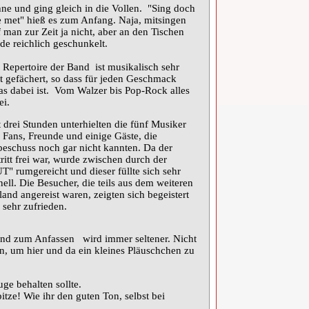
ne und ging gleich in die Vollen. "Sing doch
e met" hieß es zum Anfang. Naja, mitsingen
f man zur Zeit ja nicht, aber an den Tischen
de reichlich geschunkelt.
 Repertoire der Band ist musikalisch sehr
it gefächert, so dass für jeden Geschmack
as dabei ist. Vom Walzer bis Pop-Rock alles
ei.
t drei Stunden unterhielten die fünf Musiker
e Fans, Freunde und einige Gäste, die
beschuss noch gar nicht kannten. Da der
tritt frei war, wurde zwischen durch der
T" rumgereicht und dieser füllte sich sehr
nell. Die Besucher, die teils aus dem weiteren
and angereist waren, zeigten sich begeistert
 sehr zufrieden.
and zum Anfassen wird immer seltener. Nicht
ten, um hier und da ein kleines Pläuschchen zu
ge behalten sollte.
tze! Wie ihr den guten Ton, selbst bei