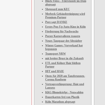
Bläck Fööss - Feierstunde im Dom
abgesagt
Sheppard zum KEC
Merbeck Gebäudereinigung wird
Premium-Partner
Porz sagt DANKE
Erstes Pop-Up Auto-Kino in Köln
Förderrung für Nachwuchs
Porzer Karnevalisten trauern
Neues Tanzpaar der Altstädter
Winter Games: Vorverkauf hat
begonnen
Teamsport NRW
mit breiter Brust in die Zukunft
ETL und Kölner Haie bleiben
Partner
HIT und HAIE
Open Air 2020 am Tanzbrunnen-
Corona Konform
Vertragsverlängerung: Haie und
Lanxess
KKG Blomekörfge - Neuwahlen
Dauerkarten frei von Plastik
Köln Marathon abgesagt