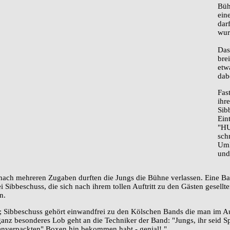
Büh
ein
dar
wur
Das
bre
etw
dab
Fas
ihr
Sib
Ein
"HU
sch
Uml
und
 nach mehreren Zugaben durften die Jungs die Bühne verlassen. Eine B
i Sibbeschuss, die sich nach ihrem tollen Auftritt zu den Gästen gesell
n.
t; Sibbeschuss gehört einwandfrei zu den Kölschen Bands die man im Au
anz besonderes Lob geht an die Techniker der Band: "Jungs, ihr seid Spi
enverpackten" Boxen hin bekommen habt - genial! "