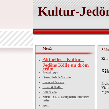
Kultur-Jedön
Menü
Sibb
Aktuelles - Kultur -
Köl
Jedöns Kölle un dröm
eröm
Si
Freizeittipps
Gesundheit & Medizin
Karneval & mehr
Frei
Kunst & Kultur
Viel
regn
Kölner Zoo
Musik - CD´s, Neuigkeiten und vieles
mehr
Sport