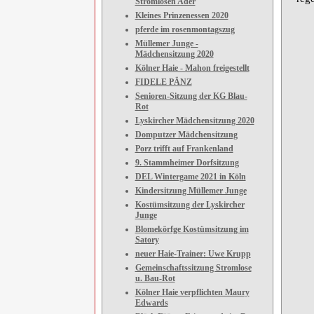
Stromlosen Ader
Kleines Prinzenessen 2020
pferde im rosenmontagszug
Müllemer Junge -
Mädchensitzung 2020
Kölner Haie - Mahon freigestellt
FIDELE PÄNZ
Senioren-Sitzung der KG Blau-
Rot
Lyskircher Mädchensitzung 2020
Domputzer Mädchensitzung
Porz trifft auf Frankenland
9. Stammheimer Dorfsitzung
DEL Wintergame 2021 in Köln
Kindersitzung Müllemer Junge
Kostümsitzung der Lyskircher
Junge
Blomekörfge Kostümsitzung im
Satory
neuer Haie-Trainer: Uwe Krupp
Gemeinschaftssitzung Stromlose
u. Bau-Rot
Kölner Haie verpflichten Maury
Edwards