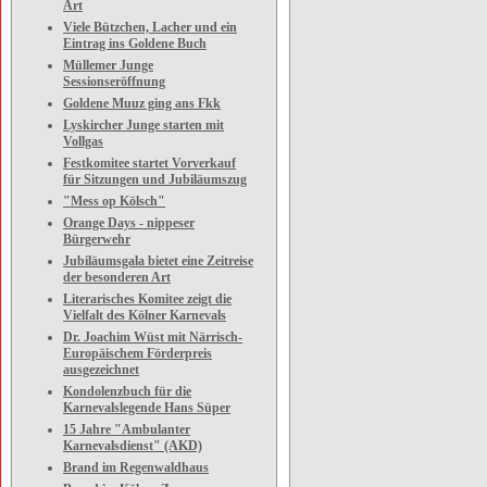
Art
Viele Bützchen, Lacher und ein
Eintrag ins Goldene Buch
Müllemer Junge
Sessionseröffnung
Goldene Muuz ging ans Fkk
Lyskircher Junge starten mit
Vollgas
Festkomitee startet Vorverkauf
für Sitzungen und Jubiläumszug
"Mess op Kölsch"
Orange Days - nippeser
Bürgerwehr
Jubiläumsgala bietet eine Zeitreise
der besonderen Art
Literarisches Komitee zeigt die
Vielfalt des Kölner Karnevals
Dr. Joachim Wüst mit Närrisch-
Europäischem Förderpreis
ausgezeichnet
Kondolenzbuch für die
Karnevalslegende Hans Süper
15 Jahre "Ambulanter
Karnevalsdienst" (AKD)
Brand im Regenwaldhaus