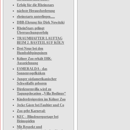
Erfolg für die Rheinstars
nächste Herausforderung
rheinstarts unterliegen.....
DBB-Ehrung für Dirk Nowitzki
RheinStars gelingt
Überraschungserfolg
TRAUMHAFTER LAUFTAG
BEIM 2. BASTEILAUF KÖLN
Drei Neue bei den
Humboldtpinguinen
Kölner Zoo erhält IHK-
Auszeichnung
ESMERALDA - das
Sonnenvogelküken
Junger südamerikanischer
Schweifaffe geboren
Direktorenvilla wird zu
Tagungslocation „Villa Bodinus“
Kinderdreigestirn im Kölner Zoo
Jecke Gäste bei Faultier und Co
Zoo geht Karneval:
KEC - Blindenreportage bei
Heimspielen
Mit Respekt und