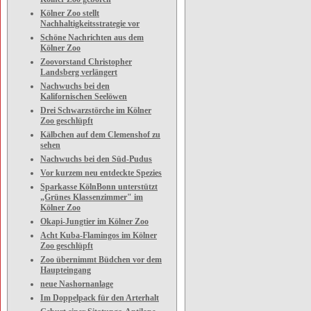
Kölner Zoo stellt
Nachhaltigkeitsstrategie vor
Schöne Nachrichten aus dem
Kölner Zoo
Zoovorstand Christopher
Landsberg verlängert
Nachwuchs bei den
Kalifornischen Seelöwen
Drei Schwarzstörche im Kölner
Zoo geschlüpft
Kälbchen auf dem Clemenshof zu
sehen
Nachwuchs bei den Süd-Pudus
Vor kurzem neu entdeckte Spezies
Sparkasse KölnBonn unterstützt
„Grünes Klassenzimmer" im
Kölner Zoo
Okapi-Jungtier im Kölner Zoo
Acht Kuba-Flamingos im Kölner
Zoo geschlüpft
Zoo übernimmt Büdchen vor dem
Haupteingang
neue Nashornanlage
Im Doppelpack für den Arterhalt