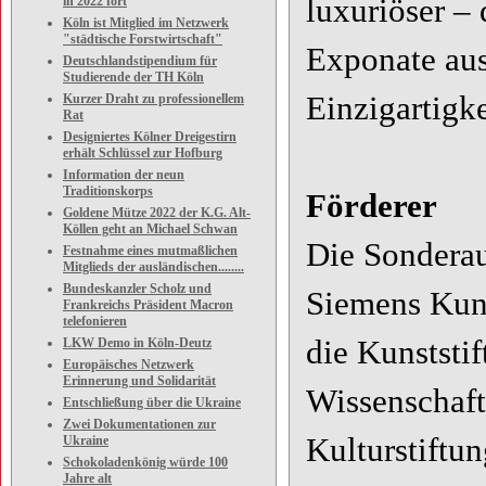
luxuriöser –
in 2022 fort
Köln ist Mitglied im Netzwerk
"städtische Forstwirtschaft"
Exponate aus 
Deutschlandstipendium für
Studierende der TH Köln
Einzigartigke
Kurzer Draht zu professionellem
Rat
Designiertes Kölner Dreigestirn
erhält Schlüssel zur Hofburg
Information der neun
Traditionskorps
Förderer
Goldene Mütze 2022 der K.G. Alt-
Köllen geht an Michael Schwan
Die Sonderau
Festnahme eines mutmaßlichen
Mitglieds der ausländischen........
Bundeskanzler Scholz und
Siemens Kuns
Frankreichs Präsident Macron
telefonieren
die Kunststi
LKW Demo in Köln-Deutz
Europäisches Netzwerk
Erinnerung und Solidarität
Wissenschaft
Entschließung über die Ukraine
Zwei Dokumentationen zur
Kulturstiftu
Ukraine
Schokoladenkönig würde 100
Jahre alt