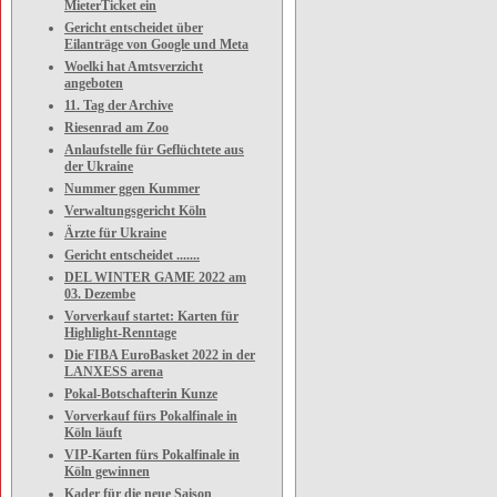
MieterTicket ein
Gericht entscheidet über
Eilanträge von Google und Meta
Woelki hat Amtsverzicht
angeboten
11. Tag der Archive
Riesenrad am Zoo
Anlaufstelle für Geflüchtete aus
der Ukraine
Nummer ggen Kummer
Verwaltungsgericht Köln
Ärzte für Ukraine
Gericht entscheidet .......
DEL WINTER GAME 2022 am
03. Dezembe
Vorverkauf startet: Karten für
Highlight-Renntage
Die FIBA EuroBasket 2022 in der
LANXESS arena
Pokal-Botschafterin Kunze
Vorverkauf fürs Pokalfinale in
Köln läuft
VIP-Karten fürs Pokalfinale in
Köln gewinnen
Kader für die neue Saison