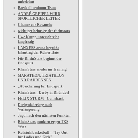
unbelohnt
Baeck übernimmt Team
ANDRÉ GREIPEL WIRD
SPORTLICHER LEITER
Chance zur Revanche
wichtiger heimsieg der rheinstars
Uwe Krupp unterschreibt
langfristig
LANXESS arena begrüßt
Eilantrag der Kölner Haie
Für RheinStars beginnt der
Endspurt
RheinStars wieder im Training
MARATHON, TRIATHLON
UND RADRENNEN
„Absicherung für Endspurt:
RheinStars - Derby in Rhöndorf
FELIX STURM - Comeback
Derbyniederlage nach
Verlängerung
Jagd nach den nächsten Punkten
RheinStars punkten gegen TKS
49ers
Rollstuhlbasketball – "Try-Out
für Ladies und Girls"