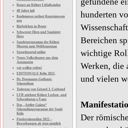
gefundene ein
Kunst an Kölner Litfaßsäulen
40 Jahre laif
hunderten vo
Koelnmesse ordnet Kunstmessen
neu
Wissenschaft
Bärbelchen in Rente
Schwester Hero und Sanitäter
Hero
Bereichen spi
Sonderprogramm der Kölner
Museen zum Weltfrauentag
wichtige Rol
Sprachportal online
Neues Volkstheater aus dem
Automaten
Werken, die
wir wollen reden!
EDITIONALE Köln 2022,
und vielen w
Dr. Dormagen-Guffanti-
Stipendium
Todestag von Gérard J. Corboud
LVR zeichnet Kölner Lesben- und
Schwulentag e.V.aus
Manifestati
Das „Atelier Galata“
Stipendienprogramm der Stadt
Köln
Der römische 
Förderstipendien 2022 –
Bewerbungen ab jetzt möglich