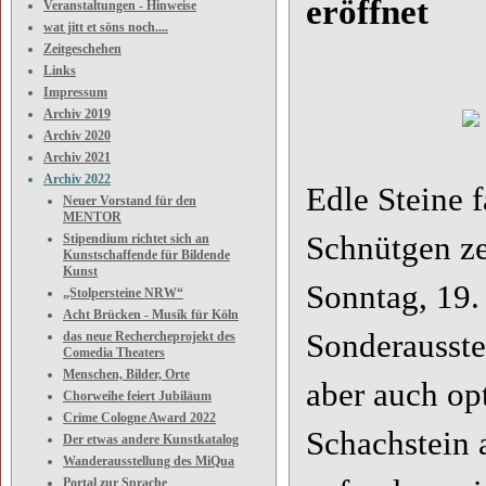
eröffnet
Veranstaltungen - Hinweise
wat jitt et söns noch....
Zeitgeschehen
Links
Impressum
Archiv 2019
Archiv 2020
Archiv 2021
Archiv 2022
Edle Steine 
Neuer Vorstand für den
MENTOR
Schnütgen ze
Stipendium richtet sich an
Kunstschaffende für Bildende
Kunst
Sonntag, 19.
„Stolpersteine NRW“
Acht Brücken - Musik für Köln
Sonderausstel
das neue Rechercheprojekt des
Comedia Theaters
Menschen, Bilder, Orte
aber auch op
Chorweihe feiert Jubiläum
Crime Cologne Award 2022
Schachstein 
Der etwas andere Kunstkatalog
Wanderausstellung des MiQua
Portal zur Sprache