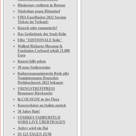
Rheinstars verlieren in Bernau
Niederlage gegen Rhöndorf
FIBA EuroBasket 2022 Session
Tickets im Verkauf:
Keusch oder romantisch?
Das Gedächtnis der Stadt Köln
Elfte "EDITIONALE Köln"
Wallraf-Richartz-Museum &
Fondation Corboud erhält 21.000
Euro
Kunstt hilft geben
39 neue Stolpersteine
Kulturstaatsministerin Roth gibt
Nominierungen Deutscher
Drehbuchpreis 2022 bekannt
VRINGSTREFFPREIS
Bronzener Rievkooche
lit.COLOGNE in der Flora
Kunstschätze an Italien zurück
50 Jahre Haie!
STARKES FAHRERFELD
WIRD LIVE ÜBERTRAGEN
Aubry wird ein Hai
IN 123 TAGEN ZUM