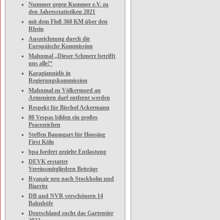
Nummer gegen Kummer e.V. zu
den Jahresstatistiken 2021
mit dem Floß 360 KM über den
Rhein
Auszeichnung durch die
Europäische Kommission
Mahnmal „Dieser Schmerz betrifft
uns alle!“
Karagiannidis in
Regierungskommission
Mahnmal zu Völkermord an
Armeniern darf entfernt werden
Respekt für Bischof Ackermann
80 Vespas bilden ein großes
Peacezeichen
Steffen Baumgart für Housing
First Köln
bpa fordert gezielte Entlastung
DEVK erstattet
Vereinsmitgliedern Beiträge
Ryanair neu nach Stockholm und
Biarritz
DB und NVR verschönern 14
Bahnhöfe
Deutschland sucht das Gartentier