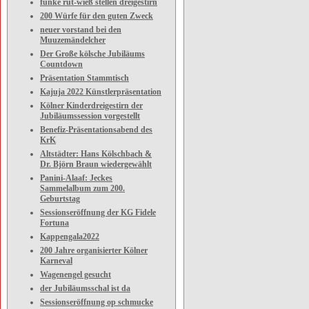
funke rut-wieß stellen dreigestirn
200 Würfe für den guten Zweck
neuer vorstand bei den
Muuzemändelcher
Der Große kölsche Jubiläums
Countdown
Präsentation Stammtisch
Kajuja 2022 Künstlerpräsentation
Kölner Kinderdreigestirn der
Jubiläumssession vorgestellt
Benefiz-Präsentationsabend des
KrK
Altstädter: Hans Kölschbach &
Dr. Björn Braun wiedergewählt
Panini-Alaaf: Jeckes
Sammelalbum zum 200.
Geburtstag
Sessionseröffnung der KG Fidele
Fortuna
Kappengala2022
200 Jahre organisierter Kölner
Karneval
Wagenengel gesucht
der Jubiläumsschal ist da
Sessionseröffnung op schmucke