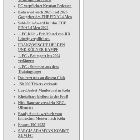
FC verpflichtet Kristian Pedersen
Köln wird auch 2025 und 2026
Gastgeber des EHF FINAL4 Men
Sold-Out-Award für das EHF
FINAL4 Men 2022
1. FC Köln - Eric Martel von RB
Leipzig verpflichtet.
FRANZÖSISCHE HELDEN
UND KÖLNER KAMPF
1. FC - Baumgart bis 2024
verlängert
1. FC - Stimmen aus dem
Trainingslager
Das reizt uns an diesem Club
150.000 Tickets verkauft
EuroBasket-Minifestival in Köln
RheinStars bleiben in der ProB
Nick Baptiste verstärkt KEC-
Offensive
Brady Austin wechselt vom
finnischen Meister nach Köln
Frauen EM 2022
SARGIS ADAMYAN KOMMT
ZUM FC