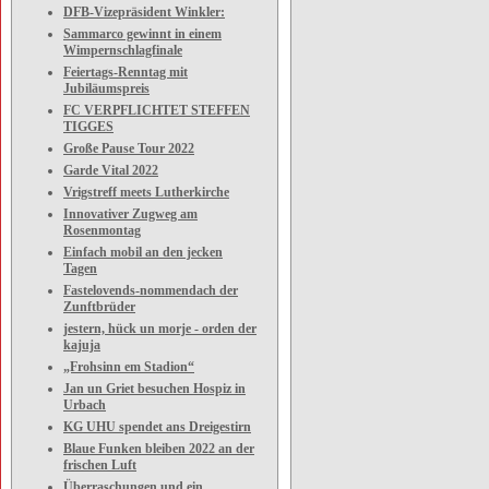
DFB-Vizepräsident Winkler:
Sammarco gewinnt in einem
Wimpernschlagfinale
Feiertags-Renntag mit
Jubiläumspreis
FC VERPFLICHTET STEFFEN
TIGGES
Große Pause Tour 2022
Garde Vital 2022
Vrigstreff meets Lutherkirche
Innovativer Zugweg am
Rosenmontag
Einfach mobil an den jecken
Tagen
Fastelovends-nommendach der
Zunftbrüder
jestern, hück un morje - orden der
kajuja
„Frohsinn em Stadion“
Jan un Griet besuchen Hospiz in
Urbach
KG UHU spendet ans Dreigestirn
Blaue Funken bleiben 2022 an der
frischen Luft
Überraschungen und ein