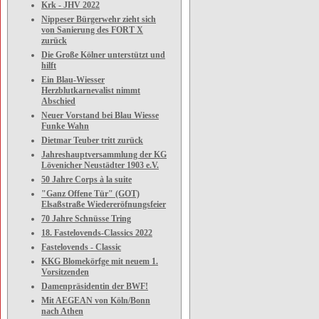
Krk - JHV 2022
Nippeser Bürgerwehr zieht sich
von Sanierung des FORT X
zurück
Die Große Kölner unterstützt und
hilft
Ein Blau-Wiesser
Herzblutkarnevalist nimmt
Abschied
Neuer Vorstand bei Blau Wiesse
Funke Wahn
Dietmar Teuber tritt zurück
Jahreshauptversammlung der KG
Lövenicher Neustädter 1903 e.V.
50 Jahre Corps à la suite
"Ganz Offene Tür" (GOT)
Elsaßstraße Wiedereröfnungsfeier
70 Jahre Schnüsse Tring
18. Fastelovends-Classics 2022
Fastelovends - Classic
KKG Blomekörfge mit neuem 1.
Vorsitzenden
Damenpräsidentin der BWF!
Mit AEGEAN von Köln/Bonn
nach Athen