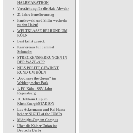
HALBMARATHON
Verstärkung für die Haie-Abwehr
21 Jahre Benefizrenntag
Pantkowski und Shilin wechseln
zu den Haien!
WELTKLASSE BEI RUND UM
KÖLN
Bast kehrt zurück
Karriereaus für Jammal
Schmedes
STRECKENSPERRUNGEN IN
DER WAZE-APP
NILS POLITT GEWINNT
RUND UM KÖLN
„God save the Queen“ im
Weidenpescher Park
1. FC Köln - SSV Jahn
Regensburg
11. Telekom Cup im
RheinEnergieSTADION
Luc Ackermann und Kai Haase
bei der NIGHT of the JUMPs
Midnight-Cup im Campus
Über die Kölner Union ins
Deutsche Derby