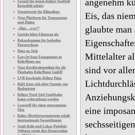
angenehm kühl
Favorit für neuen Kölner Stadtteil
Kreuzfeld gekürt
Negativpreis für Klimalüge:
Eis, das nie
Neue Plattform für Transparenz
und Dialog
glaubte man 
„Digi… was?“
Gericht lehnt Eilantrag ab:
Eigenschafte
Rekordsumme für bedrohte
Panzerechsen
Pänz op Jöck
Mittelalter a
EasyJet baut Engagement in
Köln/Bonn aus
sind vor all
Neue Kreditrahmenlinie für die
Flughafen Köln/Bonn GmbH
LVR beschenkt Kölner Pänz
Lichtdurchläs
KidS freut sich über Spende von
Badegästen
Anziehungskra
Kölner Nord-Süd-Stadtbahn
kann weitergebaut werden
Lesestoff für einen entspannten
eine imposan
Flug
Kölns Oberbürgermeisterin erhält
internationale Auszeichnung
sechsseitige
Stadt Köln und Lukas Podolski
Stiftung setzen ihre Kooperation