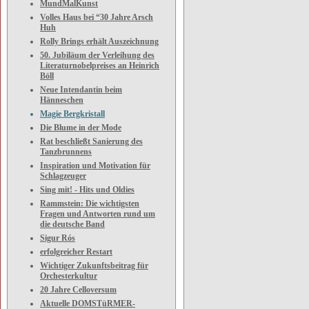
MundMalKunst
Volles Haus bei “30 Jahre Arsch
Huh
Rolly Brings erhält Auszeichnung
50. Jubiläum der Verleihung des
Literaturnobelpreises an Heinrich
Böll
Neue Intendantin beim
Hänneschen
Magie Bergkristall
Die Blume in der Mode
Rat beschließt Sanierung des
Tanzbrunnens
Inspiration und Motivation für
Schlagzeuger
Sing mit! - Hits und Oldies
Rammstein: Die wichtigsten
Fragen und Antworten rund um
die deutsche Band
Sigur Rós
erfolgreicher Restart
Wichtiger Zukunftsbeitrag für
Orchesterkultur
20 Jahre Celloversum
Aktuelle DOMSTüRMER-