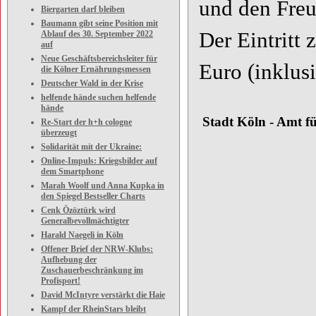
und den Fre
Biergarten darf bleiben
Baumann gibt seine Position mit
Der Eintritt 
Ablauf des 30. September 2022
auf
Neue Geschäftsbereichsleiter für
Euro (inklu
die Kölner Ernährungsmessen
Deutscher Wald in der Krise
helfende hände suchen helfende
hände
Stadt Köln - Amt fü
Re-Start der h+h cologne
überzeugt
Solidarität mit der Ukraine:
Online-Impuls: Kriegsbilder auf
dem Smartphone
Marah Woolf und Anna Kupka in
den Spiegel Bestseller Charts
Cenk Özöztürk wird
Generalbevollmächtigter
Harald Naegeli in Köln
Offener Brief der NRW-Klubs:
Aufhebung der
Zuschauerbeschränkung im
Profisport!
David McIntyre verstärkt die Haie
Kampf der RheinStars bleibt