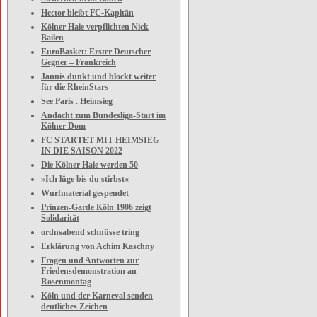
Hector bleibt FC-Kapitän
Kölner Haie verpflichten Nick
Bailen
EuroBasket: Erster Deutscher
Gegner – Frankreich
Jannis dunkt und blockt weiter
für die RheinStars
See Paris . Heimsieg
Andacht zum Bundesliga-Start im
Kölner Dom
FC STARTET MIT HEIMSIEG
IN DIE SAISON 2022
Die Kölner Haie werden 50
»Ich lüge bis du stirbst«
Wurfmaterial gespendet
Prinzen-Garde Köln 1906 zeigt
Solidarität
ordnsabend schnüsse tring
Erklärung von Achim Kaschny
Fragen und Antworten zur
Friedensdemonstration an
Rosenmontag
Köln und der Karneval senden
deutliches Zeichen