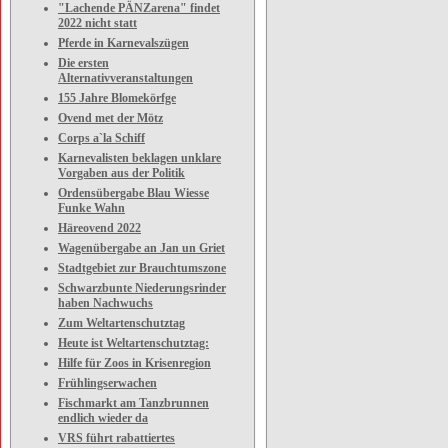
"Lachende PÄNZarena" findet
2022 nicht statt
Pferde in Karnevalszügen
Die ersten
Alternativveranstaltungen
155 Jahre Blomekörfge
Ovend met der Mötz
Corps a`la Schiff
Karnevalisten beklagen unklare
Vorgaben aus der Politik
Ordensübergabe Blau Wiesse
Funke Wahn
Häreovend 2022
Wagenübergabe an Jan un Griet
Stadtgebiet zur Brauchtumszone
Schwarzbunte Niederungsrinder
haben Nachwuchs
Zum Weltartenschutztag
Heute ist Weltartenschutztag:
Hilfe für Zoos in Krisenregion
Frühlingserwachen
Fischmarkt am Tanzbrunnen
endlich wieder da
VRS führt rabattiertes