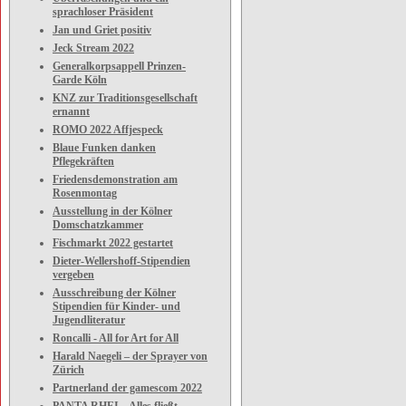
sprachloser Präsident
Jan und Griet positiv
Jeck Stream 2022
Generalkorpsappell Prinzen-
Garde Köln
KNZ zur Traditionsgesellschaft
ernannt
ROMO 2022 Affjespeck
Blaue Funken danken
Pflegekräften
Friedensdemonstration am
Rosenmontag
Ausstellung in der Kölner
Domschatzkammer
Fischmarkt 2022 gestartet
Dieter-Wellershoff-Stipendien
vergeben
Ausschreibung der Kölner
Stipendien für Kinder- und
Jugendliteratur
Roncalli - All for Art for All
Harald Naegeli – der Sprayer von
Zürich
Partnerland der gamescom 2022