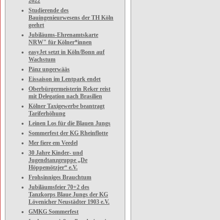
2022
Studierende des
Bauingenieurwesens der TH Köln
geehrt
Jubiläums-Ehrenamtskarte
NRW" für Kölner*innen
easyJet setzt in Köln/Bonn auf
Wachstum
Pänz ungerwääs
Eissaison im Lentpark endet
Oberbürgermeisterin Reker reist
mit Delegation nach Brasilien
Kölner Taxigewerbe beantragt
Tariferhöhung
Leinen Los für die Blauen Jungs
Sommerfest der KG Rheinflotte
Mer fiere em Veedel
30 Jahre Kinder- und
Jugendtanzgruppe „De
Höppemötzjer“ e.V.
Frohsinniges Brauchtum
Jubiläumsfeier 70+2 des
Tanzkorps Blaue Jungs der KG
Lövenicher Neustädter 1903 e.V.
GMKG Sommerfest