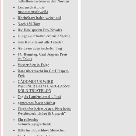
Selbstbewusstsein in den Norden
Leidenschaft, die
zusammenschweißt
RheinStars holen weiter auf
Noch 150 Tage
Die Haie spielen Pre-Playoffs
Junghaie erhalten erneut 5 Sterne
tolle Rabatte auf alle Tickets!
Als Team zum nächsten Sieg
FC-Renntag: Carl Jaspers Preis
im Fokus
Vierter Sieg in Folge
Dato überrascht im Carl Jaspers
Preis
CÁDOMOTUS WIRD
PARTNER BEIM CARGLASS®
KÖLN TRIATHLON
Tag ds Laufens am 01. Juni
gamescom forest wächst
Flughafen belegt ersten Platz beim
Wettbewerb „Büro & Umwelt“
Ein rollendes
Geburtstagsgeschenk
Hilfe für obdachlose Menschen