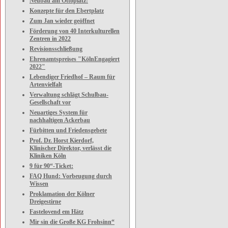
Neubau am Ottoplatz:
Konzepte für den Ebertplatz
Zum Jan wieder geöffnet
Förderung von 40 Interkulturellen
Zentren in 2022
Revisionsschließung
Ehrenamtspreises "KölnEngagiert
2022"
Lebendiger Friedhof – Raum für
Artenvielfalt
Verwaltung schlägt Schulbau-
Gesellschaft vor
Neuartiges System für
nachhaltigen Ackerbau
Fürbitten und Friedensgebete
Prof. Dr. Horst Kierdorf,
Klinischer Direktor, verlässt die
Kliniken Köln
9 für 90“-Ticket:
FAQ Hund: Vorbeugung durch
Wissen
Proklamation der Kölner
Dreigestirne
Fastelovend em Hätz
Mir sin die Große KG Frohsinn“