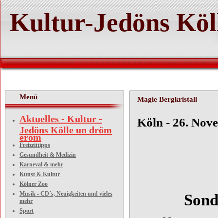
Kultur-Jedöns Köl
Menü
Magie Bergkristall
Aktuelles - Kultur -
Köln - 26. Nov
Jedöns Kölle un dröm
eröm
Freizeittipps
Gesundheit & Medizin
Magie
Karneval & mehr
Kunst & Kultur
Kölner Zoo
Musik - CD´s, Neuigkeiten und vieles
Sonderaus
mehr
Sport