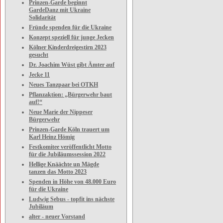
Prinzen-Garde beginnt
GardeDanz mit Ukraine
Solidarität
Fründe spenden für die Ukraine
Konzept speziell für junge Jecken
Kölner Kinderdreigestirn 2023
gesucht
Dr. Joachim Wüst gibt Ämter auf
Jecke 11
Neues Tanzpaar bei OTKH
Pflanzaktion: „Bürgerwehr baut
auf!“
Neue Marie der Nippeser
Bürgerwehr
Prinzen-Garde Köln trauert um
Karl Heinz Hömig
Festkomitee veröffentlicht Motto
für die Jubiläumssession 2022
Hellige Knäächte un Mägde
tanzen das Motto 2023
Spenden in Höhe von 48.000 Euro
für die Ukraine
Ludwig Sebus - topfit ins nächste
Jubiläum
alter - neuer Vorstand