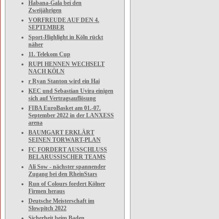
Habana-Gala bei den
Zweijährigen
VORFREUDE AUF DEN 4.
SEPTEMBER
Sport-Highlight in Köln rückt
näher
11. Telekom Cup
RUPI HENNEN WECHSELT
NACH KÖLN
r Ryan Stanton wird ein Hai
KEC und Sebastian Uvira einigen
sich auf Vertragsauflösung
FIBA EuroBasket am 01.-07.
September 2022 in der LANXESS
arena
BAUMGART ERKLÄRT
SEINEN TORWART-PLAN
FC FORDERT AUSSCHLUSS
BELARUSSISCHER TEAMS
Ali Sow - nächster spannender
Zugang bei den RheinStars
Run of Colours fordert Kölner
Firmen heraus
Deutsche Meisterschaft im
Slowpitch 2022
Sicherheit beim Baden