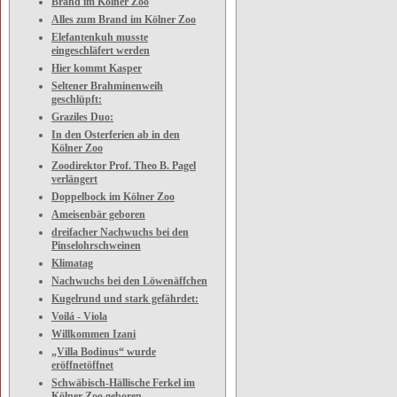
Brand im Kölner Zoo
Alles zum Brand im Kölner Zoo
Elefantenkuh musste
eingeschläfert werden
Hier kommt Kasper
Seltener Brahminenweih
geschlüpft:
Graziles Duo:
In den Osterferien ab in den
Kölner Zoo
Zoodirektor Prof. Theo B. Pagel
verlängert
Doppelbock im Kölner Zoo
Ameisenbär geboren
dreifacher Nachwuchs bei den
Pinselohrschweinen
Klimatag
Nachwuchs bei den Löwenäffchen
Kugelrund und stark gefährdet:
Voilá - Viola
Willkommen Izani
„Villa Bodinus“ wurde
eröffnetöffnet
Schwäbisch-Hällische Ferkel im
Kölner Zoo geboren