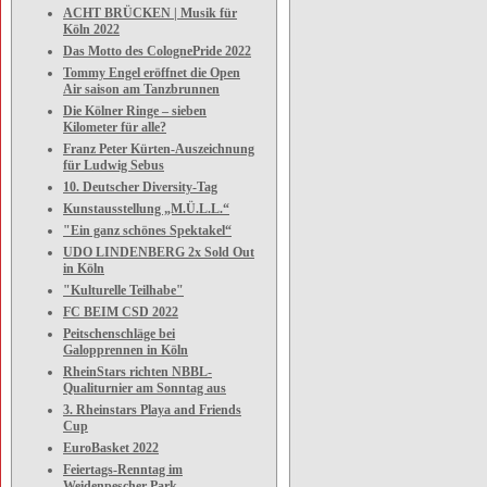
ACHT BRÜCKEN | Musik für
Köln 2022
Das Motto des ColognePride 2022
Tommy Engel eröffnet die Open
Air saison am Tanzbrunnen
Die Kölner Ringe – sieben
Kilometer für alle?
Franz Peter Kürten-Auszeichnung
für Ludwig Sebus
10. Deutscher Diversity-Tag
Kunstausstellung „M.Ü.L.L.“
"Ein ganz schönes Spektakel“
UDO LINDENBERG 2x Sold Out
in Köln
"Kulturelle Teilhabe"
FC BEIM CSD 2022
Peitschenschläge bei
Galopprennen in Köln
RheinStars richten NBBL-
Qualiturnier am Sonntag aus
3. Rheinstars Playa and Friends
Cup
EuroBasket 2022
Feiertags-Renntag im
Weidenpescher Park