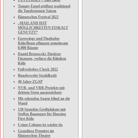
PANTA RHEI – Alles fließt
Tommy Engel eröffnet traditionel
die Tanzbrunnen Saison
Hänneschen Festival 2022
„MAILAND HAT
MÖGLICHKEITEN EISKALT
GENUTZT“
Eurowings und Flughafen
Köln/Bonn pflanzen gemeinsam
6.000 Bäume
Daniel Brozowski, Direktor
Finanzen, verlässt die Kliniken
Köln
Fußverkehrs-Check 2022
Bundesweite Strahlkraft
40 Jahre ZGAP
NVR- und VRR-Projekte mit
drittem Stern ausgezeichnet
Mit sehenden Augen blind an die
Wand
150 Spenden-Großplakate mit
Steffen Baumgart für Housing
First Köln
Crime Cologne ist wieder da
Grandiose Premiere im
Hänneschen Theater