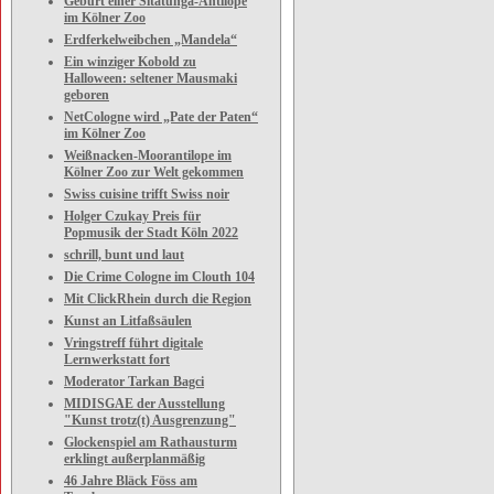
Geburt einer Sitatunga-Antilope
im Kölner Zoo
Erdferkelweibchen „Mandela“
Ein winziger Kobold zu
Halloween: seltener Mausmaki
geboren
NetCologne wird „Pate der Paten“
im Kölner Zoo
Weißnacken-Moorantilope im
Kölner Zoo zur Welt gekommen
Swiss cuisine trifft Swiss noir
Holger Czukay Preis für
Popmusik der Stadt Köln 2022
schrill, bunt und laut
Die Crime Cologne im Clouth 104
Mit ClickRhein durch die Region
Kunst an Litfaßsäulen
Vringstreff führt digitale
Lernwerkstatt fort
Moderator Tarkan Bagci
MIDISGAE der Ausstellung
"Kunst trotz(t) Ausgrenzung"
Glockenspiel am Rathausturm
erklingt außerplanmäßig
46 Jahre Bläck Föss am