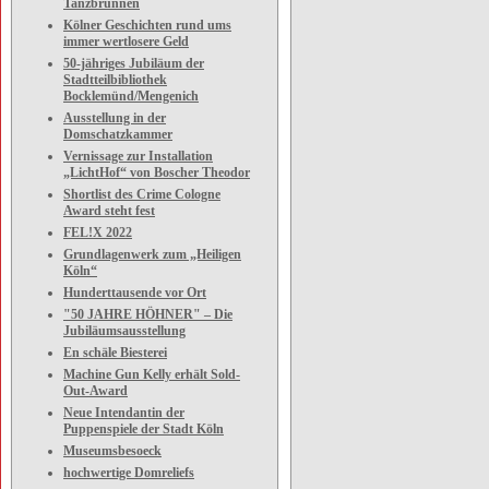
Tanzbrunnen
Kölner Geschichten rund ums
immer wertlosere Geld
50-jähriges Jubiläum der
Stadtteilbibliothek
Bocklemünd/Mengenich
Ausstellung in der
Domschatzkammer
Vernissage zur Installation
„LichtHof“ von Boscher Theodor
Shortlist des Crime Cologne
Award steht fest
FEL!X 2022
Grundlagenwerk zum „Heiligen
Köln“
Hunderttausende vor Ort
"50 JAHRE HÖHNER" – Die
Jubiläumsausstellung
En schäle Biesterei
Machine Gun Kelly erhält Sold-
Out-Award
Neue Intendantin der
Puppenspiele der Stadt Köln
Museumsbesoeck
hochwertige Domreliefs