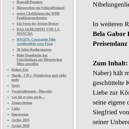
Roncalli Premiere
Nibelungenl
Hänneschen em Schlaraffenland
neuer Chefdirigent des WDR
Funkhausorchesters
In weiteren 
Ein Stern für Jürgen Becker
DAS GEHEIMNIS VON LA
Bela Gabor 
MANCHA
HAGEN: Constantin Film
Preisendanz
veröffentlicht erste Fotos
30 Jahre Koelncongress
Hohe Domkirche hat
Entscheidung zur Historischen
Zum Inhalt:
Mitte getroffen
Kölner Zoo
Naber) hält m
Musik - CD´s, Neuigkeiten und vieles
mehr
geschüttelte
Sport
Liebe zur Kö
Veranstaltungen - Hinweise
wat jitt et söns noch....
seine eigene
Zeitgeschehen
Links
Siegfried vo
Impressum
Archiv 2019
seiner Unbere
Archiv 2020