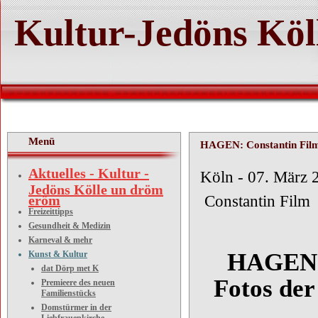
Kultur-Jedöns Köl
Menü
HAGEN: Constantin Film v
Aktuelles - Kultur -
Köln 
Jedöns Kölle un dröm
eröm
Constantin Film
Freizeittipps
Gesundheit & Medizin
Karneval & mehr
HAGEN: 
Kunst & Kultur
dat Dörp met K
Fotos der
Premieere des neuen
Familienstücks
Domstürmer in der