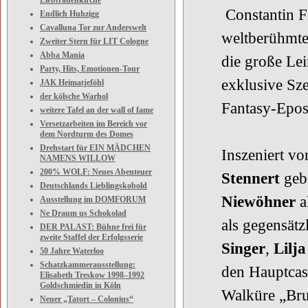
Liebfrauenkirche
Constantin F
Endlich Huhzigg
Cavalluna Tor zur Anderswelt
weltberühmte
Zweiter Stern für LIT Cologne
Abba Mania
die große Lei
Party, Hits, Emotionen-Tour
exklusive Sze
JAK Heimatjeföhl
der kölsche Warhol
Fantasy-Epos,
weitere Tafel an der wall of fame
Versetzarbeiten im Bereich vor
dem Nordturm des Domes
Drehstart für EIN MÄDCHEN
Inszeniert v
NAMENS WILLOW
200% WOLF: Neues Abenteuer
Stennert
geb
Deutschlands Lieblingskobold
Niewöhner
a
Ausstellung im DOMFORUM
Ne Draum us Schokolad
als gegensät
DER PALAST: Bühne frei für
zweite Staffel der Erfolgsserie
Singer
,
Lilj
50 Jahre Waterloo
Schatzkammerausstellung:
den Hauptcas
Elisabeth Treskow 1998–1992
Goldschmiedin in Köln
Walküre „Bru
Neuer „Tatort – Colonius“