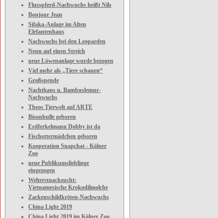
Flusspferd-Nachwuchs heißt Nils
Bonjour Jean
Sifaka-Anlage im Alten
Elefantenhaus
Nachwuchs bei den Leoparden
Neun auf einen Streich
neue Löwenanlage wurde bezogen
Viel mehr als „Tiere schauen“
Großspende
Nachthaus u. Bambuslemur-
Nachwuchs
Theos Tierwelt auf ARTE
Bisonbulle geboren
Erdferkelmann Dobby ist da
Fischottermädchen geboren
Kooperation Snapchat - Kölner
Zoo
neue Publikumslieblinge
eingezogen
Welterstnachzucht:
Vietnamesische Krokodilmolche
Zackenschildkröten-Nachwuchs
China Light 2019
China Light 2019 im Kölner Zoo