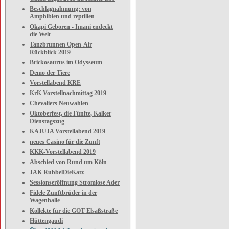
Beschlagnahmung: von
Amphibien und reptilien
Okapi Geboren - Imani endeckt
die Welt
Tanzbrunnen Open-Air
Rückblick 2019
Brickosaurus im Odysseum
Demo der Tiere
Vorstellabend KRE
KrK Vorstellnachmittag 2019
Chevaliers Neuwahlen
Oktoberfest, die Fünfte, Kalker
Dienstagszug
KAJUJA Vorstellabend 2019
neues Casino für die Zunft
KKK-Vorstellabend 2019
Abschied von Rund um Köln
JAK RubbelDieKatz
Sessionseröffnung Stromlose Ader
Fidele Zunftbrüder in der
Wagenhalle
Kollekte für die GOT Elsaßstraße
Hüttengaudi