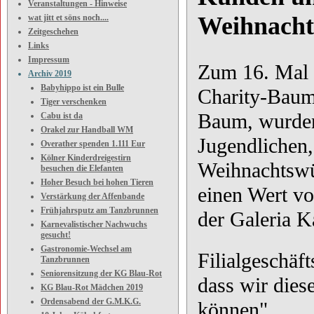
Veranstaltungen - Hinweise
Weihnacht
wat jitt et söns noch....
Zeitgeschehen
Links
Impressum
Zum 16. Mal 
Archiv 2019
Babyhippo ist ein Bulle
Charity-Baum
Tiger verschenken
Baum, wurden
Cabu ist da
Orakel zur Handball WM
Jugendlichen,
Overather spenden 1.111 Eur
Kölner Kinderdreigestirn
Weihnachtswü
besuchen die Elefanten
Hoher Besuch bei hohen Tieren
einen Wert vo
Verstärkung der Affenbande
Frühjahrsputz am Tanzbrunnen
der Galeria 
Karnevalistischer Nachwuchs
gesucht!
Gastronomie-Wechsel am
Filialgeschäf
Tanzbrunnen
Seniorensitzung der KG Blau-Rot
dass wir dies
KG Blau-Rot Mädchen 2019
Ordensabend der G.M.K.G.
können".