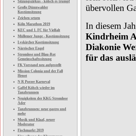
Sitzungszirkus - kölsch es trumpf
übervollen Ga
Große Dünnwalder
Kostümsitzung
Zeichen setzen
In diesem Ja
Köln Marathon 2019
KEC und 1. FC für Vielfalt
Kindrheim An
Müllemer Junge - Kostümsitzung
Lyskircher Kostümsitzung
Diakonie Wer
Närrischer Engel
Stromlose und Blau-Rot
für das ausl
Gemeinschaftssitzung
FK Vorstand neu aufgestellt
Mission Colonia und der Fall
Henot
N R Porzer Karneval
Gaffel Kölsch wieder im
Tanzbrunnen
Neuigkeiten der KKG Stromlose
Ader
Tanzbrunnen: neue gastro und
mehr
Musik und Klaaf, neuer
Moderator
Fischmarkt 2019