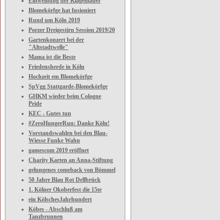
Einweihung der Klagemauer
Blomekörfge hat fusioniert
Rund um Köln 2019
Porzer Dreigestirn Session 2019/20
Gartenkonzert bei der
"Altstadtwelle"
Mama ist die Beste
Friedensherde in Köln
Hochzeit em Blomekörfge
SpVgg Stattgarde-Blomekörfge
GHKM wieder beim Cologne
Pride
KEC - Gutes tun
#ZeroHungerRun: Danke Köln!
Vorstandswahlen bei den Blau-
Wiesse Funke Wahn
gamescom 2019 eröffnet
Charity Karten an Anna-Stiftung
gelungenes comeback von Bömmel
50 Jahre Blau Rot Dellbrück
1. Kölner Okoberfest die 15te
ein KölschesJahrhundert
Köbes - Abschluß am
Tanzbrunnen