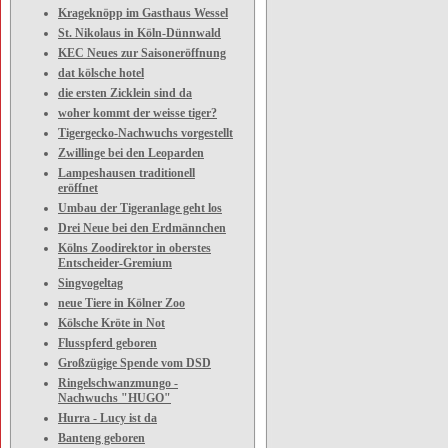
Krageknöpp im Gasthaus Wessel
St. Nikolaus in Köln-Dünnwald
KEC Neues zur Saisoneröffnung
dat kölsche hotel
die ersten Zicklein sind da
woher kommt der weisse tiger?
Tigergecko-Nachwuchs vorgestellt
Zwillinge bei den Leoparden
Lampeshausen traditionell
eröffnet
Umbau der Tigeranlage geht los
Drei Neue bei den Erdmännchen
Kölns Zoodirektor in oberstes
Entscheider-Gremium
Singvogeltag
neue Tiere in Kölner Zoo
Kölsche Kröte in Not
Flusspferd geboren
Großzügige Spende vom DSD
Ringelschwanzmungo -
Nachwuchs "HUGO"
Hurra - Lucy ist da
Banteng geboren