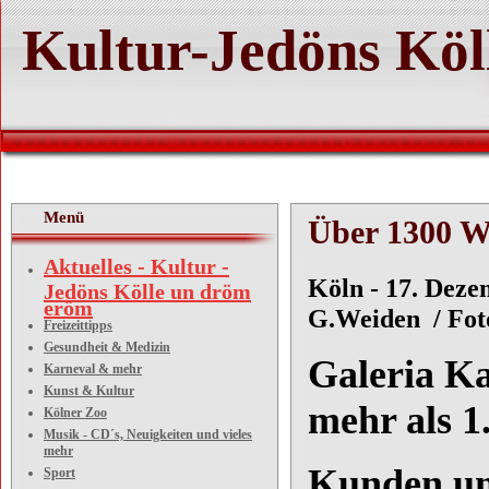
Kultur-Jedöns Köl
Menü
Über 1300 W
Aktuelles - Kultur -
Köln - 17. Dez
Jedöns Kölle un dröm
eröm
G.Weiden / Fot
Freizeittipps
Gesundheit & Medizin
Galeria K
Karneval & mehr
Kunst & Kultur
mehr als 1
Kölner Zoo
Musik - CD´s, Neuigkeiten und vieles
mehr
Kunden und
Sport