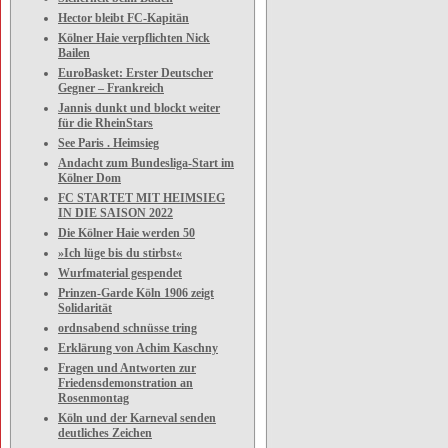
Hector bleibt FC-Kapitän
Kölner Haie verpflichten Nick
Bailen
EuroBasket: Erster Deutscher
Gegner – Frankreich
Jannis dunkt und blockt weiter
für die RheinStars
See Paris . Heimsieg
Andacht zum Bundesliga-Start im
Kölner Dom
FC STARTET MIT HEIMSIEG
IN DIE SAISON 2022
Die Kölner Haie werden 50
»Ich lüge bis du stirbst«
Wurfmaterial gespendet
Prinzen-Garde Köln 1906 zeigt
Solidarität
ordnsabend schnüsse tring
Erklärung von Achim Kaschny
Fragen und Antworten zur
Friedensdemonstration an
Rosenmontag
Köln und der Karneval senden
deutliches Zeichen