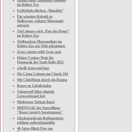
Geburt einer Sitatunga-Antilope
im Kölner Zoo
Erdferkelweibchen „Mandela“
Ein winziger Kobold zu
Halloween: seltener Mausmaki
geboren
NetCologne wird „Pate der Paten“
im Kölner Zoo
Weißnacken-Moorantilope im
Kölner Zoo zur Welt gekommen
Swiss cuisine trifft Swiss noir
Holger Czukay Preis für
Popmusik der Stadt Köln 2022
schrill, bunt und laut
Die Crime Cologne im Clouth 104
Mit ClickRhein durch die Region
Kunst an Litfaßsäulen
Vringstreff führt digitale
Lernwerkstatt fort
Moderator Tarkan Bagci
MIDISGAE der Ausstellung
"Kunst trotz(t) Ausgrenzung"
Glockenspiel am Rathausturm
erklingt außerplanmäßig
46 Jahre Bläck Föss am