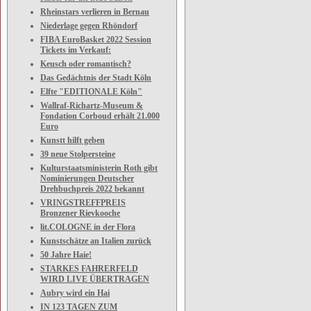
Rheinstars verlieren in Bernau
Niederlage gegen Rhöndorf
FIBA EuroBasket 2022 Session
Tickets im Verkauf:
Keusch oder romantisch?
Das Gedächtnis der Stadt Köln
Elfte "EDITIONALE Köln"
Wallraf-Richartz-Museum &
Fondation Corboud erhält 21.000
Euro
Kunstt hilft geben
39 neue Stolpersteine
Kulturstaatsministerin Roth gibt
Nominierungen Deutscher
Drehbuchpreis 2022 bekannt
VRINGSTREFFPREIS
Bronzener Rievkooche
lit.COLOGNE in der Flora
Kunstschätze an Italien zurück
50 Jahre Haie!
STARKES FAHRERFELD
WIRD LIVE ÜBERTRAGEN
Aubry wird ein Hai
IN 123 TAGEN ZUM