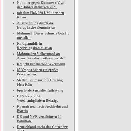
Nummer gegen Kummer e.V. zu
den Jahresstatistiken 2021
mit dem Floß 360 KM über den
Rhein
Auszeichnung durch die
Europäische Kommission
Mahnmal „Dieser Schmerz betrifft
uns alle!“
Karagiannidis in
Regierungskommission
Mahnmal zu Völkermord an
Armeniern darf entfernt werden
Respekt für Bischof Ackermann
80 Vespas bilden ein großes
Peacezeichen
Steffen Baumgart für Housing
First Köln
bpa fordert gezielte Entlastung
DEVK erstattet
Vereinsmitgliedern Beiträge
Ryanair neu nach Stockholm und
Biarritz
DB und NVR verschönern 14
Bahnhöfe
Deutschland sucht das Gartentier