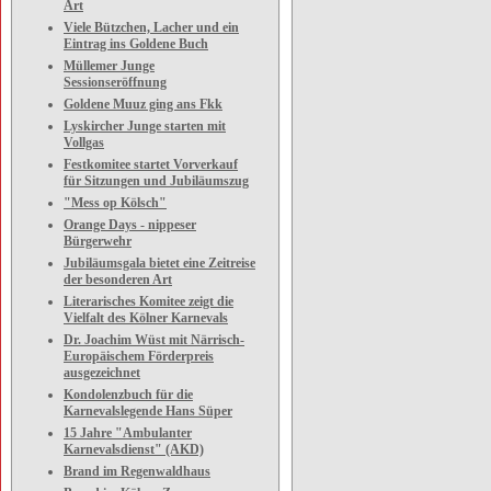
Art
Viele Bützchen, Lacher und ein
Eintrag ins Goldene Buch
Müllemer Junge
Sessionseröffnung
Goldene Muuz ging ans Fkk
Lyskircher Junge starten mit
Vollgas
Festkomitee startet Vorverkauf
für Sitzungen und Jubiläumszug
"Mess op Kölsch"
Orange Days - nippeser
Bürgerwehr
Jubiläumsgala bietet eine Zeitreise
der besonderen Art
Literarisches Komitee zeigt die
Vielfalt des Kölner Karnevals
Dr. Joachim Wüst mit Närrisch-
Europäischem Förderpreis
ausgezeichnet
Kondolenzbuch für die
Karnevalslegende Hans Süper
15 Jahre "Ambulanter
Karnevalsdienst" (AKD)
Brand im Regenwaldhaus