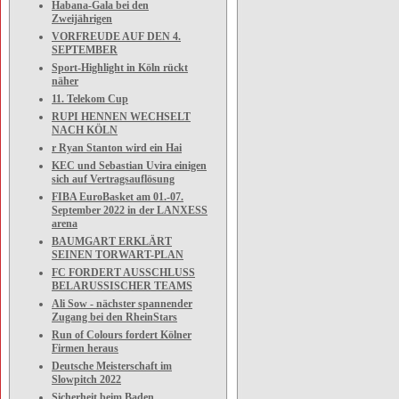
Habana-Gala bei den
Zweijährigen
VORFREUDE AUF DEN 4.
SEPTEMBER
Sport-Highlight in Köln rückt
näher
11. Telekom Cup
RUPI HENNEN WECHSELT
NACH KÖLN
r Ryan Stanton wird ein Hai
KEC und Sebastian Uvira einigen
sich auf Vertragsauflösung
FIBA EuroBasket am 01.-07.
September 2022 in der LANXESS
arena
BAUMGART ERKLÄRT
SEINEN TORWART-PLAN
FC FORDERT AUSSCHLUSS
BELARUSSISCHER TEAMS
Ali Sow - nächster spannender
Zugang bei den RheinStars
Run of Colours fordert Kölner
Firmen heraus
Deutsche Meisterschaft im
Slowpitch 2022
Sicherheit beim Baden