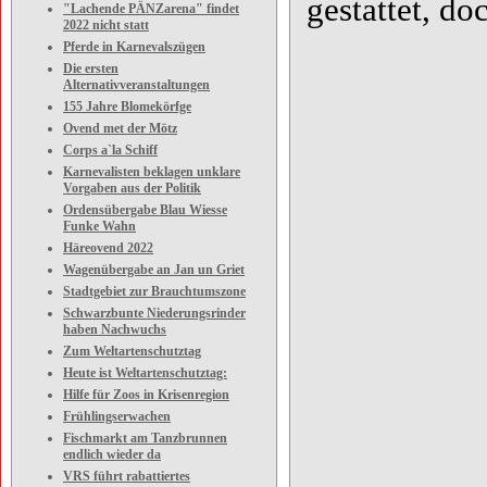
gestattet, d
"Lachende PÄNZarena" findet
2022 nicht statt
Pferde in Karnevalszügen
Die ersten
Alternativveranstaltungen
155 Jahre Blomekörfge
Ovend met der Mötz
Corps a`la Schiff
Karnevalisten beklagen unklare
Vorgaben aus der Politik
Ordensübergabe Blau Wiesse
Funke Wahn
Häreovend 2022
Wagenübergabe an Jan un Griet
Stadtgebiet zur Brauchtumszone
Schwarzbunte Niederungsrinder
haben Nachwuchs
Zum Weltartenschutztag
Heute ist Weltartenschutztag:
Hilfe für Zoos in Krisenregion
Frühlingserwachen
Fischmarkt am Tanzbrunnen
endlich wieder da
VRS führt rabattiertes