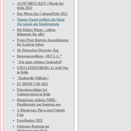
ACHT BRÜCKEN | Musik für
Köln 2022
Das Motto des ColognePride 2022
Tommy Engel eröffnet die Open
Air saison am Tanzbrunnen
Die Kölner Ringe – sieben
Kilometer für alle?
Franz Peter Kürten-Auszeichnung
für Ludwig Sebus
10. Deutscher Diversity-Tag
Kunstausstellung „M.Ü.L.L.“
"Ein ganz schönes Spektakel“
UDO LINDENBERG 2x Sold Out
in Köln
"Kulturelle Teilhabe"
FC BEIM CSD 2022
Peitschenschläge bei
Galopprennen in Köln
RheinStars richten NBBL-
Qualiturnier am Sonntag aus
3. Rheinstars Playa and Friends
Cup
EuroBasket 2022
Feiertags-Renntag im
Weidenpescher Park