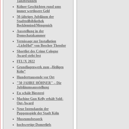
Tanzbrunnen
Kölner Geschichten rund ums
immer wertlosere Geld
50-jähriges Jubiläum der
Stadtteilbibliothek
Bocklemünd/Mengenich
Ausstellung in der
Domschatzkammer
Vernissage zur Installation
„LichtHof“ von Boscher Theodor
Shortlist des Crime Cologne
Award steht fest
FEL!X 2022
Grundlagenwerk zum „Heiligen
Köln“
Hunderttausende vor Ort
"50 JAHRE HÖHNER" – Die
Jubiläumsausstellung
En schäle Biesterei
Machine Gun Kelly erhält Sold-
Out-Award
Neue Intendantin der
Puppenspiele der Stadt Köln
Museumsbesoeck
hochwertige Domreliefs