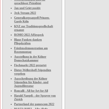
sprachloser Präsident
Jan und Griet positiv
Jeck Stream 2022
Generalkorpsappell Prinzen-
Garde Köln
KNZ zur Traditionsgesellschaft
ernannt
ROMO 2022 Affjespeck
Blaue Funken danken
Pflegekräften
Friedensdemonstration am
Rosenmontag
Ausstellung in der Kölner
Domschatzkammer
Fischmarkt 2022 gestartet
Dieter-Wellershoff-Stipendien
vergeben
Ausschreibung der Kölner
Stipendien für Kinder- und
Jugendliteratur
Roncalli - All for Art for All
Harald Naegeli – der Sprayer von
Zürich
Partnerland der gamescom 2022