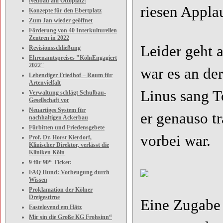
Neubau am Ottoplatz:
riesen Applau
Konzepte für den Ebertplatz
Zum Jan wieder geöffnet
Förderung von 40 Interkulturellen
Zentren in 2022
Leider geht 
Revisionsschließung
Ehrenamtspreises "KölnEngagiert
2022"
war es an de
Lebendiger Friedhof – Raum für
Artenvielfalt
Linus sang T
Verwaltung schlägt Schulbau-
Gesellschaft vor
Neuartiges System für
er genauso t
nachhaltigen Ackerbau
Fürbitten und Friedensgebete
vorbei war.
Prof. Dr. Horst Kierdorf,
Klinischer Direktor, verlässt die
Kliniken Köln
9 für 90“-Ticket:
FAQ Hund: Vorbeugung durch
Wissen
Proklamation der Kölner
Dreigestirne
Eine Zugabe 
Fastelovend em Hätz
Mir sin die Große KG Frohsinn“