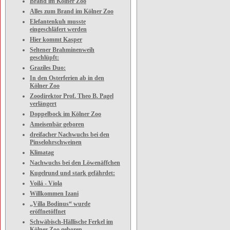
Brand im Kölner Zoo
Alles zum Brand im Kölner Zoo
Elefantenkuh musste
eingeschläfert werden
Hier kommt Kasper
Seltener Brahminenweih
geschlüpft:
Graziles Duo:
In den Osterferien ab in den
Kölner Zoo
Zoodirektor Prof. Theo B. Pagel
verlängert
Doppelbock im Kölner Zoo
Ameisenbär geboren
dreifacher Nachwuchs bei den
Pinselohrschweinen
Klimatag
Nachwuchs bei den Löwenäffchen
Kugelrund und stark gefährdet:
Voilá - Viola
Willkommen Izani
„Villa Bodinus“ wurde
eröffnetöffnet
Schwäbisch-Hällische Ferkel im
Kölner Zoo geboren