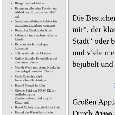
Biergarten darf bleiben
Baumann gibt seine Position mit
Ablauf des 30. September 2022
Die Besucher
auf
Neue Geschäftsbereichsleiter für
die Kölner Ernährungsmessen
mir", der kl
Deutscher Wald in der Krise
helfende hände suchen helfende
Stadt" oder 
hände
Re-Start der h+h cologne
überzeugt
und viele me
Solidarität mit der Ukraine:
Online-Impuls: Kriegsbilder auf
bejubelt und
dem Smartphone
Marah Woolf und Anna Kupka in
den Spiegel Bestseller Charts
Cenk Özöztürk wird
Generalbevollmächtigter
Harald Naegeli in Köln
Offener Brief der NRW-Klubs:
Aufhebung der
Zuschauerbeschränkung im
Großen Appla
Profisport!
David McIntyre verstärkt die Haie
Durch
Arno 
Kampf der RheinStars bleibt