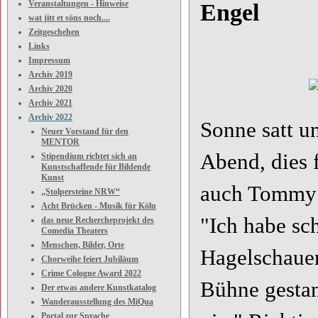
Veranstaltungen - Hinweise
Engel
wat jitt et söns noch....
Zeitgeschehen
Links
Impressum
Archiv 2019
Archiv 2020
Archiv 2021
Archiv 2022
Sonne satt u
Neuer Vorstand für den
MENTOR
Abend, dies 
Stipendium richtet sich an
Kunstschaffende für Bildende
Kunst
auch Tommy E
„Stolpersteine NRW“
Acht Brücken - Musik für Köln
"Ich habe sc
das neue Rechercheprojekt des
Comedia Theaters
Menschen, Bilder, Orte
Hagelschauer
Chorweihe feiert Jubiläum
Crime Cologne Award 2022
Bühne gestand
Der etwas andere Kunstkatalog
Wanderausstellung des MiQua
Portal zur Sprache