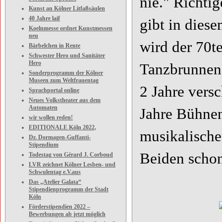
nie." Richtig
Kunst an Kölner Litfaßsäulen
40 Jahre laif
gibt in diese
Koelnmesse ordnet Kunstmessen
neu
wird der 70t
Bärbelchen in Rente
Schwester Hero und Sanitäter
Hero
Tanzbrunnen
Sonderprogramm der Kölner
Museen zum Weltfrauentag
2 Jahre ver
Sprachportal online
Neues Volkstheater aus dem
Automaten
Jahre Bühnen
wir wollen reden!
EDITIONALE Köln 2022,
musikalischen
Dr. Dormagen-Guffanti-
Stipendium
Beiden schon
Todestag von Gérard J. Corboud
LVR zeichnet Kölner Lesben- und
Schwulentag e.V.aus
Das „Atelier Galata“
Stipendienprogramm der Stadt
Köln
Förderstipendien 2022 –
Bewerbungen ab jetzt möglich