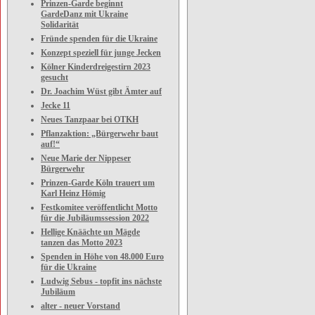
Prinzen-Garde beginnt
GardeDanz mit Ukraine
Solidarität
Fründe spenden für die Ukraine
Konzept speziell für junge Jecken
Kölner Kinderdreigestirn 2023
gesucht
Dr. Joachim Wüst gibt Ämter auf
Jecke 11
Neues Tanzpaar bei OTKH
Pflanzaktion: „Bürgerwehr baut
auf!“
Neue Marie der Nippeser
Bürgerwehr
Prinzen-Garde Köln trauert um
Karl Heinz Hömig
Festkomitee veröffentlicht Motto
für die Jubiläumssession 2022
Hellige Knäächte un Mägde
tanzen das Motto 2023
Spenden in Höhe von 48.000 Euro
für die Ukraine
Ludwig Sebus - topfit ins nächste
Jubiläum
alter - neuer Vorstand