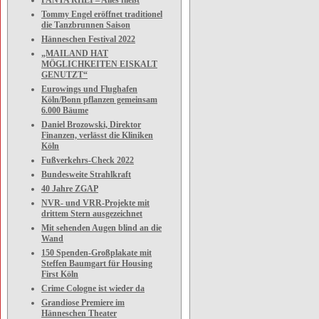
PANTA RHEI – Alles fließt
Tommy Engel eröffnet traditionel
die Tanzbrunnen Saison
Hänneschen Festival 2022
„MAILAND HAT
MÖGLICHKEITEN EISKALT
GENUTZT“
Eurowings und Flughafen
Köln/Bonn pflanzen gemeinsam
6.000 Bäume
Daniel Brozowski, Direktor
Finanzen, verlässt die Kliniken
Köln
Fußverkehrs-Check 2022
Bundesweite Strahlkraft
40 Jahre ZGAP
NVR- und VRR-Projekte mit
drittem Stern ausgezeichnet
Mit sehenden Augen blind an die
Wand
150 Spenden-Großplakate mit
Steffen Baumgart für Housing
First Köln
Crime Cologne ist wieder da
Grandiose Premiere im
Hänneschen Theater