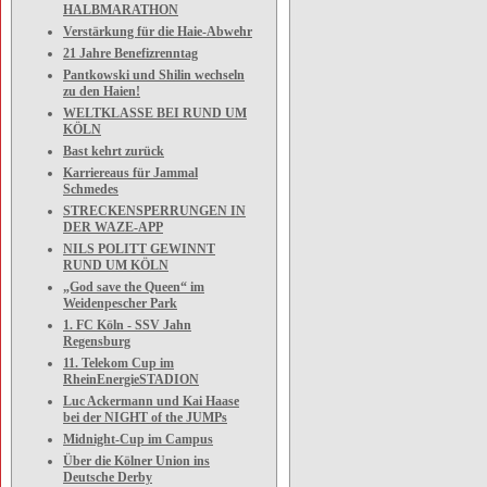
HALBMARATHON
Verstärkung für die Haie-Abwehr
21 Jahre Benefizrenntag
Pantkowski und Shilin wechseln
zu den Haien!
WELTKLASSE BEI RUND UM
KÖLN
Bast kehrt zurück
Karriereaus für Jammal
Schmedes
STRECKENSPERRUNGEN IN
DER WAZE-APP
NILS POLITT GEWINNT
RUND UM KÖLN
„God save the Queen“ im
Weidenpescher Park
1. FC Köln - SSV Jahn
Regensburg
11. Telekom Cup im
RheinEnergieSTADION
Luc Ackermann und Kai Haase
bei der NIGHT of the JUMPs
Midnight-Cup im Campus
Über die Kölner Union ins
Deutsche Derby