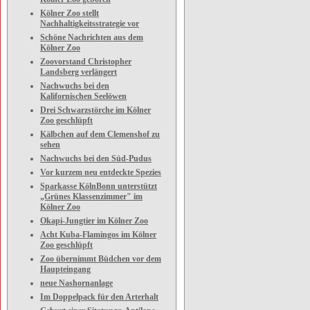
Kölner Zoo stellt
Nachhaltigkeitsstrategie vor
Schöne Nachrichten aus dem
Kölner Zoo
Zoovorstand Christopher
Landsberg verlängert
Nachwuchs bei den
Kalifornischen Seelöwen
Drei Schwarzstörche im Kölner
Zoo geschlüpft
Kälbchen auf dem Clemenshof zu
sehen
Nachwuchs bei den Süd-Pudus
Vor kurzem neu entdeckte Spezies
Sparkasse KölnBonn unterstützt
„Grünes Klassenzimmer" im
Kölner Zoo
Okapi-Jungtier im Kölner Zoo
Acht Kuba-Flamingos im Kölner
Zoo geschlüpft
Zoo übernimmt Büdchen vor dem
Haupteingang
neue Nashornanlage
Im Doppelpack für den Arterhalt