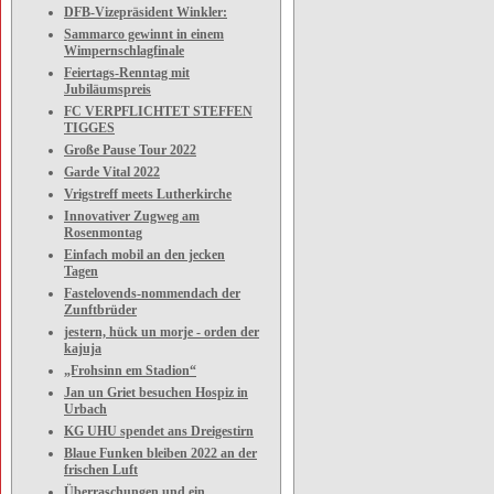
DFB-Vizepräsident Winkler:
Sammarco gewinnt in einem
Wimpernschlagfinale
Feiertags-Renntag mit
Jubiläumspreis
FC VERPFLICHTET STEFFEN
TIGGES
Große Pause Tour 2022
Garde Vital 2022
Vrigstreff meets Lutherkirche
Innovativer Zugweg am
Rosenmontag
Einfach mobil an den jecken
Tagen
Fastelovends-nommendach der
Zunftbrüder
jestern, hück un morje - orden der
kajuja
„Frohsinn em Stadion“
Jan un Griet besuchen Hospiz in
Urbach
KG UHU spendet ans Dreigestirn
Blaue Funken bleiben 2022 an der
frischen Luft
Überraschungen und ein