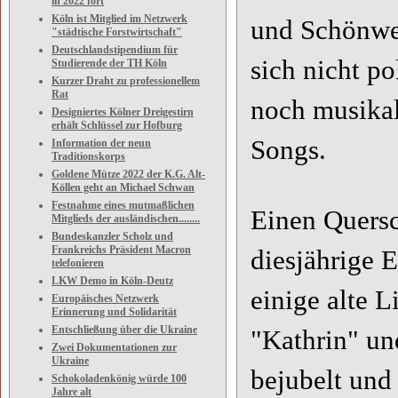
in 2022 fort
Köln ist Mitglied im Netzwerk
und Schönwett
"städtische Forstwirtschaft"
Deutschlandstipendium für
sich nicht po
Studierende der TH Köln
Kurzer Draht zu professionellem
Rat
noch musikal
Designiertes Kölner Dreigestirn
erhält Schlüssel zur Hofburg
Songs.
Information der neun
Traditionskorps
Goldene Mütze 2022 der K.G. Alt-
Köllen geht an Michael Schwan
Festnahme eines mutmaßlichen
Einen Quersc
Mitglieds der ausländischen........
Bundeskanzler Scholz und
Frankreichs Präsident Macron
diesjährige 
telefonieren
LKW Demo in Köln-Deutz
einige alte L
Europäisches Netzwerk
Erinnerung und Solidarität
Entschließung über die Ukraine
"Kathrin" u
Zwei Dokumentationen zur
Ukraine
bejubelt und
Schokoladenkönig würde 100
Jahre alt