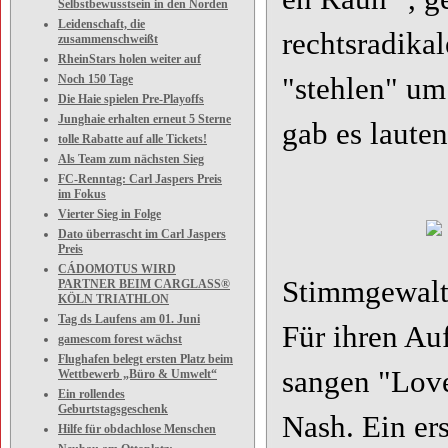
Selbstbewusstsein in den Norden
Leidenschaft, die
rechtsradika
zusammenschweißt
RheinStars holen weiter auf
Noch 150 Tage
"stehlen" um
Die Haie spielen Pre-Playoffs
Junghaie erhalten erneut 5 Sterne
gab es laute
tolle Rabatte auf alle Tickets!
Als Team zum nächsten Sieg
FC-Renntag: Carl Jaspers Preis
im Fokus
Vierter Sieg in Folge
Dato überrascht im Carl Jaspers
Preis
CÁDOMOTUS WIRD
Stimmgewalt
PARTNER BEIM CARGLASS®
KÖLN TRIATHLON
Tag ds Laufens am 01. Juni
Für ihren Auf
gamescom forest wächst
Flughafen belegt ersten Platz beim
sangen "Love
Wettbewerb „Büro & Umwelt“
Ein rollendes
Geburtstagsgeschenk
Nash. Ein er
Hilfe für obdachlose Menschen