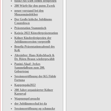
funke rut-wieß stellen dreigestirn
200 Würfe für den guten Zweck
neuer vorstand bei den
Muuzemändelcher
Der Große kölsche Jubiläums
Countdown
Präsentation Stammtisch
Kajuja 2022 Künstlerpräsentation
Kölner Kinderdreigestirn der
Jubiläumssession vorgestellt
Benefiz-Präsentationsabend des
KrK
Altstädter: Hans Kölschbach &
Dr. Björn Braun wiedergewählt
Panini-Alaaf: Jeckes
Sammelalbum zum 200.
Geburtstag
Sessionseröffnung der KG Fidele
Fortuna
Kappengala2022
200 Jahre organisierter Kölner
Karneval
Wagenengel gesucht
der Jubiläumsschal ist da
Sessionseröffnung op schmucke