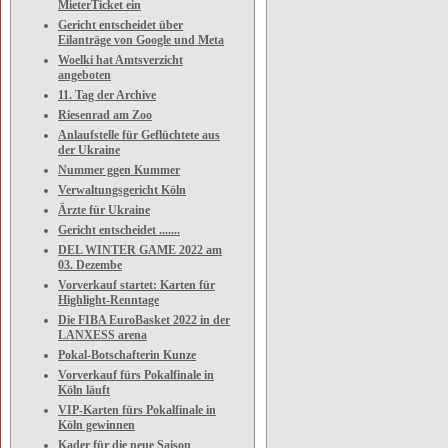
MieterTicket ein
Gericht entscheidet über
Eilanträge von Google und Meta
Woelki hat Amtsverzicht
angeboten
11. Tag der Archive
Riesenrad am Zoo
Anlaufstelle für Geflüchtete aus
der Ukraine
Nummer ggen Kummer
Verwaltungsgericht Köln
Ärzte für Ukraine
Gericht entscheidet .......
DEL WINTER GAME 2022 am
03. Dezembe
Vorverkauf startet: Karten für
Highlight-Renntage
Die FIBA EuroBasket 2022 in der
LANXESS arena
Pokal-Botschafterin Kunze
Vorverkauf fürs Pokalfinale in
Köln läuft
VIP-Karten fürs Pokalfinale in
Köln gewinnen
Kader für die neue Saison