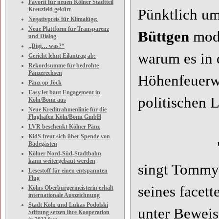
Favorit für neuen Kölner Stadtteil
Kreuzfeld gekürt
Pünktlich um
Negativpreis für Klimalüge:
Neue Plattform für Transparenz
Büttgen
mode
und Dialog
„Digi… was?“
warum es in 
Gericht lehnt Eilantrag ab:
Rekordsumme für bedrohte
Panzerechsen
Höhenfeuerwe
Pänz op Jöck
EasyJet baut Engagement in
politischen L
Köln/Bonn aus
Neue Kreditrahmenlinie für die
Flughafen Köln/Bonn GmbH
LVR beschenkt Kölner Pänz
KidS freut sich über Spende von
"Ich ben 
Badegästen
Kölner Nord-Süd-Stadtbahn
kann weitergebaut werden
singt Tommy
Lesestoff für einen entspannten
Flug
seines facett
Kölns Oberbürgermeisterin erhält
internationale Auszeichnung
Stadt Köln und Lukas Podolski
unter Beweis
Stiftung setzen ihre Kooperation