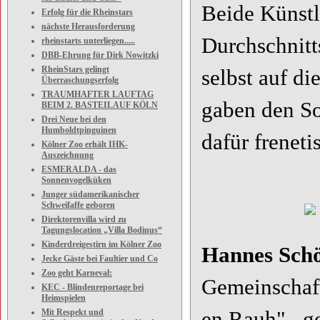
Beide Künstl
Erfolg für die Rheinstars
nächste Herausforderung
Durchschnitt
rheinstarts unterliegen.....
DBB-Ehrung für Dirk Nowitzki
RheinStars gelingt
selbst auf d
Überraschungserfolg
TRAUMHAFTER LAUFTAG
gaben den So
BEIM 2. BASTEILAUF KÖLN
Drei Neue bei den
Humboldtpinguinen
dafür freneti
Kölner Zoo erhält IHK-
Auszeichnung
ESMERALDA - das
Sonnenvogelküken
Junger südamerikanischer
Schweifaffe geboren
Direktorenvilla wird zu
Tagungslocation „Villa Bodinus“
Kinderdreigestirn im Kölner Zoo
Hannes Sch
Jecke Gäste bei Faultier und Co
Zoo geht Karneval:
Gemeinschaft
KEC - Blindenreportage bei
Heimspielen
Mit Respekt und
en Rauh" , 