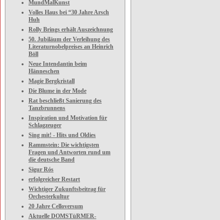
MundMalKunst
Volles Haus bei “30 Jahre Arsch
Huh
Rolly Brings erhält Auszeichnung
50. Jubiläum der Verleihung des
Literaturnobelpreises an Heinrich
Böll
Neue Intendantin beim
Hänneschen
Magie Bergkristall
Die Blume in der Mode
Rat beschließt Sanierung des
Tanzbrunnens
Inspiration und Motivation für
Schlagzeuger
Sing mit! - Hits und Oldies
Rammstein: Die wichtigsten
Fragen und Antworten rund um
die deutsche Band
Sigur Rós
erfolgreicher Restart
Wichtiger Zukunftsbeitrag für
Orchesterkultur
20 Jahre Celloversum
Aktuelle DOMSTüRMER-