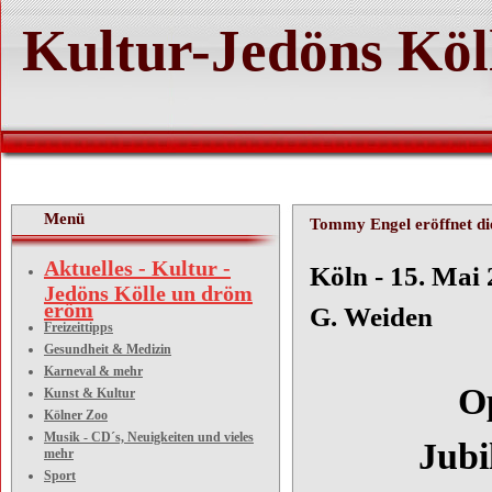
Kultur-Jedöns Köl
Menü
Tommy Engel eröffnet di
Aktuelles - Kultur -
Köln
Jedöns Kölle un dröm
eröm
G. Weiden
Freizeittipps
Gesundheit & Medizin
Karneval & mehr
Open-Air
Kunst & Kultur
Kölner Zoo
Musik - CD´s, Neuigkeiten und vieles
Jubiläum
mehr
Sport