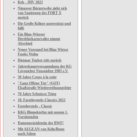
Krk - JHV 2022
Nippeser Bürgerwehr zieht sich
von Sanierung des FORT X
zurück
Die Große Kölner unterstützt und
hilft
Ein Blau-Wiesser
Herzblutkarnevalist nimmt
Abschied
Neuer Vorstand bei Blau Wiesse
Funke Wahn
Dietmar Teuber tritt zurück
Jahreshauptversammlung der KG
Lövenicher Neustädter 1903 e.V.
50 Jahre Corps à la suite
"Ganz Offene Tür" (GOT)
Elsaßstraße Wiedereröfnungsfeier
70 Jahre Schnüsse Tring
18. Fastelovends-Classics 2022
Fastelovends - Classic
KKG Blomekörfge mit neuem 1.
Vorsitzenden
Damenpräsidentin der BWF!
Mit AEGEAN von Köln/Bonn
nach Athen