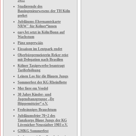
2022
Studierende des
Bauingenieurwesens der TH Köln
geehrt
Jubiläums-Ehrenamtskarte
NRW" für Kölner*innen
easyJet setzt in Köln/Bonn auf
Wachstum
Pänz ungerwääs
Eissaison im Lentpark endet
Oberbürgermeisterin Reker reist
mit Delegation nach Brasilien
Kölner Taxigewerbe beantragt
Tariferhöhung
Leinen Los für die Blauen Jungs
Sommerfest der KG Rheinflotte
Mer fiere em Veedel
30 Jahre Kinder- und
Jugendtanzgruppe „De
Höppemötzjer“ e.V.
Frohsinniges Brauchtum
Jubiläumsfeier 70+2 des
Tanzkorps Blaue Jungs der KG
Lövenicher Neustädter 1903 e.V.
GMKG Sommerfest