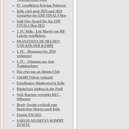
FC verpflichtet Kristian Pedersen
Köln wird auch 2025 und 2026
Gastgeber des EHF FINAL4 Men
Sold-Out-Award für das EHF
FINAL4 Men 2022
1. FC Köln - Eric Martel von RB
Leipzig verpflichtet.
FRANZÖSISCHE HELDEN
UND KÖLNER KAMPF
1. FC - Baumgart bis 2024
verlängert
1. FC - Stimmen aus dem
Trainingslager
Das reizt uns an diesem Club
150.000 Tickets verkauft
EuroBasket-Minifestival in Köln
RheinStars bleiben in der ProB
Nick Baptiste verstärkt KEC-
Offensive
Brady Austin wechselt vom
finnischen Meister nach Köln
Frauen EM 2022
SARGIS ADAMYAN KOMMT
ZUM FC