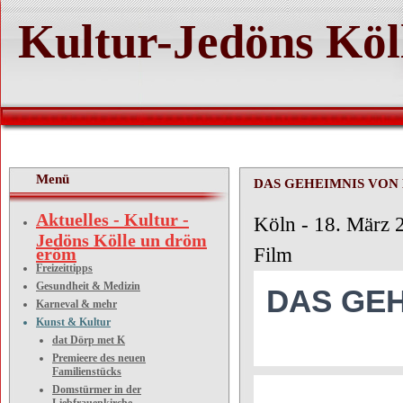
Kultur-Jedöns Köl
Menü
DAS GEHEIMNIS VON
Aktuelles - Kultur -
Köln -
Jedöns Kölle un dröm
eröm
Film
Freizeittipps
Gesundheit & Medizin
DAS GEH
Karneval & mehr
Kunst & Kultur
dat Dörp met K
Premieere des neuen
Familienstücks
Domstürmer in der