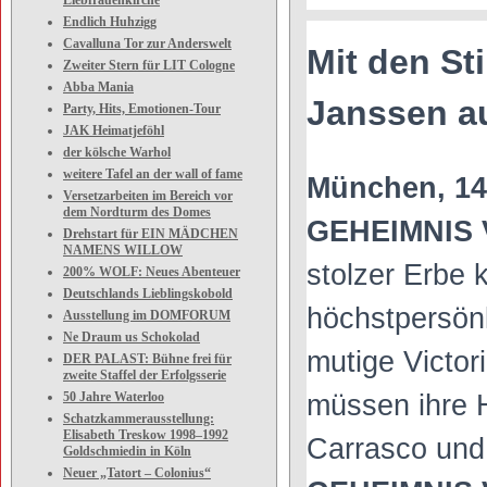
Liebfrauenkirche
Endlich Huhzigg
Cavalluna Tor zur Anderswelt
Mit den St
Zweiter Stern für LIT Cologne
Abba Mania
Janssen a
Party, Hits, Emotionen-Tour
JAK Heimatjeföhl
der kölsche Warhol
weitere Tafel an der wall of fame
München, 14
Versetzarbeiten im Bereich vor
dem Nordturm des Domes
GEHEIMNIS
Drehstart für EIN MÄDCHEN
NAMENS WILLOW
stolzer Erbe 
200% WOLF: Neues Abenteuer
Deutschlands Lieblingskobold
höchstpersönl
Ausstellung im DOMFORUM
Ne Draum us Schokolad
mutige Victor
DER PALAST: Bühne frei für
zweite Staffel der Erfolgsserie
50 Jahre Waterloo
müssen ihre 
Schatzkammerausstellung:
Elisabeth Treskow 1998–1992
Carrasco und
Goldschmiedin in Köln
Neuer „Tatort – Colonius“