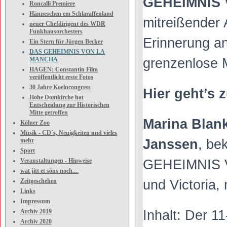
GEHEIMNIS
Roncalli Premiere
Hänneschen em Schlaraffenland
mitreißender 
neuer Chefdirigent des WDR
Funkhausorchesters
Erinnerung an
Ein Stern für Jürgen Becker
DAS GEHEIMNIS VON LA
MANCHA
grenzenlose 
HAGEN: Constantin Film
veröffentlicht erste Fotos
30 Jahre Koelncongress
Hier geht’s z
Hohe Domkirche hat
Entscheidung zur Historischen
Mitte getroffen
Marina Blan
Kölner Zoo
Musik - CD´s, Neuigkeiten und vieles
mehr
Janssen
, be
Sport
Veranstaltungen - Hinweise
GEHEIMNIS V
wat jitt et söns noch....
Zeitgeschehen
und Victoria,
Links
Impressum
Archiv 2019
Inhalt: Der 1
Archiv 2020