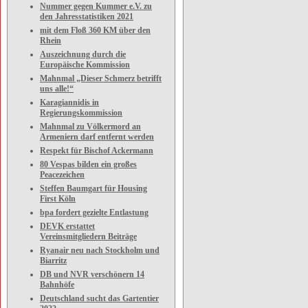
Nummer gegen Kummer e.V. zu
den Jahresstatistiken 2021
mit dem Floß 360 KM über den
Rhein
Auszeichnung durch die
Europäische Kommission
Mahnmal „Dieser Schmerz betrifft
uns alle!“
Karagiannidis in
Regierungskommission
Mahnmal zu Völkermord an
Armeniern darf entfernt werden
Respekt für Bischof Ackermann
80 Vespas bilden ein großes
Peacezeichen
Steffen Baumgart für Housing
First Köln
bpa fordert gezielte Entlastung
DEVK erstattet
Vereinsmitgliedern Beiträge
Ryanair neu nach Stockholm und
Biarritz
DB und NVR verschönern 14
Bahnhöfe
Deutschland sucht das Gartentier