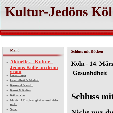
Kultur-Jedöns Köl
Menü
Schluss mit Rücken
Aktuelles - Kultur -
Köln
Jedöns Kölle un dröm
eröm
Gesunhdheit
Freizeittipps
Gesundheit & Medizin
Karneval & mehr
Kunst & Kultur
Schluss mi
Kölner Zoo
Musik - CD´s, Neuigkeiten und vieles
mehr
Sport
Nicht nur d