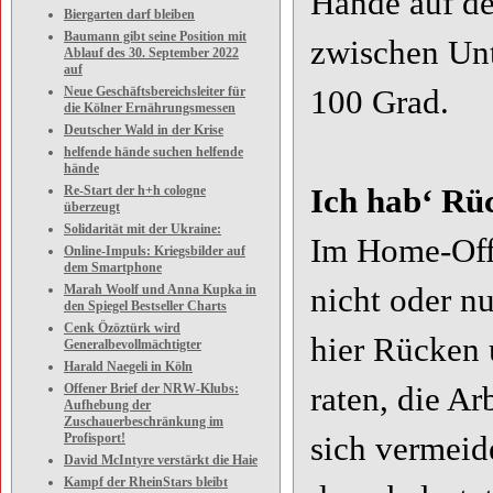
Hände auf de
Biergarten darf bleiben
Baumann gibt seine Position mit
zwischen Unt
Ablauf des 30. September 2022
auf
Neue Geschäftsbereichsleiter für
100 Grad.
die Kölner Ernährungsmessen
Deutscher Wald in der Krise
helfende hände suchen helfende
hände
Re-Start der h+h cologne
Ich hab‘ R
überzeugt
Solidarität mit der Ukraine:
Im Home-Offi
Online-Impuls: Kriegsbilder auf
dem Smartphone
Marah Woolf und Anna Kupka in
nicht oder n
den Spiegel Bestseller Charts
Cenk Özöztürk wird
hier Rücken 
Generalbevollmächtigter
Harald Naegeli in Köln
Offener Brief der NRW-Klubs:
raten, die Ar
Aufhebung der
Zuschauerbeschränkung im
Profisport!
sich vermeid
David McIntyre verstärkt die Haie
Kampf der RheinStars bleibt