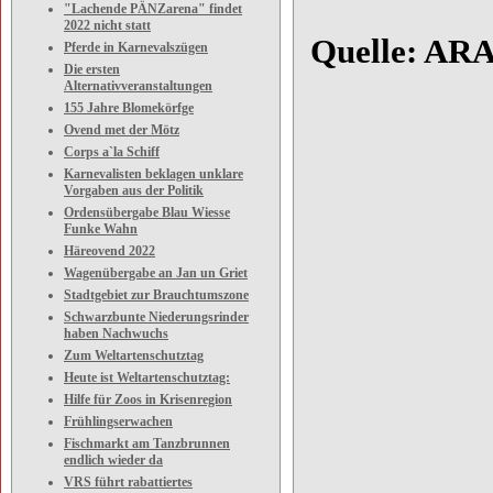
"Lachende PÄNZarena" findet
2022 nicht statt
Quelle: AR
Pferde in Karnevalszügen
Die ersten
Alternativveranstaltungen
155 Jahre Blomekörfge
Ovend met der Mötz
Corps a`la Schiff
Karnevalisten beklagen unklare
Vorgaben aus der Politik
Ordensübergabe Blau Wiesse
Funke Wahn
Häreovend 2022
Wagenübergabe an Jan un Griet
Stadtgebiet zur Brauchtumszone
Schwarzbunte Niederungsrinder
haben Nachwuchs
Zum Weltartenschutztag
Heute ist Weltartenschutztag:
Hilfe für Zoos in Krisenregion
Frühlingserwachen
Fischmarkt am Tanzbrunnen
endlich wieder da
VRS führt rabattiertes