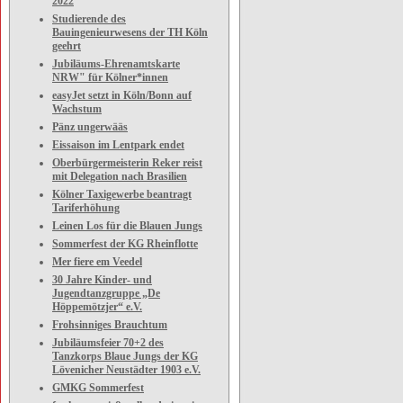
2022
Studierende des
Bauingenieurwesens der TH Köln
geehrt
Jubiläums-Ehrenamtskarte
NRW" für Kölner*innen
easyJet setzt in Köln/Bonn auf
Wachstum
Pänz ungerwääs
Eissaison im Lentpark endet
Oberbürgermeisterin Reker reist
mit Delegation nach Brasilien
Kölner Taxigewerbe beantragt
Tariferhöhung
Leinen Los für die Blauen Jungs
Sommerfest der KG Rheinflotte
Mer fiere em Veedel
30 Jahre Kinder- und
Jugendtanzgruppe „De
Höppemötzjer“ e.V.
Frohsinniges Brauchtum
Jubiläumsfeier 70+2 des
Tanzkorps Blaue Jungs der KG
Lövenicher Neustädter 1903 e.V.
GMKG Sommerfest