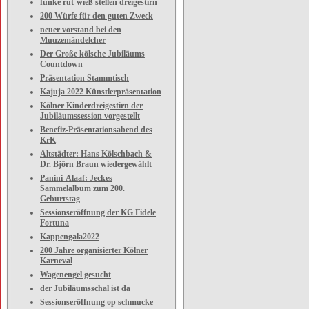
funke rut-wieß stellen dreigestirn
200 Würfe für den guten Zweck
neuer vorstand bei den
Muuzemändelcher
Der Große kölsche Jubiläums
Countdown
Präsentation Stammtisch
Kajuja 2022 Künstlerpräsentation
Kölner Kinderdreigestirn der
Jubiläumssession vorgestellt
Benefiz-Präsentationsabend des
KrK
Altstädter: Hans Kölschbach &
Dr. Björn Braun wiedergewählt
Panini-Alaaf: Jeckes
Sammelalbum zum 200.
Geburtstag
Sessionseröffnung der KG Fidele
Fortuna
Kappengala2022
200 Jahre organisierter Kölner
Karneval
Wagenengel gesucht
der Jubiläumsschal ist da
Sessionseröffnung op schmucke