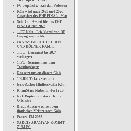
FC verpflichtet Kristian Pedersen
Köln wird auch 2025 und 2026
Gastgeber des EHF FINAL4 Men
Sold-Out-Award für das EHF
FINAL4 Men 2022
1. FC Köln - Eric Martel von RB
Leipzig verpflichtet.
FRANZÖSISCHE HELDEN
UND KÖLNER KAMPF
1. FC - Baumgart bis 2024
verlängert
1. FC - Stimmen aus dem
Trainingslager
Das reizt uns an diesem Club
150.000 Tickets verkauft
EuroBasket-Minifestival in Köln
RheinStars bleiben in der ProB
Nick Baptiste verstärkt KEC-
Offensive
Brady Austin wechselt vom
finnischen Meister nach Köln
Frauen EM 2022
SARGIS ADAMYAN KOMMT
ZUM FC