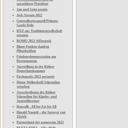
sprachloser Präsident
Jan und Griet positiv
Jeck Stream 2022
Generalkorpsappell Prinzen-
Garde Köln
KNZ zur Traditionsgesellschaft
ernannt
ROMO 2022 Affjespeck
Blaue Funken danken
Pflegekräften
Friedensdemonstration am
Rosenmontag
Ausstellung in der Kölner
Domschatzkammer
Fischmarkt 2022 gestartet
Dieter-Wellershoff-Stipendien
vergeben
Ausschreibung der Kölner
Stipendien für Kinder- und
Jugendliteratur
Roncalli - All for Art for All
Harald Naegeli – der Sprayer von
Zürich
Partnerland der gamescom 2022