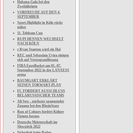
Habana-Gala bei den
Zweijährigen
VORFREUDE AUF DEN 4.
SEPTEMBER
Sport-Highlight in Köln rückt
näher
11. Telekom Cup
RUPI HENNEN WECHSELT
NACH KÖLN
r Ryan Stanton wird ein Hai
KEC und Sebastian Uvira einigen
sich auf Vertragsauflösung
FIBA EuroBasket am 01.-07.
September 2022 in der LANXESS
arena
BAUMGART ERKLÄRT
SEINEN TORWART-PLAN
FC FORDERT AUSSCHLUSS
BELARUSSISCHER TEAMS
Ali Sow - nächster spannender
Zugang bei den RheinStars
Run of Colours fordert Kölner
Firmen heraus
Deutsche Meisterschaft im
Slowpitch 2022
Sicherheit beim Baden