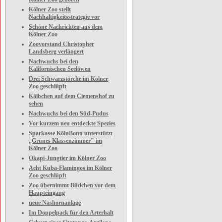
Kölner Zoo stellt
Nachhaltigkeitsstrategie vor
Schöne Nachrichten aus dem
Kölner Zoo
Zoovorstand Christopher
Landsberg verlängert
Nachwuchs bei den
Kalifornischen Seelöwen
Drei Schwarzstörche im Kölner
Zoo geschlüpft
Kälbchen auf dem Clemenshof zu
sehen
Nachwuchs bei den Süd-Pudus
Vor kurzem neu entdeckte Spezies
Sparkasse KölnBonn unterstützt
„Grünes Klassenzimmer" im
Kölner Zoo
Okapi-Jungtier im Kölner Zoo
Acht Kuba-Flamingos im Kölner
Zoo geschlüpft
Zoo übernimmt Büdchen vor dem
Haupteingang
neue Nashornanlage
Im Doppelpack für den Arterhalt