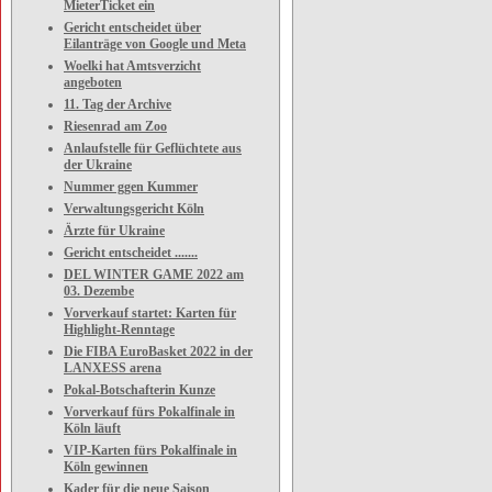
MieterTicket ein
Gericht entscheidet über
Eilanträge von Google und Meta
Woelki hat Amtsverzicht
angeboten
11. Tag der Archive
Riesenrad am Zoo
Anlaufstelle für Geflüchtete aus
der Ukraine
Nummer ggen Kummer
Verwaltungsgericht Köln
Ärzte für Ukraine
Gericht entscheidet .......
DEL WINTER GAME 2022 am
03. Dezembe
Vorverkauf startet: Karten für
Highlight-Renntage
Die FIBA EuroBasket 2022 in der
LANXESS arena
Pokal-Botschafterin Kunze
Vorverkauf fürs Pokalfinale in
Köln läuft
VIP-Karten fürs Pokalfinale in
Köln gewinnen
Kader für die neue Saison