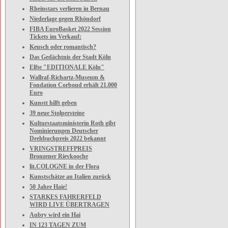
Rheinstars verlieren in Bernau
Niederlage gegen Rhöndorf
FIBA EuroBasket 2022 Session
Tickets im Verkauf:
Keusch oder romantisch?
Das Gedächtnis der Stadt Köln
Elfte "EDITIONALE Köln"
Wallraf-Richartz-Museum &
Fondation Corboud erhält 21.000
Euro
Kunstt hilft geben
39 neue Stolpersteine
Kulturstaatsministerin Roth gibt
Nominierungen Deutscher
Drehbuchpreis 2022 bekannt
VRINGSTREFFPREIS
Bronzener Rievkooche
lit.COLOGNE in der Flora
Kunstschätze an Italien zurück
50 Jahre Haie!
STARKES FAHRERFELD
WIRD LIVE ÜBERTRAGEN
Aubry wird ein Hai
IN 123 TAGEN ZUM