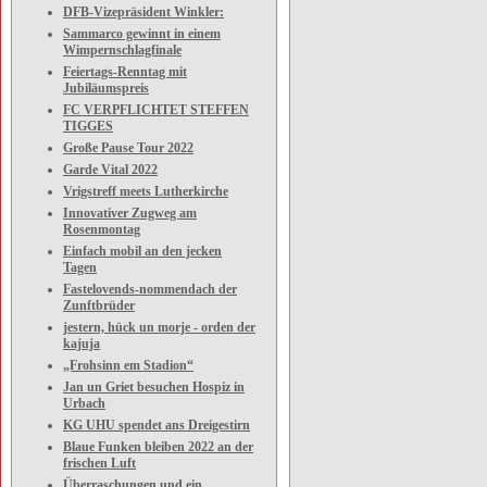
DFB-Vizepräsident Winkler:
Sammarco gewinnt in einem
Wimpernschlagfinale
Feiertags-Renntag mit
Jubiläumspreis
FC VERPFLICHTET STEFFEN
TIGGES
Große Pause Tour 2022
Garde Vital 2022
Vrigstreff meets Lutherkirche
Innovativer Zugweg am
Rosenmontag
Einfach mobil an den jecken
Tagen
Fastelovends-nommendach der
Zunftbrüder
jestern, hück un morje - orden der
kajuja
„Frohsinn em Stadion“
Jan un Griet besuchen Hospiz in
Urbach
KG UHU spendet ans Dreigestirn
Blaue Funken bleiben 2022 an der
frischen Luft
Überraschungen und ein