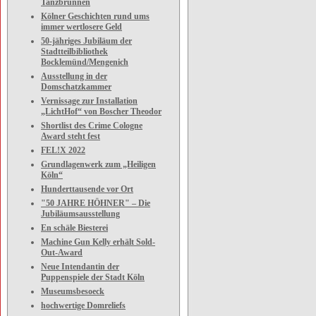
Tanzbrunnen
Kölner Geschichten rund ums
immer wertlosere Geld
50-jähriges Jubiläum der
Stadtteilbibliothek
Bocklemünd/Mengenich
Ausstellung in der
Domschatzkammer
Vernissage zur Installation
„LichtHof“ von Boscher Theodor
Shortlist des Crime Cologne
Award steht fest
FEL!X 2022
Grundlagenwerk zum „Heiligen
Köln“
Hunderttausende vor Ort
"50 JAHRE HÖHNER" – Die
Jubiläumsausstellung
En schäle Biesterei
Machine Gun Kelly erhält Sold-
Out-Award
Neue Intendantin der
Puppenspiele der Stadt Köln
Museumsbesoeck
hochwertige Domreliefs