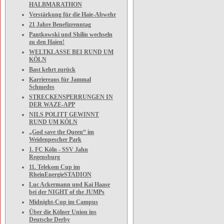
HALBMARATHON
Verstärkung für die Haie-Abwehr
21 Jahre Benefizrenntag
Pantkowski und Shilin wechseln
zu den Haien!
WELTKLASSE BEI RUND UM
KÖLN
Bast kehrt zurück
Karriereaus für Jammal
Schmedes
STRECKENSPERRUNGEN IN
DER WAZE-APP
NILS POLITT GEWINNT
RUND UM KÖLN
„God save the Queen“ im
Weidenpescher Park
1. FC Köln - SSV Jahn
Regensburg
11. Telekom Cup im
RheinEnergieSTADION
Luc Ackermann und Kai Haase
bei der NIGHT of the JUMPs
Midnight-Cup im Campus
Über die Kölner Union ins
Deutsche Derby