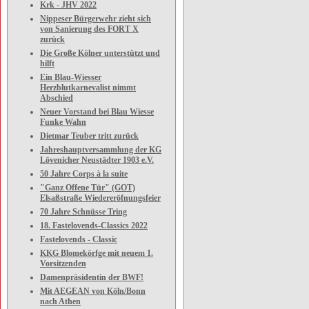
Krk - JHV 2022
Nippeser Bürgerwehr zieht sich
von Sanierung des FORT X
zurück
Die Große Kölner unterstützt und
hilft
Ein Blau-Wiesser
Herzblutkarnevalist nimmt
Abschied
Neuer Vorstand bei Blau Wiesse
Funke Wahn
Dietmar Teuber tritt zurück
Jahreshauptversammlung der KG
Lövenicher Neustädter 1903 e.V.
50 Jahre Corps à la suite
"Ganz Offene Tür" (GOT)
Elsaßstraße Wiedereröfnungsfeier
70 Jahre Schnüsse Tring
18. Fastelovends-Classics 2022
Fastelovends - Classic
KKG Blomekörfge mit neuem 1.
Vorsitzenden
Damenpräsidentin der BWF!
Mit AEGEAN von Köln/Bonn
nach Athen