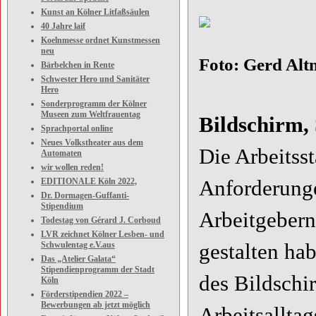
Kunst an Kölner Litfaßsäulen
40 Jahre laif
Koelnmesse ordnet Kunstmessen
neu
Foto: Gerd Al
Bärbelchen in Rente
Schwester Hero und Sanitäter
Hero
Sonderprogramm der Kölner
Museen zum Weltfrauentag
Bildschirm,
Sprachportal online
Neues Volkstheater aus dem
Die Arbeitss
Automaten
wir wollen reden!
EDITIONALE Köln 2022,
Anforderunge
Dr. Dormagen-Guffanti-
Stipendium
Arbeitgebern
Todestag von Gérard J. Corboud
LVR zeichnet Kölner Lesben- und
Schwulentag e.V.aus
gestalten ha
Das „Atelier Galata“
Stipendienprogramm der Stadt
des Bildschi
Köln
Förderstipendien 2022 –
Bewerbungen ab jetzt möglich
Arbeitsalltag