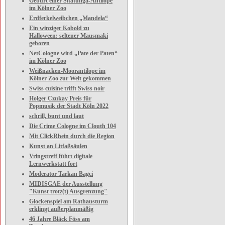
Geburt einer Sitatunga-Antilope
im Kölner Zoo
Erdferkelweibchen „Mandela“
Ein winziger Kobold zu
Halloween: seltener Mausmaki
geboren
NetCologne wird „Pate der Paten“
im Kölner Zoo
Weißnacken-Moorantilope im
Kölner Zoo zur Welt gekommen
Swiss cuisine trifft Swiss noir
Holger Czukay Preis für
Popmusik der Stadt Köln 2022
schrill, bunt und laut
Die Crime Cologne im Clouth 104
Mit ClickRhein durch die Region
Kunst an Litfaßsäulen
Vringstreff führt digitale
Lernwerkstatt fort
Moderator Tarkan Bagci
MIDISGAE der Ausstellung
"Kunst trotz(t) Ausgrenzung"
Glockenspiel am Rathausturm
erklingt außerplanmäßig
46 Jahre Bläck Föss am