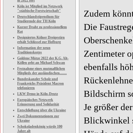
in 2022 fort
Köln ist Mitglied im Netzwerk
"städtische Forstwirtschaft"
Zudem könnte
Deutschlandstipendium für
Studierende der TH Köln
Die Faustreg
Kurzer Draht zu professionellem
Rat
Designiertes Kölner Dreigestirn
Oberschenkel
erhält Schlüssel zur Hofburg
Information der neun
Zentimeter op
Traditionskorps
Goldene Mütze 2022 der K.G. Alt-
Köllen geht an Michael Schwan
ebenfalls hö
Festnahme eines mutmaßlichen
Mitglieds der ausländischen........
Rückenlehne
Bundeskanzler Scholz und
Frankreichs Präsident Macron
telefonieren
Bildschirm s
LKW Demo in Köln-Deutz
Europäisches Netzwerk
Erinnerung und Solidarität
Je größer de
Entschließung über die Ukraine
Zwei Dokumentationen zur
Blickwinkel 
Ukraine
Schokoladenkönig würde 100
Jahre alt