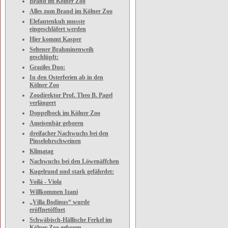
Brand im Kölner Zoo
Alles zum Brand im Kölner Zoo
Elefantenkuh musste
eingeschläfert werden
Hier kommt Kasper
Seltener Brahminenweih
geschlüpft:
Graziles Duo:
In den Osterferien ab in den
Kölner Zoo
Zoodirektor Prof. Theo B. Pagel
verlängert
Doppelbock im Kölner Zoo
Ameisenbär geboren
dreifacher Nachwuchs bei den
Pinselohrschweinen
Klimatag
Nachwuchs bei den Löwenäffchen
Kugelrund und stark gefährdet:
Voilá - Viola
Willkommen Izani
„Villa Bodinus“ wurde
eröffnetöffnet
Schwäbisch-Hällische Ferkel im
Kölner Zoo geboren