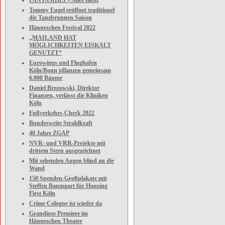
PANTA RHEI – Alles fließt
Tommy Engel eröffnet traditionel
die Tanzbrunnen Saison
Hänneschen Festival 2022
„MAILAND HAT
MÖGLICHKEITEN EISKALT
GENUTZT“
Eurowings und Flughafen
Köln/Bonn pflanzen gemeinsam
6.000 Bäume
Daniel Brozowski, Direktor
Finanzen, verlässt die Kliniken
Köln
Fußverkehrs-Check 2022
Bundesweite Strahlkraft
40 Jahre ZGAP
NVR- und VRR-Projekte mit
drittem Stern ausgezeichnet
Mit sehenden Augen blind an die
Wand
150 Spenden-Großplakate mit
Steffen Baumgart für Housing
First Köln
Crime Cologne ist wieder da
Grandiose Premiere im
Hänneschen Theater