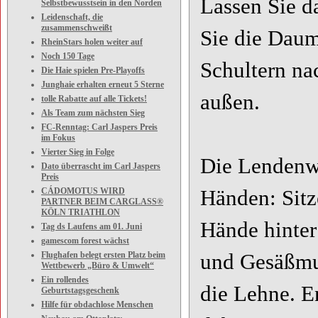
Lassen Sie d
Selbstbewusstsein in den Norden
Leidenschaft, die
zusammenschweißt
Sie die Daum
RheinStars holen weiter auf
Noch 150 Tage
Schultern na
Die Haie spielen Pre-Playoffs
Junghaie erhalten erneut 5 Sterne
außen.
tolle Rabatte auf alle Tickets!
Als Team zum nächsten Sieg
FC-Renntag: Carl Jaspers Preis
im Fokus
Vierter Sieg in Folge
Die Lendenwi
Dato überrascht im Carl Jaspers
Preis
CÁDOMOTUS WIRD
Händen: Sitz
PARTNER BEIM CARGLASS®
KÖLN TRIATHLON
Hände hinter
Tag ds Laufens am 01. Juni
gamescom forest wächst
Flughafen belegt ersten Platz beim
und Gesäßmu
Wettbewerb „Büro & Umwelt“
Ein rollendes
die Lehne. E
Geburtstagsgeschenk
Hilfe für obdachlose Menschen