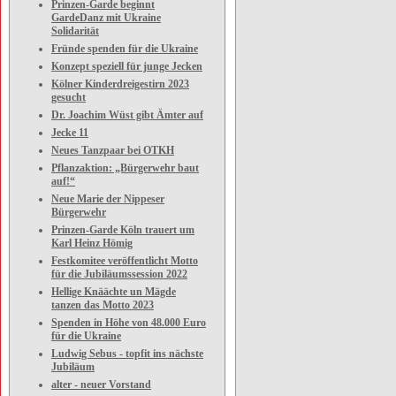
Prinzen-Garde beginnt
GardeDanz mit Ukraine
Solidarität
Fründe spenden für die Ukraine
Konzept speziell für junge Jecken
Kölner Kinderdreigestirn 2023
gesucht
Dr. Joachim Wüst gibt Ämter auf
Jecke 11
Neues Tanzpaar bei OTKH
Pflanzaktion: „Bürgerwehr baut
auf!“
Neue Marie der Nippeser
Bürgerwehr
Prinzen-Garde Köln trauert um
Karl Heinz Hömig
Festkomitee veröffentlicht Motto
für die Jubiläumssession 2022
Hellige Knäächte un Mägde
tanzen das Motto 2023
Spenden in Höhe von 48.000 Euro
für die Ukraine
Ludwig Sebus - topfit ins nächste
Jubiläum
alter - neuer Vorstand