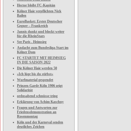
Hector bleibt FC-Kapitän
Kölner Haie verpflichten Nick
Bailen
EuroBasket: Erster Deutscher
Gegner – Frankreich
Jannis dunkt und blockt weiter
für die RheinStars
See Paris . Heimsieg
Andacht zum Bundesliga-Start im
Kölner Dom
FC STARTET MIT HEIMSIEG
IN DIE SAISON 2022
Die Kölner Haie werden 50
»Ich lüge bis du stirbst«
Wurfmaterial gespendet
Prinzen-Garde Köln 1906 zeigt
Solidarität
ordnsabend schnüsse tring
Erklärung von Achim Kaschny
Fragen und Antworten zur
Friedensdemonstration an
Rosenmontag
Köln und der Karneval senden
deutliches Zeichen