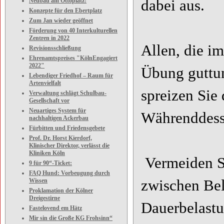
Neubau am Ottoplatz:
dabei aus.
Konzepte für den Ebertplatz
Zum Jan wieder geöffnet
Förderung von 40 Interkulturellen
Zentren in 2022
Allen, die i
Revisionsschließung
Ehrenamtspreises "KölnEngagiert
2022"
Übung guttun
Lebendiger Friedhof – Raum für
Artenvielfalt
spreizen Sie
Verwaltung schlägt Schulbau-
Gesellschaft vor
Neuartiges System für
Währenddess
nachhaltigen Ackerbau
Fürbitten und Friedensgebete
Prof. Dr. Horst Kierdorf,
Klinischer Direktor, verlässt die
Kliniken Köln
Vermeiden Si
9 für 90“-Ticket:
FAQ Hund: Vorbeugung durch
Wissen
zwischen Bel
Proklamation der Kölner
Dreigestirne
Dauerbelast
Fastelovend em Hätz
Mir sin die Große KG Frohsinn“