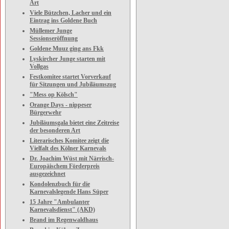
Art
Viele Bützchen, Lacher und ein
Eintrag ins Goldene Buch
Müllemer Junge
Sessionseröffnung
Goldene Muuz ging ans Fkk
Lyskircher Junge starten mit
Vollgas
Festkomitee startet Vorverkauf
für Sitzungen und Jubiläumszug
"Mess op Kölsch"
Orange Days - nippeser
Bürgerwehr
Jubiläumsgala bietet eine Zeitreise
der besonderen Art
Literarisches Komitee zeigt die
Vielfalt des Kölner Karnevals
Dr. Joachim Wüst mit Närrisch-
Europäischem Förderpreis
ausgezeichnet
Kondolenzbuch für die
Karnevalslegende Hans Süper
15 Jahre "Ambulanter
Karnevalsdienst" (AKD)
Brand im Regenwaldhaus