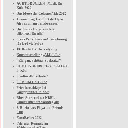
ACHT BRÜCKEN | Musik für
Köln 2022
Das Motto des ColognePride 2022
Tommy Engel eröffnet die Open
Air saison am Tanzbrunnen
Die Kölner Ringe – sieben
Kilometer für alle?
Franz Peter Kürten-Auszeichnung
für Ludwig Sebus
10. Deutscher Diversity-Tag
Kunstausstellung „M.Ü.L.L.“
"Ein ganz schönes Spektakel“
UDO LINDENBERG 2x Sold Out
in Köln
"Kulturelle Teilhabe"
FC BEIM CSD 2022
Peitschenschläge bei
Galopprennen in Köln
RheinStars richten NBBL-
Qualiturnier am Sonntag aus
3. Rheinstars Playa and Friends
Cup
EuroBasket 2022
Feiertags-Renntag im
Weidenpescher Park