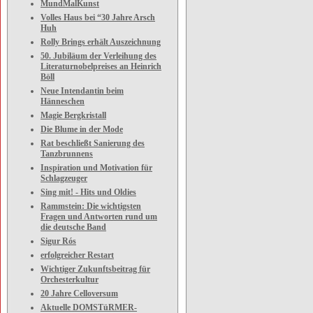
MundMalKunst
Volles Haus bei “30 Jahre Arsch
Huh
Rolly Brings erhält Auszeichnung
50. Jubiläum der Verleihung des
Literaturnobelpreises an Heinrich
Böll
Neue Intendantin beim
Hänneschen
Magie Bergkristall
Die Blume in der Mode
Rat beschließt Sanierung des
Tanzbrunnens
Inspiration und Motivation für
Schlagzeuger
Sing mit! - Hits und Oldies
Rammstein: Die wichtigsten
Fragen und Antworten rund um
die deutsche Band
Sigur Rós
erfolgreicher Restart
Wichtiger Zukunftsbeitrag für
Orchesterkultur
20 Jahre Celloversum
Aktuelle DOMSTüRMER-