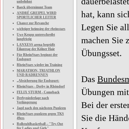
dauerbelaste
unbelohnt
Baeck übernimmt Team
hat, kann si
ANDRÉ GREIPEL WIRD
SPORTLICHER LEITER
Chance zur Revanche
Legen Sie al
wichtiger heimsieg der rheinstars
Uwe Krupp unterschreibt
machen Sie z
langfristig
LANXESS arena begrüßt
Eilantrag der Kölner Haie
Übungsset.
Für RheinStars beginnt der
Endspurt
RheinStars wieder im Training
MARATHON, TRIATHLON
UND RADRENNEN
Das
Bundesm
„Absicherung für Endspurt:
RheinStars - Derby in Rhöndorf
Übungen mit
FELIX STURM - Comeback
Derbyniederlage nach
Verlängerung
Bei der erst
Jagd nach den nächsten Punkten
RheinStars punkten gegen TKS
Sie die Händ
49ers
Rollstuhlbasketball – "Try-Out
für Ladies und Girls"