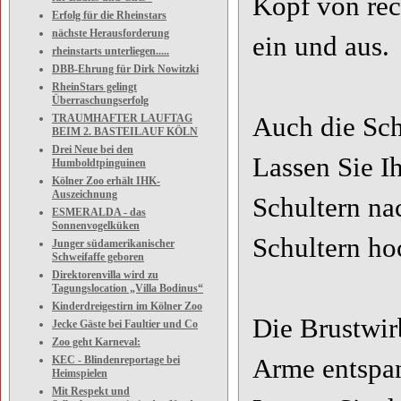
Kopf von rec
Erfolg für die Rheinstars
nächste Herausforderung
ein und aus.
rheinstarts unterliegen.....
DBB-Ehrung für Dirk Nowitzki
RheinStars gelingt
Überraschungserfolg
TRAUMHAFTER LAUFTAG
Auch die Sch
BEIM 2. BASTEILAUF KÖLN
Drei Neue bei den
Lassen Sie I
Humboldtpinguinen
Kölner Zoo erhält IHK-
Auszeichnung
Schultern na
ESMERALDA - das
Sonnenvogelküken
Schultern ho
Junger südamerikanischer
Schweifaffe geboren
Direktorenvilla wird zu
Tagungslocation „Villa Bodinus“
Kinderdreigestirn im Kölner Zoo
Die Brustwir
Jecke Gäste bei Faultier und Co
Zoo geht Karneval:
KEC - Blindenreportage bei
Arme entspan
Heimspielen
Mit Respekt und