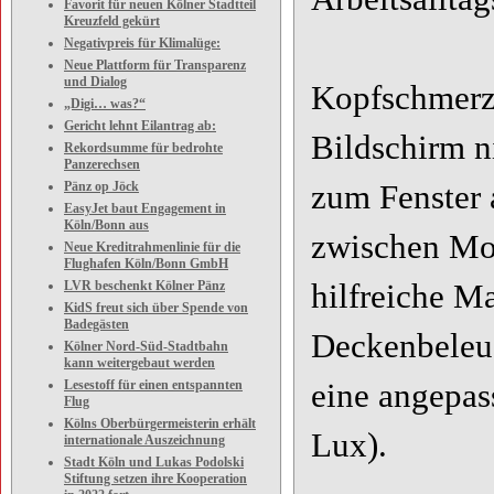
Favorit für neuen Kölner Stadtteil
Kreuzfeld gekürt
Negativpreis für Klimalüge:
Neue Plattform für Transparenz
und Dialog
Kopfschmerz
„Digi… was?“
Gericht lehnt Eilantrag ab:
Bildschirm ni
Rekordsumme für bedrohte
Panzerechsen
Pänz op Jöck
zum Fenster a
EasyJet baut Engagement in
Köln/Bonn aus
zwischen Mon
Neue Kreditrahmenlinie für die
Flughafen Köln/Bonn GmbH
LVR beschenkt Kölner Pänz
hilfreiche M
KidS freut sich über Spende von
Badegästen
Deckenbeleuc
Kölner Nord-Süd-Stadtbahn
kann weitergebaut werden
Lesestoff für einen entspannten
eine angepas
Flug
Kölns Oberbürgermeisterin erhält
Lux).
internationale Auszeichnung
Stadt Köln und Lukas Podolski
Stiftung setzen ihre Kooperation