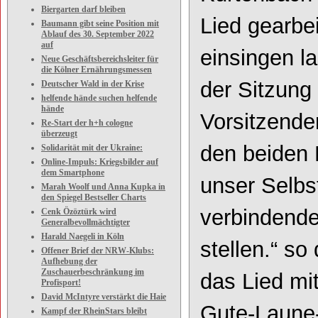
Biergarten darf bleiben
Lied gearbei
Baumann gibt seine Position mit
Ablauf des 30. September 2022
auf
einsingen l
Neue Geschäftsbereichsleiter für
die Kölner Ernährungsmessen
der Sitzung 
Deutscher Wald in der Krise
helfende hände suchen helfende
hände
Vorsitzende
Re-Start der h+h cologne
überzeugt
den beiden M
Solidarität mit der Ukraine:
Online-Impuls: Kriegsbilder auf
dem Smartphone
unser Selbst
Marah Woolf und Anna Kupka in
den Spiegel Bestseller Charts
verbindende
Cenk Özöztürk wird
Generalbevollmächtigter
Harald Naegeli in Köln
stellen.“ so
Offener Brief der NRW-Klubs:
Aufhebung der
Zuschauerbeschränkung im
das Lied mi
Profisport!
David McIntyre verstärkt die Haie
Gute-Laune-
Kampf der RheinStars bleibt