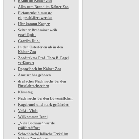
Brand im Kölner Zoo
Alles zum Brand im Kölner Zoo
Elefantenkuh musste
eingeschläfert werden
Hier kommt Kasper
Seltener Brahminenweih
geschlüpft:
Graziles Duo:
In den Osterferien ab in den
Kölner Zoo
Zoodirektor Prof. Theo B. Pagel
verlängert
Doppelbock im Kölner Zoo
Ameisenbär geboren
dreifacher Nachwuchs bei den
Pinselohrschweinen
Klimatag
Nachwuchs bei den Löwenäffchen
Kugelrund und stark gefährdet:
Voilá - Viola
Willkommen Izani
„Villa Bodinus“ wurde
eröffnetöffnet
Schwäbisch-Hällische Ferkel im
Kölner Zoo geboren