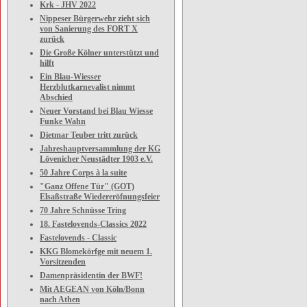
Krk - JHV 2022
Nippeser Bürgerwehr zieht sich
von Sanierung des FORT X
zurück
Die Große Kölner unterstützt und
hilft
Ein Blau-Wiesser
Herzblutkarnevalist nimmt
Abschied
Neuer Vorstand bei Blau Wiesse
Funke Wahn
Dietmar Teuber tritt zurück
Jahreshauptversammlung der KG
Lövenicher Neustädter 1903 e.V.
50 Jahre Corps à la suite
"Ganz Offene Tür" (GOT)
Elsaßstraße Wiedereröfnungsfeier
70 Jahre Schnüsse Tring
18. Fastelovends-Classics 2022
Fastelovends - Classic
KKG Blomekörfge mit neuem 1.
Vorsitzenden
Damenpräsidentin der BWF!
Mit AEGEAN von Köln/Bonn
nach Athen