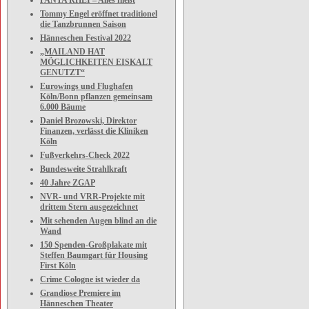
PANTA RHEI – Alles fließt
Tommy Engel eröffnet traditionel
die Tanzbrunnen Saison
Hänneschen Festival 2022
„MAILAND HAT
MÖGLICHKEITEN EISKALT
GENUTZT“
Eurowings und Flughafen
Köln/Bonn pflanzen gemeinsam
6.000 Bäume
Daniel Brozowski, Direktor
Finanzen, verlässt die Kliniken
Köln
Fußverkehrs-Check 2022
Bundesweite Strahlkraft
40 Jahre ZGAP
NVR- und VRR-Projekte mit
drittem Stern ausgezeichnet
Mit sehenden Augen blind an die
Wand
150 Spenden-Großplakate mit
Steffen Baumgart für Housing
First Köln
Crime Cologne ist wieder da
Grandiose Premiere im
Hänneschen Theater