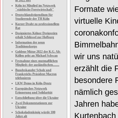
in 2022 fort
Köln ist Mitglied im Netzwerk
Formate wie
"städtische Forstwirtschaft"
Deutschlandstipendium für
virtuelle K
Studierende der TH Köln
Kurzer Draht zu professionellem
Rat
coronakonfo
Designiertes Kölner Dreigestirn
erhält Schlüssel zur Hofburg
Bimmelbahnt
Information der neun
Traditionskorps
Goldene Mütze 2022 der K.G. Alt-
wir uns natü
Köllen geht an Michael Schwan
Festnahme eines mutmaßlichen
Mitglieds der ausländischen........
erzählt die
Bundeskanzler Scholz und
Frankreichs Präsident Macron
besondere Fi
telefonieren
LKW Demo in Köln-Deutz
Europäisches Netzwerk
nämlich ges
Erinnerung und Solidarität
Entschließung über die Ukraine
Jahren habe
Zwei Dokumentationen zur
Ukraine
Schokoladenkönig würde 100
Kurtenbach 
Jahre alt