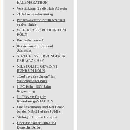
HALBMARATHON
Verstärkung für die Haie-Abwehr
21 Jahre Benefizrenntag
Pantkowski und Shilin wechseln
zu den Haien!
WELTKLASSE BEI RUND UM
KÖLN
Bast kehrt zurück
Karriereaus für Jammal
Schmedes
STRECKENSPERRUNGEN IN
DER WAZE-APP
NILS POLITT GEWINNT
RUND UM KÖLN
„God save the Queen“ im
Weidenpescher Park
1. FC Köln - SSV Jahn
Regensburg
11. Telekom Cup im
RheinEnergieSTADION
Luc Ackermann und Kai Haase
bei der NIGHT of the JUMPs
Midnight-Cup im Campus
Über die Kölner Union ins
Deutsche Derby