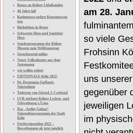
Kunst an Kölner Litfaßsäulen
am 28. Jan
40 Jahre laif
Koelnmesse ordnet Kunstmessen
neu
fulminantem
Bärbelchen in Rente
Schwester Hero und Sanitäter
so viele Ge
Hero
Sonderprogramm der Kölner
Museen zum Weltfrauentag
Frohsinn Kö
Sprachportal online
Neues Volkstheater aus dem
Festkomitee
Automaten
wir wollen reden!
uns unserer
EDITIONALE Köln 2022,
Dr. Dormagen-Guffanti-
Stipendium
gegenüber d
Todestag von Gérard J. Corboud
LVR zeichnet Kölner Lesben- und
jeweiligen 
Schwulentag e.V.aus
Das „Atelier Galata“
Stipendienprogramm der Stadt
im physisch
Köln
Förderstipendien 2022 –
Bewerbungen ab jetzt möglich
nicht veran