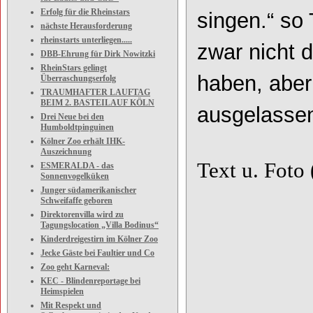
Erfolg für die Rheinstars
singen.“ so
nächste Herausforderung
rheinstarts unterliegen.....
zwar nicht 
DBB-Ehrung für Dirk Nowitzki
RheinStars gelingt
haben, aber
Überraschungserfolg
TRAUMHAFTER LAUFTAG
BEIM 2. BASTEILAUF KÖLN
ausgelassene
Drei Neue bei den
Humboldtpinguinen
Kölner Zoo erhält IHK-
Auszeichnung
Text u. Foto
ESMERALDA - das
Sonnenvogelküken
Junger südamerikanischer
Schweifaffe geboren
Direktorenvilla wird zu
Tagungslocation „Villa Bodinus“
Kinderdreigestirn im Kölner Zoo
Jecke Gäste bei Faultier und Co
Zoo geht Karneval:
KEC - Blindenreportage bei
Heimspielen
Mit Respekt und