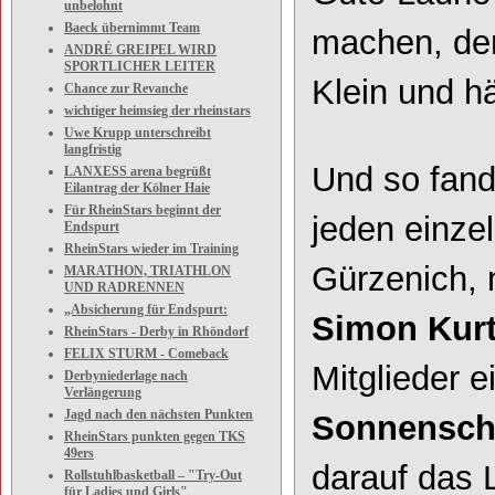
unbelohnt
Baeck übernimmt Team
machen, den
ANDRÉ GREIPEL WIRD
SPORTLICHER LEITER
Klein und h
Chance zur Revanche
wichtiger heimsieg der rheinstars
Uwe Krupp unterschreibt
langfristig
Und so fand
LANXESS arena begrüßt
Eilantrag der Kölner Haie
Für RheinStars beginnt der
jeden einze
Endspurt
RheinStars wieder im Training
Gürzenich, 
MARATHON, TRIATHLON
UND RADRENNEN
„Absicherung für Endspurt:
Simon Kur
RheinStars - Derby in Rhöndorf
FELIX STURM - Comeback
Mitglieder e
Derbyniederlage nach
Verlängerung
Jagd nach den nächsten Punkten
Sonnensch
RheinStars punkten gegen TKS
49ers
darauf das 
Rollstuhlbasketball – "Try-Out
für Ladies und Girls"