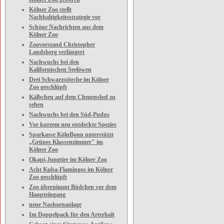
Kölner Zoo stellt
Nachhaltigkeitsstrategie vor
Schöne Nachrichten aus dem
Kölner Zoo
Zoovorstand Christopher
Landsberg verlängert
Nachwuchs bei den
Kalifornischen Seelöwen
Drei Schwarzstörche im Kölner
Zoo geschlüpft
Kälbchen auf dem Clemenshof zu
sehen
Nachwuchs bei den Süd-Pudus
Vor kurzem neu entdeckte Spezies
Sparkasse KölnBonn unterstützt
„Grünes Klassenzimmer" im
Kölner Zoo
Okapi-Jungtier im Kölner Zoo
Acht Kuba-Flamingos im Kölner
Zoo geschlüpft
Zoo übernimmt Büdchen vor dem
Haupteingang
neue Nashornanlage
Im Doppelpack für den Arterhalt