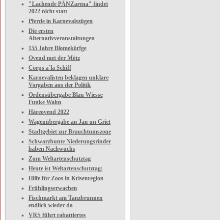
"Lachende PÄNZarena" findet
2022 nicht statt
Pferde in Karnevalszügen
Die ersten
Alternativveranstaltungen
155 Jahre Blomekörfge
Ovend met der Mötz
Corps a`la Schiff
Karnevalisten beklagen unklare
Vorgaben aus der Politik
Ordensübergabe Blau Wiesse
Funke Wahn
Häreovend 2022
Wagenübergabe an Jan un Griet
Stadtgebiet zur Brauchtumszone
Schwarzbunte Niederungsrinder
haben Nachwuchs
Zum Weltartenschutztag
Heute ist Weltartenschutztag:
Hilfe für Zoos in Krisenregion
Frühlingserwachen
Fischmarkt am Tanzbrunnen
endlich wieder da
VRS führt rabattiertes