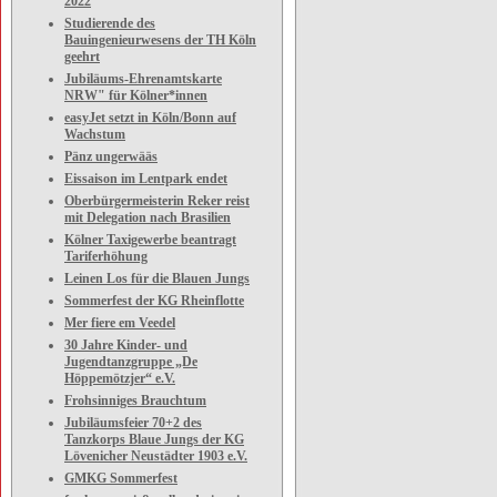
2022
Studierende des
Bauingenieurwesens der TH Köln
geehrt
Jubiläums-Ehrenamtskarte
NRW" für Kölner*innen
easyJet setzt in Köln/Bonn auf
Wachstum
Pänz ungerwääs
Eissaison im Lentpark endet
Oberbürgermeisterin Reker reist
mit Delegation nach Brasilien
Kölner Taxigewerbe beantragt
Tariferhöhung
Leinen Los für die Blauen Jungs
Sommerfest der KG Rheinflotte
Mer fiere em Veedel
30 Jahre Kinder- und
Jugendtanzgruppe „De
Höppemötzjer“ e.V.
Frohsinniges Brauchtum
Jubiläumsfeier 70+2 des
Tanzkorps Blaue Jungs der KG
Lövenicher Neustädter 1903 e.V.
GMKG Sommerfest