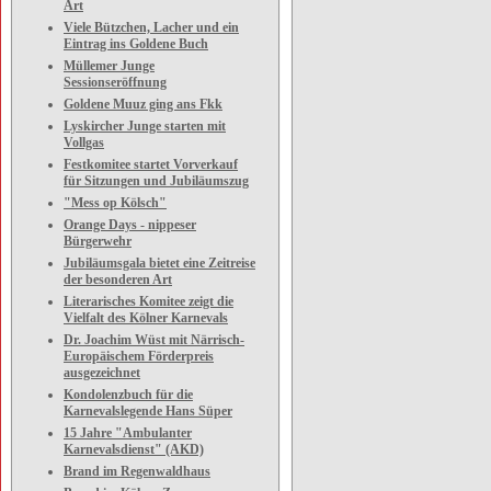
Art
Viele Bützchen, Lacher und ein
Eintrag ins Goldene Buch
Müllemer Junge
Sessionseröffnung
Goldene Muuz ging ans Fkk
Lyskircher Junge starten mit
Vollgas
Festkomitee startet Vorverkauf
für Sitzungen und Jubiläumszug
"Mess op Kölsch"
Orange Days - nippeser
Bürgerwehr
Jubiläumsgala bietet eine Zeitreise
der besonderen Art
Literarisches Komitee zeigt die
Vielfalt des Kölner Karnevals
Dr. Joachim Wüst mit Närrisch-
Europäischem Förderpreis
ausgezeichnet
Kondolenzbuch für die
Karnevalslegende Hans Süper
15 Jahre "Ambulanter
Karnevalsdienst" (AKD)
Brand im Regenwaldhaus