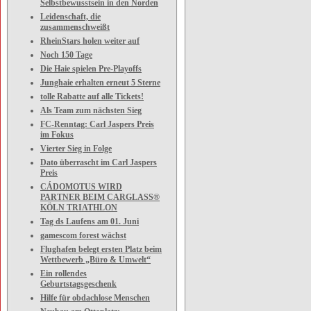
Selbstbewusstsein in den Norden
Leidenschaft, die
zusammenschweißt
RheinStars holen weiter auf
Noch 150 Tage
Die Haie spielen Pre-Playoffs
Junghaie erhalten erneut 5 Sterne
tolle Rabatte auf alle Tickets!
Als Team zum nächsten Sieg
FC-Renntag: Carl Jaspers Preis
im Fokus
Vierter Sieg in Folge
Dato überrascht im Carl Jaspers
Preis
CÁDOMOTUS WIRD
PARTNER BEIM CARGLASS®
KÖLN TRIATHLON
Tag ds Laufens am 01. Juni
gamescom forest wächst
Flughafen belegt ersten Platz beim
Wettbewerb „Büro & Umwelt“
Ein rollendes
Geburtstagsgeschenk
Hilfe für obdachlose Menschen