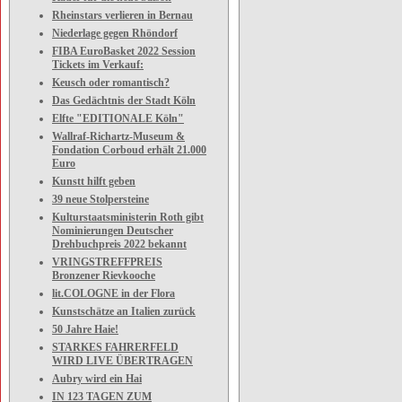
Rheinstars verlieren in Bernau
Niederlage gegen Rhöndorf
FIBA EuroBasket 2022 Session
Tickets im Verkauf:
Keusch oder romantisch?
Das Gedächtnis der Stadt Köln
Elfte "EDITIONALE Köln"
Wallraf-Richartz-Museum &
Fondation Corboud erhält 21.000
Euro
Kunstt hilft geben
39 neue Stolpersteine
Kulturstaatsministerin Roth gibt
Nominierungen Deutscher
Drehbuchpreis 2022 bekannt
VRINGSTREFFPREIS
Bronzener Rievkooche
lit.COLOGNE in der Flora
Kunstschätze an Italien zurück
50 Jahre Haie!
STARKES FAHRERFELD
WIRD LIVE ÜBERTRAGEN
Aubry wird ein Hai
IN 123 TAGEN ZUM