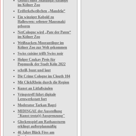
Geburt einer Sitatunga-Antilope
im Kölner Zoo
Erdferkelweibchen „Mandela“
Ein winziger Kobold zu
Halloween: seltener Mausmaki
geboren
NetCologne wird „Pate der Paten“
im Kölner Zoo
Weißnacken-Moorantilope im
Kölner Zoo zur Welt gekommen
Swiss cuisine trifft Swiss noir
Holger Czukay Preis für
Popmusik der Stadt Köln 2022
schrill, bunt und laut
Die Crime Cologne im Clouth 104
Mit ClickRhein durch die Region
Kunst an Litfaßsäulen
Vringstreff führt digitale
Lernwerkstatt fort
Moderator Tarkan Bagci
MIDISGAE der Ausstellung
"Kunst trotz(t) Ausgrenzung"
Glockenspiel am Rathausturm
erklingt außerplanmäßig
46 Jahre Bläck Föss am