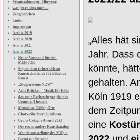
Veranstaltungen - Hinweise
wat jitt et söns noch....
Zeitgeschehen
Links
Impressum
Archiv 2019
„Alles hät s
Archiv 2020
Archiv 2021
Jahr. Dass d
Archiv 2022
Neuer Vorstand für den
MENTOR
könnte, hät
Stipendium richtet sich an
Kunstschaffende für Bildende
Kunst
gehalten. A
„Stolpersteine NRW“
Acht Brücken - Musik für Köln
Köln 1919 e
das neue Rechercheprojekt des
Comedia Theaters
dem Zeitpun
Menschen, Bilder, Orte
Chorweihe feiert Jubiläum
Crime Cologne Award 2022
eine
Kostüm
Der etwas andere Kunstkatalog
Wanderausstellung des MiQua
2022
und
e
Portal zur Sprache