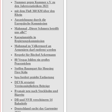
Nummer gegen Kummer e.V. zu
den Jahresstatistiken 2021
mit dem Floß 360 KM über den
Rhein
Auszeichnung durch die
Europäische Kommission
Mahnmal „Dieser Schmerz betrifft
uns alle!“
Karagiannidis in
Regierungskommission
Mahnmal zu Völkermord an
Armeniern darf entfernt werden
Respekt für Bischof Ackermann
80 Vespas bilden ein großes
Peacezeichen
Steffen Baumgart für Housing
First Köln
bpa fordert gezielte Entlastung
DEVK erstattet
Vereinsmitgliedern Beiträge
Ryanair neu nach Stockholm und
Biarritz
DB und NVR verschönern 14
Bahnhöfe
Deutschland sucht das Gartentier