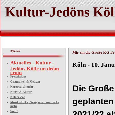
Kultur-Jedöns Köl
Menü
Mir sin die Große KG Fr
Aktuelles - Kultur -
Köln - 10. Jan
Jedöns Kölle un dröm
eröm
Freizeittipps
Gesundheit & Medizin
Die Große 
Karneval & mehr
Kunst & Kultur
Kölner Zoo
geplanten
Musik - CD´s, Neuigkeiten und vieles
mehr
Sport
2021/22 ab