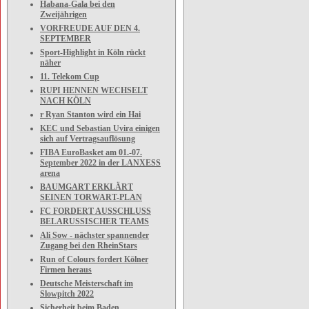
Habana-Gala bei den
Zweijährigen
VORFREUDE AUF DEN 4.
SEPTEMBER
Sport-Highlight in Köln rückt
näher
11. Telekom Cup
RUPI HENNEN WECHSELT
NACH KÖLN
r Ryan Stanton wird ein Hai
KEC und Sebastian Uvira einigen
sich auf Vertragsauflösung
FIBA EuroBasket am 01.-07.
September 2022 in der LANXESS
arena
BAUMGART ERKLÄRT
SEINEN TORWART-PLAN
FC FORDERT AUSSCHLUSS
BELARUSSISCHER TEAMS
Ali Sow - nächster spannender
Zugang bei den RheinStars
Run of Colours fordert Kölner
Firmen heraus
Deutsche Meisterschaft im
Slowpitch 2022
Sicherheit beim Baden