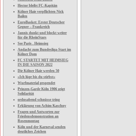
Hector bleibt FC-Kapitän
Kölner Haie verpflichten Nick
Bailen
EuroBasket: Erster Deutscher
Gegner – Frankreich
Jannis dunkt und blockt weiter
für die RheinStars
See Paris . Heimsieg
Andacht zum Bundesliga-Start im
Kölner Dom
FC STARTET MIT HEIMSIEG
IN DIE SAISON 2022
Die Kölner Haie werden 50
»Ich lüge bis du stirbst«
Wurfmaterial gespendet
Prinzen-Garde Köln 1906 zeigt
Solidarität
ordnsabend schnüsse tring
Erklärung von Achim Kaschny
Fragen und Antworten zur
Friedensdemonstration an
Rosenmontag
Köln und der Karneval senden
deutliches Zeichen