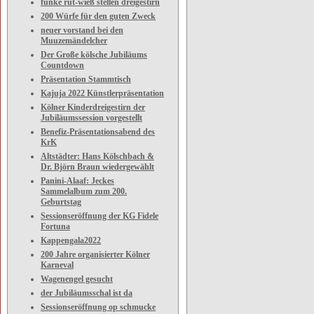
funke rut-wieß stellen dreigestirn
200 Würfe für den guten Zweck
neuer vorstand bei den
Muuzemändelcher
Der Große kölsche Jubiläums
Countdown
Präsentation Stammtisch
Kajuja 2022 Künstlerpräsentation
Kölner Kinderdreigestirn der
Jubiläumssession vorgestellt
Benefiz-Präsentationsabend des
KrK
Altstädter: Hans Kölschbach &
Dr. Björn Braun wiedergewählt
Panini-Alaaf: Jeckes
Sammelalbum zum 200.
Geburtstag
Sessionseröffnung der KG Fidele
Fortuna
Kappengala2022
200 Jahre organisierter Kölner
Karneval
Wagenengel gesucht
der Jubiläumsschal ist da
Sessionseröffnung op schmucke