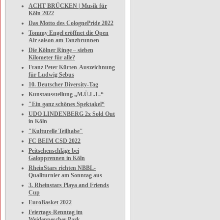
ACHT BRÜCKEN | Musik für
Köln 2022
Das Motto des ColognePride 2022
Tommy Engel eröffnet die Open
Air saison am Tanzbrunnen
Die Kölner Ringe – sieben
Kilometer für alle?
Franz Peter Kürten-Auszeichnung
für Ludwig Sebus
10. Deutscher Diversity-Tag
Kunstausstellung „M.Ü.L.L.“
"Ein ganz schönes Spektakel“
UDO LINDENBERG 2x Sold Out
in Köln
"Kulturelle Teilhabe"
FC BEIM CSD 2022
Peitschenschläge bei
Galopprennen in Köln
RheinStars richten NBBL-
Qualiturnier am Sonntag aus
3. Rheinstars Playa and Friends
Cup
EuroBasket 2022
Feiertags-Renntag im
Weidenpescher Park