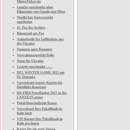
MieterTicket ein
Gericht entscheidet über
Eilanträge von Google und Meta
Woelki hat Amtsverzicht
angeboten
11. Tag der Archive
Riesenrad am Zoo
Anlaufstelle für Geflüchtete aus
der Ukraine
Nummer ggen Kummer
Verwaltungsgericht Köln
Ärzte für Ukraine
Gericht entscheidet .......
DEL WINTER GAME 2022 am
03. Dezembe
Vorverkauf startet: Karten für
Highlight-Renntage
Die FIBA EuroBasket 2022 in der
LANXESS arena
Pokal-Botschafterin Kunze
Vorverkauf fürs Pokalfinale in
Köln läuft
VIP-Karten fürs Pokalfinale in
Köln gewinnen
Kader für die neue Saison