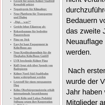
Favorit für neuen Kölner Stadtteil
Kreuzfeld gekürt
durchzuführe
Negativpreis für Klimalüge:
Neue Plattform für Transparenz
und Dialog
Bedauern vo
„Digi… was?“
Gericht lehnt Eilantrag ab:
das zweite 
Rekordsumme für bedrohte
Panzerechsen
Neuauflage
Pänz op Jöck
EasyJet baut Engagement in
Köln/Bonn aus
werden.
Neue Kreditrahmenlinie für die
Flughafen Köln/Bonn GmbH
LVR beschenkt Kölner Pänz
KidS freut sich über Spende von
Nach erste
Badegästen
Kölner Nord-Süd-Stadtbahn
kann weitergebaut werden
wurde der V
Lesestoff für einen entspannten
Flug
Jahr haben 
Kölns Oberbürgermeisterin erhält
internationale Auszeichnung
Stadt Köln und Lukas Podolski
Mitglieder 
Stiftung setzen ihre Kooperation