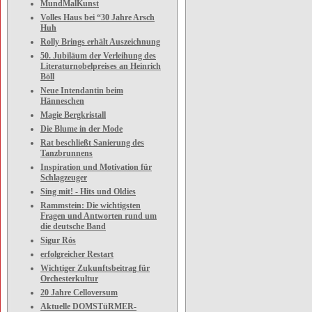
MundMalKunst
Volles Haus bei “30 Jahre Arsch
Huh
Rolly Brings erhält Auszeichnung
50. Jubiläum der Verleihung des
Literaturnobelpreises an Heinrich
Böll
Neue Intendantin beim
Hänneschen
Magie Bergkristall
Die Blume in der Mode
Rat beschließt Sanierung des
Tanzbrunnens
Inspiration und Motivation für
Schlagzeuger
Sing mit! - Hits und Oldies
Rammstein: Die wichtigsten
Fragen und Antworten rund um
die deutsche Band
Sigur Rós
erfolgreicher Restart
Wichtiger Zukunftsbeitrag für
Orchesterkultur
20 Jahre Celloversum
Aktuelle DOMSTüRMER-