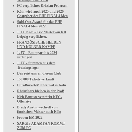
FC verpflichtet Kristian Pedersen
Köln wird auch 2025 und 2026
Gastgeber des EHF FINAL4 Men
Sold-Out-Award für das EHF
FINAL4 Men 2022
1. FC Köln - Eric Martel von RB
Leipzig verpflichtet.
FRANZÖSISCHE HELDEN
UND KÖLNER KAMPF
1. FC - Baumgart bis 2024
verlängert
1. FC - Stimmen aus dem
Trainingslager
Das reizt uns an diesem Club
150.000 Tickets verkauft
EuroBasket-Minifestival in Köln
RheinStars bleiben in der ProB
Nick Baptiste verstärkt KEC-
Offensive
Brady Austin wechselt vom
finnischen Meister nach Köln
Frauen EM 2022
SARGIS ADAMYAN KOMMT
ZUM FC