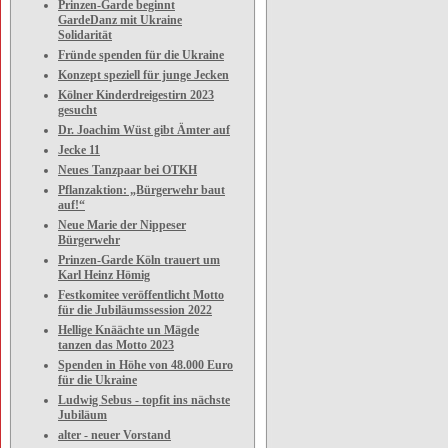
Prinzen-Garde beginnt
GardeDanz mit Ukraine
Solidarität
Fründe spenden für die Ukraine
Konzept speziell für junge Jecken
Kölner Kinderdreigestirn 2023
gesucht
Dr. Joachim Wüst gibt Ämter auf
Jecke 11
Neues Tanzpaar bei OTKH
Pflanzaktion: „Bürgerwehr baut
auf!“
Neue Marie der Nippeser
Bürgerwehr
Prinzen-Garde Köln trauert um
Karl Heinz Hömig
Festkomitee veröffentlicht Motto
für die Jubiläumssession 2022
Hellige Knäächte un Mägde
tanzen das Motto 2023
Spenden in Höhe von 48.000 Euro
für die Ukraine
Ludwig Sebus - topfit ins nächste
Jubiläum
alter - neuer Vorstand