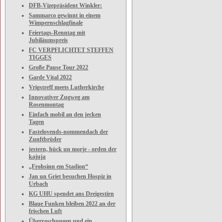
DFB-Vizepräsident Winkler:
Sammarco gewinnt in einem
Wimpernschlagfinale
Feiertags-Renntag mit
Jubiläumspreis
FC VERPFLICHTET STEFFEN
TIGGES
Große Pause Tour 2022
Garde Vital 2022
Vrigstreff meets Lutherkirche
Innovativer Zugweg am
Rosenmontag
Einfach mobil an den jecken
Tagen
Fastelovends-nommendach der
Zunftbrüder
jestern, hück un morje - orden der
kajuja
„Frohsinn em Stadion“
Jan un Griet besuchen Hospiz in
Urbach
KG UHU spendet ans Dreigestirn
Blaue Funken bleiben 2022 an der
frischen Luft
Überraschungen und ein