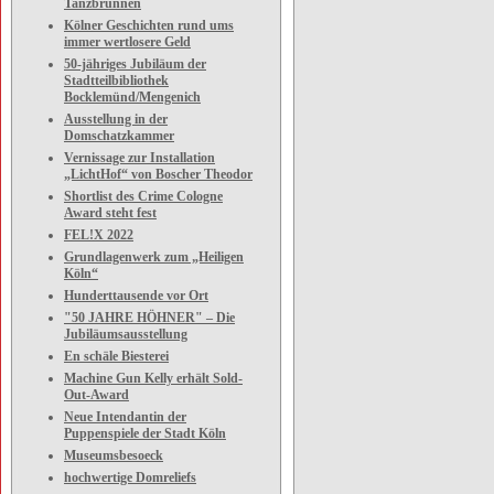
Tanzbrunnen
Kölner Geschichten rund ums
immer wertlosere Geld
50-jähriges Jubiläum der
Stadtteilbibliothek
Bocklemünd/Mengenich
Ausstellung in der
Domschatzkammer
Vernissage zur Installation
„LichtHof“ von Boscher Theodor
Shortlist des Crime Cologne
Award steht fest
FEL!X 2022
Grundlagenwerk zum „Heiligen
Köln“
Hunderttausende vor Ort
"50 JAHRE HÖHNER" – Die
Jubiläumsausstellung
En schäle Biesterei
Machine Gun Kelly erhält Sold-
Out-Award
Neue Intendantin der
Puppenspiele der Stadt Köln
Museumsbesoeck
hochwertige Domreliefs