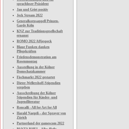
sprachloser Präsident
Jan und Griet positiv
Jeck Stream 2022
Generalkorpsappell Prinzen-
Garde Köln
KNZ zur Traditionsgesellschaft
ernannt
ROMO 2022 Affjespeck
Blaue Funken danken
Pflegekräften
Friedensdemonstration am
Rosenmontag
Ausstellung in der Kölner
Domschatzkammer
Fischmarkt 2022 gestartet
Dieter-Wellershoff-Stipendien
vergeben
Ausschreibung der Kölner
Stipendien für Kinder- und
Jugendliteratur
Roncalli - All for Art for All
Harald Naegeli – der Sprayer von
Zürich
Partnerland der gamescom 2022