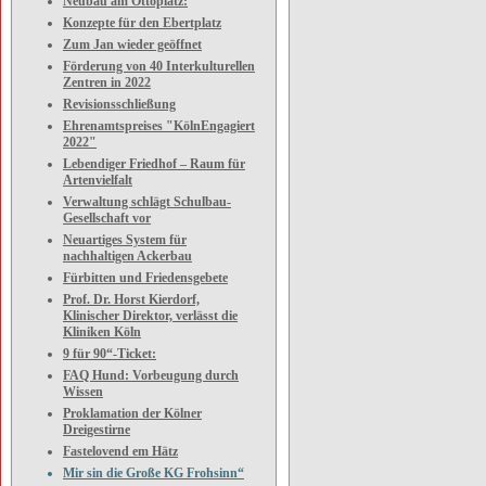
Neubau am Ottoplatz:
Konzepte für den Ebertplatz
Zum Jan wieder geöffnet
Förderung von 40 Interkulturellen
Zentren in 2022
Revisionsschließung
Ehrenamtspreises "KölnEngagiert
2022"
Lebendiger Friedhof – Raum für
Artenvielfalt
Verwaltung schlägt Schulbau-
Gesellschaft vor
Neuartiges System für
nachhaltigen Ackerbau
Fürbitten und Friedensgebete
Prof. Dr. Horst Kierdorf,
Klinischer Direktor, verlässt die
Kliniken Köln
9 für 90“-Ticket:
FAQ Hund: Vorbeugung durch
Wissen
Proklamation der Kölner
Dreigestirne
Fastelovend em Hätz
Mir sin die Große KG Frohsinn“