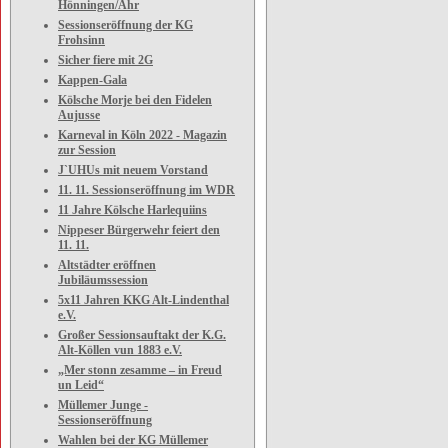
Hönningen/Ahr
Sessionseröffnung der KG
Frohsinn
Sicher fiere mit 2G
Kappen-Gala
Kölsche Morje bei den Fidelen
Aujusse
Karneval in Köln 2022 - Magazin
zur Session
J`UHUs mit neuem Vorstand
11. 11. Sessionseröffnung im WDR
11 Jahre Kölsche Harlequiins
Nippeser Bürgerwehr feiert den
11. 11.
Altstädter eröffnen
Jubiläumssession
5x11 Jahren KKG Alt-Lindenthal
e.V.
Großer Sessionsauftakt der K.G.
Alt-Köllen vun 1883 e.V.
„Mer stonn zesamme – in Freud
un Leid“
Müllemer Junge -
Sessionseröffnung
Wahlen bei der KG Müllemer