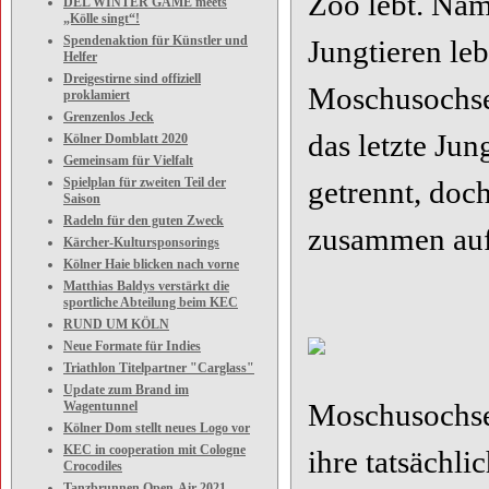
Zoo lebt. Nam
DEL WINTER GAME meets
„Kölle singt“!
Spendenaktion für Künstler und
Jungtieren le
Helfer
Dreigestirne sind offiziell
Moschusochsen
proklamiert
Grenzenlos Jeck
das letzte Ju
Kölner Domblatt 2020
Gemeinsam für Vielfalt
Spielplan für zweiten Teil der
getrennt, doch
Saison
Radeln für den guten Zweck
zusammen auf
Kärcher-Kultursponsorings
Kölner Haie blicken nach vorne
Matthias Baldys verstärkt die
sportliche Abteilung beim KEC
RUND UM KÖLN
Neue Formate für Indies
Triathlon Titelpartner "Carglass"
Update zum Brand im
Moschusochsen
Wagentunnel
Kölner Dom stellt neues Logo vor
KEC in cooperation mit Cologne
ihre tatsächli
Crocodiles
Tanzbrunnen Open-Air 2021