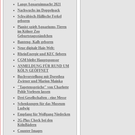
Lange Aquaruimnacht 2021
Nachwuchs im Doppelpack
Schwäbisch-Hällische Ferkel
geboren
Pianist spielt Aquariums-Tieren
im Kölner Zoo
Geburtstagsständchen
Banteng- Kalb geboren
Neue digitale Haie-Welt:
RheinEnergie und KEC fiebern
CGM bleibt Hauptsponsor
ANMELDUNG FÜR RUND UM
KÖLN GEÖFFNET
Buchvorstellung mit Dorothea
Zwirner und Marion Mainka
"Tapetensprüche" von Charlotte
Pohle Vorlesen lassen
Drei Gesellschaften - eine Messe
Schenkungen für das Museum
Ludwig
Empfang für Wolfgang Niedecken
2G-Plus Check bei den
KölnBädern
Counter Images