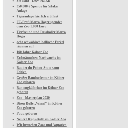
Sie heißt "Leev Ma Rie"
350.000 € Spende für Sifaka
Anlage
Tigeranlage feierlich eröffnet
FC-Profi Marco Höger spendet
dem Zoo 1.000 Euro
Tierfreund und Fussballer Marco
Höger
acht schwäbisch hällische Ferkel
räumen auf
160 Jahre Kölner Zoo
Erdmännchen-Nachwuchs im
Kölner Zoo
Baudet du Poitou-Stute samt
Fohlen
Großer Bambuslemur im Kölner
Zoo geboren
Bantengkälbchen im Kölner Zoo
geboren
Zoo - Masterplan 2030
Bison-Bulle „Winni“ im Kölner
Zoo geboren
Pudu geboren
Neuer Okapi-Bulle im Kölner Zoo
Wir brauchen Zoos und Aquarien