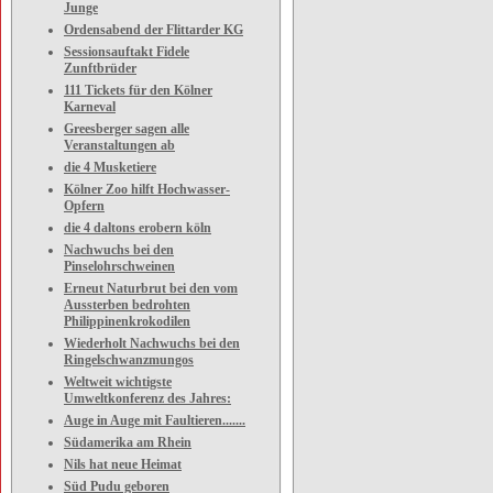
Junge
Ordensabend der Flittarder KG
Sessionsauftakt Fidele
Zunftbrüder
111 Tickets für den Kölner
Karneval
Greesberger sagen alle
Veranstaltungen ab
die 4 Musketiere
Kölner Zoo hilft Hochwasser-
Opfern
die 4 daltons erobern köln
Nachwuchs bei den
Pinselohrschweinen
Erneut Naturbrut bei den vom
Aussterben bedrohten
Philippinenkrokodilen
Wiederholt Nachwuchs bei den
Ringelschwanzmungos
Weltweit wichtigste
Umweltkonferenz des Jahres:
Auge in Auge mit Faultieren.......
Südamerika am Rhein
Nils hat neue Heimat
Süd Pudu geboren