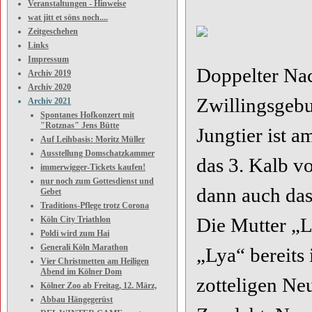
Veranstaltungen - Hinweise
wat jitt et söns noch....
Zeitgeschehen
Links
Impressum
Doppelter Na
Archiv 2019
Archiv 2020
Zwillingsgebu
Archiv 2021
Spontanes Hofkonzert mit
"Rotznas" Jens Bütte
Jungtier ist 
Auf Leihbasis: Moritz Müller
Ausstellung Domschatzkammer
das 3. Kalb v
immerwigger-Tickets kaufen!
nur noch zum Gottesdienst und
dann auch das
Gebet
Traditions-Pflege trotz Corona
Die Mutter „Lo
Köln City Triathlon
Poldi wird zum Hai
Generali Köln Marathon
„Lya“ bereits
Vier Christmetten am Heiligen
Abend im Kölner Dom
zotteligen Ne
Kölner Zoo ab Freitag, 12. März,
Abbau Hängegerüst