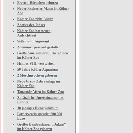
Prevost-Hörnchen geboren
Neuer Fischotter-Mann im Kölner
Zoo
Kölner Zoo zieht Bilanz
Zootier des Jahres
Kölner Zoo hat neuen
Aufsichtsrat
Selten und Imposant
Zoomauer passend gestaltet
Große Ameisenbärin „Ibera“ neu
im Kölner Zoo
Hennes VIII. verstorben
50 Jahre Kölner Aquarium
2 Moschusochsen geboren
Neue Grévy-Zebraanlage im
Kölner Zoo
Tanzende Affen im Kölner Zoo
Zusätzliche Unterstützung des
Landes
30 jähriges Dienstjubiläum
Förderverein spendet 200.000
Euro
Großer Bambuslemur „Dakari“
im Kölner Zoo geboren