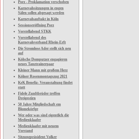
Porz - Proklamation verschoben
Karnevalssitzungen in engen
Sälen sollen abgesagt werden
Karnevalsauftakt in Köln
Sessionseröffning Porz
Vorstellabend STKK
Vorstellabend des
Karnevalsverband Rhein-Erft
Die Stromlose Ader stellt sich neu
auf
Kölsche Domputzer engagieren
neues Tanztrainerpaar
Kleiner Mann mit großem Herz
Kölner Rosenmontagszug 2021
KrK Benefiz- Veranstaltung findet
statt
Fidele Zunftbrüder treffen
Dreigestirn
50 Jahre Mitgliedschaft em
Blomekörfge
Wer oder was sind eigentlich die
Medienklaafer
Medienklaafer mit neuem
Vorstand
Sitzungpräsident Volker