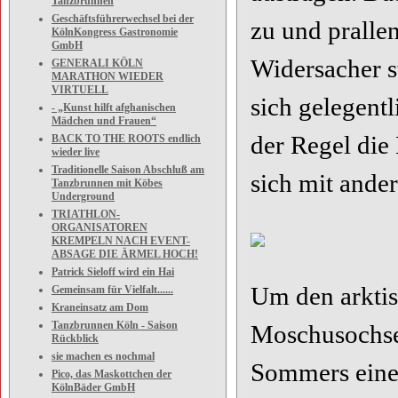
Tanzbrunnen
Geschäftsführerwechsel bei der
zu und pralle
KölnKongress Gastronomie
GmbH
Widersacher s
GENERALI KÖLN
MARATHON WIEDER
VIRTUELL
sich gelegentl
- „Kunst hilft afghanischen
Mädchen und Frauen“
der Regel die
BACK TO THE ROOTS endlich
wieder live
Traditionelle Saison Abschluß am
sich mit and
Tanzbrunnen mit Köbes
Underground
TRIATHLON-
ORGANISATOREN
KREMPELN NACH EVENT-
ABSAGE DIE ÄRMEL HOCH!
Patrick Sieloff wird ein Hai
Um den arktis
Gemeinsam für Vielfalt......
Kraneinsatz am Dom
Tanzbrunnen Köln - Saison
Moschusochse
Rückblick
sie machen es nochmal
Sommers eine 
Pico, das Maskottchen der
KölnBäder GmbH