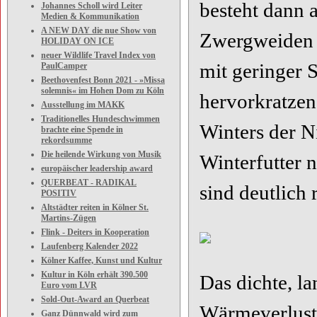
besteht dann a
Johannes Scholl wird Leiter
Medien & Kommunikation
A NEW DAY die nue Show von
Zwergweiden u
HOLIDAY ON ICE
neuer Wildlife Travel Index von
mit geringer 
PaulCamper
Beethovenfest Bonn 2021 - »Missa
solemnis« im Hohen Dom zu Köln
hervorkratzen
Ausstellung im MAKK
Traditionelles Hundeschwimmen
Winters der Ni
brachte eine Spende in
rekordsumme
Die heilende Wirkung von Musik
Winterfutter 
europäischer leadership award
QUERBEAT - RADIKAL
sind deutlich 
POSITIV
Altstädter reiten in Kölner St.
Martins-Zügen
Flink - Deiters in Kooperation
Laufenberg Kalender 2022
Kölner Kaffee, Kunst und Kultur
Kultur in Köln erhält 390.500
Das dichte, la
Euro vom LVR
Sold-Out-Award an Querbeat
Wärmeverluste
Ganz Dünnwald wird zum