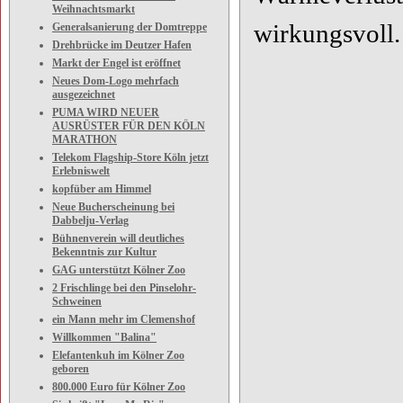
Weihnachtsmarkt
wirkungsvoll.
Generalsanierung der Domtreppe
Drehbrücke im Deutzer Hafen
Markt der Engel ist eröffnet
Neues Dom-Logo mehrfach
ausgezeichnet
PUMA WIRD NEUER
AUSRÜSTER FÜR DEN KÖLN
MARATHON
Telekom Flagship-Store Köln jetzt
Erlebniswelt
kopfüber am Himmel
Neue Bucherscheinung bei
Dabbelju-Verlag
Bühnenverein will deutliches
Bekenntnis zur Kultur
GAG unterstützt Kölner Zoo
2 Frischlinge bei den Pinselohr-
Schweinen
ein Mann mehr im Clemenshof
Willkommen "Balina"
Elefantenkuh im Kölner Zoo
geboren
800.000 Euro für Kölner Zoo