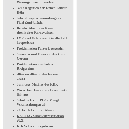
Weininger wird Präsident
Neue Regenten der Jecken Pänz in
Köln
Jahreshauptversammlung der
Fidel Zunftbrüder
Benefiz-Abend des Kreis
rheinischer Karnevalisten
LVR und Ostermann Gesellschaft
kooperieren
Proklamation Porzer Dreigestirn
Sessions- und Damenorden trotz
Corona
Proklamation des Kölner
Dreigestirns:
elfter im elften in der lanxess
arena
Sonntags-Matinee des KKK
Wieverfastelovend am Lenauplatz
fällt aus
Schäl Sick vun 1952 e.V sagt
Veranstaltungen ab
23. Echte Fründe - Abend
KAJUJA -Künstlerpräsentation
2021
KrK Scheckübergabe an