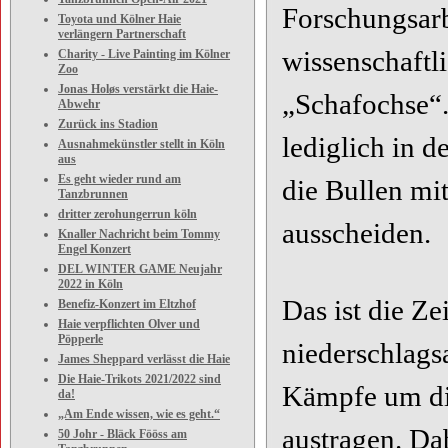
Forschungsarb
Toyota und Kölner Haie
verlängern Partnerschaft
wissenschaftl
Charity - Live Painting im Kölner
Zoo
Jonas Holøs verstärkt die Haie-
„Schafochse“
Abwehr
Zurück ins Stadion
lediglich in
Ausnahmekünstler stellt in Köln
aus
Es geht wieder rund am
die Bullen mi
Tanzbrunnen
dritter zerohungerrun köln
ausscheiden.
Knaller Nachricht beim Tommy
Engel Konzert
DEL WINTER GAME Neujahr
2022 in Köln
Das ist die Ze
Benefiz-Konzert im Eltzhof
Haie verpflichten Olver und
Pöpperle
niederschlags
James Sheppard verlässt die Haie
Die Haie-Trikots 2021/2022 sind
Kämpfe um di
da!
„Am Ende wissen, wie es geht.“
austragen. Da
50 Johr - Bläck Fööss am