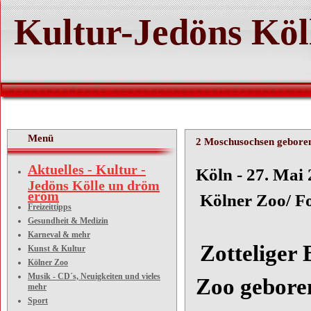
Kultur-Jedöns Köl
Menü
2 Moschusochsen gebore
Aktuelles - Kultur -
Köln
Jedöns Kölle un dröm
eröm
Kölner Zoo/ Fo
Freizeittipps
Gesundheit & Medizin
Karneval & mehr
Zotteliger
Kunst & Kultur
Kölner Zoo
Musik - CD´s, Neuigkeiten und vieles
Zoo gebore
mehr
Sport