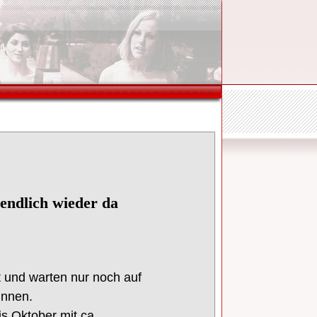
ndlich wieder da
t
und warten nur
noch
auf
unnen
.
is
Oktober
mit ca.