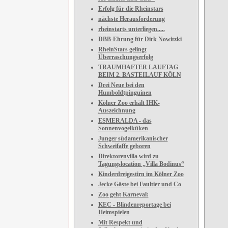
Erfolg für die Rheinstars
nächste Herausforderung
rheinstarts unterliegen.....
DBB-Ehrung für Dirk Nowitzki
RheinStars gelingt
Überraschungserfolg
TRAUMHAFTER LAUFTAG
BEIM 2. BASTEILAUF KÖLN
Drei Neue bei den
Humboldtpinguinen
Kölner Zoo erhält IHK-
Auszeichnung
ESMERALDA - das
Sonnenvogelküken
Junger südamerikanischer
Schweifaffe geboren
Direktorenvilla wird zu
Tagungslocation „Villa Bodinus“
Kinderdreigestirn im Kölner Zoo
Jecke Gäste bei Faultier und Co
Zoo geht Karneval:
KEC - Blindenreportage bei
Heimspielen
Mit Respekt und