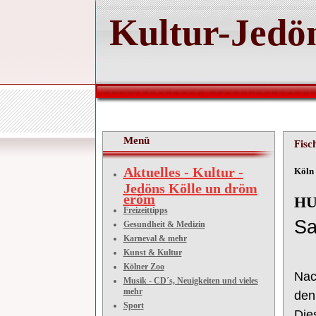
Kultur-Jedön
Menü
Fisc
Aktuelles - Kultur -
Kö
Jedöns Kölle un dröm
eröm
HU
Freizeittipps
Sa
Gesundheit & Medizin
Karneval & mehr
Kunst & Kultur
Kölner Zoo
Nac
Musik - CD´s, Neuigkeiten und vieles
mehr
den
Sport
Die