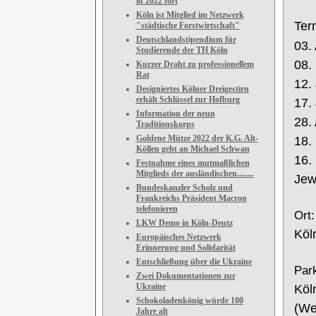
in 2022 fort
Köln ist Mitglied im Netzwerk
Ter
"städtische Forstwirtschaft"
Deutschlandstipendium für
03
.
Studierende der TH Köln
08
.
Kurzer Draht zu professionellem
Rat
12
.
Designiertes Kölner Dreigestirn
erhält Schlüssel zur Hofburg
17
.
Information der neun
28
.
Traditionskorps
Goldene Mütze 2022 der K.G. Alt-
1
8
.
Köllen geht an Michael Schwan
16.
Festnahme eines mutmaßlichen
Mitglieds der ausländischen........
Jew
Bundeskanzler Scholz und
Frankreichs Präsident Macron
telefonieren
Ort:
LKW Demo in Köln-Deutz
Köl
Europäisches Netzwerk
Erinnerung und Solidarität
Entschließung über die Ukraine
Park
Zwei Dokumentationen zur
Ukraine
Köl
Schokoladenkönig würde 100
(
Wei
Jahre alt