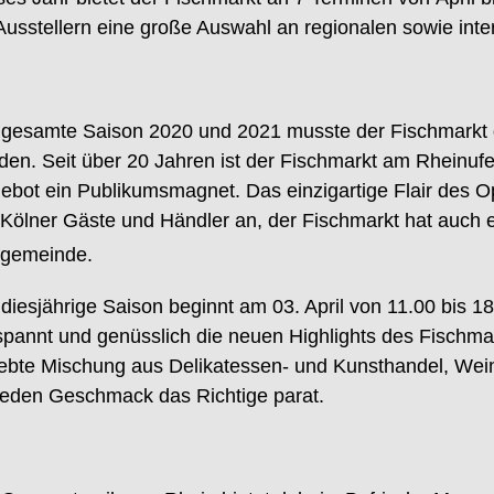
Au
s
stellern eine große Auswahl an regionalen sowie inte
 gesamte Saison
20
20
und 2021
musste der Fischmarkt
den.
S
eit über 20 Jahren ist der Fischmarkt am Rheinufe
ebot ein Publikumsmagnet.
Das einzigartige Flair
de
s
O
Kölner
Gäste und Händler an
,
der Fischmarkt hat auch 
gemeinde.
 diesjährige Saison beginnt am
03
. April
von 11.00 bis 18
spannt und genüsslich
die neuen Highlights des Fischma
iebte Mischung aus Delikatessen
-
und Kunsthandel, Wein
jed
en Geschmack das Richtige parat.