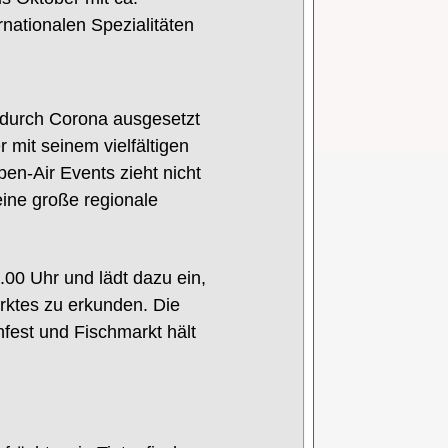
rnationalen Spezialitäten
durch Corona
ausgesetzt
r mit
seinem
vielfältigen
pen
-
Air Events zieht
nicht
eine
große
r
egionale
.00 Uhr und lädt dazu ein,
rktes zu erkunden.
Die
fest und Fischmarkt hält