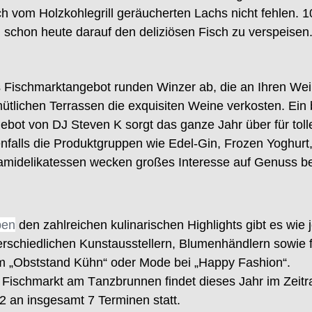
sch vom Holzkohlegrill geräucherten Lachs nicht fehlen. 
h schon heute darauf den delizi
ösen Fisch zu verspeisen
s
Fischmarkta
ngebot runden Winzer ab, die an Ihren We
ütlichen Terrassen die
exquisiten
Weine verkosten.
Ein 
ebot v
on DJ Steven K
sor
gt
das ganze Jahr
über
für to
nfalls
die Produktgruppen wie Edel
-
Gin, Frozen Yoghur
t
amideli
katessen wecken großes Interesse auf Genuss b
ben
den zahlreichen kulinarischen Highlights gibt es wie
erschiedlichen Kunstausstellern, Blumenhändlern sowie f
m „Obststand Kühn“
o
der
Mode bei „Happy Fashion“
.
 Fischmarkt am T
anzbrunnen
findet dieses
Jahr
im
Zeit
2
an insgesamt
7
Terminen
statt.