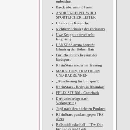
unbelohnt
Baeck übernimmt Team
ANDRÉ GREIPEL WIRD
SPORTLICHER LEITER
Chance zur Revanche
wichtiger heimsieg der rheinstars
Uwe Krupp unterschreibt
langfristig
LANXESS arena begrüßt
Eilantrag der Kölner Haie
Für RheinStars beginnt der
Endspurt
RheinStars wieder im Training
MARATHON, TRIATHLON
UND RADRENNEN
„Absicherung für Endspurt:
RheinStars - Derby in Rhöndorf
FELIX STURM - Comeback
Derbyniederlage nach
Verlängerung
Jagd nach den nächsten Punkten
RheinStars punkten gegen TKS
49ers
Rollstuhlbasketball – "Try-Out
für Ladies und Girls"