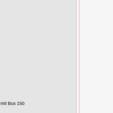
 mit B
u
s 150