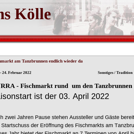
s Kölle
hmarkt am Tanzbrunnen endlich wieder da
ln - 24. Februar 2022 Sonstiges / Tradition
RRA - Fischmarkt rund um den Tanzbrunnen e
isonstar
t
ist der
03
.
April 2022
h
zwei Jahren
Pause stehen
Aussteller
und
Gäste
berei
 Startschuss der Eröffnung
des Fischmarkts
am T
anzbr
ses Jahr bietet der Fischmarkt an
7
Terminen
von
A
pril
b