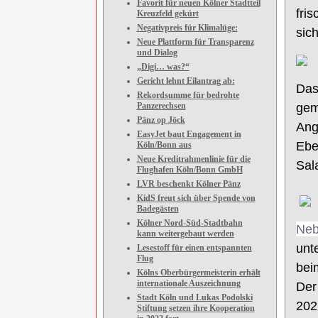
Favorit für neuen Kölner Stadtteil
fri
Kreuzfeld gekürt
Negativpreis für Klimalüge:
sic
Neue Plattform für Transparenz
und Dialog
„Digi… was?“
Gericht lehnt Eilantrag ab:
Da
Rekordsumme für bedrohte
gem
Panzerechsen
Pänz op Jöck
Ang
EasyJet baut Engagement in
Ebe
Köln/Bonn aus
Neue Kreditrahmenlinie für die
Sal
Flughafen Köln/Bonn GmbH
LVR beschenkt Kölner Pänz
KidS freut sich über Spende von
Badegästen
Kölner Nord-Süd-Stadtbahn
Ne
kann weitergebaut werden
unt
Lesestoff für einen entspannten
Flug
bei
Kölns Oberbürgermeisterin erhält
internationale Auszeichnung
Der
Stadt Köln und Lukas Podolski
202
Stiftung setzen ihre Kooperation