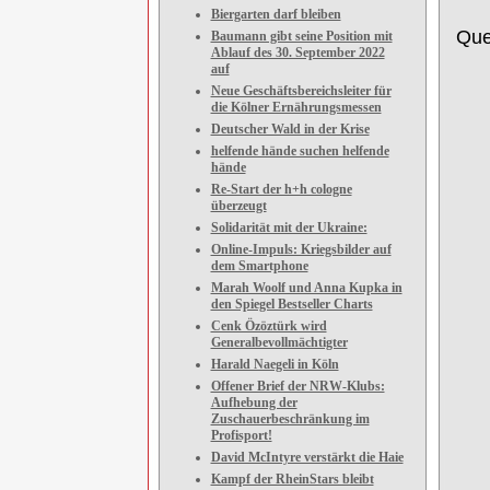
Biergarten darf bleiben
Que
Baumann gibt seine Position mit
Ablauf des 30. September 2022
auf
Neue Geschäftsbereichsleiter für
die Kölner Ernährungsmessen
Deutscher Wald in der Krise
helfende hände suchen helfende
hände
Re-Start der h+h cologne
überzeugt
Solidarität mit der Ukraine:
Online-Impuls: Kriegsbilder auf
dem Smartphone
Marah Woolf und Anna Kupka in
den Spiegel Bestseller Charts
Cenk Özöztürk wird
Generalbevollmächtigter
Harald Naegeli in Köln
Offener Brief der NRW-Klubs:
Aufhebung der
Zuschauerbeschränkung im
Profisport!
David McIntyre verstärkt die Haie
Kampf der RheinStars bleibt