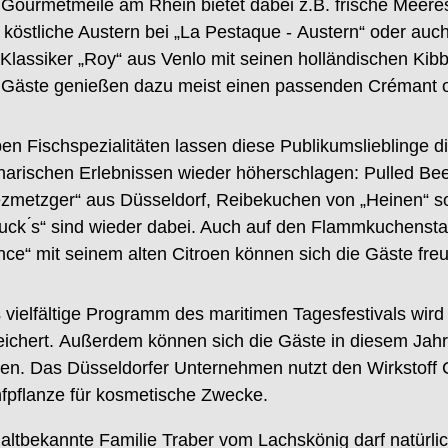
 Gourmetmeile am Rhein bietet dabei z.B.
frische
Meeres
köstliche Austern bei „
La Pestaque
-
Austern
“
oder auc
 Klass
iker
„Roy“
aus Venlo mit seinen
holländische
n
Kibb
 Gäste genießen
dazu
meist einen
passenden Crémant o
en Fischspezialitäten lassen diese Publikumslieblinge d
inarischen Erlebnissen wieder
höherschlagen
:
Pulled Be
ezmetzger“ aus Düsseldorf, Reibekuchen
von „
Heinen
“ s
uc
k ́s“
sind wieder dabei
. Auch
auf den
Flammkuchen
st
nce“
mit seinem alten Citroen
können sich die Gäste fre
 vielfältige Programm des
maritimen Tagesfestivals
wird
eichert
.
Außerdem können sich die
Gäste in diesem Jah
uen.
Das Düsseldorfer Unternehmen nutzt den Wirkstoff
fpflanze für kosmetische Zwecke.
 altbekannte Familie Traber vom Lachskönig
darf natürli