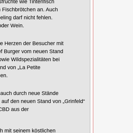
früchte
wie Tintenfisch
h
Fischbrötchen
an
. Auch
eling
darf nicht fehlen.
der Wein.
ie Herzen der Besucher mit
ef Burger vom neuen Stand
owie Wildspezialitäten bei
and
von
„La Petite
uen
.
auch
durch neue Stände
r auf den neuen Stand
von „Grinfeld“
 CBD aus der
ch mit seinem k
östlichen