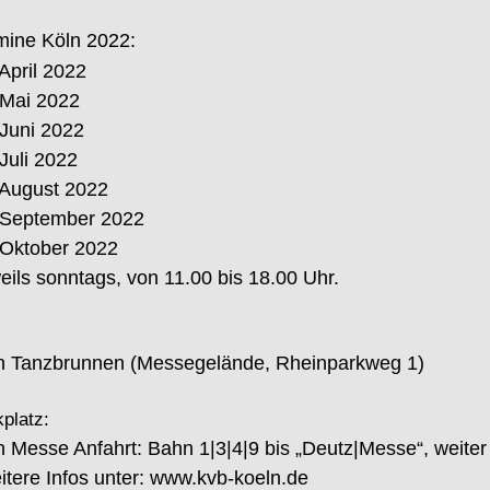
mine
Köln
20
2
2
:
 A
pril
20
2
2
Mai
20
22
Juni
20
2
2
Juli
20
2
2
 August 2022
 September 2022
Oktober 2022
eils sonntags, von 11.00 bis 18.00 Uhr.
n Tanzbrunnen (Messegelände, Rheinparkweg 1)
platz:
n Messe Anfahrt: Bahn
1|3|4|9 bis
„
Deutz|Messe
“
, weiter
tere Info
s unt
er
:
www.kvb
-
koeln.de