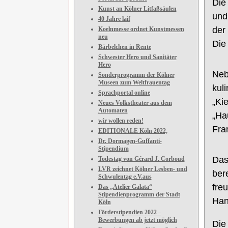
Die
Kunst an Kölner Litfaßsäulen
und
40 Jahre laif
der
Koelnmesse ordnet Kunstmessen
neu
Die
Bärbelchen in Rente
Schwester Hero und Sanitäter
Hero
Neb
Sonderprogramm der Kölner
Museen zum Weltfrauentag
kul
Sprachportal online
„Ki
Neues Volkstheater aus dem
Automaten
„Ha
wir wollen reden!
Fra
EDITIONALE Köln 2022,
Dr. Dormagen-Guffanti-
Stipendium
D
as
Todestag von Gérard J. Corboud
LVR zeichnet Kölner Lesben- und
ber
Schwulentag e.V.aus
fre
Das „Atelier Galata“
Stipendienprogramm der Stadt
Han
Köln
Förderstipendien 2022 –
Bewerbungen ab jetzt möglich
Die