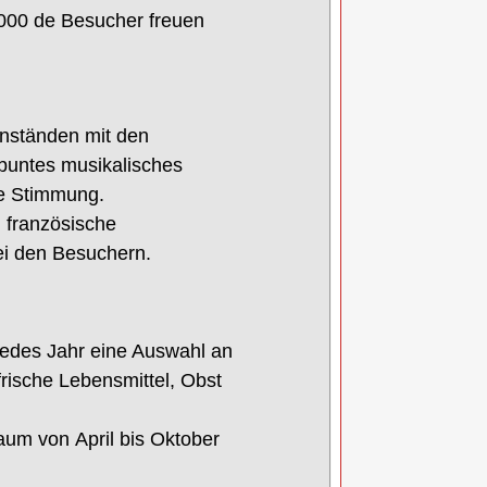
1000
de
Besucher freuen
.
inständen mit den
buntes musikalisches
lle Stimmung
.
, französische
ei den Besuchern.
 jedes Jahr eine Ausw
ahl an
rische Lebensmittel
,
Obst
raum
von
A
pril
bis
Oktobe
r