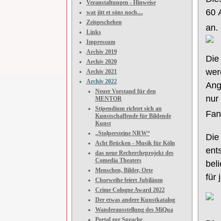
Veranstaltungen - Hinweise
60
wat jitt et söns noch....
Zeitgeschehen
an.
Links
Impressum
Archiv 2019
Die
Archiv 2020
wer
Archiv 2021
Archiv 2022
Ang
Neuer Vorstand für den
nur
MENTOR
Stipendium richtet sich an
Fan
Kunstschaffende für Bildende
Kunst
„Stolpersteine NRW“
Die
Acht Brücken - Musik für Köln
ent
das neue Rechercheprojekt des
Comedia Theaters
bel
Menschen, Bilder, Orte
für 
Chorweihe feiert Jubiläum
Crime Cologne Award 2022
Der etwas andere Kunstkatalog
Wanderausstellung des MiQua
Portal zur Sprache