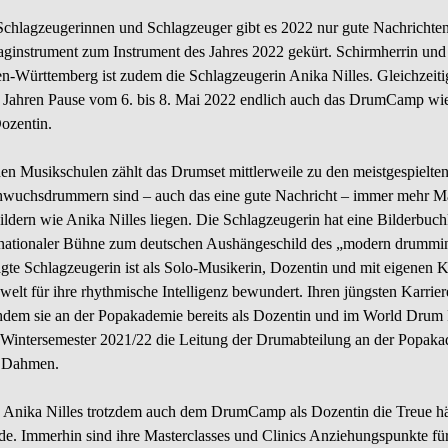
Schlagzeugerinnen und Schlagzeuger gibt es 2022 nur gute Nachrichte
aginstrument zum Instrument des Jahres 2022 gekürt. Schirmherrin und 
n-Württemberg ist zudem die Schlagzeugerin Anika Nilles. Gleichzei
 Jahren Pause vom 6. bis 8. Mai 2022 endlich auch das DrumCamp wieder
Dozentin.
en Musikschulen zählt das Drumset mittlerweile zu den meistgespielte
wuchsdrummern sind – auch das eine gute Nachricht – immer mehr M
ildern wie Anika Nilles liegen. Die Schlagzeugerin hat eine Bilderbuchk
rnationaler Bühne zum deutschen Aushängeschild des „modern drumming
agte Schlagzeugerin ist als Solo-Musikerin, Dozentin und mit eigenen 
welt für ihre rhythmische Intelligenz bewundert. Ihren jüngsten Karrie
dem sie an der Popakademie bereits als Dozentin und im World Drum F
Wintersemester 2021/22 die Leitung der Drumabteilung an der Popakade
 Dahmen.
 Anika Nilles trotzdem auch dem DrumCamp als Dozentin die Treue hä
de. Immerhin sind ihre Masterclasses und Clinics Anziehungspunkte