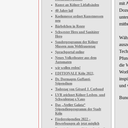
mit 
Kunst an Kölner Litfaßsäulen
Doze
40 Jahre laif
Koelnmesse ordnet Kunstmessen
unte
neu
mitb
Bärbelchen in Rente
Schwester Hero und Sanitäter
Hero
Währ
Sonderprogramm der Kölner
ausz
Museen zum Weltfrauentag
Tech
Sprachportal online
Neues Volkstheater aus dem
Pfund
Automaten
die 
wir wollen reden!
Work
EDITIONALE Köln 2022,
insp
Dr. Dormagen-Guffanti-
Stipendium
und 
Todestag von Gérard J. Corboud
LVR zeichnet Kölner Lesben- und
Bund
Schwulentag e.V.aus
Das „Atelier Galata“
Stipendienprogramm der Stadt
Köln
Förderstipendien 2022 –
Bewerbungen ab jetzt möglich