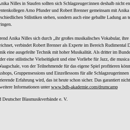
Anika Nilles in Staufen sollten sich Schlagzeuger:innen deshalb nicht e
ntenkollegen Arno Pfunder und Robert Brenner gemeinsam mit Anika Ni
rschiedlichen Stilistiken stehen, sondern auch eine geballte Ladung
ringen.
end Anika Nilles sich durch „ihr großes musikalisches Vokabular, ihre 
eichnet, verbindet Robert Brenner als Experte im Bereich Rudimental
nik eine ausgefeilte Technik mit hoher Musikalität. Als dritter im Bun
er eine stilistische Vielseitigkeit und eine Vorliebe für Jazz, die musi
Waagschale, von der Teilnehmende für das eigene Spiel profitieren k
shops, Gruppensessions und Einzellessons für alle Schlagzeugerinnen
irierende Erfahrung wird, das ist heute schon sicher. Das garantiert ni
weitere Informationen unter
www.bdb-akademie.com/drumcamp
 Deutscher Blasmusikverbände e. V.