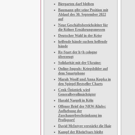
Biergarten darf bleiben
Baumann gibt seine Position mit
Ablauf des 30. September 2022
auf
Neue Geschäftsbereichsleiter für
die Kölner Ernährungsmessen
Deutscher Wald in der Krise
helfende hände suchen helfende
hände
Re-Start der h+h cologne
überzeugt
Solidarität mit der Ukraine:
Online-Impuls: Kriegsbilder auf
dem Smartphone
Marah Woolf und Anna Kupka in
den Spiegel Bestseller Charts
Cenk Özöztürk wird
Generalbevollmächtigter
Harald Naegeli in Köln
Offener Brief der NRW-Klubs:
Aufhebung der
Zuschauerbeschränkung im
Profisport!
David McIntyre verstärkt die Haie
Kampf der RheinStars bleibt