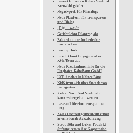
Favorit für neuen Kölner Stadtteil
Kreuzfeld gekürt
Negativpreis für Klimalüge:
Neue Plattform für Transparenz
und Dialog
„Digi… was?“
Gericht lehnt Eilantrag ab:
Rekordsumme für bedrohte
Panzerechsen
Pänz op Jöck
EasyJet baut Engagement in
Köln/Bonn aus
Neue Kreditrahmenlinie für die
Flughafen Köln/Bonn GmbH
LVR beschenkt Kölner Pänz
KidS freut sich über Spende von
Badegästen
Kölner Nord-Süd-Stadtbahn
kann weitergebaut werden
Lesestoff für einen entspannten
Flug
Kölns Oberbürgermeisterin erhält
internationale Auszeichnung
Stadt Köln und Lukas Podolski
Stiftung setzen ihre Kooperation