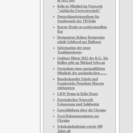
in 2022 fort
Köln ist Mitglied im Netzwerk
"städtische Forstwirtschaft"
Deutschlandstipendium für
Studierende der TH Köln
Kurzer Draht zu professionellem
Rat
Designiertes Kölner Dreigestirn
erhält Schlüssel zur Hofburg
Information der neun
Traditionskorps
Goldene Mütze 2022 der K.G. Alt-
Köllen geht an Michael Schwan
Festnahme eines mutmaßlichen
Mitglieds der ausländischen........
Bundeskanzler Scholz und
Frankreichs Präsident Macron
telefonieren
LKW Demo in Köln-Deutz
Europäisches Netzwerk
Erinnerung und Solidarität
Entschließung über die Ukraine
Zwei Dokumentationen zur
Ukraine
Schokoladenkönig würde 100
Jahre alt