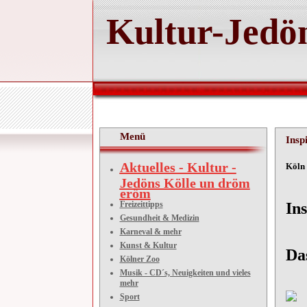
Kultur-Jedön
Menü
Insp
Aktuelles - Kultur -
Kö
Jedöns Kölle un dröm
eröm
Freizeittipps
I
Gesundheit & Medizin
Karneval & mehr
Kunst & Kultur
Da
Kölner Zoo
Musik - CD´s, Neuigkeiten und vieles
mehr
Sport