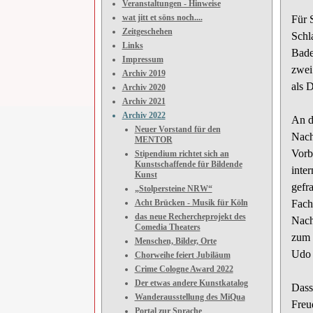
Veranstaltungen - Hinweise
wat jitt et söns noch....
Für 
Zeitgeschehen
Schl
Links
Bade
Impressum
zwei
Archiv 2019
als 
Archiv 2020
Archiv 2021
Archiv 2022
An d
Neuer Vorstand für den
Nach
MENTOR
Vorb
Stipendium richtet sich an
Kunstschaffende für Bildende
inte
Kunst
gefr
„Stolpersteine NRW“
Acht Brücken - Musik für Köln
Fach
das neue Rechercheprojekt des
Nach
Comedia Theaters
zum 
Menschen, Bilder, Orte
Udo
Chorweihe feiert Jubiläum
Crime Cologne Award 2022
Der etwas andere Kunstkatalog
Dass
Wanderausstellung des MiQua
Freu
Portal zur Sprache