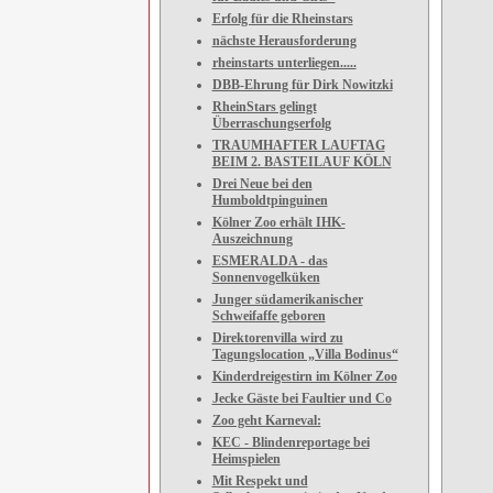
Erfolg für die Rheinstars
nächste Herausforderung
rheinstarts unterliegen.....
DBB-Ehrung für Dirk Nowitzki
RheinStars gelingt
Überraschungserfolg
TRAUMHAFTER LAUFTAG
BEIM 2. BASTEILAUF KÖLN
Drei Neue bei den
Humboldtpinguinen
Kölner Zoo erhält IHK-
Auszeichnung
ESMERALDA - das
Sonnenvogelküken
Junger südamerikanischer
Schweifaffe geboren
Direktorenvilla wird zu
Tagungslocation „Villa Bodinus“
Kinderdreigestirn im Kölner Zoo
Jecke Gäste bei Faultier und Co
Zoo geht Karneval:
KEC - Blindenreportage bei
Heimspielen
Mit Respekt und