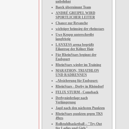
unbelohnt
Baeck übernimmt Team
ANDRÉ GREIPEL WIRD
SPORTLICHER LEITER
Chance zur Revanche
wichtiger heimsieg der rheinstars
Uwe Krupp unterschreibt
langfristig
LANXESS arena begrüßt
Eilantrag der Kölner Haie
Für RheinStars beginnt der
Endspurt
RheinStars wieder im Training
MARATHON, TRIATHLON
UND RADRENNEN
„Absicherung für Endspurt:
RheinStars - Derby in Rhöndorf
FELIX STURM - Comeback
Derbyniederlage nach
Verlängerung
Jagd nach den nächsten Punkten
RheinStars punkten gegen TKS
49ers
Rollstuhlbasketball – "Try-Out
für Ladies und Girls"