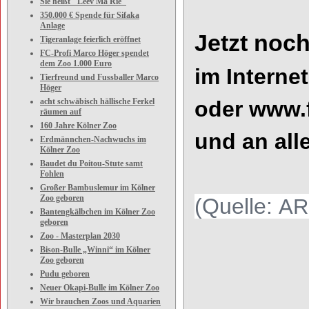
Sie heißt "Leev Ma Rie"
350.000 € Spende für Sifaka
Anlage
Jetzt
no
c
Tigeranlage feierlich eröffnet
FC-Profi Marco Höger spendet
dem Zoo 1.000 Euro
i
m
In
terne
Tierfreund und Fussballer Marco
Höger
acht schwäbisch hällische Ferkel
oder
www.f
räumen auf
160 Jahre Kölner Zoo
und an
al
l
Erdmännchen-Nachwuchs im
Kölner Zoo
Baudet du Poitou-Stute samt
Fohlen
Großer Bambuslemur im Kölner
Zoo geboren
(Quelle:
AR
Bantengkälbchen im Kölner Zoo
geboren
Zoo - Masterplan 2030
Bison-Bulle „Winni“ im Kölner
Zoo geboren
Pudu geboren
Neuer Okapi-Bulle im Kölner Zoo
Wir brauchen Zoos und Aquarien