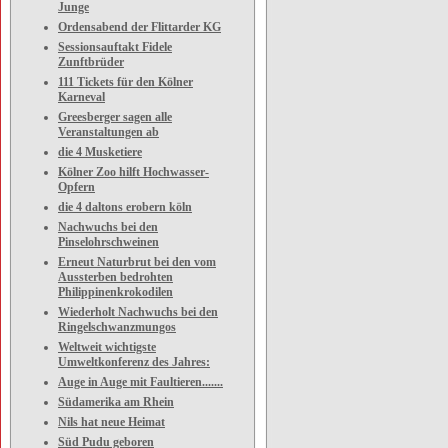
Junge
Ordensabend der Flittarder KG
Sessionsauftakt Fidele
Zunftbrüder
111 Tickets für den Kölner
Karneval
Greesberger sagen alle
Veranstaltungen ab
die 4 Musketiere
Kölner Zoo hilft Hochwasser-
Opfern
die 4 daltons erobern köln
Nachwuchs bei den
Pinselohrschweinen
Erneut Naturbrut bei den vom
Aussterben bedrohten
Philippinenkrokodilen
Wiederholt Nachwuchs bei den
Ringelschwanzmungos
Weltweit wichtigste
Umweltkonferenz des Jahres:
Auge in Auge mit Faultieren.......
Südamerika am Rhein
Nils hat neue Heimat
Süd Pudu geboren