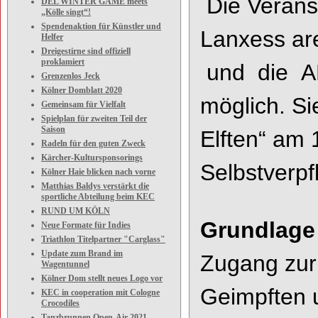
Die Veranst
DEL WINTER GAME meets
„Kölle singt“!
Spendenaktion für Künstler und
Lanxess ar
Helfer
Dreigestirne sind offiziell
proklamiert
und die 
Grenzenlos Jeck
Kölner Domblatt 2020
möglich. Si
Gemeinsam für Vielfalt
Spielplan für zweiten Teil der
Saison
Elften
“ am 
Radeln für den guten Zweck
Kärcher-Kultursponsorings
Selbstverp
Kölner Haie blicken nach vorne
Matthias Baldys verstärkt die
sportliche Abteilung beim KEC
RUND UM KÖLN
Grundlage 
Neue Formate für Indies
Triathlon Titelpartner "Carglass"
Update zum Brand im
Zugang zur F
Wagentunnel
Kölner Dom stellt neues Logo vor
Geimpften 
KEC in cooperation mit Cologne
Crocodiles
Tanzbrunnen Open-Air 2021