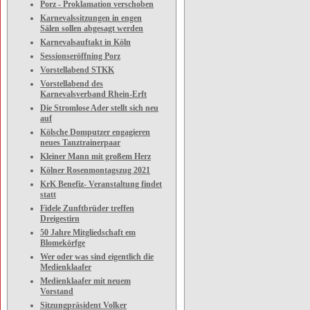
Porz - Proklamation verschoben
Karnevalssitzungen in engen
Sälen sollen abgesagt werden
Karnevalsauftakt in Köln
Sessionseröffning Porz
Vorstellabend STKK
Vorstellabend des
Karnevalsverband Rhein-Erft
Die Stromlose Ader stellt sich neu
auf
Kölsche Domputzer engagieren
neues Tanztrainerpaar
Kleiner Mann mit großem Herz
Kölner Rosenmontagszug 2021
KrK Benefiz- Veranstaltung findet
statt
Fidele Zunftbrüder treffen
Dreigestirn
50 Jahre Mitgliedschaft em
Blomekörfge
Wer oder was sind eigentlich die
Medienklaafer
Medienklaafer mit neuem
Vorstand
Sitzungpräsident Volker