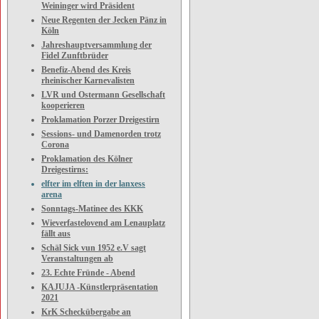
Weininger wird Präsident
Neue Regenten der Jecken Pänz in
Köln
Jahreshauptversammlung der
Fidel Zunftbrüder
Benefiz-Abend des Kreis
rheinischer Karnevalisten
LVR und Ostermann Gesellschaft
kooperieren
Proklamation Porzer Dreigestirn
Sessions- und Damenorden trotz
Corona
Proklamation des Kölner
Dreigestirns:
elfter im elften in der lanxess
arena
Sonntags-Matinee des KKK
Wieverfastelovend am Lenauplatz
fällt aus
Schäl Sick vun 1952 e.V sagt
Veranstaltungen ab
23. Echte Fründe - Abend
KAJUJA -Künstlerpräsentation
2021
KrK Scheckübergabe an