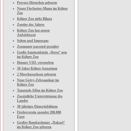
Prevost-Hörnchen geboren
Neuer Fischotter-Mann im Kölner
Zoo
Kölner Zoo zieht Bilanz
Zootier des Jahres
Kölner Zoo hat neuen
Aufsichtsrat
Selten und Imposant
Zoomauer passend gestaltet
Große Ameisenbärin „Ibera“ neu
im Kölner Zoo
Hennes VIII. verstorben
50 Jahre Kölner Aquarium
2 Moschusochsen geboren
Neue Grévy-Zebraanlage im
Kölner Zoo
Tanzende Affen im Kölner Zoo
Zusätzliche Unterstützung des
Landes
30 jähriges Dienstjubiläum
Förderverein spendet 200.000
Euro
Großer Bambuslemur „Dakari“
im Kölner Zoo geboren