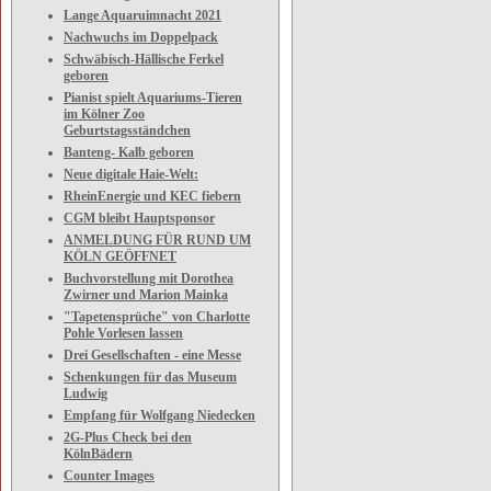
Lange Aquaruimnacht 2021
Nachwuchs im Doppelpack
Schwäbisch-Hällische Ferkel
geboren
Pianist spielt Aquariums-Tieren
im Kölner Zoo
Geburtstagsständchen
Banteng- Kalb geboren
Neue digitale Haie-Welt:
RheinEnergie und KEC fiebern
CGM bleibt Hauptsponsor
ANMELDUNG FÜR RUND UM
KÖLN GEÖFFNET
Buchvorstellung mit Dorothea
Zwirner und Marion Mainka
"Tapetensprüche" von Charlotte
Pohle Vorlesen lassen
Drei Gesellschaften - eine Messe
Schenkungen für das Museum
Ludwig
Empfang für Wolfgang Niedecken
2G-Plus Check bei den
KölnBädern
Counter Images