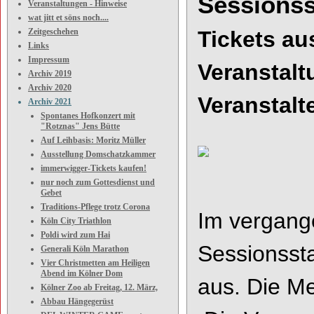
Sessionss
Veranstaltungen - Hinweise
wat jitt et söns noch....
Zeitgeschehen
Tickets
au
Links
Impressum
Veranstalt
Archiv 2019
Archiv 2020
Veranstalt
Archiv 2021
Spontanes Hofkonzert mit
"Rotznas" Jens Bütte
Auf Leihbasis: Moritz Müller
Ausstellung Domschatzkammer
immerwigger-Tickets kaufen!
nur noch zum Gottesdienst und
Gebet
Traditions-Pflege trotz Corona
Im vergange
Köln City Triathlon
Poldi wird zum Hai
Sessionssta
Generali Köln Marathon
Vier Christmetten am Heiligen
Abend im Kölner Dom
aus. Die Me
Kölner Zoo ab Freitag, 12. März,
Abbau Hängegerüst