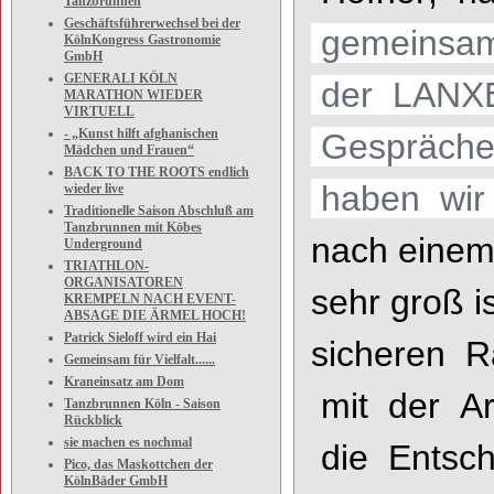
Tanzbrunnen
Geschäftsführerwechsel bei der
gemei
nsa
KölnKongress Gastronomie
GmbH
GENERALI KÖLN
der
LANX
MARATHON WIEDER
VIRTUELL
- „Kunst hilft afghanischen
Gespräch
Mädchen und Frauen“
BACK TO THE ROOTS endlich
haben wir
wieder live
Traditionelle Saison Abschluß am
Tanzbrunnen mit Köbes
nach einem
Underground
TRIATHLON-
ORGANISATOREN
sehr groß i
KREMPELN NACH EVENT-
ABSAGE DIE ÄRMEL HOCH!
Patrick Sieloff wird ein Hai
sicheren
R
Gemeinsam für Vielfalt......
Kraneinsatz am Dom
mit der A
Tanzbrunnen Köln - Saison
Rückblick
sie machen es nochmal
die
Entsc
Pico, das Maskottchen der
KölnBäder GmbH