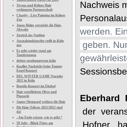
Nachweis m
Toyota und Kölner Haie
verlängern Partnerschaft
Personalau
Charity - Live Painting im Kölner
Zoo
Jonas Holøs verstärkt die Haie-
werden.
E
i
Abwehr
Zurück ins Stadion
Ausnahmekünstler stellt in Köln
geben. Nur
aus
Es geht wieder rund am
Tanzbrunnen
gewährleis
dritter zerohungerrun köln
Knaller Nachricht beim Tommy
Sessionsbe
Engel Konzert
DEL WINTER GAME Neujahr
2022 in Köln
Benefiz-Konzert im Eltzhof
Haie verpflichten Olver und
Eberhard 
Pöpperle
James Sheppard verlässt die Haie
Die Haie-Trikots 2021/2022 sind
der
veran
da!
„Am Ende wissen, wie es geht.“
Hofner
, ha
50 Johr - Bläck Fööss am