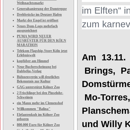
Weihnachtsmarkt
im Elften
“
i
Generalsanierung der Domtreppe
Drehbrücke im Deutzer Hafen
Markt der Engel ist eröffnet
zum
ka
r
n
e
Neues Dom-Logo mehrfach
ausgezeichnet
PUMA WIRD NEUER
AUSRÜSTER FÜR DEN KÖLN
MARATHON
Telekom Flagship-Store Köln jetzt
Am 13.11.
Erlebniswelt
kopfüber am Himmel
Neue Bucherscheinung bei
Brings, Pa
Dabbelju-Verlag
Bühnenverein will deutliches
Domstürmer
Bekenntnis zur Kultur
GAG unterstützt Kölner Zoo
2 Frischlinge bei den Pinselohr-
Mo
-
Torre
Schweinen
ein Mann mehr im Clemenshof
Planschema
Willkommen "Balina"
Elefantenkuh im Kölner Zoo
geboren
und Willy 
800.000 Euro für Kölner Zoo