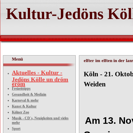
Kultur-Jedöns Köl
Menü
elfter im elften in der la
Aktuelles - Kultur -
Köln 
Jedöns Kölle un dröm
eröm
Weiden
Freizeittipps
Gesundheit & Medizin
Karneval & mehr
Kunst & Kultur
Kölner Zoo
Am 13.
No
Musik - CD´s, Neuigkeiten und vieles
mehr
Sport