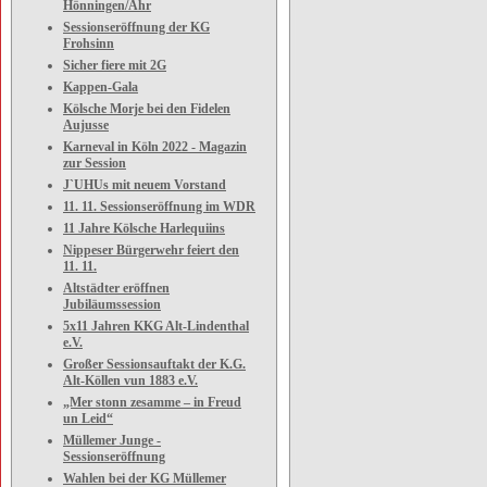
Hönningen/Ahr
Sessionseröffnung der KG
Frohsinn
Sicher fiere mit 2G
Kappen-Gala
Kölsche Morje bei den Fidelen
Aujusse
Karneval in Köln 2022 - Magazin
zur Session
J`UHUs mit neuem Vorstand
11. 11. Sessionseröffnung im WDR
11 Jahre Kölsche Harlequiins
Nippeser Bürgerwehr feiert den
11. 11.
Altstädter eröffnen
Jubiläumssession
5x11 Jahren KKG Alt-Lindenthal
e.V.
Großer Sessionsauftakt der K.G.
Alt-Köllen vun 1883 e.V.
„Mer stonn zesamme – in Freud
un Leid“
Müllemer Junge -
Sessionseröffnung
Wahlen bei der KG Müllemer