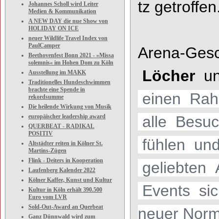
t
z ge
troffen
Johannes Scholl wird Leiter
Medien & Kommunikation
A NEW DAY die nue Show von
HOLIDAY ON ICE
neuer Wildlife Travel Index von
PaulCamper
Arena
-
Gesc
Beethovenfest Bonn 2021 - »Missa
solemnis« im Hohen Dom zu Köln
Löcher
un
Ausstellung im MAKK
Traditionelles Hundeschwimmen
brachte eine Spende in
einen
Rah
rekordsumme
Die heilende Wirkung von Musik
europäischer leadership award
al
l
e
Besuc
QUERBEAT - RADIKAL
POSITIV
f
üh
len
un
Altstädter reiten in Kölner St.
Martins-Zügen
Flink - Deiters in Kooperation
geliebten
Laufenberg Kalender 2022
Kölner Kaffee, Kunst und Kultur
Events
si
Kultur in Köln erhält 390.500
Euro vom LVR
Sold-Out-Award an Querbeat
neuer Norm
Ganz Dünnwald wird zum