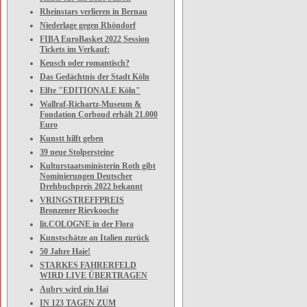
Rheinstars verlieren in Bernau
Niederlage gegen Rhöndorf
FIBA EuroBasket 2022 Session
Tickets im Verkauf:
Keusch oder romantisch?
Das Gedächtnis der Stadt Köln
Elfte "EDITIONALE Köln"
Wallraf-Richartz-Museum &
Fondation Corboud erhält 21.000
Euro
Kunstt hilft geben
39 neue Stolpersteine
Kulturstaatsministerin Roth gibt
Nominierungen Deutscher
Drehbuchpreis 2022 bekannt
VRINGSTREFFPREIS
Bronzener Rievkooche
lit.COLOGNE in der Flora
Kunstschätze an Italien zurück
50 Jahre Haie!
STARKES FAHRERFELD
WIRD LIVE ÜBERTRAGEN
Aubry wird ein Hai
IN 123 TAGEN ZUM