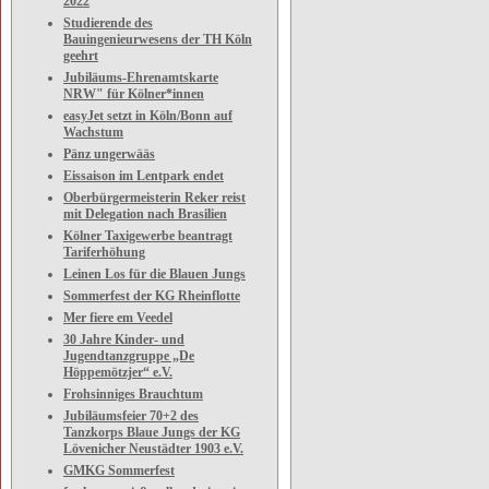
2022
Studierende des
Bauingenieurwesens der TH Köln
geehrt
Jubiläums-Ehrenamtskarte
NRW" für Kölner*innen
easyJet setzt in Köln/Bonn auf
Wachstum
Pänz ungerwääs
Eissaison im Lentpark endet
Oberbürgermeisterin Reker reist
mit Delegation nach Brasilien
Kölner Taxigewerbe beantragt
Tariferhöhung
Leinen Los für die Blauen Jungs
Sommerfest der KG Rheinflotte
Mer fiere em Veedel
30 Jahre Kinder- und
Jugendtanzgruppe „De
Höppemötzjer“ e.V.
Frohsinniges Brauchtum
Jubiläumsfeier 70+2 des
Tanzkorps Blaue Jungs der KG
Lövenicher Neustädter 1903 e.V.
GMKG Sommerfest