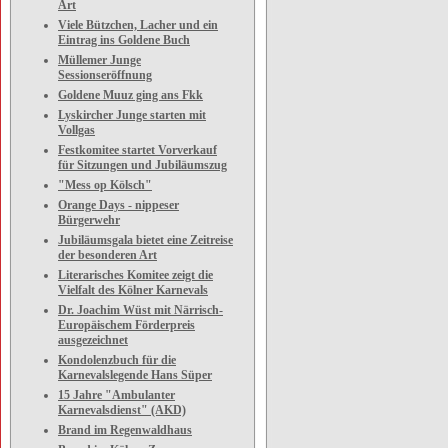
Art
Viele Bützchen, Lacher und ein
Eintrag ins Goldene Buch
Müllemer Junge
Sessionseröffnung
Goldene Muuz ging ans Fkk
Lyskircher Junge starten mit
Vollgas
Festkomitee startet Vorverkauf
für Sitzungen und Jubiläumszug
"Mess op Kölsch"
Orange Days - nippeser
Bürgerwehr
Jubiläumsgala bietet eine Zeitreise
der besonderen Art
Literarisches Komitee zeigt die
Vielfalt des Kölner Karnevals
Dr. Joachim Wüst mit Närrisch-
Europäischem Förderpreis
ausgezeichnet
Kondolenzbuch für die
Karnevalslegende Hans Süper
15 Jahre "Ambulanter
Karnevalsdienst" (AKD)
Brand im Regenwaldhaus