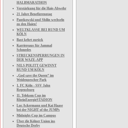
HALBMARATHON
Verstärkung für die Haie-Abwehr
21 Jahre Benefizrenntag
Pantkowski und Shilin wechseln
zu den Haien!
WELTKLASSE BEI RUND UM
KÖLN
Bast kehrt zurück
Karriereaus für Jammal
Schmedes
STRECKENSPERRUNGEN IN
DER WAZE-APP
NILS POLITT GEWINNT
RUND UM KÖLN
„God save the Queen“ im
Weidenpescher Park
1. FC Köln - SSV Jahn
Regensburg
11. Telekom Cup im
RheinEnergieSTADION
Luc Ackermann und Kai Haase
bei der NIGHT of the JUMPs
Midnight-Cup im Campus
Über die Kölner Union ins
Deutsche Derby