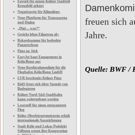
Favorit für neuen Kölner Stadtteil
Damenkomit
Kreuzfeld gekürt
Negativpreis für Klimalüge:
Neue Plattform für Transparenz
freuen sich 
und Dialog
„Digi… was?“
Jahre.
Gericht lehnt Eilantrag ab:
Rekordsumme für bedrohte
Panzerechsen
Pänz op Jöck
EasyJet baut Engagement in
Köln/Bonn aus
Quelle: BWF / 
Neue Kreditrahmenlinie für die
Flughafen Köln/Bonn GmbH
LVR beschenkt Kölner Pänz
KidS freut sich über Spende von
Badegästen
Kölner Nord-Süd-Stadtbahn
kann weitergebaut werden
Lesestoff für einen entspannten
Flug
Kölns Oberbürgermeisterin erhält
internationale Auszeichnung
Stadt Köln und Lukas Podolski
Stiftung setzen ihre Kooperation