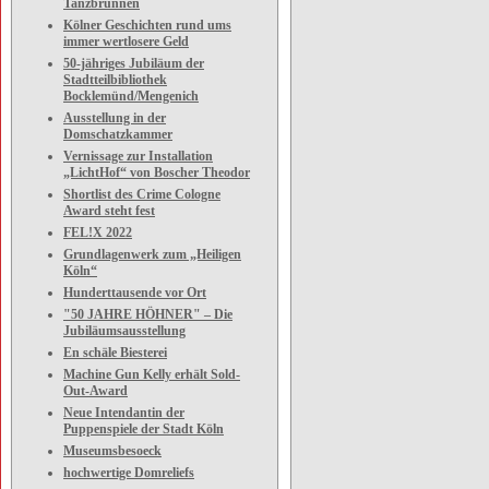
Tanzbrunnen
Kölner Geschichten rund ums
immer wertlosere Geld
50-jähriges Jubiläum der
Stadtteilbibliothek
Bocklemünd/Mengenich
Ausstellung in der
Domschatzkammer
Vernissage zur Installation
„LichtHof“ von Boscher Theodor
Shortlist des Crime Cologne
Award steht fest
FEL!X 2022
Grundlagenwerk zum „Heiligen
Köln“
Hunderttausende vor Ort
"50 JAHRE HÖHNER" – Die
Jubiläumsausstellung
En schäle Biesterei
Machine Gun Kelly erhält Sold-
Out-Award
Neue Intendantin der
Puppenspiele der Stadt Köln
Museumsbesoeck
hochwertige Domreliefs