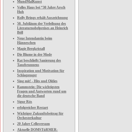
MundMalKunst
Volles Haus bei “30 Jahre Arsch
Huh
Rolly Brings erhält Auszeichnung
50. Jubiläum der Verleihung des
Literaturnobelpreises an Heinrich
Böll
Neue Intendantin beim
Hänneschen
Magie Bergkristall
Die Blume in der Mode
Rat beschließt Sanierung des
Tanzbrunnens
Inspiration und Motivation für
Schlagzeuger
Sing mit! - Hits und Oldies
Rammstein: Die wichtigsten
Fragen und Antworten rund um
die deutsche Band
Sigur Rós
erfolgreicher Restart
Wichtiger Zukunftsbeitrag für
Orchesterkultur
20 Jahre Celloversum
Aktuelle DOMSTüRMER-