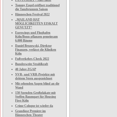
PANTA RHEI – Alles fließt
Tommy Engel eröffnet traditionel
die Tanzbrunnen Saison
Hänneschen Festival 2022
„MAILAND HAT
MÖGLICHKEITEN EISKALT
GENUTZT“
Eurowings und Flughafen
Köln/Bonn pflanzen gemeinsam
6.000 Bäume
Daniel Brozowski, Direktor
Finanzen, verlässt die Kliniken
Köln
Fußverkehrs-Check 2022
Bundesweite Strahlkraft
40 Jahre ZGAP
NVR- und VRR-Projekte mit
drittem Stern ausgezeichnet
Mit sehenden Augen blind an die
Wand
150 Spenden-Großplakate mit
Steffen Baumgart für Housing
First Köln
Crime Cologne ist wieder da
Grandiose Premiere im
Hänneschen Theater