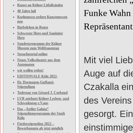
Kunst an Kölner Litfaßsäulen
Funke Wahn 
40 Jahre laif
Koelnmesse ordnet Kunstmessen
neu
Repräsentant
Bärbelchen in Rente
Schwester Hero und Sanitäter
Hero
Sonderprogramm der Kölner
Museen zum Weltfrauentag
Sprachportal online
Mit viel Li
Neues Volkstheater aus dem
Automaten
wir wollen reden!
Auge auf di
EDITIONALE Köln 2022,
Dr. Dormagen-Guffanti-
Czakalla
ei
Stipendium
Todestag von Gérard J. Corboud
des Vereins
LVR zeichnet Kölner Lesben- und
Schwulentag e.V.aus
Das „Atelier Galata“
gesorgt. Ei
Stipendienprogramm der Stadt
Köln
Förderstipendien 2022 –
einstimmige
Bewerbungen ab jetzt möglich