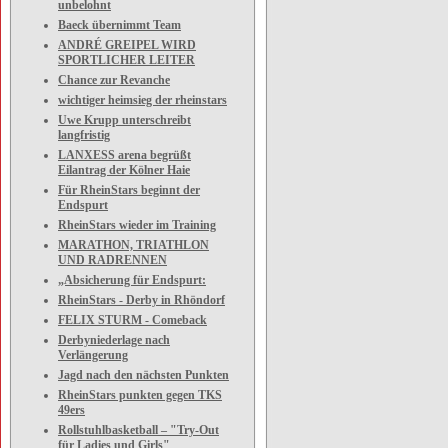
unbelohnt
Baeck übernimmt Team
ANDRÉ GREIPEL WIRD
SPORTLICHER LEITER
Chance zur Revanche
wichtiger heimsieg der rheinstars
Uwe Krupp unterschreibt
langfristig
LANXESS arena begrüßt
Eilantrag der Kölner Haie
Für RheinStars beginnt der
Endspurt
RheinStars wieder im Training
MARATHON, TRIATHLON
UND RADRENNEN
„Absicherung für Endspurt:
RheinStars - Derby in Rhöndorf
FELIX STURM - Comeback
Derbyniederlage nach
Verlängerung
Jagd nach den nächsten Punkten
RheinStars punkten gegen TKS
49ers
Rollstuhlbasketball – "Try-Out
für Ladies und Girls"