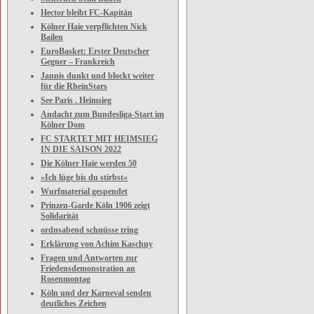
Hector bleibt FC-Kapitän
Kölner Haie verpflichten Nick
Bailen
EuroBasket: Erster Deutscher
Gegner – Frankreich
Jannis dunkt und blockt weiter
für die RheinStars
See Paris . Heimsieg
Andacht zum Bundesliga-Start im
Kölner Dom
FC STARTET MIT HEIMSIEG
IN DIE SAISON 2022
Die Kölner Haie werden 50
»Ich lüge bis du stirbst«
Wurfmaterial gespendet
Prinzen-Garde Köln 1906 zeigt
Solidarität
ordnsabend schnüsse tring
Erklärung von Achim Kaschny
Fragen und Antworten zur
Friedensdemonstration an
Rosenmontag
Köln und der Karneval senden
deutliches Zeichen