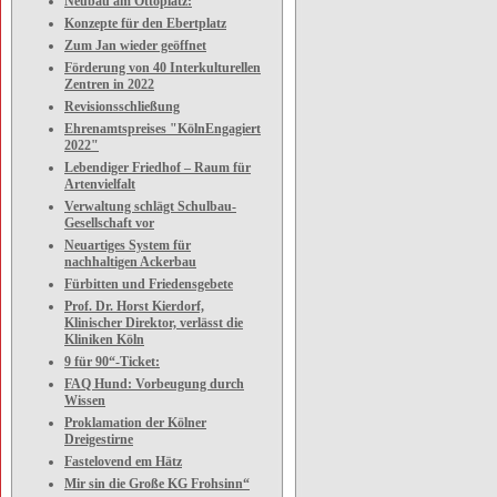
Neubau am Ottoplatz:
Konzepte für den Ebertplatz
Zum Jan wieder geöffnet
Förderung von 40 Interkulturellen
Zentren in 2022
Revisionsschließung
Ehrenamtspreises "KölnEngagiert
2022"
Lebendiger Friedhof – Raum für
Artenvielfalt
Verwaltung schlägt Schulbau-
Gesellschaft vor
Neuartiges System für
nachhaltigen Ackerbau
Fürbitten und Friedensgebete
Prof. Dr. Horst Kierdorf,
Klinischer Direktor, verlässt die
Kliniken Köln
9 für 90“-Ticket:
FAQ Hund: Vorbeugung durch
Wissen
Proklamation der Kölner
Dreigestirne
Fastelovend em Hätz
Mir sin die Große KG Frohsinn“