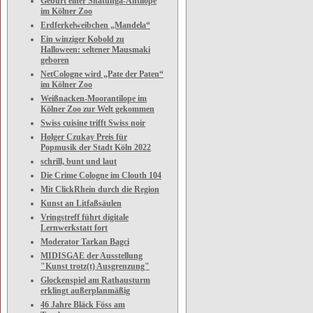
Geburt einer Sitatunga-Antilope
im Kölner Zoo
Erdferkelweibchen „Mandela“
Ein winziger Kobold zu
Halloween: seltener Mausmaki
geboren
NetCologne wird „Pate der Paten“
im Kölner Zoo
Weißnacken-Moorantilope im
Kölner Zoo zur Welt gekommen
Swiss cuisine trifft Swiss noir
Holger Czukay Preis für
Popmusik der Stadt Köln 2022
schrill, bunt und laut
Die Crime Cologne im Clouth 104
Mit ClickRhein durch die Region
Kunst an Litfaßsäulen
Vringstreff führt digitale
Lernwerkstatt fort
Moderator Tarkan Bagci
MIDISGAE der Ausstellung
"Kunst trotz(t) Ausgrenzung"
Glockenspiel am Rathausturm
erklingt außerplanmäßig
46 Jahre Bläck Föss am