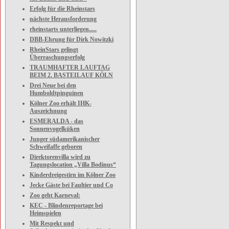
Erfolg für die Rheinstars
nächste Herausforderung
rheinstarts unterliegen.....
DBB-Ehrung für Dirk Nowitzki
RheinStars gelingt
Überraschungserfolg
TRAUMHAFTER LAUFTAG
BEIM 2. BASTEILAUF KÖLN
Drei Neue bei den
Humboldtpinguinen
Kölner Zoo erhält IHK-
Auszeichnung
ESMERALDA - das
Sonnenvogelküken
Junger südamerikanischer
Schweifaffe geboren
Direktorenvilla wird zu
Tagungslocation „Villa Bodinus“
Kinderdreigestirn im Kölner Zoo
Jecke Gäste bei Faultier und Co
Zoo geht Karneval:
KEC - Blindenreportage bei
Heimspielen
Mit Respekt und