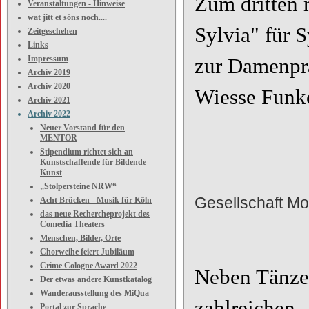
Zum dritten 
Veranstaltungen - Hinweise
wat jitt et söns noch....
Sylvia" für S
Zeitgeschehen
Links
Impressum
zur Damenprä
Archiv 2019
Archiv 2020
Wiesse Funk
Archiv 2021
Archiv 2022
Neuer Vorstand für den
MENTOR
Stipendium richtet sich an
Kunstschaffende für Bildende
Kunst
„Stolpersteine NRW“
Gesellschaft Mo
Acht Brücken - Musik für Köln
das neue Rechercheprojekt des
Fo
Comedia Theaters
Menschen, Bilder, Orte
Chorweihe feiert Jubiläum
Crime Cologne Award 2022
Neben Tänze
Der etwas andere Kunstkatalog
Wanderausstellung des MiQua
zahlreichen 
Portal zur Sprache