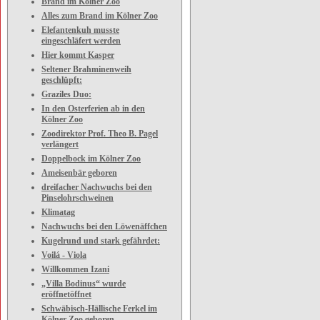
Brand im Kölner Zoo
Alles zum Brand im Kölner Zoo
Elefantenkuh musste
eingeschläfert werden
Hier kommt Kasper
Seltener Brahminenweih
geschlüpft:
Graziles Duo:
In den Osterferien ab in den
Kölner Zoo
Zoodirektor Prof. Theo B. Pagel
verlängert
Doppelbock im Kölner Zoo
Ameisenbär geboren
dreifacher Nachwuchs bei den
Pinselohrschweinen
Klimatag
Nachwuchs bei den Löwenäffchen
Kugelrund und stark gefährdet:
Voilá - Viola
Willkommen Izani
„Villa Bodinus“ wurde
eröffnetöffnet
Schwäbisch-Hällische Ferkel im
Kölner Zoo geboren