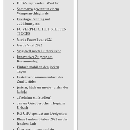
DFB-Vizepräsident Winkler:
Sammarco gewinnt in einem
Wimpernschlagfinale
Feiertags-Renntag mit
Jubiläumspreis
FC VERPFLICHTET STEFFEN
TIGGES
Große Pause Tour 2022
Garde Vital 2022
Vrigstreff meets Lutherkirche
Innovativer Zugweg am
Rosenmontag
Einfach mobil an den jecken
Tagen
Fastelovends-nommendach der
Zunftbrüder
jestern, hück un morje - orden der
kajuja
„Frohsinn em Stadion“
Jan un Griet besuchen Hospiz in
Urbach
KG UHU spendet ans Dreigestirn
Blaue Funken bleiben 2022 an der
frischen Luft
Überraschungen und ein