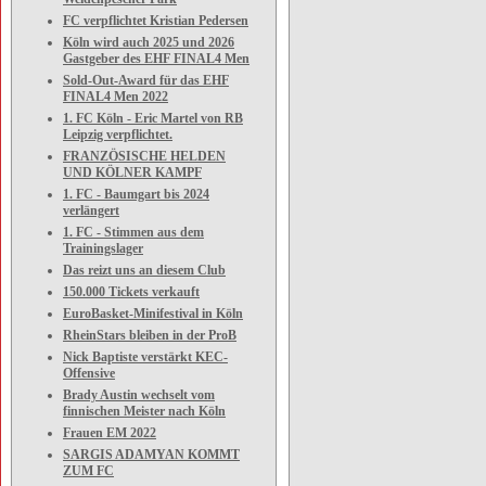
FC verpflichtet Kristian Pedersen
Köln wird auch 2025 und 2026
Gastgeber des EHF FINAL4 Men
Sold-Out-Award für das EHF
FINAL4 Men 2022
1. FC Köln - Eric Martel von RB
Leipzig verpflichtet.
FRANZÖSISCHE HELDEN
UND KÖLNER KAMPF
1. FC - Baumgart bis 2024
verlängert
1. FC - Stimmen aus dem
Trainingslager
Das reizt uns an diesem Club
150.000 Tickets verkauft
EuroBasket-Minifestival in Köln
RheinStars bleiben in der ProB
Nick Baptiste verstärkt KEC-
Offensive
Brady Austin wechselt vom
finnischen Meister nach Köln
Frauen EM 2022
SARGIS ADAMYAN KOMMT
ZUM FC