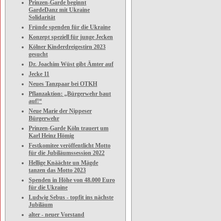
Prinzen-Garde beginnt
GardeDanz mit Ukraine
Solidarität
Fründe spenden für die Ukraine
Konzept speziell für junge Jecken
Kölner Kinderdreigestirn 2023
gesucht
Dr. Joachim Wüst gibt Ämter auf
Jecke 11
Neues Tanzpaar bei OTKH
Pflanzaktion: „Bürgerwehr baut
auf!“
Neue Marie der Nippeser
Bürgerwehr
Prinzen-Garde Köln trauert um
Karl Heinz Hömig
Festkomitee veröffentlicht Motto
für die Jubiläumssession 2022
Hellige Knäächte un Mägde
tanzen das Motto 2023
Spenden in Höhe von 48.000 Euro
für die Ukraine
Ludwig Sebus - topfit ins nächste
Jubiläum
alter - neuer Vorstand