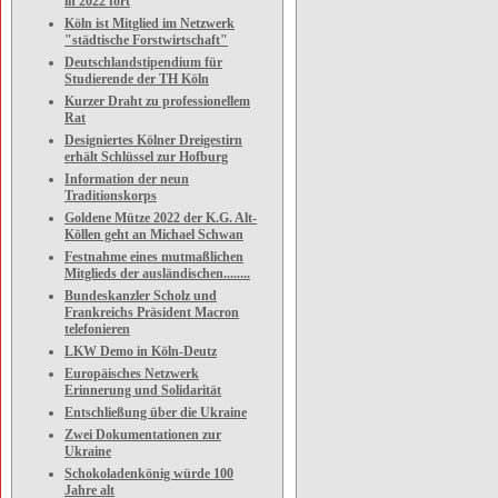
in 2022 fort
Köln ist Mitglied im Netzwerk
"städtische Forstwirtschaft"
Deutschlandstipendium für
Studierende der TH Köln
Kurzer Draht zu professionellem
Rat
Designiertes Kölner Dreigestirn
erhält Schlüssel zur Hofburg
Information der neun
Traditionskorps
Goldene Mütze 2022 der K.G. Alt-
Köllen geht an Michael Schwan
Festnahme eines mutmaßlichen
Mitglieds der ausländischen........
Bundeskanzler Scholz und
Frankreichs Präsident Macron
telefonieren
LKW Demo in Köln-Deutz
Europäisches Netzwerk
Erinnerung und Solidarität
Entschließung über die Ukraine
Zwei Dokumentationen zur
Ukraine
Schokoladenkönig würde 100
Jahre alt