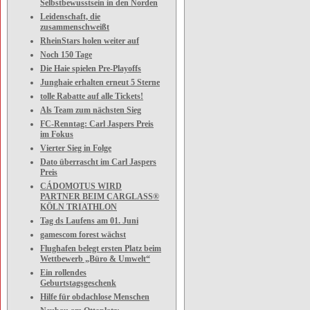
Selbstbewusstsein in den Norden
Leidenschaft, die
zusammenschweißt
RheinStars holen weiter auf
Noch 150 Tage
Die Haie spielen Pre-Playoffs
Junghaie erhalten erneut 5 Sterne
tolle Rabatte auf alle Tickets!
Als Team zum nächsten Sieg
FC-Renntag: Carl Jaspers Preis
im Fokus
Vierter Sieg in Folge
Dato überrascht im Carl Jaspers
Preis
CÁDOMOTUS WIRD
PARTNER BEIM CARGLASS®
KÖLN TRIATHLON
Tag ds Laufens am 01. Juni
gamescom forest wächst
Flughafen belegt ersten Platz beim
Wettbewerb „Büro & Umwelt“
Ein rollendes
Geburtstagsgeschenk
Hilfe für obdachlose Menschen