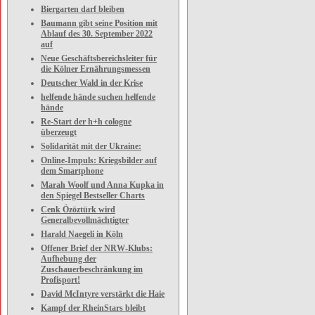
Biergarten darf bleiben
Baumann gibt seine Position mit
Ablauf des 30. September 2022
auf
Neue Geschäftsbereichsleiter für
die Kölner Ernährungsmessen
Deutscher Wald in der Krise
helfende hände suchen helfende
hände
Re-Start der h+h cologne
überzeugt
Solidarität mit der Ukraine:
Online-Impuls: Kriegsbilder auf
dem Smartphone
Marah Woolf und Anna Kupka in
den Spiegel Bestseller Charts
Cenk Özöztürk wird
Generalbevollmächtigter
Harald Naegeli in Köln
Offener Brief der NRW-Klubs:
Aufhebung der
Zuschauerbeschränkung im
Profisport!
David McIntyre verstärkt die Haie
Kampf der RheinStars bleibt