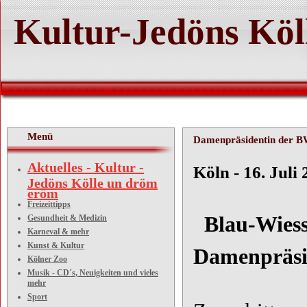
Kultur-Jedöns Köl
Menü
Damenpräsidentin der 
Aktuelles - Kultur -
Köln - 16. Juli
Jedöns Kölle un dröm
eröm
Freizeittipps
Blau-Wiesse
Gesundheit & Medizin
Karneval & mehr
Kunst & Kultur
Damenpräsi
Kölner Zoo
Musik - CD´s, Neuigkeiten und vieles
mehr
Sport