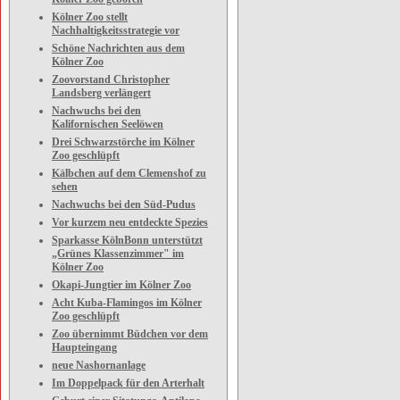
Kölner Zoo stellt
Nachhaltigkeitsstrategie vor
Schöne Nachrichten aus dem
Kölner Zoo
Zoovorstand Christopher
Landsberg verlängert
Nachwuchs bei den
Kalifornischen Seelöwen
Drei Schwarzstörche im Kölner
Zoo geschlüpft
Kälbchen auf dem Clemenshof zu
sehen
Nachwuchs bei den Süd-Pudus
Vor kurzem neu entdeckte Spezies
Sparkasse KölnBonn unterstützt
„Grünes Klassenzimmer" im
Kölner Zoo
Okapi-Jungtier im Kölner Zoo
Acht Kuba-Flamingos im Kölner
Zoo geschlüpft
Zoo übernimmt Büdchen vor dem
Haupteingang
neue Nashornanlage
Im Doppelpack für den Arterhalt