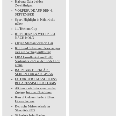
Habana-Gala bei den
Zweijährigen
VORFREUDE AUF DEN 4.
SEPTEMBER
Sport-Highlight in Köln rückt
näher
11. Telekom Cup
RUPI HENNEN WECHSELT
NACH KÖLN
r Ryan Stanton wird ein Hai
KEC und Sebastian Uvira einigen
sich auf Vertragsauflösung
FIBA EuroBasket am 01.-07.
September 2022 in der LANXESS
arena
BAUMGART ERKLÄRT
SEINEN TORWART-PLAN
FC FORDERT AUSSCHLUSS
BELARUSSISCHER TEAMS
Ali Sow - nächster spannender
Zugang bei den RheinStars
Run of Colours fordert Kölner
Firmen heraus
Deutsche Meisterschaft im
Slowpitch 2022
Sicherheit beim Baden