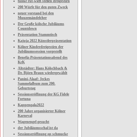
funke rut-wieß stellen dreigestirn
200 Würfe für den guten Zweck
neuer vorstand bei den
Muuzemändelcher
Der Große kölsche Jubiläums
Countdown
Präsentation Stammtisch
Kajuja 2022 Künstlerpräsentation
Kölner Kinderdreigestirn der
Jubiläumssession vorgestellt
Benefiz-Präsentationsabend des
KrK
Altstädter: Hans Kölschbach &
Dr. Björn Braun wiedergewählt
Panini-Alaaf: Jeckes
Sammelalbum zum 200.
Geburtstag
Sessionseröffnung der KG Fidele
Fortuna
Kappengala2022
200 Jahre organisierter Kölner
Karneval
Wagenengel gesucht
der Jubiläumsschal ist da
Sessionseröffnung op schmucke