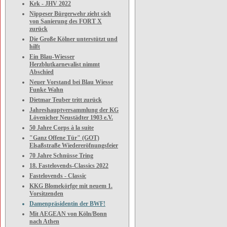
Krk - JHV 2022
Nippeser Bürgerwehr zieht sich
von Sanierung des FORT X
zurück
Die Große Kölner unterstützt und
hilft
Ein Blau-Wiesser
Herzblutkarnevalist nimmt
Abschied
Neuer Vorstand bei Blau Wiesse
Funke Wahn
Dietmar Teuber tritt zurück
Jahreshauptversammlung der KG
Lövenicher Neustädter 1903 e.V.
50 Jahre Corps à la suite
"Ganz Offene Tür" (GOT)
Elsaßstraße Wiedereröfnungsfeier
70 Jahre Schnüsse Tring
18. Fastelovends-Classics 2022
Fastelovends - Classic
KKG Blomekörfge mit neuem 1.
Vorsitzenden
Damenpräsidentin der BWF!
Mit AEGEAN von Köln/Bonn
nach Athen