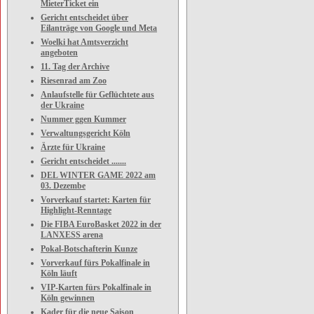
MieterTicket ein
Gericht entscheidet über
Eilanträge von Google und Meta
Woelki hat Amtsverzicht
angeboten
11. Tag der Archive
Riesenrad am Zoo
Anlaufstelle für Geflüchtete aus
der Ukraine
Nummer ggen Kummer
Verwaltungsgericht Köln
Ärzte für Ukraine
Gericht entscheidet .......
DEL WINTER GAME 2022 am
03. Dezembe
Vorverkauf startet: Karten für
Highlight-Renntage
Die FIBA EuroBasket 2022 in der
LANXESS arena
Pokal-Botschafterin Kunze
Vorverkauf fürs Pokalfinale in
Köln läuft
VIP-Karten fürs Pokalfinale in
Köln gewinnen
Kader für die neue Saison