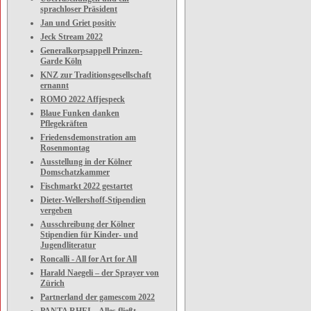
sprachloser Präsident
Jan und Griet positiv
Jeck Stream 2022
Generalkorpsappell Prinzen-
Garde Köln
KNZ zur Traditionsgesellschaft
ernannt
ROMO 2022 Affjespeck
Blaue Funken danken
Pflegekräften
Friedensdemonstration am
Rosenmontag
Ausstellung in der Kölner
Domschatzkammer
Fischmarkt 2022 gestartet
Dieter-Wellershoff-Stipendien
vergeben
Ausschreibung der Kölner
Stipendien für Kinder- und
Jugendliteratur
Roncalli - All for Art for All
Harald Naegeli – der Sprayer von
Zürich
Partnerland der gamescom 2022