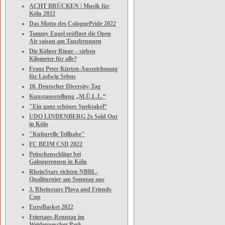
ACHT BRÜCKEN | Musik für
Köln 2022
Das Motto des ColognePride 2022
Tommy Engel eröffnet die Open
Air saison am Tanzbrunnen
Die Kölner Ringe – sieben
Kilometer für alle?
Franz Peter Kürten-Auszeichnung
für Ludwig Sebus
10. Deutscher Diversity-Tag
Kunstausstellung „M.Ü.L.L.“
"Ein ganz schönes Spektakel“
UDO LINDENBERG 2x Sold Out
in Köln
"Kulturelle Teilhabe"
FC BEIM CSD 2022
Peitschenschläge bei
Galopprennen in Köln
RheinStars richten NBBL-
Qualiturnier am Sonntag aus
3. Rheinstars Playa and Friends
Cup
EuroBasket 2022
Feiertags-Renntag im
Weidenpescher Park