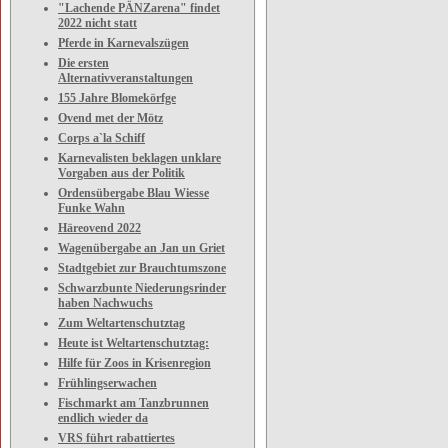
"Lachende PÄNZarena" findet
2022 nicht statt
Pferde in Karnevalszügen
Die ersten
Alternativveranstaltungen
155 Jahre Blomekörfge
Ovend met der Mötz
Corps a`la Schiff
Karnevalisten beklagen unklare
Vorgaben aus der Politik
Ordensübergabe Blau Wiesse
Funke Wahn
Häreovend 2022
Wagenübergabe an Jan un Griet
Stadtgebiet zur Brauchtumszone
Schwarzbunte Niederungsrinder
haben Nachwuchs
Zum Weltartenschutztag
Heute ist Weltartenschutztag:
Hilfe für Zoos in Krisenregion
Frühlingserwachen
Fischmarkt am Tanzbrunnen
endlich wieder da
VRS führt rabattiertes