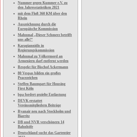
Nummer gegen Kummer e.V. zu
den Jahresstatistiken 2021
mit dem Floß 360 KM über den
Rhein
Auszeichnung durch die
Europäische Kommission
Mahnmal „Dieser Schmerz betrifft
uns alle!“
Karagiannidis in
Regierungskommission
Mahnmal zu Völkermord an
Armeniern darf entfernt werden
Respekt für Bischof Ackermann
80 Vespas bilden ein großes
Peacezeichen
Steffen Baumgart für Housing
First Köln
bpa fordert gezielte Entlastung
DEVK erstattet
Vereinsmitgliedern Beiträge
Ryanair neu nach Stockholm und
Biarritz
DB und NVR verschönern 14
Bahnhöfe
Deutschland sucht das Gartentier